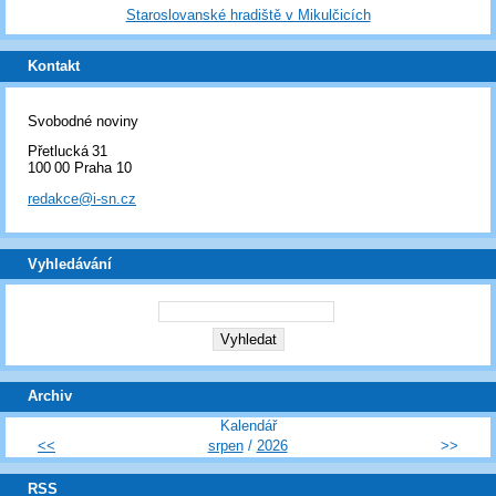
Staroslovanské hradiště v Mikulčicích
Kontakt
Svobodné noviny
Přetlucká 31
100 00 Praha 10
redakce@i-sn.cz
Vyhledávání
Archiv
Kalendář
<<
srpen
/
2026
>>
RSS