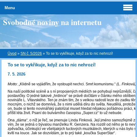
Menu
Svobodné noviny na internetu
Úvod
»
SN č. 5/2026
»
To se to vykřikuje, když za to nic nehrozí!
To se to vykřikuje, když za to nic nehrozí!
7. 5. 2026
Motto:
„Klidně se vyjádřím, že vystoupit nechci. Smrt komunismu.“
(L. Finková)
Na naší politické scéně a s ní propojených médiích se pohybují nejrůznější, č
postavičky. O jedné takové „hrdince“ se právě dočítám v článku mého oblíben
novináře L. Vltavského. Ten je znám tím, že s velkou radostí leze do zadku t
mocným, o nichž se domnívá, že s nimi udělá díru do světa. Neudělá, protože a
on, bude si tento novinářský patolízal muset hledat nějakou pořádnou práci, k
příští léta živit. Psaní do bulvárního časopisu „Super.cz“ to už nebude.
Ona „dáma“, o níž je řeč, se jmenuje Linda Finková. Její jméno samozřejmě z
vím, že se jedná o bývalou manželku R. Genzera. Na rozdíl od něho je to ne
zpěvačka, účinkující ve všelijakých tuctových muzikálech, kterých u nás bylo 
kvítí na louce. Jak se dozvídám, je to prý také „koučka SuperStar“.