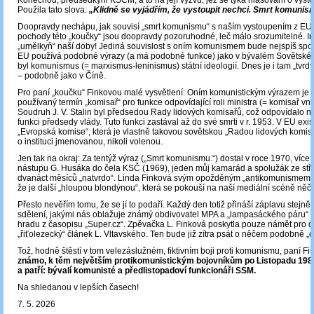
Konečnou, předsedkyni KSČM, a to na její výzvu, jež se týká hlasování o vyst
Použila tato slova:
„Klidně se vyjádřím, že vystoupit nechci. Smrt komunis
Doopravdy nechápu, jak souvisí „smrt komunismu“ s naším vystoupením z EU
pochody této „koučky“ jsou doopravdy pozoruhodné, leč málo srozumitelné. In
„umělkyň“ naší doby! Jediná souvislost s oním komunismem bude nejspíš spoč
EU používá podobné výrazy (a má podobné funkce) jako v bývalém Sovětské
byl komunismus (= marxismus-leninismus) státní ideologií. Dnes je i tam „tvrdý
– podobně jako v Číně.
Pro paní „koučku“ Finkovou malé vysvětlení: Oním komunistickým výrazem je 
používaný termín „komisař“ pro funkce odpovídající roli ministra (= komisař vnit
Soudruh J. V. Stalin byl předsedou Rady lidových komisařů, což odpovídalo n
funkci předsedy vlády. Tuto funkci zastával až do své smrti v r. 1953. V EU exi
„Evropská komise“, která je vlastně takovou sovětskou „Radou lidových komis
o instituci jmenovanou, nikoli volenou.
Jen tak na okraj: Za tentýž výraz („Smrt komunismu.“) dostal v roce 1970, více
nástupu G. Husáka do čela KSČ (1969), jeden můj kamarád a spolužák ze stře
dvanáct měsíců „natvrdo“. Linda Finková svým opožděným „antikomunismem“ 
že je další „hloupou blondýnou“, která se pokouší na naší mediální scéně něč
Přesto nevěřím tomu, že se jí to podaří. Každý den totiž přináší záplavu stejně 
sdělení, jakými nás oblažuje známý obdivovatel MPA a „lampasáckého páru“ 
hradu z časopisu „Super.cz“. Zpěvačka L. Finková poskytla pouze námět pro d
„řiťolezecký“ článek L. Vltavského. Ten bude již zítra psát o něčem podobně „d
Tož, hodně štěstí v tom velezáslužném, fiktivním boji proti komunismu, paní F
známo, k těm největším protikomunistickým bojovníkům po Listopadu 1989 
a patří: bývalí komunisté a předlistopadoví funkcionáři SSM.
Na shledanou v lepších časech!
7. 5. 2026