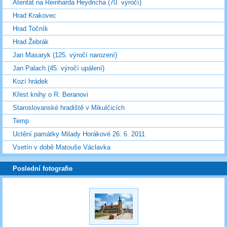
Atentát na Reinharda Heydricha (70. výročí)
Hrad Krakovec
Hrad Točník
Hrad Žebrák
Jan Masaryk (125. výročí narození)
Jan Palach (45. výročí upálení)
Kozí hrádek
Křest knihy o R. Beranovi
Staroslovanské hradiště v Mikulčicích
Temp
Uctění památky Milady Horákové 26. 6. 2011
Vsetín v době Matouše Václavka
Poslední fotografie