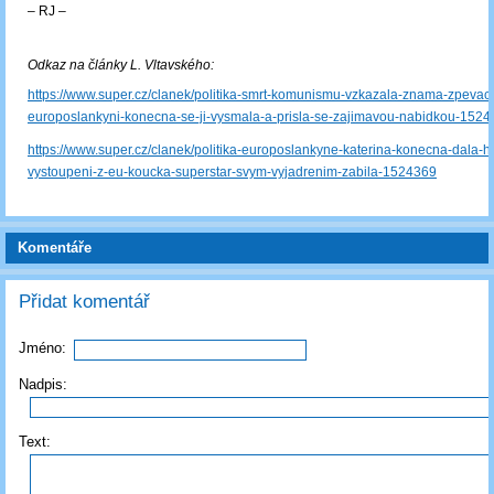
‒ RJ ‒
Odkaz na články L. Vltavského:
https://www.super.cz/clanek/politika-smrt-komunismu-vzkazala-znama-zpevac
europoslankyni-konecna-se-ji-vysmala-a-prisla-se-zajimavou-nabidkou-152
https://www.super.cz/clanek/politika-europoslankyne-katerina-konecna-dala-h
vystoupeni-z-eu-koucka-superstar-svym-vyjadrenim-zabila-1524369
Komentáře
Přidat komentář
Jméno:
Nadpis:
Text: