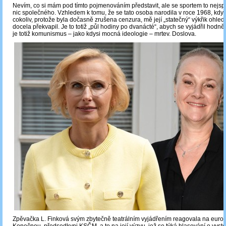
Nevím, co si mám pod tímto pojmenováním představit, ale se sportem to nejsp
nic společného. Vzhledem k tomu, že se tato osoba narodila v roce 1968, kdy 
cokoliv, protože byla dočasně zrušena cenzura, mě její „statečný“ výkřik ohl
docela překvapil. Je to totiž „půl hodiny po dvanácté“, abych se vyjádřil hodn
je totiž komunismus – jako kdysi mocná ideologie – mrtev. Doslova.
Zpěvačka L. Finková svým zbytečně teatrálním vyjádřením reagovala na europ