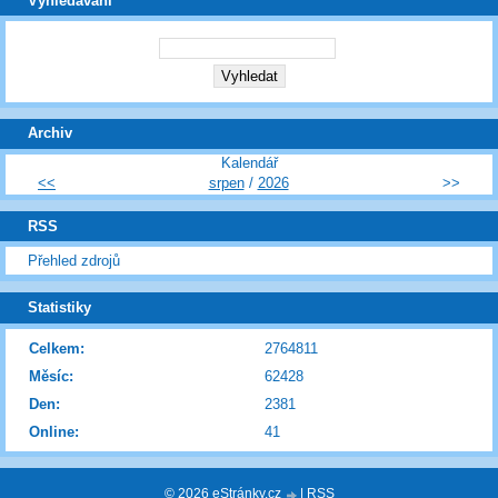
Vyhledávání
Archiv
Kalendář
<<
srpen
/
2026
>>
RSS
Přehled zdrojů
Statistiky
Celkem:
2764811
Měsíc:
62428
Den:
2381
Online:
41
© 2026 eStránky.cz
|
RSS