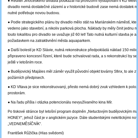
● Ředitel Jihočeského divadla poukázal na provizorní vystupování v KD Metro
divadlo nemá dostatečné zázemí a v historické budově zase nemá dostatek mí
nutné potřebuje novou budovu.
● Podle strategického plánu by divadlo mělo stát na Mariánském náměstí, které
vedeno jako stavební, a nikoliv parková plocha. Náklady by měly činit jednu mi
touto lokalitou pro divadlo se uvažuje již 60 let! Tato nutná kulturní stavba je 
požadavkem na zatraktivnění města aquaparkem.
● Další bolestí je KD Slávie, nutná rekonstrukce předpokládá náklad 150 milio
připraveno koncesní řízení, které bude schvalovat rada, a s rekonstrukcí by se
ještě v letošním roce.
● Budějovický Majáles měl záměr využít původní objekt továrny Sfinx, to ale zt
požárních předpisech.
● KD Vltava je sice rekonstruovaný, přesto nemá dobrý zvuk vzhledem k poloze
prostorám.
● Na řadu přišla i otázka potencionálu nevyužívaného kina Mír.
Po tiskové stránce byl letošní program doplněn „Netuctovým budějovickým 
HONEY“, jehož část je v anglickém jazyce. Dále studentskými nekritickými no
„VEDNEMĚSÍČNÍK“.
František Růžička (Hlas svědomí)