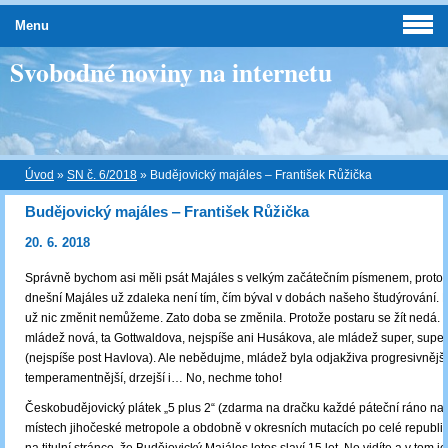
Menu
Svobodné noviny na internetu
Úvod
»
SN č. 6/2018
»
Budějovický majáles ‒ František Růžička
Budějovický majáles ‒ František Růžička
20. 6. 2018
Správně bychom asi měli psát Majáles s velkým začátečním písmenem, proto
dnešní Majáles už zdaleka není tím, čím býval v dobách našeho študýrování. 
už nic změnit nemůžeme. Zato doba se změnila. Protože postaru se žít nedá. 
mládež nová, ta Gottwaldova, nejspíše ani Husákova, ale mládež super, supe
(nejspíše post Havlova). Ale nebědujme, mládež byla odjakživa progresivnější
temperamentnější, drzejší i… No, nechme toho!
Českobudějovický plátek „5 plus 2“ (zdarma na dračku každé páteční ráno na
místech jihočeské metropole a obdobně v okresních mutacích po celé republic