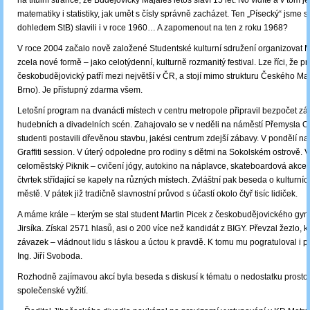
na titulní stránce, že Budějovický Majáles letos slaví 15 let. No vidíte a v tom j
matematiky i statistiky, jak umět s čísly správně zacházet. Ten „Písecký“ jsme 
dohledem StB) slavili i v roce 1960… A zapomenout na ten z roku 1968?
V roce 2004 začalo nově založené Studentské kulturní sdružení organizovat 
zcela nové formě – jako celotýdenní, kulturně rozmanitý festival. Lze říci, že p
českobudějovický patří mezi největší v ČR, a stojí mimo strukturu Českého Ma
Brno). Je přístupný zdarma všem.
Letošní program na dvanácti místech v centru metropole připravil bezpočet zá
hudebních a divadelních scén. Zahajovalo se v neděli na náměstí Přemysla Ota
studenti postavili dřevěnou stavbu, jakési centrum zdejší zábavy. V pondělí n
Graffiti session. V úterý odpoledne pro rodiny s dětmi na Sokolském ostrově. V
celoměstský Piknik – cvičení jógy, autokino na náplavce, skateboardová akce u
čtvrtek střídající se kapely na různých místech. Zvláštní pak beseda o kulturní
městě. V pátek již tradičně slavnostní průvod s účastí okolo čtyř tisíc lidiček.
A máme krále – kterým se stal student Martin Picek z českobudějovického gym
Jirsíka. Získal 2571 hlasů, asi o 200 více než kandidát z BIGY. Převzal žezlo, k
závazek – vládnout lidu s láskou a úctou k pravdě. K tomu mu pogratuloval i p
Ing. Jiří Svoboda.
Rozhodně zajímavou akcí byla beseda s diskusí k tématu o nedostatku prostor 
společenské vyžití.