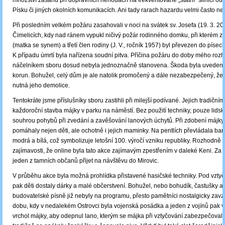
množství zásahů při dopravních nehodách na frekventované „státní“ silnici od 
Písku či jiných okolních komunikacích. Ani tady rarach hazardu velmi často nes
Při posledním velkém požáru zasahovali v noci na svátek sv. Josefa (19. 3. 20
Čimelicích, kdy nad ránem vypukl ničivý požár rodinného domku, při kterém ze
(matka se synem) a třetí člen rodiny (J. V., ročník 1957) byl převezen do píse
K případu úmrtí byla nařízena soudní pitva. Příčina požáru do doby mého roz
náčelníkem sboru dosud nebyla jednoznačně stanovena. Škoda byla uvedena n
korun. Bohužel, celý dům je ale natolik promočený a dále nezabezpečený, že
nutná jeho demolice.
Tentokráte jsme příslušníky sboru zastihli při milejší podívané. Jejich tradiční
každoroční stavba májky v parku na náměstí. Bez použití techniky, pouze lidsk
souhrou pohybů při zvedání a zavěšování lanových úchytů. Při zdobení májky 
pomáhaly nejen děti, ale ochotně i jejich maminky. Na pentlích převládala bar
modrá a bílá, což symbolizuje letošní 100. výročí vzniku republiky. Rozhodně 
zajímavosti, že online byla tato akce zajímavým zpestřením v daleké Keni. Za
jeden z tamních občanů přijet na návštěvu do Mirovic.
V průběhu akce byla možná prohlídka přistavené hasičské techniky. Pod vzt
pak děti dostaly dárky a malé občerstvení. Bohužel, nebo bohudík, častušky an
budovatelské písně již nebyly na programu, přesto pamětníci nostalgicky zav
dobu, kdy v nedalekém Ostrovci byla vojenská posádka a jeden z vojínů pak v
vrchol májky, aby odepnul lano, kterým se májka při vztyčování zabezpečoval