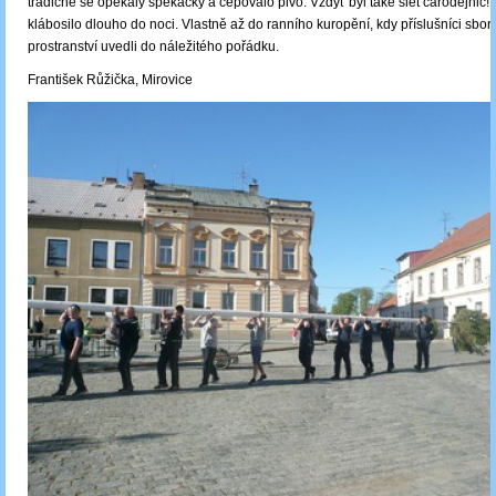
tradičně se opékaly špekáčky a čepovalo pivo. Vždyť byl také slet čarodějnic!
klábosilo dlouho do noci. Vlastně až do ranního kuropění, kdy příslušníci sbo
prostranství uvedli do náležitého pořádku.
František Růžička, Mirovice