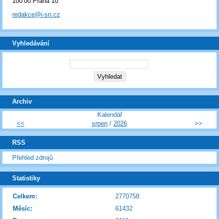
100 00 Praha 10
redakce@i-sn.cz
Vyhledávání
Archiv
Kalendář
<<
srpen
/
2026
>>
RSS
Přehled zdrojů
Statistiky
Celkem:
2770758
Měsíc:
61432