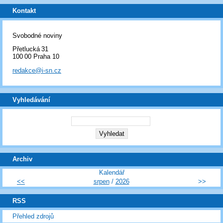
Kontakt
Svobodné noviny
Přetlucká 31
100 00 Praha 10
redakce@i-sn.cz
Vyhledávání
Archiv
Kalendář
<<
srpen
/
2026
>>
RSS
Přehled zdrojů