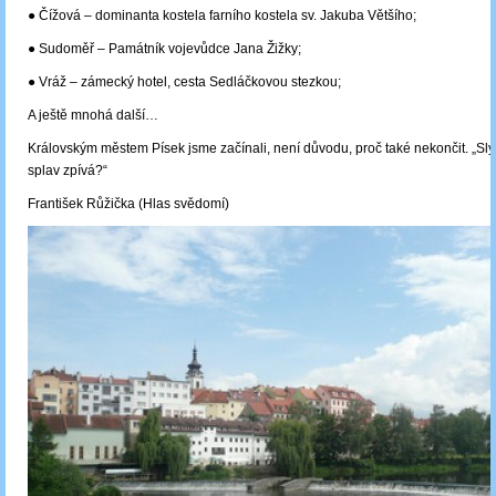
● Čížová – dominanta kostela farního kostela sv. Jakuba Většího;
● Sudoměř – Památník vojevůdce Jana Žižky;
● Vráž – zámecký hotel, cesta Sedláčkovou stezkou;
A ještě mnohá další…
Královským městem Písek jsme začínali, není důvodu, proč také nekončit. „Slyš
splav zpívá?“
František Růžička (Hlas svědomí)