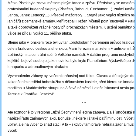
Město Písek bylo znovu městem plným tance a zpěvu. Představily se amatérsk
profesionální hudební skupiny (Písečan, Babouci, Čechomor…), známí umělci
Janda, Janek Ledecký…), Písecké mažoretky… Stejně jako vojáci různých re
janičářů z osmanské armády, kteří rozbalili ležení včetně polní kuchyně v Pa
a také doprovázeli vzácné hosty při procházkách městem. K uctění památky p
válce se přidali vojáci 11. pěšího pluku.
Stejně jako v loňském roce byl uvítán „protokolární“ ceremonií průvod královsk
čele s královnou českou a uherskou, Marií Terezií s manželem Františkem I. 
Lotrinským na centrální scéně Velkého náměstí. V dalším programu nechyběl
kejklířů, bojové souboje, jako novinka bylo kryté Planetárium. Výstaviště po dv
lunaparku a adrenalinovým atrakcím.
Vyvrcholením zábavy byl večerní ohňostroj nad řekou Otavou a důstojným d
zakončením nedělní bohoslužba v děkanském kostele, před kterou se konala
modlitba u Mariánského sloupu na Alšově náměstí. Letošní slavnost nesla podt
Terezie k Františku Josefovi“.
***
Ale rozhodně to v regionu „Jižní Čechy“ není jediná zábava. Další jihočeská 
nabízejí řadu zajímavých akcí. Bohužel, některé již také patří minulosti. Výčet n
úplný, ale na výběr to snad stačí. A to – i kdyby tam právě nehrála žádná muzi
výčet: