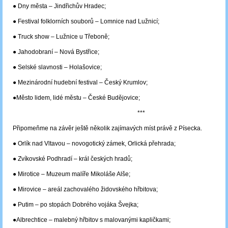
● Dny města – Jindřichův Hradec;
● Festival folklorních souborů – Lomnice nad Lužnicí;
● Truck show – Lužnice u Třeboně;
● Jahodobraní – Nová Bystřice;
● Selské slavnosti – Holašovice;
● Mezinárodní hudební festival – Český Krumlov;
●Město lidem, lidé městu – České Budějovice;
***
Připomeňme na závěr ještě několik zajímavých míst právě z Písecka.
● Orlík nad Vltavou – novogotický zámek, Orlická přehrada;
● Zvíkovské Podhradí – král českých hradů;
● Mirotice – Muzeum malíře Mikoláše Alše;
● Mirovice – areál zachovalého židovského hřbitova;
● Putim – po stopách Dobrého vojáka Švejka;
●Albrechtice – malebný hřbitov s malovanými kapličkami;