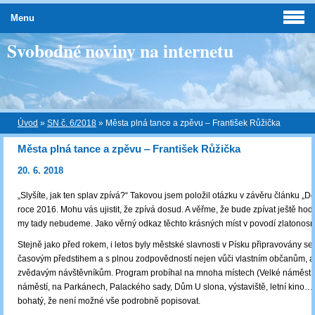
Menu
Svobodné noviny na internetu
Úvod
»
SN č. 6/2018
»
Města plná tance a zpěvu ‒ František Růžička
Města plná tance a zpěvu ‒ František Růžička
20. 6. 2018
„Slyšíte, jak ten splav zpívá?“ Takovou jsem položil otázku v závěru článku „Do
roce 2016. Mohu vás ujistit, že zpívá dosud. A věřme, že bude zpívat ještě ho
my tady nebudeme. Jako věrný odkaz těchto krásných míst v povodí zlatonosn
Stejně jako před rokem, i letos byly městské slavnosti v Písku připravovány s
časovým předstihem a s plnou zodpovědností nejen vůči vlastním občanům, al
zvědavým návštěvníkům. Program probíhal na mnoha místech (Velké náměstí,
náměstí, na Parkánech, Palackého sady, Dům U slona, výstaviště, letní kino…) 
bohatý, že není možné vše podrobně popisovat.