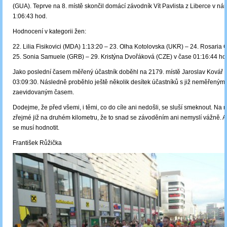
(GUA). Teprve na 8. místě skončil domácí závodník Vít Pavlista z Liberce v n
1:06:43 hod.
Hodnocení v kategorii žen:
22. Lilia Fisikovici (MDA) 1:13:20 – 23. Olha Kotolovska (UKR) – 24. Rosaria 
25. Sonia Samuele (GRB) ‒ 29. Kristýna Dvořáková (CZE) v čase 01:16:44 ho
Jako poslední časem měřený účastník doběhl na 2179. místě Jaroslav Kovář 
03:09:30. Následně proběhlo ještě několik desítek účastníků s již neměřeným
zaevidovaným časem.
Dodejme, že před všemi, i těmi, co do cíle ani nedošli, se sluší smeknout. Na 
zřejmé již na druhém kilometru, že to snad se závoděním ani nemyslí vážně. A
se musí hodnotit.
František Růžička