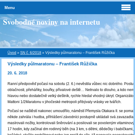
Menu
Svobodné noviny na internetu
Úvod
»
SN č. 6/2018
»
Výsledky půlmaratonu ‒ František Růžička
Výsledky půlmaratonu ‒ František Růžička
20. 6. 2018
Ranní předpověď počasí na sobotu (2. 6.) nevěstila vůbec nic dobrého. Postu
oblačnosti, přeháňky, bouřky, přívalové deště… Netrvalo to dlouho, a kdo nem
hlavou nebo dostatečně velký deštník, rychle hledal vhodný úkryt. Organizáto
Mattoni 1/2Maratonu v jihočeské metropoli přibývaly vrásky ve tvářích.
Počasí se naštěstí nakonec umoudřilo, náměstí Přemysla Otakara II. se pomal
někde zahrála i hudba, přihlášení závodníci postupně ukládali svá zavazadla
masírovali nožky, kontrolovali šněrování a posilovali se povoleným vitamino
17 hodin, kdy začínal dm rodinný běh (na 3 km, s dětmi, dědečky i babičkami, 