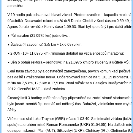
kočárky), stačilo proběhnout nebo jen projít do cíle, již panovala neopakovate
atmosféra.
V 19 hodin pak odstartoval hlavní závod. Předem uveďme – kapacita maximá
účastníků. Dosavadní rekord mužů drží Daniel Chebii z Keni časem 0:59:49; r
Agnes Jeruto rovněž z Keni v čase 1:09:53. Start byl společný i pro další přid
● Půlmaraton (21,0975 km) jednotlivci;
● Štafeta (4 závodníci) 3x5 km + 1x 6,0975 km;
● 2RUN (10+ 11,0975 km), finišman dobíhal na vzdálenost půlmaratonu;
● Běh o pohár rektora – jednotlivci na 21,0975 km pro studenty a učitele VŠ;
Celá trasa závodu byla dostatečně zabezpečena, povrch komunikací pečlivě o
bez deště i vražedného horka. Občerstvovací stanice na 5, 10, 15 kilometru. 
místa na 7,5 km, 12,5 km a 17,5 km. První ročník se v Českých Budějovicích bě
2012. Ocenění IAAF – zlatá známka.
Časový limit 3 hodiny, měření na čipy připevněné na zadní straně startovacího
bylo jasné: nemáš čip, nemáš ani měřený čas. Bohužel, v letošním roce chyběli
Afriky.
Vítězem se stal Luke Traynor (GBR) v čase 1:03:40. S minimální ztrátou (běže
spolu) na druhém místě Roman Romanenko (UKR) 01:04:05). Na dalších mís
odstupem skončili Pfail (AUT), Sitkovskyi (UKR), Clohisey (IRL), Olefirenko (U