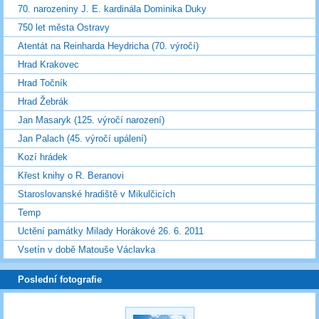
70. narozeniny J. E. kardinála Dominika Duky
750 let města Ostravy
Atentát na Reinharda Heydricha (70. výročí)
Hrad Krakovec
Hrad Točník
Hrad Žebrák
Jan Masaryk (125. výročí narození)
Jan Palach (45. výročí upálení)
Kozí hrádek
Křest knihy o R. Beranovi
Staroslovanské hradiště v Mikulčicích
Temp
Uctění památky Milady Horákové 26. 6. 2011
Vsetín v době Matouše Václavka
Poslední fotografie