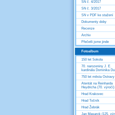
SN č. 4/2017
SN č. 3/2017
SN v PDF ke stažení
Dokumenty doby
Recenze
Archiv
Přečetli jsme jinde
Fotoalbum
150 let Sokola
70. narozeniny J. E.
kardinála Dominika D
750 let města Ostravy
Atentát na Reinharda
Heydricha (70. výročí)
Hrad Krakovec
Hrad Točník
Hrad Žebrák
Jan Masaryk (125. výr