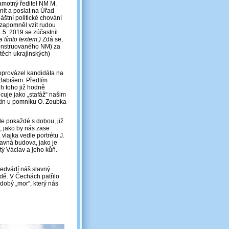
samotný ředitel NM M.
ěnit a poslat na Úřad
áštní politické chování
ezapomněl vzít rudou
. 5. 2019 se zúčastnil
a tímto textem.)
Zdá se,
ekonstruovaného NM) za
 těch ukrajinských)
doprovázel kandidáta na
 Babišem. Předtím
h toho již hodně
cuje jako „stafáž“ našim
ětin u pomníku O. Zoubka
jde pokaždé s dobou, již
, jako by nás zase
vlajka vedle portrétu J.
slavná budova, jako je
tý Václav a jeho kůň.
ředvádí náš slavný
dě. V Čechách patřilo
dobý „mor“, který nás