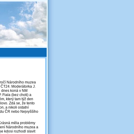
výročí Národního muzea
 ČT24. Moderátorka J.
vě dnes koná v NM
. Fiala (bez choti) a
m, který tam týž den
lovo. Zdá se, že tento
, a nikoli ostatní
oudu ČR nebo Nejvyššího
 Krásná měla problémy
ložení Národního muzea a
e kdosi rozhodl slavit