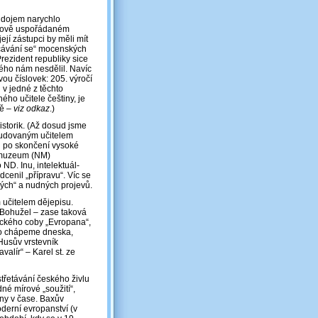
o dojem narychlo
čelově uspořádaném
jí zástupci by měli mít
ecávání se“ mocenských
 Prezident republiky sice
ného nám nesdělil. Navíc
ou číslovek: 205. výročí
 v jedné z těchto
ného učitele češtiny, je
tě –
viz odkaz
.)
istorik. (Až dosud jsme
ystudovaným učitelem
ed po skončení vysoké
í muzeum (NM)
ND. Inu, intelektuál-
dcenil „přípravu“. Víc se
vých“ a nudných projevů.
m učitelem dějepisu.
 Bohužel ‒ zase taková
ackého coby „Evropana“,
to chápeme dneska,
Husův vrstevník
alír“ – Karel st. ze
třetávání českého živlu
né mírové „soužití“,
ny v čase. Baxův
oderní evropanství (v