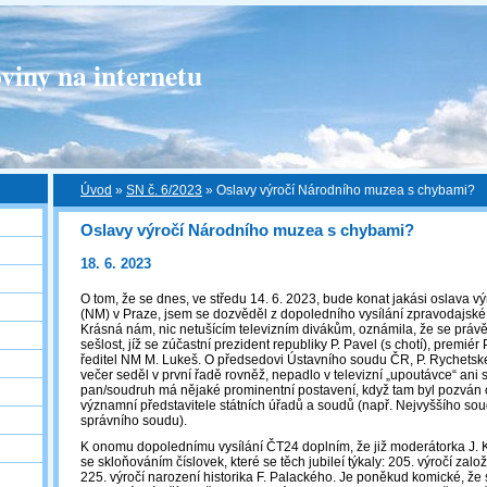
viny na internetu
Úvod
»
SN č. 6/2023
»
Oslavy výročí Národního muzea s chybami?
Oslavy výročí Národního muzea s chybami?
18. 6. 2023
O tom, že se dnes, ve středu 14. 6. 2023, bude konat jakási oslava 
(NM) v Praze, jsem se dozvěděl z dopoledního vysílání zpravodajské
Krásná nám, nic netušícím televizním divákům, oznámila, že se prá
sešlost, jíž se zúčastní prezident republiky P. Pavel (s chotí), premiér P
ředitel NM M. Lukeš. O předsedovi Ústavního soudu ČR, P. Rychetské
večer seděl v první řadě rovněž, nepadlo v televizní „upoutávce“ ani s
pan/soudruh má nějaké prominentní postavení, když tam byl pozván on
významní představitele státních úřadů a soudů (např. Nejvyššího s
správního soudu).
K onomu dopolednímu vysílání ČT24 doplním, že již moderátorka J.
se skloňováním číslovek, které se těch jubileí týkaly: 205. výročí za
225. výročí narození historika F. Palackého. Je poněkud komické, že s