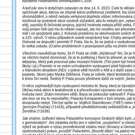
bývalého Federálního shromáždění ČSSR.
A teď pár slov k dotyčným oslavám ze dne 14. 6. 2023. Celé to dělal
spíchnuté akce, kterou se zřejmě kdosi potřeboval zviditelnit. Na ú
shromáždění, o němž nebyla veřejnost dopředu vůbec informována (je
možnost se podobné akce osobně zúčastnit, aby to nebylo jen „vyk
elit), zazněly tři řečnické projevy, jejichž hodnota nebyla příliš velká.
svůj projev četl (asi mu to někdo napsal), ale nic nového ani převrat
měl i on (podobně jako J. Krásná) problémy se skloňováním oněch dv
a 225. výročí. V obou případech uvedl nesprávný tvar. Chyby alespoň
číslovek se dopustil i premiér P. Fiala. Na to, že se jedná o vystudova
to velká ostuda. (O jeho problémech s pravopisem píšu na jiném mís
Všechno nasvědčuje tomu, že P. Fiala se chtěl „blýsknout“ tím, že je h
se všichni mylně domnívali, že je to politolog.) Není to přesné: je v
dějepisu, který pak pracoval jako muzejní historik. (Tím jsem byl hn
školy i já.) Premiér si ve svém uchvátaném vystoupení pletl Národn
s Národním divadlem (ND): v jedné větě hovořil o NM a v další zase o 
popleta. Skoro jako Myrka Zděšená. Fiala je rutinér, který tentokrát po
k tomu říci nedá. Šedivý P. Fiala pouze přednesl další ze svých „šedi
O něco zajímavější bylo vystoupení ministra M. Baxy, který je bývalý
Občas mívá sklon k teatrálnosti a k přeceňování významu své osoby.
hvězda není. Znám mnohem větší. Baxa se pokoušel vykreslit F. Pal
ale moc se mu to nepodařilo. Palacký Evropanem v tom smyslu, jak 
doopravdy nebyl: Tím byl spíše sv. Vojtěch Slavníkovec (†997) nebo 
Jeroným Pražský (†1416), případně předbělohorský světoběžník a „kav
Žerotína (†1636).
Jak známo, ústřední ideou Palackého koncepce českých dějin bylo „s
s germánským“. Ani zdaleka nešlo jen o válečné „soupeření“ a násled
nýbrž se jednalo o výraz proměnlivosti vztahu mezi Slovany a Germá
zjednodušující pokus „povýšit“ Palackého „filozofii dějin“ na jakési m