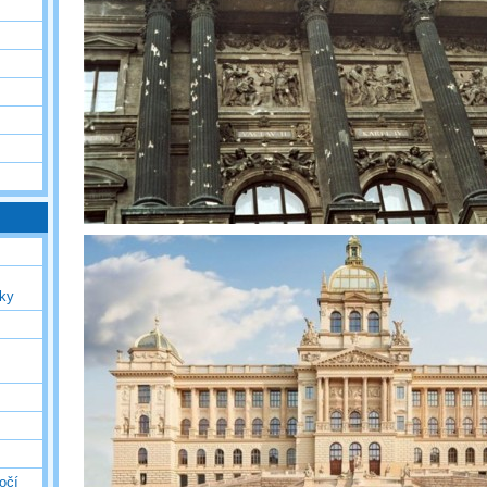
uky
očí