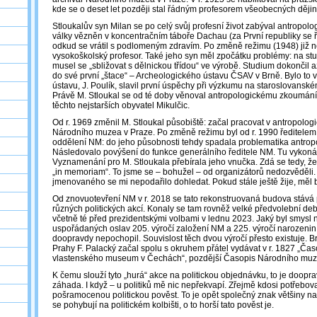
kde se o deset let později stal řádným profesorem všeobecných dějin
Stloukalův syn Milan se po celý svůj profesní život zabýval antropolog
války vězněn v koncentračním táboře Dachau (za První republiky se řad
odkud se vrátil s podlomeným zdravím. Po změně režimu (1948) již n
vysokoškolský profesor. Také jeho syn měl zpočátku problémy: na stu
musel se „sbližovat s dělnickou třídou“ ve výrobě. Studium dokončil až
do své první „štace“ – Archeologického ústavu ČSAV v Brně. Bylo to v 
ústavu, J. Poulík, slavil první úspěchy při výzkumu na staroslovanském
Právě M. Stloukal se od té doby věnoval antropologickému zkoumání 
těchto nejstarších obyvatel Mikulčic.
Od r. 1969 změnil M. Stloukal působiště: začal pracovat v antropolo
Národního muzea v Praze. Po změně režimu byl od r. 1990 ředitele
oddělení NM: do jeho působnosti tehdy spadala problematika antropo
Následovalo povýšení do funkce generálního ředitele NM. Tu vykoná
Vyznamenání pro M. Stloukala přebírala jeho vnučka. Zdá se tedy, že
„in memoriam“. To jsme se ‒ bohužel ‒ od organizátorů nedozvěděli.
jmenovaného se mi nepodařilo dohledat. Pokud stále ještě žije, měl by
Od znovuotevření NM v r. 2018 se tato rekonstruovaná budova stává
různých politických akcí. Konaly se tam rovněž velké předvolební deb
včetně té před prezidentskými volbami v lednu 2023. Jaký byl smysl na
uspořádaných oslav 205. výročí založení NM a 225. výročí narozenin 
doopravdy nepochopil. Souvislost těch dvou výročí přesto existuje. 
Prahy F. Palacký začal spolu s okruhem přátel vydávat v r. 1827 „Čas
vlastenského museum v Čechách“, pozdější Časopis Národního muz
K čemu slouží tyto „hurá“ akce na politickou objednávku, to je doopr
záhada. I když ‒ u politiků mě nic nepřekvapí. Zřejmě kdosi potřebova
pošramocenou politickou pověst. To je opět společný znak většiny naš
se pohybují na politickém kolbišti, o to horší tato pověst je.