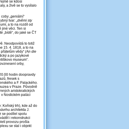
Zřejmě se kdosi
y, a živě se to vysílalo
coby „geniální“
ybný tvar: „
dvěmi sty
umí, a to na rozdíl od
 jiné věci. Ten si
é „bídě“, do jaké se ČT
vě. Neodpovídá to totiž
 15. 4. 1818, a to na
m přátelům vědy“
(An die
atický a po jazykové
antiškovo museum“.
povznesení orby,
e 20.00 hodin doopravdy
zů, fresek s
menského a F. Palackého.
 muzea v Praze. Původně
namných aristokratických
 v Nostickém paláci
 Koňský trh), kde až do
ávrhu architekta J.
 se podílel spolu
váděl i rekonstrukci
letí provozu prošla
exu se stal i objekt