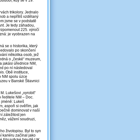
bdobí, kdy se v 19.
vách trikolory. Jednalo
snob a nepříliš vzdělaný
kém jsme se v podstatě
nt. Je tedy záhadou,
 vzpomenout 225. výročí
zná: je vyobrazen na
ná se o historika, který
sledovalo po skončení
vání několika osob, jež
 jedná o „české“ muzeum,
a jakási úřednice NM,
ed po ní následoval
s. Obě instituce,
ho NM spolu úzce
zeu v Banské Štiavnici
 M. Lukešovi „vyrobit“
o ředitele NM ‒ Doc.
m jméně: Lukeš
, aspoň si ověřím, jak
zpečně dominovat v naší
í záležitost jen
eněz, vážení soudruzi,
o životopisu. Byl to syn
í kariéru začínal jako
 Filozofické fakultě UK,