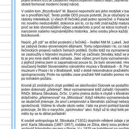
pojetí dnešní EU) je zásadním nepochopením našich dějin, zejména o
století formoval moderní český národ.
V celém tom „filozofování“ M. Baxovi nepomohl ani jeho motýlek v bar
se o prvotřídní kýč. Tento politik ODS pouze potvrdil, že je obyčejný 
rádoby intelektuál. U všech tří řečníků platí jedno společné: o Palac
nic nového nedozvěděli, dokonce ani to, co by měl znát každý matura
proč se toto shromáždění vůbec uskutečnilo a proč se kdosi rozhodl
narozenin našeho nejznámějšího historika. Jeho osobu přece každý 
tisícikoruně.
Nejvíc „při zdi“ se držel poslední z řečníků – ředitel NM M. Lukeš. Jed
se zabývá česko-slovenskými dějinami. Tomu odpovídalo i to, co ná
řečnických projevů našich čelných politiků. Došlo totiž na vyznamená
se zasloužily o Národní muzeum. Proč se začínalo Slováky, když se
to je pro mne další velká záhada. Jako vůbec první byla vyznamenán
z jejíhož jména jsem si zapamatoval pouze to, že bylo slovenské. Hn
současný ředitel Slovenského národního muzea v Bratislavě – B. Pani
muzeum v Praze i to v Bratislavě, totiž v době rekonstrukce pražské
spolupracovaly. Proto na oplátku zase pražské NM nabídlo pomoc mu
po loňském požáru.
Kromě již zmíněných chyb politiků ve skloňování číslovek se podařilo
jeden dokonalý „přebrept“. Mezi vyznamenané totiž zařadil i bývaléh
RNDr. Milana Stloukala, DrSc. U jeho jména došlo k chybě v křestní
dotyčného „přejmenoval“ na „Miloslava“. Když někoho vyznamenávám
se skutečně jmenuje, že ano! Lemplovství a šlendrián začínají nebe
společnosti. Vidíme to všude okolo sebe. I tato na první pohled banáln
potvrzuje, že šlo o narychlo „spíchnutou“ akci. Když už to stojí tolik p
mělo by se to dělat pořádně!
K osobě antropologa M. Stloukala (*1931) doplním některé údaje z jeh
prof. Karla Stloukala (1887-1857), rodáka ze Zlína, který svou profesn
archivář Národního muzea v Praze. V r. 1925 se habilitoval na pražské