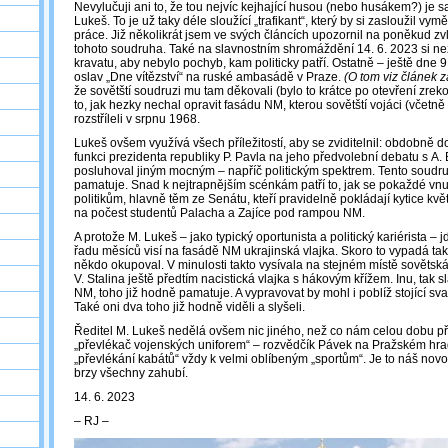
Nevylučuji ani to, že tou nejvíc kejhající husou (nebo husákem?) je 
Lukeš. To je už taky déle sloužící „trafikant“, který by si zasloužil vym
práce. Již několikrát jsem ve svých článcích upozornil na poněkud zvl
tohoto soudruha. Také na slavnostním shromáždění 14. 6. 2023 si n
kravatu, aby nebylo pochyb, kam politicky patří. Ostatně – ještě dne 9
oslav „Dne vítězství“ na ruské ambasádě v Praze.
(O tom viz článek z
že sovětští soudruzi mu tam děkovali (bylo to krátce po otevření zr
to, jak hezky nechal opravit fasádu NM, kterou sovětští vojáci (včetně
rozstříleli v srpnu 1968.
Lukeš ovšem využívá všech příležitostí, aby se zviditelnil: obdobně 
funkci prezidenta republiky P. Pavla na jeho předvolební debatu s A.
posluhoval jiným mocným – napříč politickým spektrem. Tento soudru
pamatuje. Snad k nejtrapnějším scénkám patří to, jak se pokaždé vnu
politikům, hlavně těm ze Senátu, kteří pravidelně pokládají kytice kv
na počest studentů Palacha a Zajíce pod rampou NM.
A protože M. Lukeš – jako typický oportunista a politický kariérista – 
řadu měsíců visí na fasádě NM ukrajinská vlajka. Skoro to vypadá tak
někdo okupoval. V minulosti takto vysívala na stejném místě sovětská 
V. Stalina ještě předtím nacistická vlajka s hákovým křížem. Inu, tak 
NM, toho již hodně pamatuje. A vypravovat by mohl i poblíž stojící sva
Také oni dva toho již hodně viděli a slyšeli.
Ředitel M. Lukeš nedělá ovšem nic jiného, než co nám celou dobu p
„převlékač vojenských uniforem“ ‒ rozvědčík Pávek na Pražském hra
„převlékání kabátů“ vždy k velmi oblíbeným „sportům“. Je to náš novo
brzy všechny zahubí.
14. 6. 2023
‒ RJ ‒