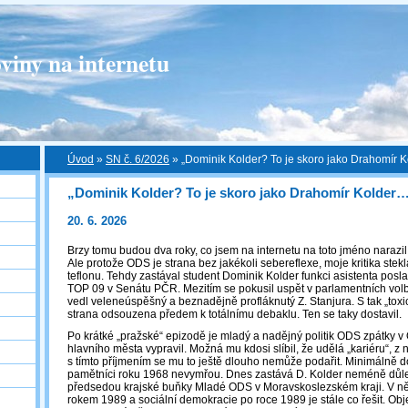
viny na internetu
Úvod
»
SN č. 6/2026
»
„Dominik Kolder? To je skoro jako Drahomír 
„Dominik Kolder? To je skoro jako Drahomír Kolder
20. 6. 2026
Brzy tomu budou dva roky, co jsem na internetu na toto jméno narazi
Ale protože ODS je strana bez jakékoli sebereflexe, moje kritika stekl
teflonu. Tehdy zastával student Dominik Kolder funkci asistenta po
TOP 09 v Senátu PČR. Mezitím se pokusil uspět v parlamentních vo
vedl veleneúspěšný a beznadějně profláknutý Z. Stanjura. S tak „toxi
strana odsouzena předem k totálnímu debaklu. Ten se taky dostavil.
Po krátké „pražské“ epizodě je mladý a nadějný politik ODS zpátky v
hlavního města vypravil. Možná mu kdosi slíbil, že udělá „kariéru“, z n
s tímto příjmením se mu to ještě dlouho nemůže podařit. Minimálně d
pamětníci roku 1968 nevymřou. Dnes zastává D. Kolder neméně důlež
předsedou krajské buňky Mladé ODS v Moravskoslezském kraji. V n
rokem 1989 a sociální demokracie po roce 1989 je stále co řešit. Obj