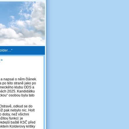
Kolder…“
…“
l a napsal o něm článek.
a po této straně jako po
slaneckého klubu ODS a
lbách 2025. Kandidátku
ckou“ osobou byla tato
 Ostravě, odkud se do
íž pak nebylo nic. Holt
o doby, než všichni
itou funkci: je
ěkdejší baště KSČ před
ektem Kolderovy kritiky