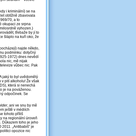
ěkdy i kriminální) se na
 let obtížně zbavovala
969/70, a to
ké okupaci ze srpna
nemilosrdně vyhozen.)
ovádět, třebaže by jí to
e šláplo na kuří oko, že
y pocházejí) najde někdo,
ednu podmínku: dotyčný
1925-1972) dnes nevědí
ola nic, mě nijak
 televize vůbec nic. Pak
 A jaký to byl uvědomělý
v pití alkoholu! Že však
DS), která si nenechá
, to je na pováženou.
ený odpočinek. Se
older
, ani ve snu by mě
m ještě v médiích
 tohoto příliš
y na regionální úroveň
am. Důkazem toho je jeho
 2011. „Antibabiš“ je
politici opozice nic