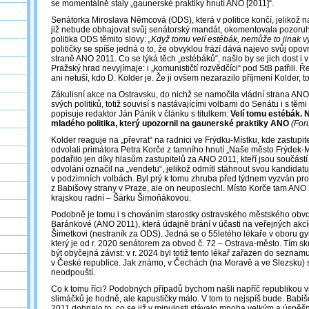
se momentálně staly „gaunerské praktiky hnutí ANO [2011]“.
Senátorka Miroslava Němcová (ODS), která v politice končí, jelikož 
již nebude obhajovat svůj senátorský mandát, okomentovala pozoru
politika ODS těmito slovy:
„Když tomu velí estébák, nemůže to jinak v
političky se spíše jedná o to, že obvyklou frází dává najevo svůj opov
straně ANO 2011. Co se týká těch „estébáků“, našlo by se jich dost i v
Pražský hrad nevyjímaje: i „komunističtí rozvědčíci“ pod StB patřili. Ře
ani netuší, kdo D. Kolder je. Že ji ovšem nezarazilo příjmení Kolder, 
Zákulisní akce na Ostravsku, do nichž se namočila vládní strana ANO
svých politiků, totiž souvisí s nastávajícími volbami do Senátu i s těm
popisuje redaktor Ján Pánik v článku s titulkem:
Velí tomu estébák.
mladého politika, který upozornil na gaunerské praktiky ANO
(For
Kolder reaguje na „převrat“ na radnici ve Frýdku-Místku, kde zastupit
odvolali primátora Petra Korče z tamního hnutí „Naše město Frýdek-Mí
podařilo jen díky hlasům zastupitelů za ANO 2011, kteří jsou součást
odvolání označil na „vendetu“, jelikož odmítl stáhnout svou kandidat
v podzimních volbách. Byl prý k tomu zhruba před týdnem vyzván pros
z Babišovy strany v Praze, ale on neuposlechl. Místo Korče tam ANO
krajskou radní ‒ Šárku Šimoňákovou.
Podobně je tomu i s chováním starostky ostravského městského obv
Baránkové (ANO 2011), která údajně brání v účasti na veřejných akcí
Šimetkovi (nestraník za ODS). Jedná se o 55letého lékaře v oboru gy
který je od r. 2020 senátorem za obvod č. 72 – Ostrava-město. Tím
být obyčejná závist: v r. 2024 byl totiž tento lékař zařazen do sezna
v České republice. Jak známo, v Čechách (na Moravě a ve Slezsku)
neodpouští.
Co k tomu říci? Podobných případů bychom našli napříč republikou v
slimáčků je hodně, ale kapustičky málo. V tom to nejspíš bude. Babi
2011 dohnalo to, co se již v minulosti stávalo mnoha velkým a úspě