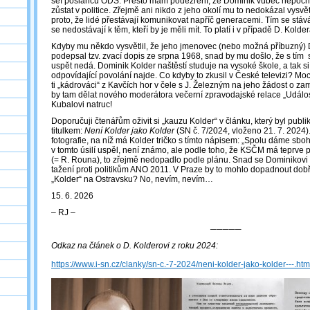
šéf poslanců ODS. Přesto mám podezření, že Dominik vůbec nepoch
zůstat v politice. Zřejmě ani nikdo z jeho okolí mu to nedokázal vysvěti
proto, že lidé přestávají komunikovat napříč generacemi. Tím se stáv
se nedostávají k těm, kteří by je měli mít. To platí i v případě D. Kolder
Kdyby mu někdo vysvětlil, že jeho jmenovec (nebo možná příbuzný)
podepsal tzv. zvací dopis ze srpna 1968, snad by mu došlo, že s tím s
uspět nedá. Dominik Kolder naštěstí studuje na vysoké škole, a tak si
odpovídající povolání najde. Co kdyby to zkusil v České televizi? Moc
ti „kádrováci“ z Kavčích hor v čele s J. Železným na jeho žádost o za
by tam dělat nového moderátora večerní zpravodajské relace „Událos
Kubalovi natruc!
Doporučuji čtenářům oživit si „kauzu Kolder“ v článku, který byl publ
titulkem:
Není Kolder jako Kolder
(SN č. 7/2024, vloženo 21. 7. 2024)
fotografie, na níž má Kolder tričko s tímto nápisem: „Spolu dáme s
v tomto úsilí uspěl, není známo, ale podle toho, že KSČM má teprve
(= R. Rouna), to zřejmě nedopadlo podle plánu. Snad se Dominikovi 
tažení proti politikům ANO 2011. V Praze by to mohlo dopadnout dob
„Kolder“ na Ostravsku? No, nevím, nevím…
15. 6. 2026
‒ RJ ‒
─────
Odkaz na článek o D. Kolderovi z roku 2024:
https://www.i-sn.cz/clanky/sn-c.-7-2024/neni-kolder-jako-kolder---.htm