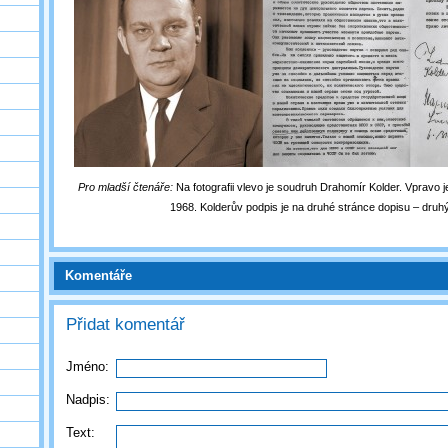
Pro mladší čtenáře:
Na fotografii vlevo je soudruh Drahomír Kolder. Vpravo j
1968. Kolderův podpis je na druhé stránce dopisu – druh
Komentáře
Přidat komentář
Jméno:
Nadpis:
Text: