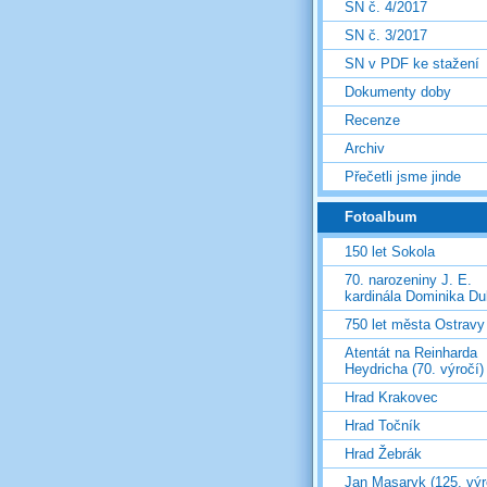
SN č. 4/2017
SN č. 3/2017
SN v PDF ke stažení
Dokumenty doby
Recenze
Archiv
Přečetli jsme jinde
Fotoalbum
150 let Sokola
70. narozeniny J. E.
kardinála Dominika D
750 let města Ostravy
Atentát na Reinharda
Heydricha (70. výročí)
Hrad Krakovec
Hrad Točník
Hrad Žebrák
Jan Masaryk (125. výr