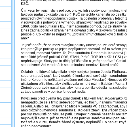
KSČ.
Čím větší byl jejich vliv v politice, o to víc lidí s podivnou minulosti (n
takovou partaj dokázalo „nalepit“. KSČ se těchto kariéristů po desítky
prostřednictvím nepopulárních čistek. Ta poslední proběhla v letech 1
v souvislosti s pohovory a výměnou stranických legitimací po sověts
1968. (Kdo nesouhlasil s tzv. internacionální pomocí, byl ze strany 
Dnes žádná politická strana nemá odvahu čistky v takovém rozsahu pr
prospělo. Co kdyby se nějakému „protekčnímu“ chlapečkovi či holčičc
ano?
Je jistě dobře, že se mezi mladými politiky (lhostejno, ze které stran
kdo pranýřuje politiky za jejich nepřijatelné chování. Má to ovšem j
se nesmí jmenovat
Kolder.
To, že o soudruhu Drahomíru Kolderovi (
mladí lidé (včetně politiků ODS, STAN, Pirátů, TOP 09 a KDU-ČSL) zh
nepřekvapuje. Školy pro to dělají příliš málo a „veřejnoprávní“ Česká
se nedivme! Ani v rodinách se o minulosti nemluví. Kdoví proč?
Ostatně – u lidovců taky nikdo nikdy neslyšel jméno Josefa Plojhara.
soudruh, „rudý pop“, který úspěšně konkuroval sovětským soudruhům 
jméno Kolder nic neříká ani zkušené političce Miroslavě Němcové (O
ujít žádnou příležitost, aby zkritizovala minulý režim, Babiše i Putina
Zřejmě doopravdy nastal čas, aby i ona z politiky odešla na zaslouž
ztrátou paměti se v politice fungovat nedá.
Když jsem před dvěma lety psal článek s titulkem
Není Kolder jako K
nenapadlo, že se s tímto sebevědomým, leč trochu naivním mládence
setkám. A stalo se. Tchajwanec Miloš v Senátu PČR zapracoval, aby se
ambiciózního jmenovce soudruha D. Koldera zbavil. Byl vrácen zpátk
politiky, kam jistě po zásluze patří. Chlapec nicméně nezahálí ani t
nejnovější aktivita, jež se zaměřila na politiky Babišova uskupení ANO
totiž stále v kurzu, třebaže žádné výsledky nepřináší. Co naplat, když 
jiného nedovedou?