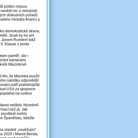
tí politici nejsou
 nevědí nic o minulosti.
vých diskusních pořadů
alého ministra financí a
nsko-demokratická strana,
ětí. Jinak by ho ani
ra Janem Rumlem totiž
m V. Klause z postu
ejen paměť, ale i
vizními kamerami.
(kvůli Macinkově
d tím, že Macinka použil
a jeho námitku odpověděl
chování patří poblahopřát
okud USA za spojence
i poplakat na ruskou
ipovi nelíbily. Nicméně
rmací než já. Jak
 prostředí mohly
 ve Španělsku, kdežto
a vlastně „osvěžující“.
jna 2025 i Marek Benda,