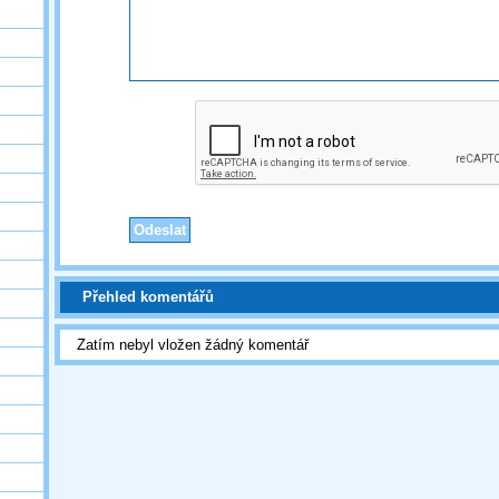
Přehled komentářů
Zatím nebyl vložen žádný komentář