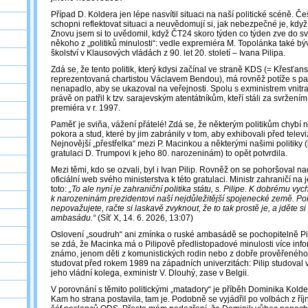
Případ D. Koldera jen lépe nasvítil situaci na naší politické scéně. Češ
schopni reflektovat situaci a neuvědomují si, jak nebezpečné je, když
Znovu jsem si to uvědomil, když ČT24 skoro týden co týden zve do s
někoho z „politiků minulosti“: vedle expremiéra M. Topolánka také býv
školství v Klausových vládách z 90. let 20. století – Ivana Pilipa.
Zdá se, že tento politik, který kdysi začínal ve straně KDS (= Křesťa
reprezentovaná chartistou Václavem Bendou), má rovněž potíže s pam
nenapadlo, aby se ukazoval na veřejnosti. Spolu s exministrem vnit
právě on patřil k tzv. sarajevským atentátníkům, kteří stáli za svržení
premiéra v r. 1997.
Paměť je sviňa, vážení přátelé! Zdá se, že některým politikům chybí n
pokora a stud, které by jim zabránily v tom, aby exhibovali před tele
Nejnovější „přestřelka“ mezi P. Macinkou a některými našimi politiky 
gratulaci D. Trumpovi k jeho 80. narozeninám) to opět potvrdila.
Mezi těmi, kdo se ozvali, byl i Ivan Pilip. Rovněž on se pohoršoval na
oficiální web svého ministerstva k této gratulaci. Ministr zahraničí n
toto:
„To ale nyní je zahraniční politika státu, s. Pilipe. K dobrému vy
k narozeninám prezidentovi naší nejdůležitější spojenecké země. P
nepovažujete, račte si laskavě zvyknout, že to tak prostě je, a jděte s
ambasádu.“
(Síť X, 14. 6. 2026, 13:07)
Oslovení „soudruh“ ani zmínka o ruské ambasádě se pochopitelně Pil
se zdá, že Macinka má o Pilipově předlistopadové minulosti více info
známo, jenom děti z komunistických rodin nebo z dobře prověřeného
studovat před rokem 1989 na západních univerzitách: Pilip studoval
jeho vládní kolega, exministr V. Dlouhý, zase v Belgii.
V porovnání s těmito politickými „matadory“ je příběh Dominika Kolder
Kam ho strana postavila, tam je. Podobně se vyjádřil po volbách z ří