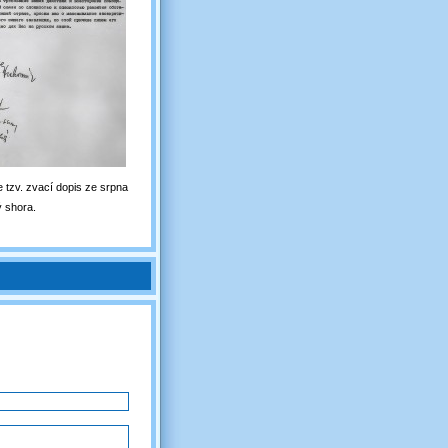
e tzv. zvací dopis ze srpna
ý shora.