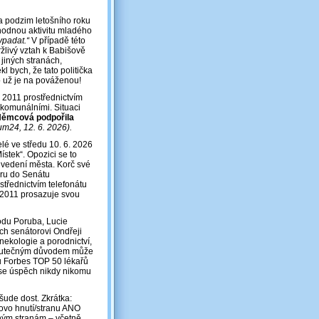
na podzim letošního roku
hodnou aktivitu mladého
ypadat.“
V případě této
ržlivý vztah k Babišově
 jiných stranách,
kl bych, že tato politička
to už je na pováženou!
 2011 prostřednictvím
i komunálními. Situaci
 Němcová podpořila
um24, 12. 6. 2026).
elé ve středu 10. 6. 2026
stek“. Opozici se to
í vedení města. Korč své
uru do Senátu
třednictvím telefonátu
 2011 prosazuje svou
odu Poruba, Lucie
ch senátorovi Ondřeji
nekologie a porodnictví,
 skutečným důvodem může
mu Forbes TOP 50 lékařů
 se úspěch nikdy nikomu
šude dost. Zkrátka:
šovo hnutí/stranu ANO
šným stranám – včetně