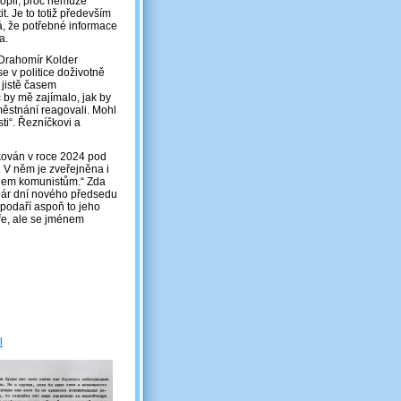
opil, proč nemůže
t. Je to totiž především
á, že potřebné informace
a.
 Drahomír Kolder
e v politice doživotně
 jistě časem
 by mě zajímalo, jak by
městnání reagovali. Mohl
ti“. Řezníčkovi a
ikován v roce 2024 pod
. V něm je zveřejněna i
bohem komunistům.“ Zda
 pár dní nového předsedu
podaří aspoň to jeho
ře, ale se jménem
l