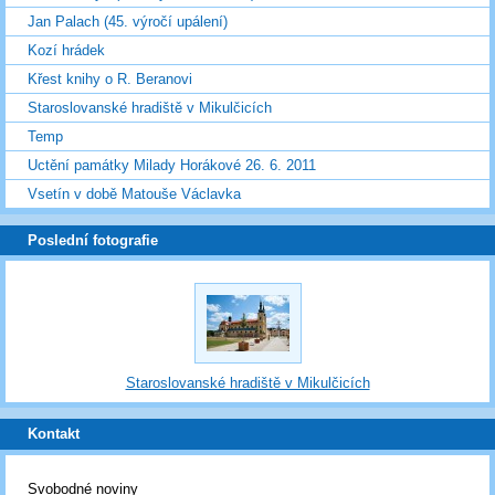
Jan Palach (45. výročí upálení)
Kozí hrádek
Křest knihy o R. Beranovi
Staroslovanské hradiště v Mikulčicích
Temp
Uctění památky Milady Horákové 26. 6. 2011
Vsetín v době Matouše Václavka
Poslední fotografie
Staroslovanské hradiště v Mikulčicích
Kontakt
Svobodné noviny