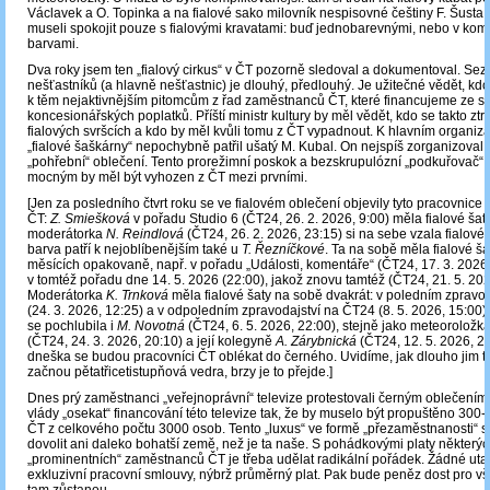
Václavek a O. Topinka a na fialové sako milovník nespisovné češtiny F. Šusta. 
museli spokojit pouze s fialovými kravatami: buď jednobarevnými, nebo v komb
barvami.
Dva roky jsem ten „fialový cirkus“ v ČT pozorně sledoval a dokumentoval. Se
nešťastníků (a hlavně nešťastnic) je dlouhý, předlouhý. Je užitečné vědět, kdo p
k těm nejaktivnějším pitomcům z řad zaměstnanců ČT, které financujeme ze s
koncesionářských poplatků. Příští ministr kultury by měl vědět, kdo se takto zt
fialových svršcích a kdo by měl kvůli tomu z ČT vypadnout. K hlavním organiz
„fialové šaškárny“ nepochybně patřil ušatý M. Kubal. On nejspíš zorganizoval i
„pohřební“ oblečení. Tento prorežimní poskok a bezskrupulózní „podkuřovač
mocným by měl být vyhozen z ČT mezi prvními.
[Jen za posledního čtvrt roku se ve fialovém oblečení objevily tyto pracovnice 
ČT:
Z. Smiešková
v pořadu Studio 6 (ČT24, 26. 2. 2026, 9:00) měla fialové šat
moderátorka
N. Reindlová
(ČT24, 26. 2. 2026, 23:15) si na sebe vzala fialové 
barva patří k nejoblíbenějším také u
T. Řezníčkové
. Ta na sobě měla fialové š
měsících opakovaně, např. v pořadu „Události, komentáře“ (ČT24, 17. 3. 2026,
v tomtéž pořadu dne 14. 5. 2026 (22:00), jakož znovu tamtéž (ČT24, 21. 5. 202
Moderátorka
K. Trnková
měla fialové šaty na sobě dvakrát: v poledním zpravo
(24. 3. 2026, 12:25) a v odpoledním zpravodajství na ČT24 (8. 5. 2026, 15:00).
se pochlubila i
M. Novotná
(ČT24, 6. 5. 2026, 22:00), stejně jako meteoroložk
(ČT24, 24. 3. 2026, 20:10) a její kolegyně
A. Zárybnická
(ČT24, 12. 5. 2026, 2
dneška se budou pracovníci ČT oblékat do černého. Uvidíme, jak dlouho jim to
začnou pětatřicetistupňová vedra, brzy je to přejde.]
Dnes prý zaměstnanci „veřejnoprávní“ televize protestovali černým oblečením
vlády „osekat“ financování této televize tak, že by muselo být propuštěno 300
ČT z celkového počtu 3000 osob. Tento „luxus“ ve formě „přezaměstnanosti“ 
dovolit ani daleko bohatší země, než je ta naše. S pohádkovými platy některý
„prominentních“ zaměstnanců ČT je třeba udělat radikální pořádek. Žádné uta
exkluzivní pracovní smlouvy, nýbrž průměrný plat. Pak bude peněz dost pro vše