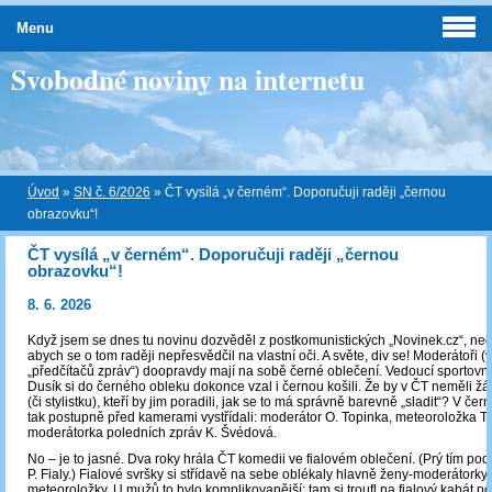
Menu
Svobodné noviny na internetu
Úvod
»
SN č. 6/2026
»
ČT vysílá „v černém“. Doporučuji raději „černou
obrazovku“!
ČT vysílá „v černém“. Doporučuji raději „černou
obrazovku“!
8. 6. 2026
Když jsem se dnes tu novinu dozvěděl z postkomunistických „Novinek.cz“, neda
abych se o tom raději nepřesvědčil na vlastní oči. A světe, div se! Moderátoři (
„předčítačů zpráv“) doopravdy mají na sobě černé oblečení. Vedoucí sportovn
Dusík si do černého obleku dokonce vzal i černou košili. Že by v ČT neměli žá
(či stylistku), kteří by jim poradili, jak se to má správně barevně „sladit“? V če
tak postupně před kamerami vystřídali: moderátor O. Topinka, meteoroložka T
moderátorka poledních zpráv K. Švédová.
No – je to jasné. Dva roky hrála ČT komedii ve fialovém oblečení. (Prý tím po
P. Fialy.) Fialové svršky si střídavě na sebe oblékaly hlavně ženy-moderátorky
meteoroložky. U mužů to bylo komplikovanější: tam si troufl na fialový kabát po