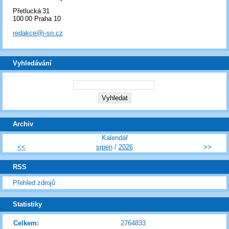
Přetlucká 31
100 00 Praha 10
redakce@i-sn.cz
Vyhledávání
Archiv
Kalendář
<<
srpen
/
2026
>>
RSS
Přehled zdrojů
Statistiky
Celkem:
2764833