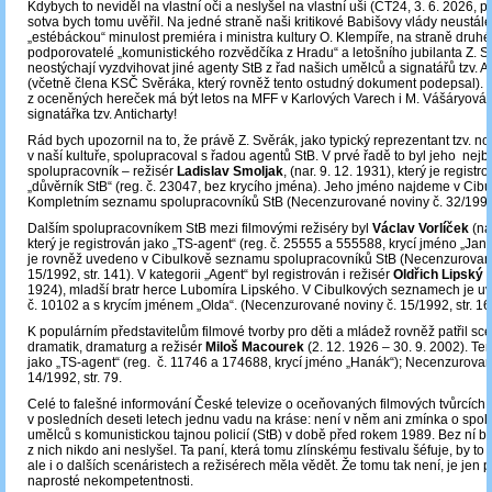
Kdybych to neviděl na vlastní oči a neslyšel na vlastní uši (ČT24, 3. 6. 2026, 
sotva bych tomu uvěřil. Na jedné straně naši kritikové Babišovy vlády neustál
„estébáckou“ minulost premiéra i ministra kultury O. KIempíře, na straně druhé s
podporovatelé „komunistického rozvědčíka z Hradu“ a letošního jubilanta Z. 
neostýchají vyzdvihovat jiné agenty StB z řad našich umělců a signatářů tzv. A
(včetně člena KSČ Svěráka, který rovněž tento ostudný dokument podepsal).
z oceněných hereček má být letos na MFF v Karlových Varech i M. Vášáryová, 
signatářka tzv. Anticharty!
Rád bych upozornil na to, že právě Z. Svěrák, jako typický reprezentant tzv. n
v naší kultuře, spolupracoval s řadou agentů StB. V prvé řadě to byl jeho nejbl
spolupracovník – režisér
Ladislav Smoljak
, (nar. 9. 12. 1931), který je registr
„důvěrník StB“ (reg. č. 23047, bez krycího jména). Jeho jméno najdeme v Cib
Kompletním seznamu spolupracovníků StB (Necenzurované noviny č. 32/1992, 
Dalším spolupracovníkem StB mezi filmovými režiséry byl
Václav Vorlíček
(na
který je registrován jako „TS-agent“ (reg. č. 25555 a 555588, krycí jméno „Jan
je rovněž uvedeno v Cibulkově seznamu spolupracovníků StB (Necenzurované
15/1992, str. 141). V kategorii „Agent“ byl registrován i režisér
Oldřich Lipský
(
1924), mladší bratr herce Lubomíra Lipského. V Cibulkových seznamech je u
č. 10102 a s krycím jménem „Olda“. (Necenzurované noviny č. 15/1992, str. 16
K populárním představitelům filmové tvorby pro děti a mládež rovněž patřil sce
dramatik, dramaturg a režisér
Miloš Macourek
(2. 12. 1926 – 30. 9. 2002). Ten
jako „TS-agent“ (reg. č. 11746 a 174688, krycí jméno „Hanák“); Necenzurovan
14/1992, str. 79.
Celé to falešné informování České televize o oceňovaných filmových tvůrcíc
v posledních deseti letech jednu vadu na kráse: není v něm ani zmínka o spol
umělců s komunistickou tajnou policií (StB) v době před rokem 1989. Bez ní by 
z nich nikdo ani neslyšel. Ta paní, která tomu zlínskému festivalu šéfuje, by to
ale i o dalších scenáristech a režisérech měla vědět. Že tomu tak není, je jen p
naprosté nekompetentnosti.