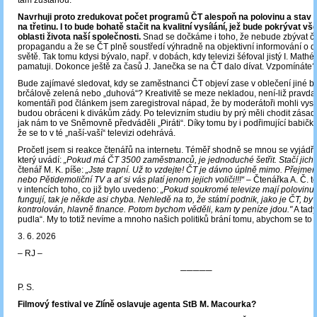
tam zůstanou.
Navrhuji proto zredukovat počet programů ČT alespoň na polovinu a stav
na třetinu. I to bude bohatě stačit na kvalitní vysílání, jež bude pokrývat v
oblasti života naší společnosti.
Snad se dočkáme i toho, že nebude zbývat č
propagandu a že se ČT plně soustředí výhradně na objektivní informování o d
světě. Tak tomu kdysi bývalo, např. v dobách, kdy televizi šéfoval jistý I. Mathé.
pamatuji. Dokonce ještě za časů J. Janečka se na ČT dalo dívat. Vzpomínáte?
Bude zajímavé sledovat, kdy se zaměstnanci ČT objeví zase v oblečení jiné ba
brčálově zelená nebo „duhová“? Kreativitě se meze nekladou, není-liž pravd
komentáři pod článkem jsem zaregistroval nápad, že by moderátoři mohli vysíla
budou obráceni k divákům zády. Po televizním studiu by prý měli chodit zása
jak nám to ve Sněmovně předváděli „Piráti“. Díky tomu by i podřimující babičk
že se to v té „naší-vaší“ televizi odehrává.
Pročetl jsem si reakce čtenářů na internetu. Téměř shodně se mnou se vyjádřil 
který uvádí:
„Pokud má ČT 3500 zaměstnanců, je jednoduché šetřit. Stačí jich t
čtenář M. K. píše:
„Jste trapní. Už to vzdejte! ČT je dávno úplně mimo. Přejme
nebo Pětidemoliční TV a ať si vás platí jenom jejich voliči!!!“ ‒
Čtenářka A. Č. t
v intencích toho, co již bylo uvedeno:
„Pokud soukromé televize mají polovin
fungují, tak je někde asi chyba. Nehledě na to, že státní podnik, jako je ČT, by 
kontrolován, hlavně finance. Potom bychom věděli, kam ty peníze jdou."
A tady
pudla“. My to totiž nevíme a mnoho našich politiků brání tomu, abychom se to 
3. 6. 2026
‒ RJ ‒
─────
P. S.
Filmový festival ve Zlíně oslavuje agenta StB M. Macourka?