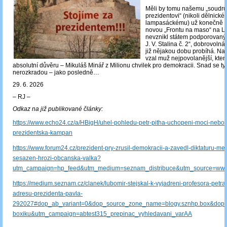
Měli by tomu našemu „soudr
prezidentovi“ (nikoli dělnické
lampasáckému) už konečně po
novou „Frontu na maso“ na Le
nevznikl státem podporovaný 
J. V. Stalina č. 2“, dobrovoln
již nějakou dobu probíhá. Na s
vzal muž nejpovolanější, kter
absolutní důvěru – Mikuláš Minář z Milionu chvilek pro demokracii. Snad se t
nerozkradou – jako posledně…
29. 6. 2026
‒ RJ ‒
Odkaz na již publikované články:
https://www.echo24.cz/a/HBigH/uhel-pohledu-petr-pitha-uchopeni-moci-nebo-
prezidentska-kampan
https://www.forum24.cz/prezident-pry-zrusil-demokracii-a-zavedl-diktaturu-mel
sesazen-hrozi-obcanska-valka?
utm_campaign=hp_feed&utm_medium=seznam_distribuce&utm_source=www
https://medium.seznam.cz/clanek/lubomir-stejskal-k-vyjadreni-profesora-petra-
adresu-prezidenta-pavla-
292027#dop_ab_variant=0&dop_source_zone_name=blogy.sznhp.box&dop
boxiku&utm_campaign=abtest315_prepinac_vyhledavani_varAA