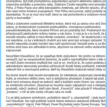
nesmyslnou, byť jistě promyšlenou argumentací vyzval k aktivnímu odporu prot
ústavnímu pořádku a právnímu státu. Zrádcem České republiky není prezident, 
Piťha. Z Petra Pavla sice dělá kdevíjakého Antikrista, ale šířením strachu, lží a
sám staví mimo Kristovo evangelium. Petr Piťha není prorok, nýbrž pošetilý sta
skandalista. To on je muž více tváří, který se stal pohoršením a svůdcem mnoh
pýchy a beznaděje.“
Dělat z úctyhodné osobnosti 88letého kněze, který má za sebou více dnů živo
sebou, je trestuhodným rouháním pobloudilého, normalizací pokřiveného
pseudointelektuála, který nesahá Piťhovi ani po podrážky bot. Podobných do
přisluhovačů jakéhokoliv režimu máme u nás tisíce. U nás je to o to horší, že 
nenašli odvahu udělat si mezi těmito osobami „inventuru“. Ve skutečnosti o ni
ani netušíme, co by v kritických chvílích pro tuto zemi byli schopni způsobit. To
rovněž odpovídá zoufalý morální stav naší společnosti. Nenašli jsme si za těc
režimu dost času ani odhodlání k tomu, abychom na obnově svého duševního 
zapracovali.
Nevyčítám Hlaváčkovi, že se vyjadřuje tímto způsobem. Nic jiného se během 
nenaučil, byť se neoprávněně domnívá, že patří k nejchytřejším lidem v této ze
se mýlí! Znám mnohem chytřejší lidi, než je on. Horší je to, že svými politicky 
aktivistickými stanovisky pomáhá udržovat při životě lidsky podřadné, intelekt
celkově líné a neschopné jedince, kteří by Hlaváčkův elaborát nebyli nikdy sch
Na druhé straně však musím konstatovat, že intelektuál, podporující darebáky 
lháře, je mnohem větším zlem, než si dokážeme představit. A stejně tak platí, 
která není schopna zbavit se jedinců, kteří ji každým svým činem, ba i slovem, 
ve smrtelném ohrožení. Zbavovat se musíme nejen odpadních vod a všelijaký
produktů, nýbrž i jedinců, kteří nám škodí. „Forum24“, kde působí P. Hlaváček,
„žumpou“, v níž se tyto osoby cítí jako ryba ve vodě.
Co se týká autorem zmíněných „pošetilých starců“ a „skandalistů“, i tady bych m
než Hlaváček. Na naší politické scéně máme dokonce ukázkové příklady těcht
„nesmrtelných“ starců: Petr Pithart, Pavel Rychetský nebo Daniel Kroupa. Tent