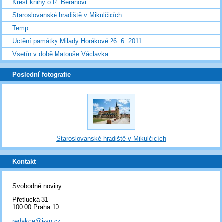
Křest knihy o R. Beranovi
Staroslovanské hradiště v Mikulčicích
Temp
Uctění památky Milady Horákové 26. 6. 2011
Vsetín v době Matouše Václavka
Poslední fotografie
Staroslovanské hradiště v Mikulčicích
Kontakt
Svobodné noviny
Přetlucká 31
100 00 Praha 10
redakce@i-sn.cz