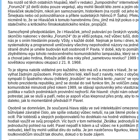
Na rozdíl od těch ostatních hlupáků, kteří v redakci „žumpoidního“ internetov
„Forum24“ již delší dobu pouze vegetují, aby mohli škodit této zemi a jejím ob
Hlaváček skutečným, nikoli jen samozvaným, historikem (na rozdíl od jeho kol
Šmejkala nebo od polovzdělance a přítele sudetských Němců P. Šafra). Přek
nicméně to, že se Hlaváček k tomuto hanebnému činu, jímž má být pokus o pop
statečného a kritického římskokatolického kněze, propůjčil.
Samozřejmě předpokládám, že i Hlaváček, jehož putování po českých vysoký
skončilo nakonec v deníku „Forum24“ (to je větší potupa, než vůbec tuší), dobře
nás je s oním hledáním pravdy. Vždy, v každé době. Nejinak je tomu i dnes, kd
systematicky a programově umlčovány všechny nepohodlné názory na jedné 
straně druhé je uměle budován kult osobnosti P. Pavla. V době, kdy to pomáh
zbytnělému egu tohoto nedoceněného komunistického lampasáka, který se nest
a chovat jako hrdina, třebaže ještě dva roky před „sametovou revolucí“ 1989 s
sovětskou vojenskou okupaci z 21. 8. 1968.
To je stigma natolik viditelné pro každého, kdo má oči a mozek v hlavě, že se 
vylhat žádným způsobem. Proto všichni lidé, kteří buď z naivity, nebo z obyčej
sympatií či špatného vkusu (některý „troubům“ se možná tento „narcis“ ve vysoké
tohoto prezidenta republiky, jenž se dostal do své funkce tím, že voličům zataji
komunistické minulosti před rokem 1989, se stávají spoluviníky jeho vlastizrady
politika v našich podmínkách provinění nejhorší. Ale hlavně: chybí nám odvaha 
potrestat, jak se sluší a patří, nebo je aspoň včas klepnout přes prsty, aby to n
daleko, jak to momentálně předvádí P. Pavel.
Osobně se domnívám, že současná hlava státu ve své intelektuální omezenost
bůhvíjaké závratné číslo, ale spíše ostuda) vůbec netuší, na jak šikmé ploše 
ocitl. Pár lobbistů a slepých podporovatelů ho dostrkalo na hodně viditelnou po
hodlali využít ve svůj prospěch. Víc bych v tom nehledal. Zkrátka: jednoduší lid
jednoduchý pohled na svět. Pavel nepatří k lidem a už vůbec ne k politikům (t
nebude), kteří by mohli udělat díru do světa. Je jen nastrčenou figurkou, kter
loutkovodičům sloužit tak dlouho, dokud o to bude zájem.