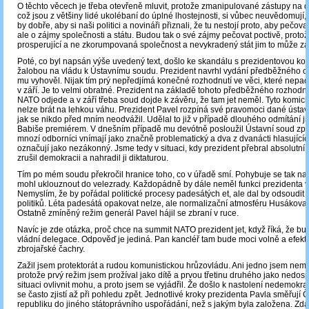
O těchto věcech je třeba otevřeně mluvit, protože zmanipulované zástupy na 
což jsou z většiny lidé ukolébaní do úplné lhostejnosti, si vůbec neuvědomují, 
by dobře, aby si naši politici a novináři přiznali, že tu nestojí proto, aby pečova
ale o zájmy společnosti a státu. Budou tak o své zájmy pečovat poctivě, protož
prosperující a ne zkorumpovaná společnost a nevykradený stát jim to může zar
Poté, co byl napsán výše uvedený text, došlo ke skandálu s prezidentovou k
žalobou na vládu k Ústavnímu soudu. Prezident navrhl vydání předběžného o
mu vyhověl. Nijak tím prý nepředjímá konečné rozhodnutí ve věci, které nepa
v září. Je to velmi obratné. Prezident na základě tohoto předběžného rozhodn
NATO odjede a v září třeba soud dojde k závěru, že tam jet neměl. Tyto komic
nelze brát na lehkou váhu. Prezident Pavel rozpíná své pravomoci dané ústav
jak se nikdo před mním neodvážil. Udělal to již v případě dlouhého odmítání j
Babiše premiérem. V dnešním případě mu devótně posloužil Ústavní soud zp
mnozí odborníci vnímají jako značně problematický a dva z dvanácti hlasující
označují jako nezákonný. Jsme tedy v situaci, kdy prezident přebral absolutní 
zrušil demokracii a nahradil ji diktaturou.
Tím po mém soudu překročil hranice toho, co v úřadě smí. Pohybuje se tak na
mohl uklouznout do velezrady. Každopádně by dále neměl funkci prezidenta 
Nemyslím, že by pořádal politické procesy padesátých et, ale dal by odsoudit
politiků. Léta padesátá opakovat nelze, ale normalizační atmosféru Husákova
Ostatně zmíněný režim generál Pavel hájil se zbraní v ruce.
Navíc je zde otázka, proč chce na summit NATO prezident jet, když říká, že bu
vládní delegace. Odpověď je jediná. Pan kancléř tam bude moci volně a efekti
zbrojařské čachry.
Zažil jsem protektorát a rudou komunistickou hrůzovládu. Ani jedno jsem nemoh
protože prvý režim jsem prožíval jako dítě a prvou třetinu druhého jako nedosp
situaci ovlivnit mohu, a proto jsem se vyjádřil. Že došlo k nastolení nedemokra
se často zjistí až při pohledu zpět. Jednotlivé kroky prezidenta Pavla směřují
republiku do jiného státoprávního uspořádání, než s jakým byla založena. Zda