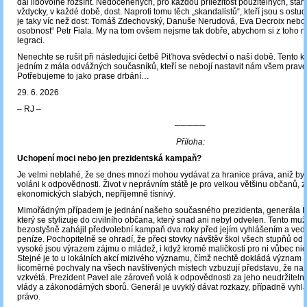
dal libovolně rozšířit. Nedoceněných, pro každou příležitost použitelných, stař
vždycky, v každé době, dost. Naproti tomu těch „skandalistů“, kteří jsou s ostu
je taky víc než dost: Tomáš Zdechovský, Danuše Nerudová, Eva Decroix nebo
osobnost“ Petr Fiala. My na tom ovšem nejsme tak dobře, abychom si z toho m
legraci.
Nenechte se rušit při následující četbě Piťhova svědectví o naší době. Tento ka
jedním z mála odvážných současníků, kteří se nebojí nastavit nám všem pravd
Potřebujeme to jako prase drbání…
29. 6. 2026
‒ RJ ‒
─────
Příloha:
Uchopení moci nebo jen prezidentská kampaň?
Je velmi neblahé, že se dnes mnozí mohou vydávat za hranice práva, aniž by z
voláni k odpovědnosti. Život v neprávním státě je pro velkou většinu občanů, z
ekonomických slabých, nepříjemně tísnivý.
Mimořádným případem je jednání našeho současného prezidenta, generála P
který se stylizuje do civilního občana, který snad ani nebyl odvelen. Tento muž 
bezostyšně zahájil předvolební kampaň dva roky před jejím vyhlášením a vede 
peníze. Pochopitelně se ohradí, že přeci stovky návštěv škol všech stupňů od
vysoké jsou výrazem zájmu o mládež, i když kromě maličkosti pro ni vůbec nic
Stejné je to u lokálních akcí mizivého významu, čímž nechtě dokládá význam s
licoměrné pochvaly na všech navštívených místech vzbuzují představu, že naš
vzkvétá. Prezident Pavel ale zároveň volá k odpovědnosti za jeho neudržitel
vlády a zákonodárných sborů. Generál je uvyklý dávat rozkazy, případně vyhlá
právo.