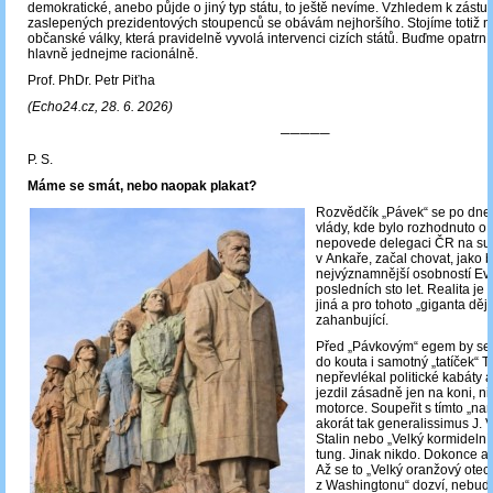
demokratické, anebo půjde o jiný typ státu, to ještě nevíme. Vzhledem k zást
zaslepených prezidentových stoupenců se obávám nejhoršího. Stojíme totiž n
občanské války, která pravidelně vyvolá intervenci cizích států. Buďme opatrní 
hlavně jednejme racionálně.
Prof. PhDr. Petr Piťha
(Echo24.cz, 28. 6. 2026)
─────
P. S.
Máme se smát, nebo naopak plakat?
Rozvědčík „Pávek“ se po dne
vlády, kde bylo rozhodnuto o 
nepovede delegaci ČR na s
v Ankaře, začal chovat, jako b
nejvýznamnější osobností Ev
posledních sto let. Realita j
jiná a pro tohoto „giganta ději
zahanbující.
Před „Pávkovým“ egem by se
do kouta i samotný „tatíček“
nepřevlékal politické kabáty 
jezdil zásadně jen na koni, ni
motorce. Soupeřit s tímto „na
akorát tak generalissimus J. V
Stalin nebo „Velký kormideln
tung. Jinak nikdo. Dokonce a
Až se to „Velký oranžový otec
z Washingtonu“ dozví, nebu