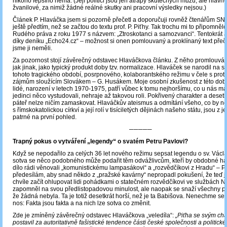
nikoho lepšího nemá. (Její politici jsou jen atrapy skutečných mužů, ale hlavně
žvanilové, za nimiž žádné reálné skutky ani pracovní výsledky nejsou.)
Článek P. Hlaváčka jsem si pozorně přečetl a doporučuji rovněž čtenářům SN, a
ještě předtím, než se začtou do textu prof. P. Piťhy. Tak trochu mi to připomněl
Rudého práva z roku 1977 s názvem: „Ztroskotanci a samozvanci“. Tentokrát
díky deníku „Echo24.cz“ – možnost si onen pomlouvaný a proklínaný text přečí
jsme ji neměli.
Za pozornost stojí závěrečný odstavec Hlaváčkova článku. Z něho promlouvá 
jak jinak, jako typický produkt doby tzv. normalizace. Hlaváček se narodil na
tohoto tragického období, posrpnového, kolaborantského režimu v čele s prot
zájmům sloužícím Slovákem ‒ G. Husákem. Moje osobní zkušenost z této doby
lidé, narození v letech 1970-1975, patří vůbec k tomu nejhoršímu, co u nás má
jedinci něco vystudovali, nehraje až takovou roli. Pokřivený charakter a deset
páteř nelze ničím zamaskovat. Hlaváčkův ateismus a odmítání všeho, co by ně
s římskokatolickou církví a její rolí v tisíciletých dějinách našeho státu, jsou z 
patrné na první pohled.
─────
Trapný pokus o vytváření „legendy“ o svatém Petru Pavlovi?
Když se nepodařilo za celých 36 let nového režimu sepsat legendu o sv. Václa
sotva se něco podobného může podařit těm odvážlivcům, kteří by obdobné ha
dílo rádi věnovali „komunistickému lampasákovi“ a „rozvědčíkovi z Hradu“ – Pe
předesílám, aby snad někdo z „pražské kavárny“ nepropadl pokušení, že teď j
chvíle začít ohlupovat lidi pohádkami o statečném rozvědčíkovi ve službách N
zapomněl na svou předlistopadovou minulost, ale naopak se snaží všechny př
že žádná nebyla. Ta je totiž desetkrát horší, než je ta Babišova. Nenechme se 
nos: Fakta jsou fakta a na nich lze sotva co změnit.
Zde je zmíněný závěrečný odstavec Hlaváčkova „veledíla“:
„Piťha se svým ch
postavil za autoritativně fašistické tendence části české společnosti a politické