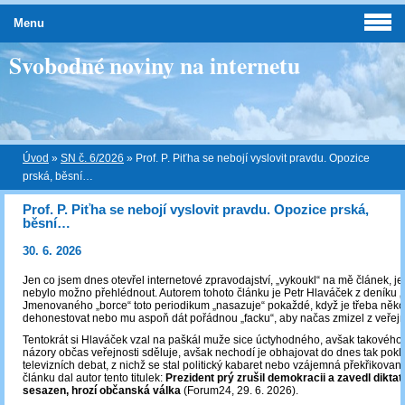
Menu
Svobodné noviny na internetu
Úvod
»
SN č. 6/2026
»
Prof. P. Piťha se nebojí vyslovit pravdu. Opozice
prská, běsní…
Prof. P. Piťha se nebojí vyslovit pravdu. Opozice prská,
běsní…
30. 6. 2026
Jen co jsem dnes otevřel internetové zpravodajství, „vykoukl“ na mě článek, jeh
nebylo možno přehlédnout. Autorem tohoto článku je Petr Hlaváček z deníku 
Jmenovaného „borce“ toto periodikum „nasazuje“ pokaždé, když je třeba něk
dehonestovat nebo mu aspoň dát pořádnou „facku“, aby načas zmizel z veřejn
Tentokrát si Hlaváček vzal na paškál muže sice úctyhodného, avšak takového,
názory občas veřejnosti sděluje, avšak nechodí je obhajovat do dnes tak pokl
televizních debat, z nichž se stal politický kabaret nebo vzájemná překřikova
článku dal autor tento titulek:
Prezident prý zrušil demokracii a zavedl diktat
sesazen, hrozí občanská válka
(Forum24, 29. 6. 2026).