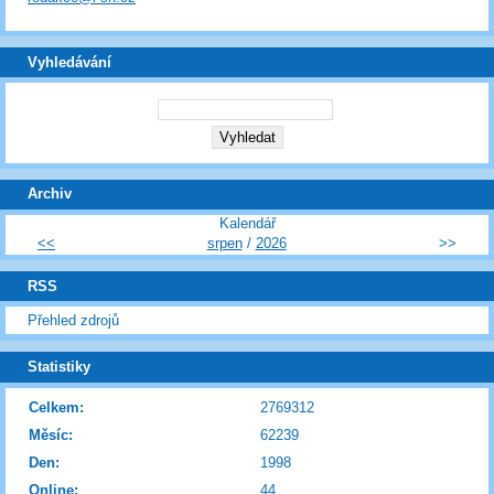
Vyhledávání
Archiv
Kalendář
<<
srpen
/
2026
>>
RSS
Přehled zdrojů
Statistiky
Celkem:
2769312
Měsíc:
62239
Den:
1998
Online:
44