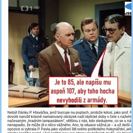
Nebýt článku P. Hlaváčka, jenž burcuje na poplach, protože kdosi, jako prof. P. 
dovolil narušit krásně namalovaný obrázek naší idylické doby v čele s nažeh
načesaným „hradním lampasákem“, většinu z nás, kdo sledujeme, co se u nás 
nenapadlo, že může jít o něco vážného. Ano, ta situace vážná je – a už delší
opozice si vybrala P. Pavla jako vývěsní štít svého politického hokynářství, jel