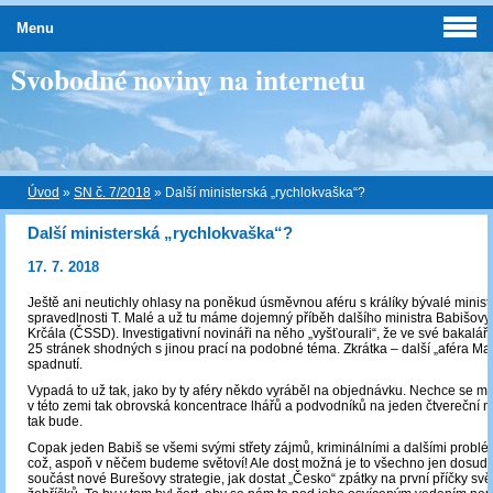
Menu
Svobodné noviny na internetu
Úvod
»
SN č. 7/2018
»
Další ministerská „rychlokvaška“?
Další ministerská „rychlokvaška“?
17. 7. 2018
Ještě ani neutichly ohlasy na poněkud úsměvnou aféru s králíky bývalé minist
spravedlnosti T. Malé a už tu máme dojemný příběh dalšího ministra Babišovy 
Krčála (ČSSD). Investigativní novináři na něho „vyšťourali“, že ve své bakalář
25 stránek shodných s jinou prací na podobné téma. Zkrátka – další „aféra Mal
spadnutí.
Vypadá to už tak, jako by ty aféry někdo vyráběl na objednávku. Nechce se mi v
v této zemi tak obrovská koncentrace lhářů a podvodníků na jeden čtvereční met
tak bude.
Copak jeden Babiš se všemi svými střety zájmů, kriminálními a dalšími probl
což, aspoň v něčem budeme světoví! Ale dost možná je to všechno jen dosud
součást nové Burešovy strategie, jak dostat „Česko“ zpátky na první příčky sv