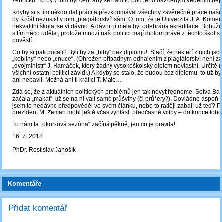
žebříčků. To by v tom byl čert, aby se nám to pod jeho osvíceným vedením nep
Kdyby si s tím někdo dal práci a přezkoumával všechny závěrečné práce našich
by Krčál nezůstal v tom „plagiátorství“ sám. O tom, že je Univerzita J. A. Kom
nekvalitní škola, se ví dávno. A dávno jí měla být odebrána akreditace. Bohuž
s tím něco udělat, protože mnozí naši politici mají diplom právě z těchto škol 
pověstí.
Co by si pak počali? Byli by za „blby“ bez diplomu! Stačí, že někteří z nich js
„koblihy“ nebo „onuce“. (Ohrožen případným odhalením z plagiátorství není za
„dvojministr“ J. Hamáček, který žádný vysokoškolský diplom nevlastní. Určitě 
všichni ostatní politici závidí.) A kdyby se stalo, že budou bez diplomu, to už by
ani nebavil. Možná ani ti králíci T. Malé…
Zdá se, že z aktuálních politických problémů jen tak nevybředneme. Sotva Ba
začala „makat“, už se na ni valí samé průšvihy (či prů*ery?). Dovládne aspoň d
jsem to nedávno předpověděl ve svém článku, nebo to raději zabalí už teď? P
prezident M. Zeman mohl ještě včas vyhlásit předčasné volby – do konce toho
To nám ta „okurková sezóna“ začíná pěkně, jen co je pravda!
16. 7. 2018
PhDr. Rostislav Janošík
Komentáře
Přidat komentář