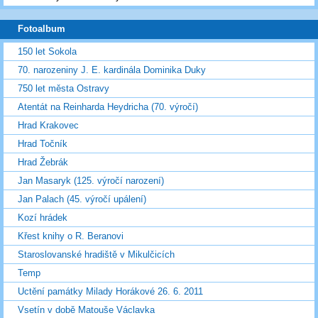
Fotoalbum
150 let Sokola
70. narozeniny J. E. kardinála Dominika Duky
750 let města Ostravy
Atentát na Reinharda Heydricha (70. výročí)
Hrad Krakovec
Hrad Točník
Hrad Žebrák
Jan Masaryk (125. výročí narození)
Jan Palach (45. výročí upálení)
Kozí hrádek
Křest knihy o R. Beranovi
Staroslovanské hradiště v Mikulčicích
Temp
Uctění památky Milady Horákové 26. 6. 2011
Vsetín v době Matouše Václavka