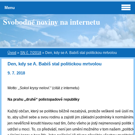
Menu
Svobodné noviny na internetu
Úvod
»
SN č. 7/2018
»
Den, kdy se A. Babiš stal politickou mrtvolou
Den, kdy se A. Babiš stal politickou mrtvolou
9. 7. 2018
Motto:
„Sokol krysy neloví.“
(citát z internetu)
Na prahu „druhé“ polistopadové republiky
Každý občan, který se politikou běžně nezabývá, protože veškeré své úsilí mus
to, aby uživil sebe a svou rodinu a zajistil jim základní podmínky k normálnímu
jen nevěřícně kroutit hlavou nad tím, čeho všeho je jistý nejmenovaný politik 
udržel u moci. To, co předvádí, není jen umění možného v tom našem „politick