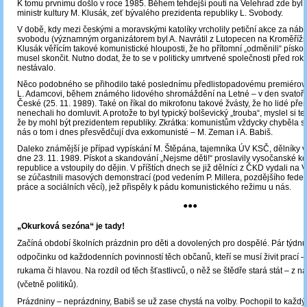
K tomu prvnímu došlo v roce 1985. Během tehdejší pouti na Velehrad zde byl 
ministr kultury M. Klusák, zeť bývalého prezidenta republiky L. Svobody.
V době, kdy mezi českými a moravskými katolíky vrcholily petiční akce za ná
svobodu (významným organizátorem byl A. Navrátil z Lutopecen na Kroměřížsk
Klusák věřícím takové komunistické hlouposti, že ho přítomní „odměnili“ písk
musel skončit. Nutno dodat, že to se v politicky umrtvené společnosti před r
nestávalo.
Něco podobného se přihodilo také poslednímu předlistopadovému premiérovi
L. Adamcovi, během známého lidového shromáždění na Letné – v den svatoř
České (25. 11. 1989). Také on říkal do mikrofonu takové žvásty, že ho lidé přer
nenechali ho domluvit. A protože to byl typický bolševický „trouba“, myslel si ten
že by mohl být prezidentem republiky. Zkrátka: komunistům vždycky chyběla s
nás o tom i dnes přesvědčují dva exkomunisté – M. Zeman i A. Babiš.
Daleko známější je případ vypískání M. Štěpána, tajemníka ÚV KSČ, dělníky
dne 23. 11. 1989. Pískot a skandování „Nejsme děti!“ proslavily vysočanské k
republice a vstoupily do dějin. V příštích dnech se již dělníci z ČKD vydali na 
se zúčastnili masových demonstrací (pod vedením P. Millera, pozdějšího feder
práce a sociálních věcí), jež přispěly k pádu komunistického režimu u nás.
●●●
„Okurková sezóna“ je tady!
Začíná období školních prázdnin pro děti a dovolených pro dospělé. Pár týd
odpočinku od každodenních povinností těch občanů, kteří se musí živit prací –
rukama či hlavou. Na rozdíl od těch šťastlivců, o něž se štědře stará stát – z n
(včetně politiků).
Prázdniny – neprázdniny, Babiš se už zase chystá na volby. Pochopil to každý