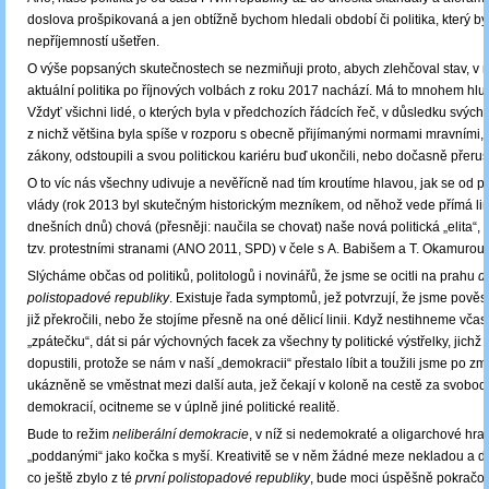
doslova prošpikovaná a jen obtížně bychom hledali období či politika, který by
nepříjemností ušetřen.
O výše popsaných skutečnostech se nezmiňuji proto, abych zlehčoval stav, v
aktuální politika po říjnových volbách z roku 2017 nachází. Má to mnohem hlu
Vždyť všichni lidé, o kterých byla v předchozích řádcích řeč, v důsledku svých 
z nichž většina byla spíše v rozporu s obecně přijímanými normami mravními, 
zákony, odstoupili a svou politickou kariéru buď ukončili, nebo dočasně přeruši
O to víc nás všechny udivuje a nevěřícně nad tím kroutíme hlavou, jak se od
vlády (rok 2013 byl skutečným historickým mezníkem, od něhož vede přímá li
dnešních dnů) chová (přesněji: naučila se chovat) naše nová politická „elita“
tzv. protestními stranami (ANO 2011, SPD) v čele s A. Babišem a T. Okamurou.
Slýcháme občas od politiků, politologů i novinářů, že jsme se ocitli na prahu
d
polistopadové republiky
. Existuje řada symptomů, jež potvrzují, že jsme pově
již překročili, nebo že stojíme přesně na oné dělicí linii. Když nestihneme včas
„zpátečku“, dát si pár výchovných facek za všechny ty politické výstřelky, jichž
dopustili, protože se nám v naší „demokracii“ přestalo líbit a toužili jsme po z
ukázněně se vměstnat mezi další auta, jež čekají v koloně na cestě za svobod
demokracií, ocitneme se v úplně jiné politické realitě.
Bude to režim
neliberální demokracie
, v níž si nedemokraté a oligarchové hraj
„poddanými“ jako kočka s myší. Kreativitě se v něm žádné meze nekladou a d
co ještě zbylo z té
první polistopadové republiky
, bude moci úspěšně pokračov