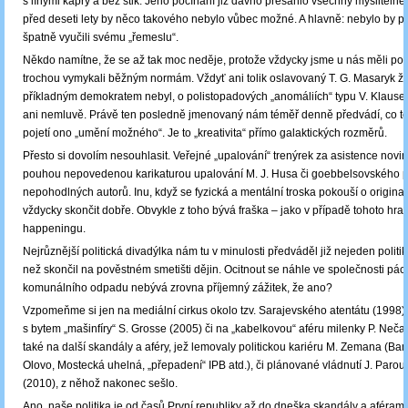
s línými kapry a bez štik. Jeho počínání již dávno přesáhlo všechny myslitelné
před deseti lety by něco takového nebylo vůbec možné. A hlavně: nebylo by poli
špatně vyučili svému „řemeslu“.
Někdo namítne, že se až tak moc neděje, protože vždycky jsme u nás měli politi
trochou vymykali běžným normám. Vždyť ani tolik oslavovaný T. G. Masaryk 
příkladným demokratem nebyl, o polistopadových „anomáliích“ typu V. Klause
ani nemluvě. Právě ten posledně jmenovaný nám téměř denně předvádí, co to 
pojetí ono „umění možného“. Je to „kreativita“ přímo galaktických rozměrů.
Přesto si dovolím nesouhlasit. Veřejné „upalování“ trenýrek za asistence novi
pouhou nepovedenou karikaturou upalování M. J. Husa či goebbelsovského p
nepohodlných autorů. Inu, když se fyzická a mentální troska pokouší o original
vždycky skončit dobře. Obvykle z toho bývá fraška – jako v případě tohoto hra
happeningu.
Nejrůznější politická divadýlka nám tu v minulosti předváděl již nejeden politik
než skončil na pověstném smetišti dějin. Ocitnout se náhle ve společnosti pá
komunálního odpadu nebývá zrovna příjemný zážitek, že ano?
Vzpomeňme si jen na mediální cirkus okolo tzv. Sarajevského atentátu (1998),
s bytem „mašinfíry“ S. Grosse (2005) či na „kabelkovou“ aféru milenky P. Neča
také na další skandály a aféry, jež lemovaly politickou kariéru M. Zemana (B
Olovo, Mostecká uhelná, „přepadení“ IPB atd.), či plánované vládnutí J. Paro
(2010), z něhož nakonec sešlo.
Ano, naše politika je od časů První republiky až do dneška skandály a aféram