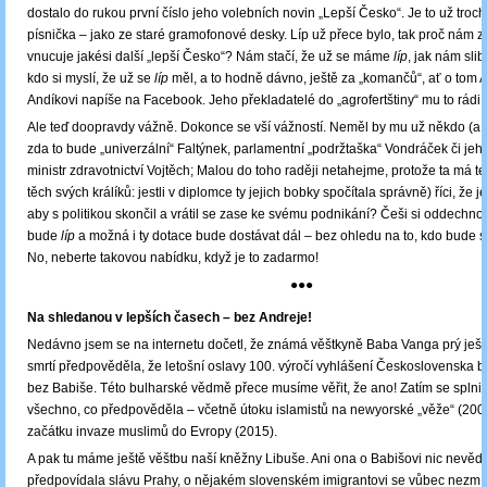
dostalo do rukou první číslo jeho volebních novin „Lepší Česko“. Je to už tro
písnička – jako ze staré gramofonové desky. Líp už přece bylo, tak proč nám 
vnucuje jakési další „lepší Česko“? Nám stačí, že už se máme
líp
, jak nám slib
kdo si myslí, že už se
líp
měl, a to hodně dávno, ještě za „komančů“, ať o tom 
Andíkovi napíše na Facebook. Jeho překladatelé do „agrofertštiny“ mu to rádi 
Ale teď doopravdy vážně. Dokonce se vší vážností. Neměl by mu už někdo (a j
zda to bude „univerzální“ Faltýnek, parlamentní „podržtaška“ Vondráček či jeh
ministr zdravotnictví Vojtěch; Malou do toho raději netahejme, protože ta má t
těch svých králíků: jestli v diplomce ty jejich bobky spočítala správně) říci, že j
aby s politikou skončil a vrátil se zase ke svému podnikání? Češi si oddechno
bude
líp
a možná i ty dotace bude dostávat dál – bez ohledu na to, kdo bude st
No, neberte takovou nabídku, když je to zadarmo!
●●●
Na shledanou v lepších časech – bez Andreje!
Nedávno jsem se na internetu dočetl, že známá věštkyně Baba Vanga prý ješt
smrtí předpověděla, že letošní oslavy 100. výročí vyhlášení Československa 
bez Babiše. Této bulharské vědmě přece musíme věřit, že ano! Zatím se splni
všechno, co předpověděla – včetně útoku islamistů na newyorské „věže“ (200
začátku invaze muslimů do Evropy (2015).
A pak tu máme ještě věštbu naší kněžny Libuše. Ani ona o Babišovi nic nevěděl
předpovídala slávu Prahy, o nějakém slovenském imigrantovi se vůbec nezmíni