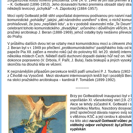
zorganizovat volbu nového prezidenta. Dne 14. 6. 1948 se jím stal premiér a
– K. Gottwald (1896-1953). Jeho dosavadní funkci premiéra obsadil starý stran
někdejší levicový „úchylkář“ – A. Zápotocký (1884-1957).
Mocí opilý Gottwald ještě stihl uspořádat dojemnou podívanou pro naivní nad
komunistické „pohádky“, jakýsi „akt národního usmíření“ s těmi, o nichž komun
prohlašovali, že jsou „nepřáteli lidu“, a to v podobě slavnostní mše „Te Deum“.
celebrant tohoto komunistického „divadýlka“, určeného i důvěřivým věřícím, by
pražský arcibiskup J. Beran (1888-1969), jehož ostatky byly nedávno převeze
do Prahy.
V průběhu dalších dvou let se vztahy mezi komunistickou mocí a církvemi zhorš
J. Beran byl v r. 1949 po přečtení „protikomunistického“ pastýřského listu od t
papeže Pia XII. zatčen a mnoho roků (až do poloviny 60. let 20. století) intern
několika místech Čech. Někteří další duchovní dopadli daleko hůř než on. Něk
dokonce popraveno (V. Drbola, F. Pařil, J. Bula), řada biskupů a jiných vysok
skončila na dlouhá léta ve vězení.
K nejznámějším případům perzekuce kněží patří umučení P. J. Toufara (1902-1
z Číhoště na Vysočině. Mezi stovkami internovaných kněží byl i pozdější Ber
na stolci pražského arcibiskupa – kardinál F. Tomášek (1899-1992).
─────
Brzy po Gottwaldově inauguraci byl v 
uspořádán XI. všesokolský slet (19.-27.
Akce se tehdy zúčastnil K. Gottwald i s
manželkou Martou. Navzdory dosavad
jimiž společnost dávala najevo svůj so
s vítěznou KSČ a její cestou k absolutn
na této akci
narazil
Gottwald vůbec po
viditelný odpor veřejnosti: byl příto
vypískán
.