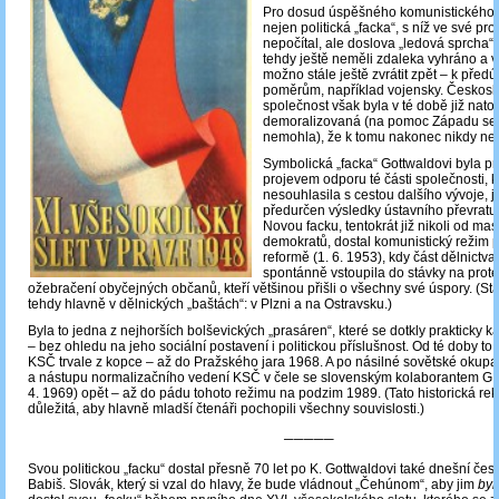
Pro dosud úspěšného komunistického 
nejen politická „facka“, s níž ve své pr
nepočítal, ale doslova „ledová sprcha“
tehdy ještě neměli zdaleka vyhráno a v
možno stále ještě zvrátit zpět – k pře
poměrům, například vojensky. Českos
společnost však byla v té době již natol
demoralizovaná (na pomoc Západu se
nemohla), že k tomu nakonec nikdy ne
Symbolická „facka“ Gottwaldovi byla p
projevem odporu té části společnosti, k
nesouhlasila s cestou dalšího vývoje, j
předurčen výsledky ústavního převratu
Novou facku, tentokrát již nikoli od m
demokratů, dostal komunistický režim
reformě (1. 6. 1953), kdy část dělnictva
spontánně vstoupila do stávky na protes
ožebračení obyčejných občanů, kteří většinou přišli o všechny své úspory. (St
tehdy hlavně v dělnických „baštách“: v Plzni a na Ostravsku.)
Byla to jedna z nejhorších bolševických „prasáren“, které se dotkly prakticky
– bez ohledu na jeho sociální postavení i politickou příslušnost. Od té doby to
KSČ trvale z kopce – až do Pražského jara 1968. A po násilné sovětské okupac
a nástupu normalizačního vedení KSČ v čele se slovenským kolaborantem G.
4. 1969) opět – až do pádu tohoto režimu na podzim 1989. (Tato historická rek
důležitá, aby hlavně mladší čtenáři pochopili všechny souvislosti.)
─────
Svou politickou „facku“ dostal přesně 70 let po K. Gottwaldovi také dnešní čes
Babiš. Slovák, který si vzal do hlavy, že bude vládnout „Čehúnom“, aby jim
byl