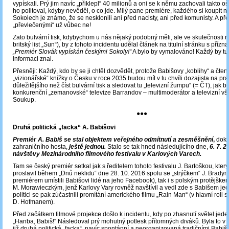
vypískali. Prý jim navíc „přiklepl“ 40 milionů a oni se k němu zachovali takto o
ho politoval, kdyby nevěděl, o co jde. Milý pane premiére, každého si koupit ne
Sokolech je známo, že se nesklonili ani před nacisty, ani před komunisty. A př
„převlečenými“ už vůbec ne!
Zato bulvární tisk, kdybychom u nás nějaký podobný měli, ale ve skutečnosti
britský list „Sun“), by z tohoto incidentu udělal článek na titulní stránku s přízn
„Premiér Slovák vypískán českými Sokoly!“
A bylo by vymalováno! Každý by tu
informaci znal.
Přesněji: Každý, kdo by se ji chtěl dozvědět, protože Babišovy „koblihy“ a čten
„vizionářské“ knížky o Česku v roce 2035 budou mít v tu chvíli dozajista na pr
důležitějšího než číst bulvární tisk a sledovat tu „televizní žumpu“ (= ČT), jak by
konkurenční „zemanovské“ televize Barrandov – multimoderátor a televizní vš
Soukup.
●●●
Druhá politická „facka“ A. Babišovi
Premiér A. Babiš se stal objektem veřejného odmítnutí a zesměšnění
,
doko
zahraničního hosta,
ještě jednou.
Stalo se tak hned následujícího dne,
6. 7. 
návštěvy Mezinárodního filmového festivalu v Karlových Varech.
Tam se český premiér setkal jak s ředitelem tohoto festivalu J. Bartoškou, kte
proslavil během „Dnů neklidu“ dne 28. 10. 2016 spolu se „strýčkem“ J. Bradym (
premiérem umístili Babišovi lidé na jeho Facebook), tak i s polským protějšk
M. Morawieczkým, jenž Karlovy Vary rovněž navštívil a vedl zde s Babišem je
politici se pak zúčastnili promítání amerického filmu „Rain Man“ (v hlavní roli 
D. Hofmanem).
Před začátkem filmové projekce došlo k incidentu, kdy po zhasnutí světel jeden
„Hanba, Babiš!“ Následoval prý mohutný potlesk přítomných diváků. Byla to v
již druhá politická „facka“, navíc spontánní a neorganizovaná tradičními Babiš