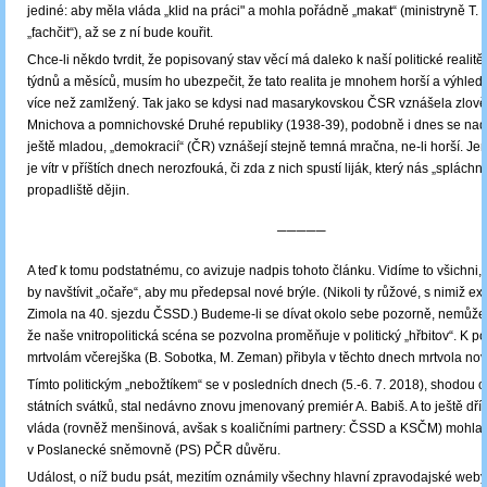
jediné: aby měla vláda „klid na práci" a mohla pořádně „makat“ (ministryně T.
„fachčit“), až se z ní bude kouřit.
Chce-li někdo tvrdit, že popisovaný stav věcí má daleko k naší politické realit
týdnů a měsíců, musím ho ubezpečit, že tato realita je mnohem horší a výhle
více než zamlžený. Tak jako se kdysi nad masarykovskou ČSR vznášela zlov
Mnichova a pomnichovské Druhé republiky (1938-39), podobně i dnes se nad 
ještě mladou, „demokracií“ (ČR) vznášejí stejně temná mračna, ne-li horší. Je
je vítr v příštích dnech nerozfouká, či zda z nich spustí liják, který nás „spláchn
propadliště dějin.
─────
A teď k tomu podstatnému, co avizuje nadpis tohoto článku. Vidíme to všichni,
by navštívit „očaře“, aby mu předepsal nové brýle. (Nikoli ty růžové, s nimiž ex
Zimola na 40. sjezdu ČSSD.) Budeme-li se dívat okolo sebe pozorně, nemůže
že naše vnitropolitická scéna se pozvolna proměňuje v politický „hřbitov“. K po
mrtvolám včerejška (B. Sobotka, M. Zeman) přibyla v těchto dnech mrtvola nov
Tímto politickým „nebožtíkem“ se v posledních dnech (5.-6. 7. 2018), shodou 
státních svátků, stal nedávno znovu jmenovaný premiér A. Babiš. A to ještě dří
vláda (rovněž menšinová, avšak s koaličními partnery: ČSSD a KSČM) mohla 
v Poslanecké sněmovně (PS) PČR důvěru.
Událost, o níž budu psát, mezitím oznámily všechny hlavní zpravodajské web