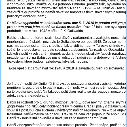
dostal svou „facku“ během prvního dne XVI. všesokolského sletu, kterého se z
v doprovodu nikoli manželky, ale jednoho z mnoha „podržtašků“, bývalého h
brankáře ze slavného mistrovství světa v Naganu (1998) – M. Hniličky. (Ten si 
zaslouží taky, protože se neměl dávat do holportu s tímto slovenským pseudo
politickým dobrodruhem.)
Babišovo vypískání na sokolském sletu dne 5. 7. 2018 je prvním velkým po
protestem proti jeho osobě ve funkci premiéra.
Rovněž tato akce byla spont
podobně jako v roce 1948 v případě K. Gottwalda.
Babiš je sice premiérem (zatím bez důvěry parlamentu), avšak jeho mocenské
mnohonásobně slabší, než bylo to Gottwaldovo po roce 1948. Že by se mohl u
násilím, za pomoci armády či policie, jak to vidíme např. v Turecku či jinde 
světě, to je představa naprosto scestná, ba absurdní. Na rozdíl od Gottwalda 
kdykoli z politiky odstraněn: demokraticky, či nedemokraticky (abych parafráz
prezidenta). Být na Babišově místě, odstoupil raději sám a dobrovolně. Vyhn
těžkostem, které budou následovat, když tak neučiní.
Takže opět platí: srovnávat rok 1948 a 2018 je zavádějící. Není co srovnávat.
─────
Je-li přední politický činitel (či jiná vysoce postavená osoba) vypískán veřejností
nepříjemná věc, přesto to patří k nástrojům politiky a musí se s tím počítat. Jen 
na to „kouká jako puk“. Na takovou politickou realitu se dá reagovat pouze d
adekvátně, či neadekvátně.
Babiš se rozhodl pro tu druhou možnost. Jeho „Lidové noviny“, známé svými 
„popravami“ politiků, celý incident přešly mlčením a raději psaly o žížalách, jej
souvisí s postupujícím suchem v některých našich regionech. No – to je objev
Kolumba! Další Amerika na obzoru! I tak se dá celá věc pojmout, že ano? Co 
Babiš tak nekvalitní novináře a dává jim za to nadstandardní plat!
Babiš v bezprostřední reakci na tuto událost prohlásil, že nechápe, proč ho S