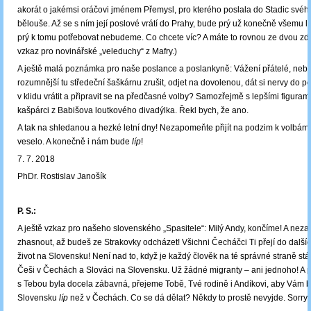
akorát o jakémsi oráčovi jménem Přemysl, pro kterého poslala do Stadic své
bělouše. Až se s ním její poslové vrátí do Prahy, bude prý už konečně všemu l
prý k tomu potřebovat nebudeme. Co chcete víc? A máte to rovnou ze dvou zdro
vzkaz pro novinářské „veleduchy“ z Mafry.)
A ještě malá poznámka pro naše poslance a poslankyně: Vážení přátelé, neby
rozumnější tu středeční šaškárnu zrušit, odjet na dovolenou, dát si nervy do 
v klidu vrátit a připravit se na předčasné volby? Samozřejmě s lepšími figurami,
kašpárci z Babišova loutkového divadýlka. Řekl bych, že ano.
A tak na shledanou a hezké letní dny! Nezapomeňte přijít na podzim k volbám
veselo. A konečně i nám bude
líp
!
7. 7. 2018
PhDr. Rostislav Janošík
P. S.:
A ještě vzkaz pro našeho slovenského „Spasitele“: Milý Andy, končíme! A ne
zhasnout, až budeš ze Strakovky odcházet! Všichni Čecháčci Ti přejí do dalšíc
život na Slovensku! Není nad to, když je každý člověk na té správné straně stát
Češi v Čechách a Slováci na Slovensku. Už žádné migranty – ani jednoho! A pr
s Tebou byla docela zábavná, přejeme Tobě, Tvé rodině i Andíkovi, aby Vám b
Slovensku
líp
než v Čechách. Co se dá dělat? Někdy to prostě nevyjde. Sorry 