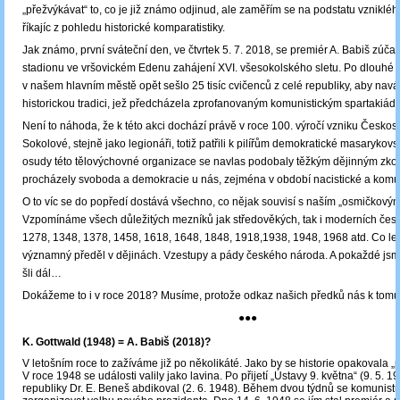
„přežvýkávat“ to, co je již známo odjinud, ale zaměřím se na podstatu vzniklé
říkajíc z pohledu historické komparatistiky.
Jak známo, první sváteční den, ve čtvrtek 5. 7. 2018, se premiér A. Babiš zúčas
stadionu ve vršovickém Edenu zahájení XVI. všesokolského sletu. Po dlouhé 
v našem hlavním městě opět sešlo 25 tisíc cvičenců z celé republiky, aby navá
historickou tradici, jež předcházela zprofanovaným komunistickým spartakiád
Není to náhoda, že k této akci dochází právě v roce 100. výročí vzniku Českos
Sokolové, stejně jako legionáři, totiž patřili k pilířům demokratické masarykovs
osudy této tělovýchovné organizace se navlas podobaly těžkým dějinným zko
procházely svoboda a demokracie u nás, zejména v období nacistické a komunis
O to víc se do popředí dostává všechno, co nějak souvisí s naším „osmičkový
Vzpomínáme všech důležitých mezníků jak středověkých, tak i moderních česk
1278, 1348, 1378, 1458, 1618, 1648, 1848, 1918,1938, 1948, 1968 atd. Co let
významný předěl v dějinách. Vzestupy a pády českého národa. A pokaždé jsme
šli dál…
Dokážeme to i v roce 2018? Musíme, protože odkaz našich předků nás k tomu
●●●
K. Gottwald (1948) = A. Babiš (2018)?
V letošním roce to zažíváme již po několikáté. Jako by se historie opakovala „p
V roce 1948 se události valily jako lavina. Po přijetí „Ústavy 9. května“ (9. 5. 1
republiky Dr. E. Beneš abdikoval (2. 6. 1948). Během dvou týdnů se komunist