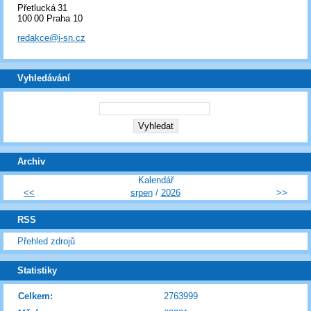
Přetlucká 31
100 00 Praha 10
redakce@i-sn.cz
Vyhledávání
Archiv
Kalendář
<<
srpen
/
2026
>>
RSS
Přehled zdrojů
Statistiky
Celkem:
2763999