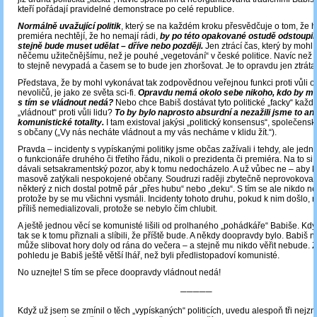
kteří pořádají pravidelné demonstrace po celé republice.
Normálně uvažující politik
, který se na každém kroku přesvědčuje o tom, že 
premiéra nechtějí, že ho nemají rádi,
by po této opakované ostudě odstoupil.
stejně bude muset udělat – dříve nebo později.
Jen ztrácí čas, který by mohl
něčemu užitečnějšímu, než je pouhé „vegetování“ v české politice. Navíc než n
to stejně nevypadá a časem se to bude jen zhoršovat. Je to opravdu jen ztráta
Představa, že by mohl vykonávat tak zodpovědnou veřejnou funkci proti vůli 
nevoličů, je jako ze světa sci-fi.
Opravdu nemá okolo sebe nikoho, kdo by mu 
s tím se vládnout nedá?
Nebo chce Babiš dostávat tyto politické „facky“ každ
„vládnout“ proti vůli lidu?
To by bylo naprosto absurdní a nezažili jsme to an
komunistické totality.
I tam existoval jakýsi „politický konsensus“, společens
s občany („Vy nás necháte vládnout a my vás necháme v klidu žít.“).
Pravda – incidenty s vypískanými politiky jsme občas zažívali i tehdy, ale jed
o funkcionáře druhého či třetího řádu, nikoli o prezidenta či premiéra. Na to s
dávali setsakramentský pozor, aby k tomu nedocházelo. A už vůbec ne ‒ aby k
masově zatýkali nespokojené občany. Soudruzi raději zbytečně neprovokovali.
některý z nich dostal potmě pár „přes hubu“ nebo „deku“. S tím se ale nikdo ne
protože by se mu všichni vysmáli. Incidenty tohoto druhu, pokud k nim došlo, r
příliš nemedializovali, protože se nebylo čím chlubit.
A ještě jednou věcí se komunisté lišili od prolhaného „pohádkáře“ Babiše. Kd
tak se k tomu přiznali a slíbili, že příště bude. A někdy doopravdy bylo. Babiš n
může slibovat hory doly od rána do večera – a stejně mu nikdo věřit nebude. Z
pohledu je Babiš ještě větší lhář, než byli předlistopadoví komunisté.
No uznejte! S tím se přece doopravdy vládnout nedá!
─────
Když už jsem se zmínil o těch „vypískaných“ politicích, uvedu alespoň tři nejzn