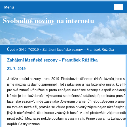
Menu
Svobodné noviny na internetu
Úvod
»
SN č. 7/2019
»
Zahájení lázeňské sezony ‒ František Růžička
Zahájení lázeňské sezony ‒ František Růžička
21. 7. 2019
Jistěže letošní sezony - roku 2019. Předchozím článkem (Naše lázně) jsme si o
jsme možná již dávno zapomněli. Totiž jaká jsou u nás lázeňská místa, kde h
pro své zdraví. Přibližme si proto zahájení lázeňské sezony alespoň v některýc
Někde je tato každoroční významná společenská událost připomínána prostě 
lázeňské sezony“, jinde zase jako „Otevírání pramenů“ nebo „Svěcení pramen
na tom ani nezáleží, protože se všude jedná o velký zájem nejen lázeňských pa
jiných návštěvníků, či dokonce vzácných hostů. A také především zájem mediá
prostředků. Možná že někde počítají i s vyššími cíli. Přímé vysílání z Luhačovic
dopřál Český rozhlas.