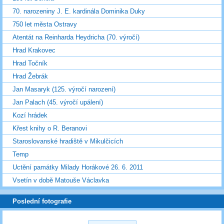
70. narozeniny J. E. kardinála Dominika Duky
750 let města Ostravy
Atentát na Reinharda Heydricha (70. výročí)
Hrad Krakovec
Hrad Točník
Hrad Žebrák
Jan Masaryk (125. výročí narození)
Jan Palach (45. výročí upálení)
Kozí hrádek
Křest knihy o R. Beranovi
Staroslovanské hradiště v Mikulčicích
Temp
Uctění památky Milady Horákové 26. 6. 2011
Vsetín v době Matouše Václavka
Poslední fotografie