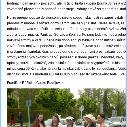
hodinách pak nejen k poslechu, ale i k tanci hrála skupina Burma Jones a o 2
závěrečné překvapení v podobě ohňostroje. Pořady provázel moderátor Jindř
Nelze opomenout, že do sluncem ozářené sobotní slavnosti se zapojily další in
především mnohé lázeňské domy. O tom, ale až v jiné stati. Nelze se divit, že 
nálada panovala ve městě i po celou neděli. Jakoby nikdo nechtěl vzít na zřete
zlobiví ledoví mužíci: Pankrác, Servác a Bonifác. Po ránu tedy nic moc a odnes
nakvetlé stromy a keře. V nedělním dopoledni pravidelná bohoslužba v místní
závěrečnou májovou pobožností, po předem dané trase pochod mažoretek (te
jiná skupina i kapela). Krásné odpoledne s blahodárnými procházkami pod s
stromy rozsáhlých okolních parků, posezení u dobré (někde i nedobré) kávy, 
oplatky, zmrzlina, okružní jízda místním Frantovláčkem s vyprávěním o histori
minut, cena 50 Kč) a také nějaká ta muzika. Jak krásné to nicnedělání… Vodo
dispozici skvělé a moderní AQUAFORUM v sousedství lázeňského hotelu Pawl
František Růžička, České Budějovice