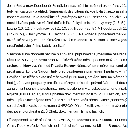
Je možné a pravděpodobné, že někdo z nás měl i tu možnost osobně se zúčast
tedy jen částečný přehled. Nejranější byli v Litomyšli, kde byla 8. sezona zaha
koncem dubna. Jako neuvěřitelně „stará“ pak byla 865. sezona v Teplicích (24.-
měsíci květnu pak i ve většině dalších lázeňských míst: Karlovy Vary (3.-5. 5.)
Lázně (10.-12. 5.), Luhačovice (11.-13. 5.), Třeboň (25. 5.). V Poděbradech 11
(17.-19. 5.), v Jáchymově 113. sezona (25. 5.). Na konec si ponecháváme 226
lázeňské sezony ve Františkových Lázních v sobotu 18. 5., kam se také zaje
prostřednictvím těchto řádek „podívat“.
Všechna sláva dopředu pečlivě plánována, připravována, mediálně ošetřena.
ránu (18. 5.) zorganizoval probuzení lázeňského města pochod mažoretek a
orchestru, který vycházel od Divadla Boženy Němcové přes město na „centralpl
prostranství končící Národní třídy před pavilonem s pramenem Františkovým. V
Povýšení sv. Kříže slavnostní mše svatá (9.30 hod.), otevření trhu na Národní t
hod.), zábavné programy pro děti na různých místech, průvod Národní třídou a
zahájení z tribuny na prostranství mezi pavilonem Františkova pramene a p
Příjezd „Karla Degla“, autora prvního dokumentárního filmu o Fr. Lázních, uvítá
města, představení jeho hostů, mezi nimiž nechyběli představitelé „partnerský
se ucházejí o zápis do seznamu UNESCO. Dále několik vystoupení mažorete
dechového orchestru ZUŠ Cheb, dokumentární filmy o lázních.
Při odpolední siestě písně skupiny ABBA, následovalo ROCKKandROLLLován
Crazy Dogs, v předvečerních hodinách cimbálová muzika Milana Broučka. Ve