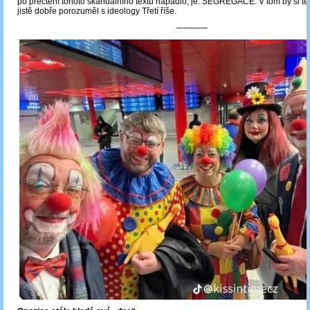
po přečtení tohoto skandálního textu napadlo, je: SEGREGACE. V tom by si ten
jistě dobře porozuměl s ideology Třetí říše.
─────