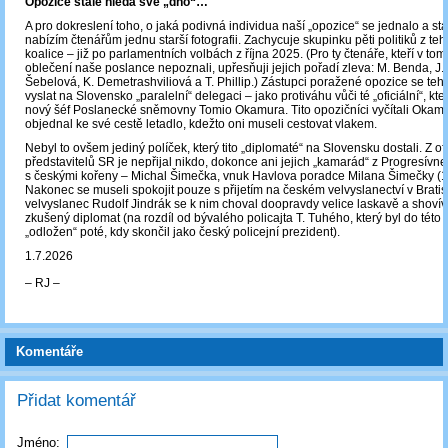
Opozice stále hledá své „dno“…
A pro dokreslení toho, o jaká podivná individua naší „opozice“ se jednalo a stá
nabízím čtenářům jednu starší fotografii. Zachycuje skupinku pěti politiků z teh
koalice ‒ již po parlamentních volbách z října 2025. (Pro ty čtenáře, kteří v to
oblečení naše poslance nepoznali, upřesňuji jejich pořadí zleva: M. Benda, J.
Šebelová, K. Demetrashviliová a T. Phillip.) Zástupci poražené opozice se teh
vyslat na Slovensko „paralelní“ delegaci – jako protiváhu vůči té „oficiální“, kt
nový šéf Poslanecké sněmovny Tomio Okamura. Tito opozičníci vyčítali Okamur
objednal ke své cestě letadlo, kdežto oni museli cestovat vlakem.
Nebyl to ovšem jediný políček, který tito „diplomaté“ na Slovensku dostali. Z of
představitelů SR je nepřijal nikdo, dokonce ani jejich „kamarád“ z Progresív
s českými kořeny – Michal Šimečka, vnuk Havlova poradce Milana Šimečky (
Nakonec se museli spokojit pouze s přijetím na českém velvyslanectví v Brati
velvyslanec Rudolf Jindrák se k nim choval doopravdy velice laskavě a shovív
zkušený diplomat (na rozdíl od bývalého policajta T. Tuhého, který byl do této 
„odložen“ poté, kdy skončil jako český policejní prezident).
1.7.2026
‒ RJ ‒
Komentáře
Přidat komentář
Jméno: