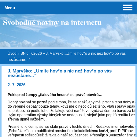
Menu
Svobodné noviny na internetu
Úvod
»
SN č. 7/2026
»
J. Maryško: „Umíte hov*o a nic než hov*o po vás
nezůstane…“
J. Maryško: „Umíte hov*o a nic než hov*o po vás
nezůstane…“
2. 7. 2026
Poklop od žumpy „fialového hnusu“ se právě otevírá…
Dobrý novinář se pozná podle toho, že se snaží, aby měl prst na tepu doby a 
do veřejné debaty pouze tehdy, když jde o něco důležitého. Platí i pravý opak
se pak pozná podle toho, že lakuje věci narůžovo, vydává černou barvu za bí
svým oponentům výroky, kterých se nedopustili, stejně jako popírá realitu i ve ch
zřejmá úplně každému.
Přesně to, o čem píšu, se stalo právě v těchto dnech. Redakce internetového 
„Echo24.cz“ dala publikační prostor římskokatolickému knězi, prof. P. Piťhovi,
veřejnosti sdělit důležitá fakta o naší současnosti. Přesněji: o „velezrádném“ 