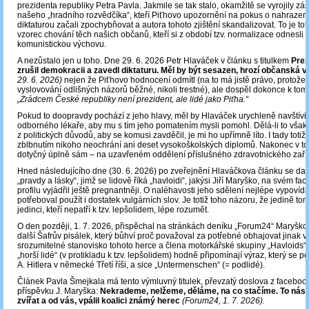
prezidenta republiky Petra Pavla. Jakmile se tak stalo, okamžitě se vyrojily zá
našeho „hradního rozvědčíka“, kteří Piťhovo upozornění na pokus o nahrazen
diktaturou začali zpochybňovat a autora tohoto zjištění skandalizovat. To je toti
vzorec chování těch našich občanů, kteří si z období tzv. normalizace odnesli t
komunistickou výchovu.
A nezůstalo jen u toho. Dne 29. 6. 2026 Petr Hlaváček v článku s titulkem
Prez
zrušil demokracii a zavedl diktaturu. Měl by být sesazen, hrozí občanská v
29. 6. 2026)
nejen že Piťhovo hodnocení odmítl (na to má jistě právo, protože 
vyslovování odlišných názorů běžné, nikoli trestné), ale dospěl dokonce k tom
„Zrádcem České republiky není prezident, ale lidé jako Piťha.“
Pokud to doopravdy pochází z jeho hlavy, měl by Hlaváček urychleně navštívit
odborného lékaře, aby mu s tím jeho pomatením mysli pomohl. Dělá-li to však
z politických důvodů, aby se komusi zavděčil, je mi ho upřímně líto. I tady totiž 
zblbnutím nikoho neochrání ani deset vysokoškolských diplomů. Nakonec v t
dotyčný úplně sám – na uzavřeném oddělení příslušného zdravotnického zaří
Hned následujícího dne (30. 6. 2026) po zveřejnění Hlaváčkova článku se dal
„pravdy a lásky“, jimž se lidově říká „havloidi“, jakýsi Jiří Maryško, na svém 
profilu vyjádřil ještě pregnantněji. O naléhavosti jeho sdělení nejlépe vypovídá
potřeboval použít i dostatek vulgárních slov. Je totiž toho názoru, že jedině to
jedinci, kteří nepatří k tzv. lepšolidem, lépe rozumět.
O den později, 1. 7. 2026, přispěchal na stránkách deníku „Forum24“ Maryšk
další Šafrův pisálek, který bůhví proč považoval za potřebné obhajovat jinak v
srozumitelné stanovisko tohoto herce a člena motorkářské skupiny „Havloids“
„horší lidé“ (v protikladu k tzv. lepšolidem) hodně připomínají výraz, který se p
A. Hitlera v německé Třetí říši, a sice „Untermenschen“ (= podlidé).
Článek Pavla Šmejkala má tento výmluvný titulek, převzatý doslova z facebo
příspěvku J. Maryška:
Nekrademe, nelžeme, děláme, na co stačíme. To nás o
zvířat a od vás, vpálil koalici známý herec
(Forum24, 1. 7. 2026).