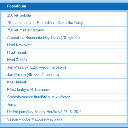
Fotoalbum
150 let Sokola
70. narozeniny J. E. kardinála Dominika Duky
750 let města Ostravy
Atentát na Reinharda Heydricha (70. výročí)
Hrad Krakovec
Hrad Točník
Hrad Žebrák
Jan Masaryk (125. výročí narození)
Jan Palach (45. výročí upálení)
Kozí hrádek
Křest knihy o R. Beranovi
Staroslovanské hradiště v Mikulčicích
Temp
Uctění památky Milady Horákové 26. 6. 2011
Vsetín v době Matouše Václavka