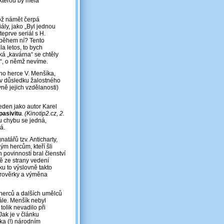
 kterou by měla
hož námět čerpá
ly, jako „Byl jednou
teprve seriál s H.
 během ní? Tento
la letos, to bych
á „kavárna“ se chtěly
h“, o němž nevíme.
ího herce V. Menšíka,
v důsledku žalostného
ně jejich vzdělanosti)
eden jako autor Karel
pasivitu
.
(Kinotip2.cz, 2.
u chybu se jedná,
á.
atářů tzv. Anticharty,
ným hercům, kteří šli
 povinností bral členství
ě ze strany vedení
ku to výslovně takto
 prověrky a výměna
 herců a dalších umělců
ále. Menšík nebyl
olik nevadilo při
Jak je v článku
ka (!) národním