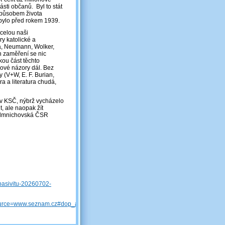
sti občanů. Byl to stát
způsobem života
 bylo před rokem 1939.
 celou naši
ry katolické a
čura, Neumann, Wolker,
h zaměření se nic
kou část těchto
icové názory dál. Bez
y (V+W, E. F. Burian,
 a literatura chudá,
 v KSČ, nýbrž vycházelo
t, ale naopak žít
edmnichovská ČSR
-pasivitu-20260702-
rce=www.seznam.cz#dop_ab_variant=0&dop_source_zone_name=hpfeed.sznhp