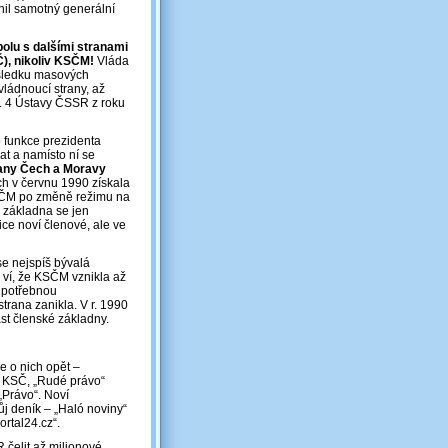
il samotný generální
olu s dalšími stranami
), nikoliv KSČM!
Vláda
důsledku masových
vládnoucí strany, až
. 4 Ústavy ČSSR z roku
 funkce prezidenta
at a namísto ní se
rany Čech a Moravy
h v červnu 1990 získala
 KSČM po změně režimu na
ká základna se jen
ice noví členové, ale ve
se nejspíš bývalá
 ví, že KSČM vznikla až
t potřebnou
trana zanikla. V r. 1990
st členské základny.
se o nich opět –
ík KSČ, „Rudé právo“
„Právo“. Noví
ůj deník – „Haló noviny“
ortal24.cz“.
čelit až milionové