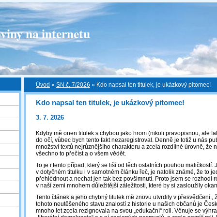
viny na internetu
Úvod
»
SN č. 7/2026
»
Kdo napsal ten titulek, je ukázkový pitomec!
Kdo napsal ten titulek, je ukázkový pitomec!
3. 7. 2026
Kdyby mě onen titulek s chybou jako hrom (nikoli pravopisnou, ale fa
do očí, vůbec bych tento fakt nezaregistroval. Denně je totiž u nás pu
množství textů nejrůznějšího charakteru a zcela rozdílné úrovně, že n
všechno to přečíst a o všem vědět.
To je i tento případ, který se liší od těch ostatních pouhou maličkostí
v dotyčném titulku i v samotném článku řeč, je natolik známé, že to 
přehlédnout a nechat jen tak bez povšimnutí. Proto jsem se rozhodl r
v naší zemi mnohem důležitější záležitosti, které by si zasloužily okam
Tento článek a jeho chybný titulek mě znovu utvrdily v přesvědčení.,
tohoto neutěšeného stavu znalostí z historie u našich občanů je Česká 
mnoho let zcela rezignovala na svou „edukační“ roli. Věnuje se vý