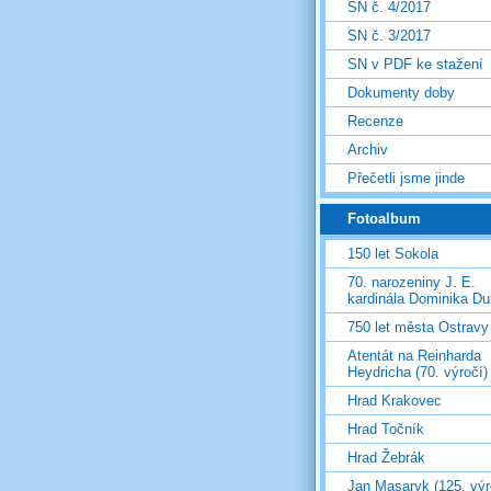
SN č. 4/2017
SN č. 3/2017
SN v PDF ke stažení
Dokumenty doby
Recenze
Archiv
Přečetli jsme jinde
Fotoalbum
150 let Sokola
70. narozeniny J. E.
kardinála Dominika D
750 let města Ostravy
Atentát na Reinharda
Heydricha (70. výročí)
Hrad Krakovec
Hrad Točník
Hrad Žebrák
Jan Masaryk (125. výr