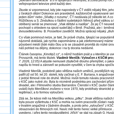
„liberální demokracie“ a s ní spojených nesmyslů, a zcela pomíjí roli,
veřejnoprávní televize plnit každý den.
Zkuste si vzpomenout, kdy jste naposledy v ČT viděli nějaký film, je
z českých dějin! Dokonce ani pravidelně, každoročně opakované seriá
jeden dům“ nebo „Sňatky z rozumu“, ČT nedávala již několik let. A co 
Růžičkovu a S. Zindulkou o řádění sudetských Němců před válkou a
oblíbený seriál se jmenoval: „Vlak dětství a naděje“. Že jej ČT neuved
pochopil s ohledem na sjezd sudeťáků v Brně. Pražská, ale i brněnsk
dvousetkilovému B. Posseltovi zavděčit. Možná splácejí nějaký „dlu
Co však pominout nelze, je fakt, že právě chyba, týkající se populárn
názorně dokládá, jak rychle zapomínáme a jak zdeformovaný máme 
působení médií (lidé málo čtou a to se zásadně promítá do nízké úrov
náš pohled na dějiny, dokonce i na ty docela nedávné.
Článek časopisu „Kinotip2.cz“, o němž hodlám psát a u kterého je uv
Provazník, má tento titulek:
Vladimír Menšík: Vyloučen z KSČM pro 
7. 2026, 12:05)
A abyste nemuseli zbytečně dlouho přemýšlet, o jako
napíšu to hned a zároveň se pokusím vysvětlit, v čem ta chyba spočív
Vladimír Menšík, podobně jako většina našich umělců, pozdějších sign
patřil již od 50. let 20. století, kdy začínal u E. F. Buriana, k angažova
z jedné filmové role do druhé. Možná i kvůli tomuto návalu pracovních
v KSČ jako nutné zlo. Byla to nicméně podmínka pro zachování přízn
divadel, ale i Filmového studia Barrandov. Členství v KSČ (autor člán
uvádí) bylo Menšíkovi zrušeno v roce 1970, kdy probíhaly stranické
legitimací, a to formou vyloučení.
Zdá se, že kdosi měl na Menšíka velkou „pifku“: Jinak většina našich
byla pouze vyškrtnuta z KSČ a mohla na svém pracovišti zůstat i nad
v trvalém angažmá v žádném divadle, a proto jeho „vyloučení“ z KSČ t
obsazování do filmových rolí. Navíc měl tento herec velké přímluvce. 
uvedeno, i přes tento neodpustitelný „hřích“ se stal na zásah G. Husá