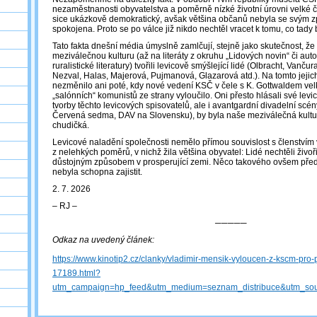
nezaměstnanosti obyvatelstva a poměrně nízké životní úrovni velké čá
sice ukázkově demokratický, avšak většina občanů nebyla se svým 
spokojena. Proto se po válce již nikdo nechtěl vracet k tomu, co tady
Tato fakta dnešní média úmyslně zamlčují, stejně jako skutečnost, že
meziválečnou kulturu (až na literáty z okruhu „Lidových novin“ či auto
ruralistické literatury) tvořili levicově smýšlející lidé (Olbracht, Van
Nezval, Halas, Majerová, Pujmanová, Glazarová atd.). Na tomto jejic
nezměnilo ani poté, kdy nové vedení KSČ v čele s K. Gottwaldem vel
„salónních“ komunistů ze strany vyloučilo. Oni přesto hlásali své lev
tvorby těchto levicových spisovatelů, ale i avantgardní divadelní scén
Červená sedma, DAV na Slovensku), by byla naše meziválečná kultura
chudičká.
Levicové naladění společnosti nemělo přímou souvislost s členstvím
z nelehkých poměrů, v nichž žila většina obyvatel: Lidé nechtěli živoři
důstojným způsobem v prosperující zemi. Něco takového ovšem př
nebyla schopna zajistit.
2. 7. 2026
‒ RJ ‒
─────
Odkaz na uvedený článek:
https://www.kinotip2.cz/clanky/vladimir-mensik-vyloucen-z-kscm-pro
17189.html?
utm_campaign=hp_feed&utm_medium=seznam_distribuce&utm_sou