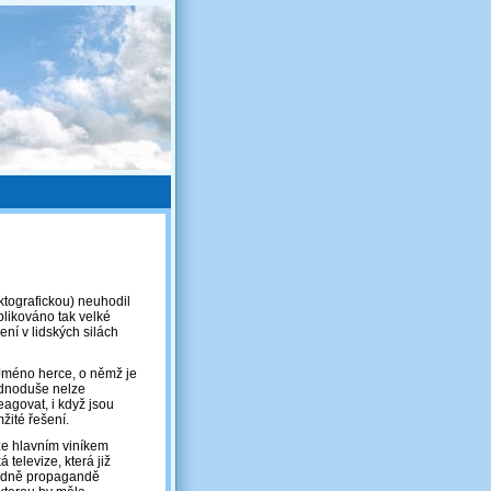
ktografickou) neuhodil
blikováno tak velké
ení v lidských silách
: Jméno herce, o němž je
jednoduše nelze
eagovat, i když jsou
žité řešení.
 že hlavním viníkem
televize, která již
hradně propagandě