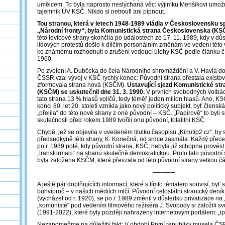
umělcem. To byla naprosto neslýchaná věc: výjimku Menšíkovi umožn
tajemník ÚV KSČ. Nikdo si netroufl ani pípnout.
Tou stranou, která v letech 1948-1989 vládla v Československu sp
„Národní fronty“, byla Komunistická strana Československa (KSČ
této levicové strany skončila po událostech ze 17. 11. 1989, kdy v 
lidových protestů došlo k dílčím personálním změnám ve vedení této 
ke známému rozhodnutí o zrušení vedoucí úlohy KSČ podle článku č
1960.
Po zvolení A. Dubčeka do čela Národního shromáždění a V. Havla do
ČSSR vzal vývoj v KSČ rychlý konec: Původní strana přestala existov
zformovala strana nová (KSČM).
Ustavující sjezd Komunistické st
(KSČM) se uskutečnil dne 31. 3. 1990.
V prvních svobodných volbác
tato strana 13 % hlasů voličů, tedy téměř jeden milion hlasů. Ano,
konci 80. let 20. století vznikla jako nový politický subjekt, byť člens
„přelila“ do této nové strany z oné původní – KSČ. „Papírově“ to byli s
skutečnosti před rokem 1989 tvořili onu původní, totalitní KSČ.
Chybě, jež se objevila v uvedeném titulku časopisu „Kinotip2.cz“, by 
předsedkyně této strany, K. Konečná, od srdce zasmála. Každý přece
po r. 1989 poté, kdy původní strana, KSČ, nebyla již schopna provés
„transformaci“ na stranu skutečně demokratickou. Proto tato původní s
byla založena KSČM, která převzala od této původní strany velkou čá
─────
A ještě pár doplňujících informací, které s tímto tématem souvisí, byť 
bůhvíproč – v našich médiích mlčí. Původní celostátní stranický den
(vycházel od r. 1920), se po r. 1989 změnil v důsledku privatizace na 
„komunisté“ pod vedením filmového režiséra J. Svobody si založili sv
(1991-2022), které byly později nahrazeny internetovým portálem: „ip
Nezapomeňme na důležitý fakt: V období První republiky musela ČSR 