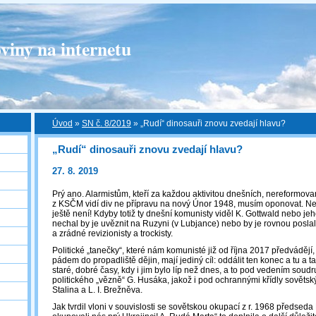
viny na internetu
Úvod
»
SN č. 8/2019
»
„Rudí“ dinosauři znovu zvedají hlavu?
„Rudí“ dinosauři znovu zvedají hlavu?
27. 8. 2019
Prý ano. Alarmistům, kteří za každou aktivitou dnešních, nereformova
z KSČM vidí div ne přípravu na nový Únor 1948, musím oponovat. Nep
ještě není! Kdyby totiž ty dnešní komunisty viděl K. Gottwald nebo jeho 
nechal by je uvěznit na Ruzyni (v Lubjance) nebo by je rovnou poslal
a zrádné revizionisty a trockisty.
Politické „tanečky“, které nám komunisté již od října 2017 předvádějí,
pádem do propadliště dějin, mají jediný cíl: oddálit ten konec a tu a
staré, dobré časy, kdy i jim bylo líp než dnes, a to pod vedením soud
politického „vězně“ G. Husáka, jakož i pod ochrannými křídly sovětsk
Stalina a L. I. Brežněva.
Jak tvrdil vloni v souvislosti se sovětskou okupací z r. 1968 předseda