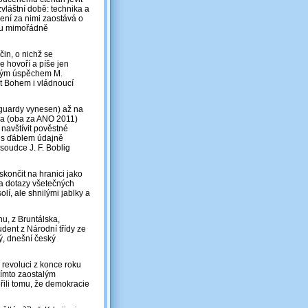
vláštní době: technika a
ení za nimi zaostává o
ěru mimořádně
in, o nichž se
e hovoří a píše jen
vským úspěchem M.
t Bohem i vládnoucí
yguardy vynesen) až na
ka (oba za ANO 2011)
navštívit pověstné
e s ďáblem údajně
 soudce J. F. Boblig
skončit na hranici jako
a dotazy všetečných
lí, ale shnilými jablky a
nu, z Bruntálska,
udent z Národní třídy ze
hý, dnešní český
é revoluci z konce roku
tímto zaostalým
ěřili tomu, že demokracie