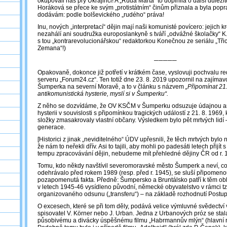
okupovali nás prý Ukrajinci! A „Rudá Marta“ to doplnila o další důležit
Horáková se přece ke svým „protistátním“ činům přiznala a byla pop
dodávám: podle bolševického „rudého“ práva!
Inu, nových „interpretací“ dějin mají naši komunisté povícero: jejich kr
nezahálí ani soudružka europoslankyně s tváří „odvážné školačky“ K. 
s tou „kontrarevolucionářskou“ redaktorkou Konečnou ze seriálu „Tři
Zemana“!)
─────
Opakovaně, dokonce již potřetí v krátkém čase, vyslovuji pochvalu re
serveru „Forum24.cz“. Ten totiž dne 23. 8. 2019 upozornil na zajíma
Šumperka na severní Moravě, a to v článku s názvem
„Připomínat 21.
antikomunistická hysterie, myslí si v Šumperku“.
Z něho se dozvídáme, že OV KSČM v Šumperku odsuzuje údajnou an
hysterii v souvislosti s připomínkou tragických událostí z 21. 8. 1969
složky zmasakrovaly vlastní občany. Výsledkem bylo pět mrtvých lidí 
generace.
[Historici z jinak „neviditelného“ ÚDV upřesnili, že těch mrtvých byl
že nám to neřekli dřív. Asi to tajili, aby mohli po padesáti letech přijí
tempu zpracovávání dějin, nebudeme mít přehledné dějiny ČR od r. 19
Tomu, kdo někdy navštívil severomoravské město Šumperk a neví, co
odehrávalo před rokem 1989 (resp. před r. 1945), se sluší připomeno
pozapomenutá fakta. Předně: Šumpersko a Bruntálsko patří k těm ob
v letech 1945-46 vysídleno původní, německé obyvatelstvo v rámci tz
organizovaného odsunu („transferu“) – na základě rozhodnutí Postu
O excesech, které se při tom děly, podává velice výmluvné svědectví
spisovatel V. Körner nebo J. Urban. Jedna z Urbanových próz se stal
působivému a divácky úspěšnému filmu „Habrmannův mlýn“ (hlavní rol