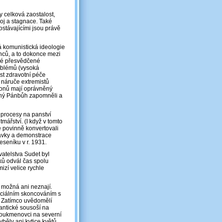
y celková zaostalost,
oj a stagnace. Také
ostávajícími jsou právě
 komunistická ideologie
nců, a to dokonce mezi
aké přesvědčené
oblémů (vysoká
st zdravotní péče
o náruče extremistů
ionů mají oprávněný
otný Pánbůh zapomněli a
 procesy na panství
mářství. (I když v tomto
e povinně konvertovali
stávky a demonstrace
eseníku v r. 1931.
atelstva Sudet byl
ků odvál čas spolu
izí velice rychle
) možná ani neznají.
ficiálním skoncováním s
. Zatímco uvědomělí
antické sousoší na
 soukmenovci na severní
běly ani kytice květů