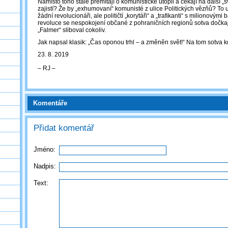
Namísto toho stále přemítají o komunistické utopii a čekají na další „sv
zajistí? Že by „exhumovaní“ komunisté z ulice Politických vězňů? To
žádní revolucionáři, ale političtí „korytáři“ a „trafikanti“ s milionovým
revoluce se nespokojení občané z pohraničních regionů sotva dočkají
„Falmer“ sliboval cokoliv.
Jak napsal klasik: „Čas oponou trhl – a změněn svět!“ Na tom sotva 
23. 8. 2019
‒ RJ ‒
Komentáře
Přidat komentář
Jméno:
Nadpis:
Text: