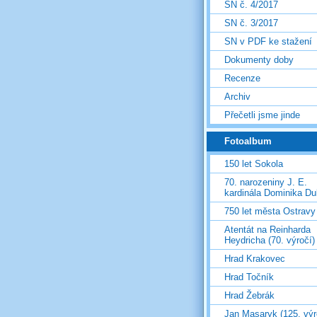
SN č. 4/2017
SN č. 3/2017
SN v PDF ke stažení
Dokumenty doby
Recenze
Archiv
Přečetli jsme jinde
Fotoalbum
150 let Sokola
70. narozeniny J. E.
kardinála Dominika D
750 let města Ostravy
Atentát na Reinharda
Heydricha (70. výročí)
Hrad Krakovec
Hrad Točník
Hrad Žebrák
Jan Masaryk (125. výr