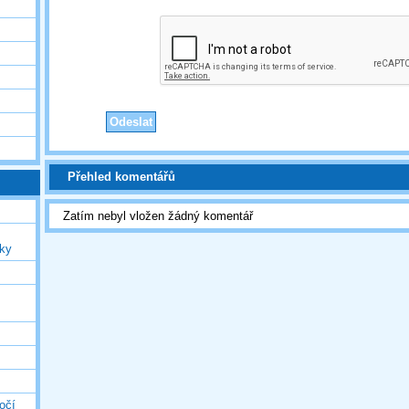
Přehled komentářů
Zatím nebyl vložen žádný komentář
uky
očí