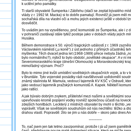
k uctění jeho památky.
Ti starší obyvatelé Šumperka i Zábřehu (stačí se zeptat bývalého mís
vlády z r. 1992 M. Macka) si to dobře pamatují. Rovněž já jsem měl m
sochařská díla na vlastní oči a mohu jejich existenci ještě v období t
dosvědčit.
To uvádím jen na vysvětlenou, proč komunisté ze Šumperka, ale i z d
v pohraničí zastávají stále tytéž postoje jako v dobách vlády jejich 
Husáka.
Během demonstrace k 50. výročí tragických událostí z r. 1969 zazněl
Václavském náměstí („u koně“) z úst jednoho z přímých účastníků tehd
myšlenka: Těch dvacet jedna let (1968-1989) přece nebyla žádná „n
bylo normálního?), nýbrž to bylo období „sovětské okupace“. A v ní 
Severomoravského kraje (dnešní Olomoucký a Moravskoslezský kra
mimořádný význam. Proč?
Bylo to mimo jiné kvůli umístění sovětských okupačních vojsk, a to v
v Bruntále. Tyto vojenské posádky rádi navštěvovali uvědomělí soudru
známý stalinista M. Mamula, vedoucí tajemník KV KSČ v Ostravě, kte
jako vedoucí tajemník pražských komunistů A. Kapek. Někteří komunist
jako ratlíci.
A jak bývalo dobrým zvykem, přátelství mezi našimi a sovětskými sou
upevňovalo kromě popíjení vodky rovněž společnou účastí na lovec
zdejších honitbách. Leckterý z místních obyvatel by mohl o těchto „ve
vyprávět. Však se sovětským soudruhům od nás nechtělo: těžko a dlou
drahou vlastí. Popravdě: žilo se jim u nás dobře – skoro jako dnes An
─────
To, nač jsem jen tak letmo zavzpomínal, protože i já už jsem pamět
časů, představuje pouze malé dokreslení situace, která se může nep