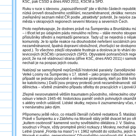
KSČ, pak ČSSD a dnes ANO 2011, KSČM a SPD.
Ruku v ruce s ideovou „zapouzdřeností“ jde v těchto částech republik
nízká úroveň dosaženého vzdělání, nezaměstnanost, zkrátka: nerozv
zveřejněný seznam měst ČR podle „atraktivity“ potvrdil, že nejvíce za
města v okrajových regionech severní Moravy a severních Čech.
Proto nepřekvapuje, že dodnes právě na Šumpersku a Bruntálsku má
– i třicet let po údajném pádu minulého režimu – stále mnoho stoupe
příslušníky střední a nejmladší generace. Tady už se nejedná o něj
komunisty. Je to spíše reakce na dlouhodobé neřešení sociálních pr
nezaměstnanost, špatná dopravní obslužnost, zhoršující se dostupno
apod.). To všechno zdejší obyvatele frustruje a doslova je to vhání d
levicových (KSČM) i pravicových (SPD). Obyvatelé pohraničních reg
pocit, že na ně vládnoucí strana (dříve KSČ, dnes ANO 2011) i sam
nechali je na pospas jejich osudu.
Nabízejí se samozřejmě nejrůznější historické paralely: čarodějnické
Velké Losiny na Šumpersku v 17. století ‒ jako projev náboženského t
případě se jednalo původně o německé protestanty, kteří po Bílé hoř
ke katolicismu.) Další jsou projevy protestů proti nezaměstnanosti: 
dělnictva ‒ včetně známého případu střelby do pracujících v Lipové/J
Zřejmě nesrovnatelně větším traumatem původního, německého obyv
odsun v letech 1945-46: historickou paměť oněch pohnutých okamži
s aktéry oněch událostí. Lidské skutky, nejsou-li zaznamenány včas, m
v nenávratnu jako dým.
Připomenu ještě něco, co mladší čtenáři (včetně redaktora Š. Maláta
Právě v Šumperku a v Zábřehu na Moravě stály ještě dvacet let po o
„kultem osobnosti“ kamenné sochy sovětského diktátora J. V. Stalina
soudruzi v Praze, vždy promptně plnící rozkazy z Moskvy, nechali gig
Letné (zvané „Fronta na maso“) v r. 1962 vyhodit do vzduchu, jejich
Moravě si svého „generalissima“ Džugašviliho oprašovali dál. A nechy