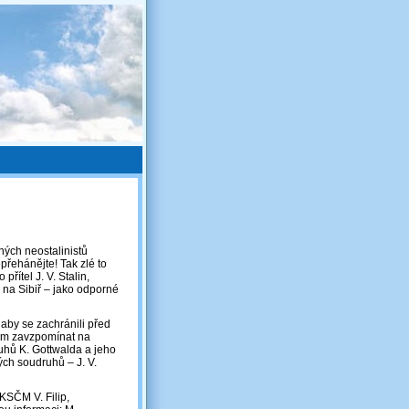
ných neostalinistů
řehánějte! Tak zlé to
přítel J. V. Stalin,
 na Sibiř – jako odporné
 aby se zachránili před
 tam zavzpomínat na
ruhů K. Gottwalda a jeho
ých soudruhů – J. V.
 KSČM V. Filip,