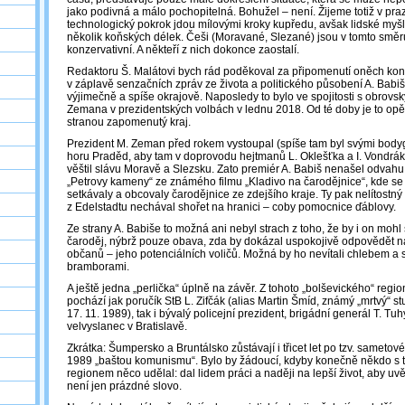
jako podivná a málo pochopitelná. Bohužel – není. Žijeme totiž v praz
technologický pokrok jdou mílovými kroky kupředu, avšak lidské myšl
několik koňských délek. Češi (Moravané, Slezané) jsou v tomto sm
konzervativní. A někteří z nich dokonce zaostalí.
Redaktoru Š. Malátovi bych rád poděkoval za připomenutí oněch konč
v záplavě senzačních zpráv ze života a politického působení A. Babiš
výjimečně a spíše okrajově. Naposledy to bylo ve spojitosti s obro
Zemana v prezidentských volbách v lednu 2018. Od té doby je to opě
stranou zapomenutý kraj.
Prezident M. Zeman před rokem vystoupal (spíše tam byl svými bod
horu Praděd, aby tam v doprovodu hejtmanů L. Oklešťka a I. Vondrá
věštil slávu Moravě a Slezsku. Zato premiér A. Babiš nenašel odvahu 
„Petrovy kameny“ ze známého filmu „Kladivo na čarodějnice“, kde s
setkávaly a obcovaly čarodějnice ze zdejšího kraje. Ty pak nelítostný
z Edelstadtu nechával shořet na hranici – coby pomocnice ďáblovy.
Ze strany A. Babiše to možná ani nebyl strach z toho, že by i on mohl 
čaroděj, nýbrž pouze obava, zda by dokázal uspokojivě odpovědět n
občanů – jeho potenciálních voličů. Možná by ho nevítali chlebem a so
bramborami.
A ještě jedna „perlička“ úplně na závěr. Z tohoto „bolševického“ regio
pochází jak poručík StB L. Zifčák (alias Martin Šmíd, známý „mrtvý“ st
17. 11. 1989), tak i bývalý policejní prezident, brigádní generál T. Tu
velvyslanec v Bratislavě.
Zkrátka: Šumpersko a Bruntálsko zůstávají i třicet let po tzv. sametov
1989 „baštou komunismu“. Bylo by žádoucí, kdyby konečně někdo s 
regionem něco udělal: dal lidem práci a naději na lepší život, aby uv
není jen prázdné slovo.