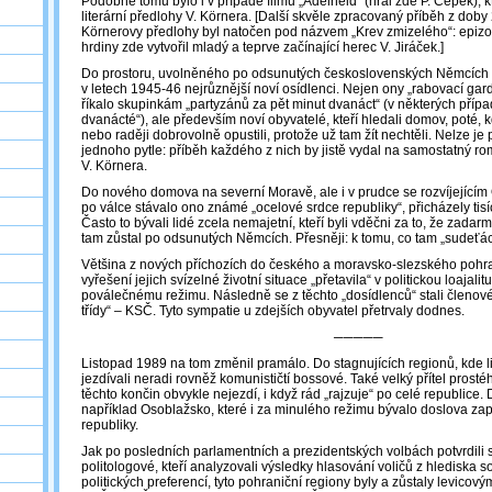
Podobně tomu bylo i v případě filmu „Adelheid“ (hrál zde P. Čepek), k
literární předlohy V. Körnera. [Další skvěle zpracovaný příběh z doby
Körnerovy předlohy byl natočen pod názvem „Krev zmizelého“: epizod
hrdiny zde vytvořil mladý a teprve začínající herec V. Jiráček.]
Do prostoru, uvolněného po odsunutých československých Němcích z t
v letech 1945-46 nejrůznější noví osídlenci. Nejen ony „rabovací gard
říkalo skupinkám „partyzánů za pět minut dvanáct“ (v některých přípa
dvanácté“), ale především noví obyvatelé, kteří hledali domov, poté, kd
nebo raději dobrovolně opustili, protože už tam žít nechtěli. Nelze je
jednoho pytle: příběh každého z nich by jistě vydal na samostatný 
V. Körnera.
Do nového domova na severní Moravě, ale i v prudce se rozvíjejícím
po válce stávalo ono známé „ocelové srdce republiky“, přicházely tisíce
Často to bývali lidé zcela nemajetní, kteří byli vděčni za to, že zadarm
tam zůstal po odsunutých Němcích. Přesněji: k tomu, co tam „sudeťác
Většina z nových příchozích do českého a moravsko-slezského pohra
vyřešení jejich svízelné životní situace „přetavila“ v politickou loajali
poválečnému režimu. Následně se z těchto „dosídlenců“ stali členové
třídy“ – KSČ. Tyto sympatie u zdejších obyvatel přetrvaly dodnes.
─────
Listopad 1989 na tom změnil pramálo. Do stagnujících regionů, kde l
jezdívali neradi rovněž komunističtí bossové. Také velký přítel prosté
těchto končin obvykle nejezdí, i když rád „rajzuje“ po celé republice
například Osoblažsko, které i za minulého režimu bývalo doslova 
republiky.
Jak po posledních parlamentních a prezidentských volbách potvrdili 
politologové, kteří analyzovali výsledky hlasování voličů z hlediska s
politických preferencí, tyto pohraniční regiony byly a zůstaly levicový