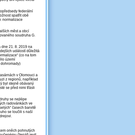
topředsedy federální
ožnost spatřit obě
zv. normalizace
alších měst a obcí
milovaného soudruha G.
a dne 21. 8. 2019 na
ejších událostí důležitá
ormalizace“ (co na tom
mělo území
j dohromady)
 kasárnách v Olomouci a
zi z regionů, například
rý byl stejně obávaný
é se před nimi třásli
druhy se nejlépe
kých radovánkách ve
selých“ časech barvitě
ho se loučili s naší
drejovi.
níkem oněch pohnutých
oučenému čtenáři jevit