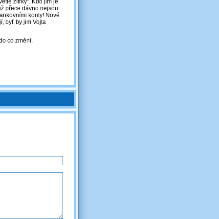
ětlé zítřky“. Kdo jim je
 už přece dávno nejsou
i bankovními konty! Nové
, byť by jim Vojta
kdo co změní.