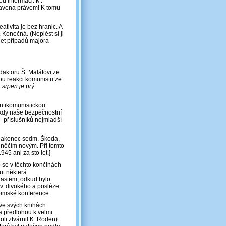
ou informaci: M.
ravena právem! K tomu
eativita je bez hranic. A
Konečná. (Neplést si ji
cet případů majora
daktoru Š. Malátovi ze
vou reakci komunistů ze
 srpen je prý
tikomunistickou
, kdy naše bezpečnostní
‒ příslušníků nejmladší
o nakonec sedm. Škoda,
t s něčím novým. Při tomto
45 ani za sto let.]
 se v těchto končinách
ut některá
lastem, odkud bylo
v. divokého a posléze
pimské konference.
 ve svých knihách
a předlohou k velmi
i ztvárnil K. Roden).