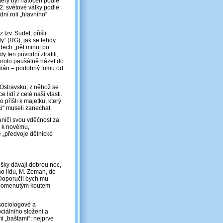
terý byl natočen podle
 2. světové války podle
ní roli „hlavního“
zv. Sudet, přišli
y“ (RG), jak se tehdy
dech „pět minut po
y ten původní ztratili,
 proto paušálně házet do
román – podobný tomu od
 Ostravsku, z něhož se
 lidí z celé naší vlasti.
o přišli k majetku, který
i“ museli zanechat.
ničí svou vděčnost za
tu k novému,
 „předvoje dělnické
išky dávají dobrou noc,
ho lidu, M. Zeman, do
. Doporučil bych mu
zapomenutým koutem
sociologové a
ociálního složení a
mi „baštami“: nejprve