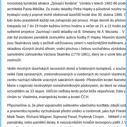
novodobá turistická atrakce „Zpívající fontána“. Vznikla v letech 1982-86 podl
architekta Pavla Mikšíka. Za zvuku skladby Petra Hapky a působivé souhry sv
tryskající vody ji poprvé mohli obdivovat lázeňští hosté dne 30. dubna 1986. O
tuto dobu pravidelně každý rok zahajován její provoz. Hraje denně do přelomu
listopadu od 7 do 19 hodin každou lichou hodinu a večer ve 21 a 22 hodin pa
světelné projekce. Zaznívají i další skladby od B. Smetany, W. A. Mozarta… 
zde byl postaven památník zesnulého autora hudby P. Hapky. Hlavním lázeň
jsou Skalníkovy sady s pečlivě udržovanou zelení s nejrůznějšími květinami, 
skladbou různých druhů dřevin, vodní plochou i četnou sochařskou výzdobou
samotného zahradníka Václava Skalníka (1776-1861), který se o vznik této pří
zasloužil.
Vedle mnohých lázeňských secesních domů a hotelových komplexů, v současn
velké části opravených, zrekonstruovaných a uvedených do nových vlastnickýc
centru nachází několik vzácných sakrálních staveb. Především kostel Nanebe
Marie s naprosto neobvyklým osmiúhelníkovým půdorysem, do které se vstu
schodištěm se 33 stupni. Věřícím netřeba tento počet blíže objasňovat. Dále 
chrám sv. Vladimíra, evangelický kostel a kostel ČCH.
Připomeňme si, že před vypuknutím světového válečného konfliktu zdejší ozd
a pramenitou kyselku vychutnávali přední umělci a osobnosti, jako byli Friedri
Mark Twain, Richard Wágner, Sigmund Freud, Fryderyk Chopin… Někteří z nic
památníky, nebo pamětní desky. K nejvzácnějším hostům bezesporu patřil J. W