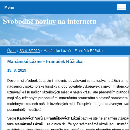
Menu
Svobodné noviny na internetu
Úvod
»
SN č. 8/2019
»
Mariánské Lázně ‒ František Růžička
Mariánské Lázně ‒ František Růžička
19. 8. 2019
Dovolím si předpokládat, že i milovníci povalování se na teplých plážích u moř
nadšenci vysokohorské turistiky či obdivovatelé vykopávek a jiných historický
uznávají krásu našich lázeňských měst. A nejen krásu, ale především blahodárn
mají díky léčebným procedurám, minerálním pramenům a ostatně samotnému
malebných koutech našich lázeňských míst. Prospívá to nejen unaveným svalů
posmutnělým dušičkám.
Vedle
Karlových Varů
a
Františkových Lázní
patří ke stejně známým v zápa
také
Mariánské Lázně
. Lze o nich říci, že tyto světoznámé lázně jsou skuteč