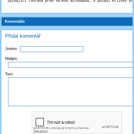
Zpívající fontána před Velkou kolonádou, v pozadí Křížový pr
Komentáře
Přidat komentář
Jméno:
Nadpis:
Text: