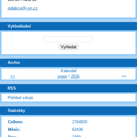
redakce@i-sn.cz
Vyhledávání
Archiv
Kalendář
<<
srpen
/
2026
>>
RSS
Přehled zdrojů
Statistiky
Celkem:
2764820
Měsíc:
62436