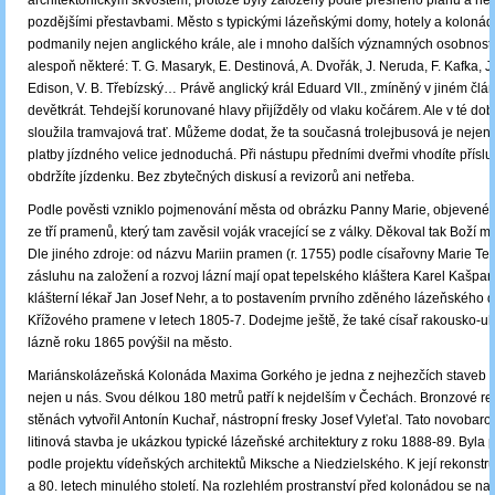
architektonickým skvostem, protože byly založeny podle přesného plánu a ne
pozdějšími přestavbami. Město s typickými lázeňskými domy, hotely a kolonád
podmanily nejen anglického krále, ale i mnoho dalších významných osobnos
alespoň některé: T. G. Masaryk, E. Destinová, A. Dvořák, J. Neruda, F. Kafka, J. S
Edison, V. B. Třebízský… Právě anglický král Eduard VII., zmíněný v jiném člán
devětkrát. Tehdejší korunované hlavy přijížděly od vlaku kočárem. Ale v té dob
sloužila tramvajová trať. Můžeme dodat, že ta současná trolejbusová je nejen č
platby jízdného velice jednoduchá. Při nástupu předními dveřmi vhodíte přísl
obdržíte jízdenku. Bez zbytečných diskusí a revizorů ani netřeba.
Podle pověsti vzniklo pojmenování města od obrázku Panny Marie, objevené
ze tří pramenů, který tam zavěsil voják vracející se z války. Děkoval tak Boží ma
Dle jiného zdroje: od názvu Mariin pramen (r. 1755) podle císařovny Marie Ter
zásluhu na založení a rozvoj lázní mají opat tepelského kláštera Karel Kašpar
klášterní lékař Jan Josef Nehr, a to postavením prvního zděného lázeňského
Křížového pramene v letech 1805-7. Dodejme ještě, že také císař rakousko-uh
lázně roku 1865 povýšil na město.
Mariánskolázeňská Kolonáda Maxima Gorkého je jedna z nejhezčích staveb t
nejen u nás. Svou délkou 180 metrů patří k nejdelším v Čechách. Bronzové rel
stěnách vytvořil Antonín Kuchař, nástropní fresky Josef Vyleťal. Tato novobar
litinová stavba je ukázkou typické lázeňské architektury z roku 1888-89. Byla
podle projektu vídeňských architektů Miksche a Niedzielského. K její rekonstru
a 80. letech minulého století. Na rozlehlém prostranství před kolonádou se na