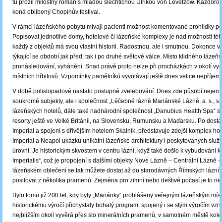
tu prožil milostný román s mladou šlechtičnou Ulrikou von Levetzow. Každoro
koná oblíbený Chopinův festival.
V rámci lázeňského pobytu mívají pacienti možnost komentované prohlídky po
Popisovat jednotlivé domy, hotelové či lázeňské komplexy je nad možnosti této
každý z objektů má svou vlastní historii. Radostnou, ale i smutnou. Dokonce v
týkající se období jak před, tak i po druhé světové válce. Místo klidného lázeň
pronásledování, vyhánění. Snad právě proto nelze při procházkách v okolí v
místních hřbitovů. Vzpomínky pamětníků vyvolávají ještě dnes velice nepříjemn
V době polistopadové nastalo postupné zvelebování. Dnes zde působí nejen 
soukromé subjekty, ale i společnost „Léčebné lázně Mariánské Lázně, a. s., s d
lázeňských hotelů, dále také nadnárodní společnost „Danubius Health Spa“ s 
resorty ještě ve Velké Británii, na Slovensku, Rumunsku a Maďarsku. Po dost
Imperial a spojení s dřívějším hotelem Skalník, představuje zdejší komplex ho
Imperial a Neapol ukázku unikátní lázeňské architektury i poskytovaných služ
úrovni. Je historickým skvostem v centru lázní, když také došlo k vybudování k
Imperialis“, což je propojení s dalšími objekty Nové Lázně – Centrální Lázně 
lázeňském oblečení se tak můžete dostat až do starodávných Římských lázní 
posilovat z několika pramenů. Zejména pro zimní nebo deštivé počasí je to ne
Bylo tomu již 200 let, kdy byly „Mariánky“ prohlášeny veřejným lázeňským mís
historickému výročí přichystaly bohatý program, spojený i se stým výročím vzni
nejbližším okolí vyvěrá přes sto minerálních pramenů, v samotném městě kolem