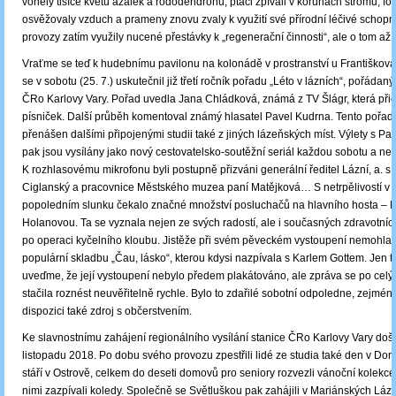
voněly tisíce květů azalek a rododendronů, ptáci zpívali v korunách stromů, fon
osvěžovaly vzduch a prameny znovu zvaly k využití své přírodní léčivé schopn
provozy zatím využily nucené přestávky k „regenerační činnosti“, ale o tom až
Vraťme se teď k hudebnímu pavilonu na kolonádě v prostranství u Františkov
se v sobotu (25. 7.) uskutečnil již třetí ročník pořadu „Léto v lázních“, pořádan
ČRo Karlovy Vary. Pořad uvedla Jana Chládková, známá z TV Šlágr, která přida
písniček. Další průběh komentoval známý hlasatel Pavel Kudrna. Tento pořad
přenášen dalšími připojenými studii také z jiných lázeňských míst. Výlety s P
pak jsou vysílány jako nový cestovatelsko-soutěžní seriál každou sobotu a ne
K rozhlasovému mikrofonu byli postupně přizváni generální ředitel Lázní, a. s.,
Ciglanský a pracovnice Městského muzea paní Matějková… S netrpělivostí v 
popoledním slunku čekalo značné množství posluchačů na hlavního hosta – 
Holanovou. Ta se vyznala nejen ze svých radostí, ale i současných zdravotních 
po operaci kyčelního kloubu. Jistěže při svém pěveckém vystoupení nemohla
populární skladbu „Čau, lásko“, kterou kdysi nazpívala s Karlem Gottem. Jen t
uveďme, že její vystoupení nebylo předem plakátováno, ale zpráva se po celý
stačila roznést neuvěřitelně rychle. Bylo to zdařilé sobotní odpoledne, zejmén
dispozici také zdroj s občerstvením.
Ke slavnostnímu zahájení regionálního vysílání stanice ČRo Karlovy Vary došl
listopadu 2018. Po dobu svého provozu zpestřili lidé ze studia také den v D
stáří v Ostrově, celkem do deseti domovů pro seniory rozvezli vánoční kolekce
nimi zazpívali koledy. Společně se Světluškou pak zahájili v Mariánských Láz