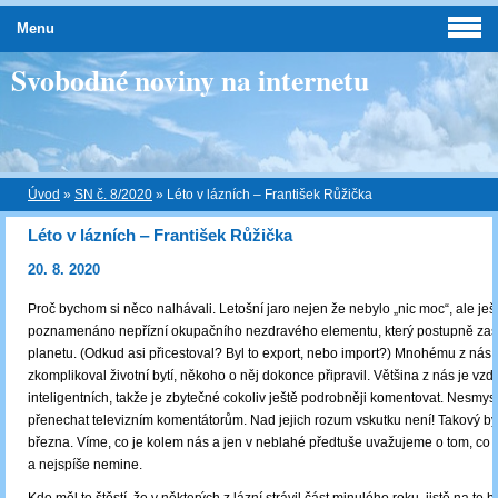
Menu
Svobodné noviny na internetu
Úvod
»
SN č. 8/2020
»
Léto v lázních ‒ František Růžička
Léto v lázních ‒ František Růžička
20. 8. 2020
Proč bychom si něco nalhávali. Letošní jaro nejen že nebylo „nic moc“, ale ješ
poznamenáno nepřízní okupačního nezdravého elementu, který postupně zas
planetu. (Odkud asi přicestoval? Byl to export, nebo import?) Mnohému z nás
zkomplikoval životní bytí, někoho o něj dokonce připravil. Většina z nás je vz
inteligentních, takže je zbytečné cokoliv ještě podrobněji komentovat. Nesmys
přenechat televizním komentátorům. Nad jejich rozum vskutku není! Takový byl
března. Víme, co je kolem nás a jen v neblahé předtuše uvažujeme o tom, co 
a nejspíše nemine.