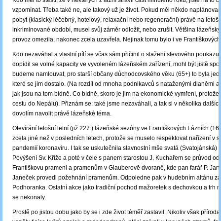
Kdo měl to štěstí, že v některých z lázní strávil část minulého roku, jistě na to
vzpomínat. Třeba také ne, ale takový už je život. Pokud měl někdo naplánova
pobyt (klasický léčebný, hotelový, relaxační nebo regenerační) právě na letošn
inkriminované období, musel svůj záměr odložit, nebo zrušit. Většina lázeňsk
provoz omezila, nakonec zcela uzavřela. Nejinak tomu bylo i ve Františkových
Kdo nezaváhal a vlastní pílí se včas sám přičinil o stažení slevového poukazu
dopídil se volné kapacity ve vyvoleném lázeňském zařízení, mohl být jistě spo
budeme namlouvat, pro starší občany důchodcovského věku (65+) to byla jedi
které se jim dostalo. (Na rozdíl od mnoha podnikavců s nataženými dlaněmi a p
jak jsou na tom bídně. Co bídně, skoro je jim na ekonomické vymření, protože
cestu do Nepálu). Přiznám se: také jsme nezaváhali, a tak si v několika dalších
dovolím navolit právě lázeňské téma.
Otevírání letošní letní (již 227.) lázeňské sezóny ve Františkových Lázních (16.
zcela jiné než v posledních letech, protože se muselo respektovat nařízení v so
pandemií koronaviru. I tak se uskutečnila slavnostní mše svatá (Svatojánská) v
Povýšení Sv. Kříže a poté v čele s panem starostou J. Kuchařem se průvod od
Františkovu prameni a pramenům v Glauberově dvoraně, kde pan farář P. J
Janeček provedl požehnání pramenům. Odpoledne pak v hudebním altánu za
Podhoranka. Ostatní akce jako tradiční pochod mažoretek s dechovkou a trh n
se nekonaly.
Prostě po jistou dobu jako by se i zde život téměř zastavil. Nikoliv však příroda