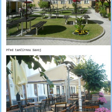
Před tančírnou Savoj