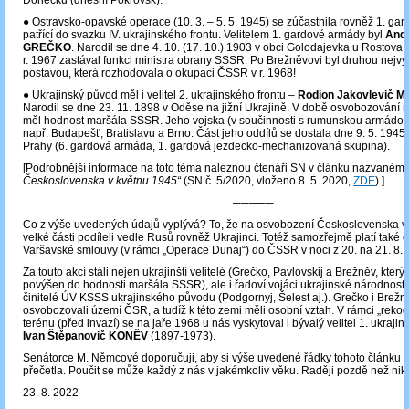
Doněcku (dnešní Pokrovsk).
● Ostravsko-opavské operace (10. 3. – 5. 5. 1945) se zúčastnila rovněž 1. ga
patřící do svazku IV. ukrajinského frontu. Velitelem 1. gardové armády byl
Andr
GREČKO
. Narodil se dne 4. 10. (17. 10.) 1903 v obci Golodajevka u Rostova 
r. 1967 zastával funkci ministra obrany SSSR. Po Brežněvovi byl druhou nejv
postavou, která rozhodovala o okupaci ČSSR v r. 1968!
● Ukrajinský původ měl i velitel 2. ukrajinského frontu –
Rodion Jakovlevič 
Narodil se dne 23. 11. 1898 v Oděse na jižní Ukrajině. V době osvobozování
měl hodnost maršála SSSR. Jeho vojska (v součinnosti s rumunskou armádou
např. Budapešť, Bratislavu a Brno. Část jeho oddílů se dostala dne 9. 5. 1945 
Prahy (6. gardová armáda, 1. gardová jezdecko-mechanizovaná skupina).
[Podrobnější informace na toto téma naleznou čtenáři SN v článku nazvaném
Československa v květnu 1945“
(SN č. 5/2020, vloženo 8. 5. 2020,
ZDE
).]
─────
Co z výše uvedených údajů vyplývá? To, že na osvobození Československa v 
velké části podíleli vedle Rusů rovněž Ukrajinci. Totéž samozřejmě platí také o
Varšavské smlouvy (v rámci „Operace Dunaj“) do ČSSR v noci z 20. na 21. 8. 
Za touto akcí stáli nejen ukrajinští velitelé (Grečko, Pavlovskij a Brežněv, který
povýšen do hodnosti maršála SSSR), ale i řadoví vojáci ukrajinské národnosti,
činitelé ÚV KSSS ukrajinského původu (Podgornyj, Šelest aj.). Grečko i Brežně
osvobozovali území ČSR, a tudíž k této zemi měli osobní vztah. V rámci „reko
terénu (před invazí) se na jaře 1968 u nás vyskytoval i bývalý velitel 1. ukrajin
Ivan Štěpanovič KONĚV
(1897-1973).
Senátorce M. Němcové doporučuji, aby si výše uvedené řádky tohoto článku 
přečetla. Poučit se může každý z nás v jakémkoliv věku. Raději pozdě než nik
23. 8. 2022