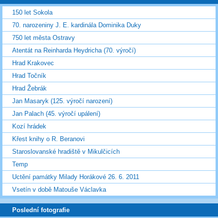
150 let Sokola
70. narozeniny J. E. kardinála Dominika Duky
750 let města Ostravy
Atentát na Reinharda Heydricha (70. výročí)
Hrad Krakovec
Hrad Točník
Hrad Žebrák
Jan Masaryk (125. výročí narození)
Jan Palach (45. výročí upálení)
Kozí hrádek
Křest knihy o R. Beranovi
Staroslovanské hradiště v Mikulčicích
Temp
Uctění památky Milady Horákové 26. 6. 2011
Vsetín v době Matouše Václavka
Poslední fotografie