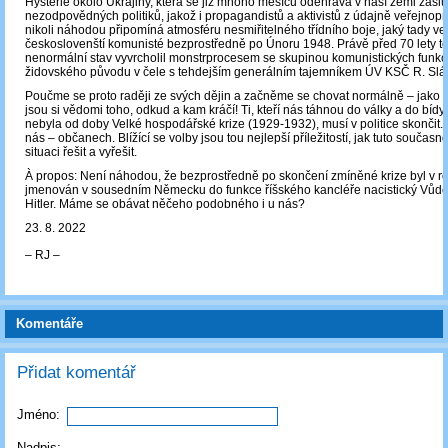
Hysterie okolo Ukrajiny, která se již mnoho měsíců odehrává v naší zemi zásl
nezodpovědných politiků, jakož i propagandistů a aktivistů z údajně veřejnopr
nikoli náhodou připomíná atmosféru nesmiřitelného třídního boje, jaký tady ve
českoslovenští komunisté bezprostředně po Únoru 1948. Právě před 70 lety t
nenormální stav vyvrcholil monstrprocesem se skupinou komunistických funkc
židovského původu v čele s tehdejším generálním tajemníkem ÚV KSČ R. Sl
Poučme se proto raději ze svých dějin a začněme se chovat normálně – jako o
jsou si vědomi toho, odkud a kam kráčí! Ti, kteří nás táhnou do války a do bídy,
nebyla od doby Velké hospodářské krize (1929-1932), musí v politice skončit. 
nás – občanech. Blížící se volby jsou tou nejlepší příležitostí, jak tuto souča
situaci řešit a vyřešit.
À propos: Není náhodou, že bezprostředně po skončení zmíněné krize byl v r
jmenován v sousedním Německu do funkce říšského kancléře nacistický Vůdce
Hitler. Máme se obávat něčeho podobného i u nás?
23. 8. 2022
‒ RJ ‒
Komentáře
Přidat komentář
Jméno:
Nadpis: