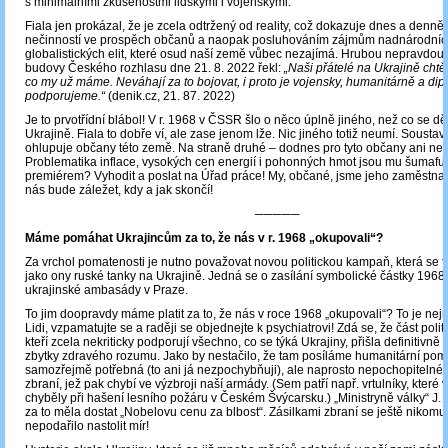
s minimálními zkušenostmi lidskými i vojenskými.
Fiala jen prokázal, že je zcela odtržený od reality, což dokazuje dnes a denně
nečinností ve prospěch občanů a naopak posluhováním zájmům nadnárodníc
globalistických elit, které osud naší země vůbec nezajímá. Hrubou nepravdou je
budovy Českého rozhlasu dne 21. 8. 2022 řekl:
„Naši přátelé na Ukrajině chtěj
co my už máme. Neváhají za to bojovat, i proto je vojensky, humanitárně a dip
podporujeme.“
(denik.cz, 21. 87. 2022)
Je to prvotřídní blábol! V r. 1968 v ČSSR šlo o něco úplně jiného, než co se dě
Ukrajině. Fiala to dobře ví, ale zase jenom lže. Nic jiného totiž neumí. Soustav
ohlupuje občany této země. Na straně druhé – dodnes pro tyto občany ani neh
Problematika inflace, vysokých cen energií i pohonných hmot jsou mu šumafu
premiérem? Vyhodit a poslat na Úřad práce! My, občané, jsme jeho zaměstna
nás bude záležet, kdy a jak skončí!
─────
Máme pomáhat Ukrajincům za to, že nás v r. 1968 „okupovali“?
Za vrchol pomatenosti je nutno považovat novou politickou kampaň, která se t
jako ony ruské tanky na Ukrajině. Jedná se o zasílání symbolické částky 1968,
ukrajinské ambasády v Praze.
To jim doopravdy máme platit za to, že nás v roce 1968 „okupovali“? To je nejn
Lidi, vzpamatujte se a raději se objednejte k psychiatrovi! Zdá se, že část politi
kteří zcela nekriticky podporují všechno, co se týká Ukrajiny, přišla definitivně 
zbytky zdravého rozumu. Jako by nestačilo, že tam posíláme humanitární pomo
samozřejmě potřebná (to ani já nezpochybňuji), ale naprosto nepochopitelné j
zbraní, jež pak chybí ve výzbroji naší armády. (Sem patří např. vrtulníky, které
chyběly při hašení lesního požáru v Českém Švýcarsku.) „Ministryně války“ J
za to měla dostat „Nobelovu cenu za blbost“. Zásilkami zbraní se ještě nikomu
nepodařilo nastolit mír!