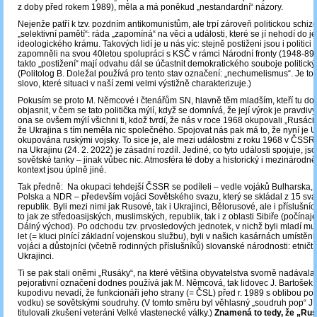
z doby před rokem 1989), měla a má poněkud „nestandardní“ názory.
Nejenže patří k tzv. pozdním antikomunistům, ale trpí zároveň politickou schizo
„selektivní pamětí“: ráda „zapomíná“ na věci a události, které se jí nehodí do je
ideologického krámu. Takových lidí je u nás víc: stejně postiženi jsou i politici l
zapomněli na svou 40letou spolupráci s KSČ v rámci Národní fronty (1948-89).
takto „postižení“ mají odvahu dál se účastnit demokratického souboje politický
(Politolog B. Doležal používá pro tento stav označení: „nechumelismus“. Je t
slovo, které situaci v naší zemi velmi výstižně charakterizuje.)
Pokusím se proto M. Němcové i čtenářům SN, hlavně těm mladším, kteří tu dob
objasnit, v čem se tato politička mýlí, když se domnívá, že její výrok je pravdi
ona se ovšem mýlí všichni ti, kdož tvrdí, že nás v roce 1968 okupovali „Rusáci
že Ukrajina s tím neměla nic společného. Spojovat nás pak má to, že nyní je U
okupována ruskými vojsky. To sice je, ale mezi událostmi z roku 1968 v ČSSR 
na Ukrajinu (24. 2. 2022) je zásadní rozdíl. Jediné, co tyto události spojuje, jso
sovětské tanky – jinak vůbec nic. Atmosféra té doby a historický i mezinárodně-
kontext jsou úplně jiné.
Tak předně: Na okupaci tehdejší ČSSR se podíleli – vedle vojáků Bulharska,
Polska a NDR – především vojáci Sovětského svazu, který se skládal z 15 sv
republik. Byli mezi nimi jak Rusové, tak i Ukrajinci, Bělorusové, ale i příslušníci
to jak ze středoasijských, muslimských, republik, tak i z oblasti Sibiře (počína
Dálný východ). Po odchodu tzv. prvosledových jednotek, v nichž byli mladí muž
let (= kluci plnící základní vojenskou službu), byli v našich kasárnách umístěn
vojáci a důstojníci (včetně rodinných příslušníků) slovanské národnosti: etničt
Ukrajinci.
Ti se pak stali oněmi „Rusáky“, na které většina obyvatelstva svorně nadávala.
pejorativní označení dodnes používá jak M. Němcová, tak lidovec J. Bartošek,
kupodivu nevadí, že funkcionáři jeho strany (= ČSL) před r. 1989 s oblibou popí
vodku) se sovětskými soudruhy. (V tomto směru byl věhlasný „soudruh pop“ J. P
titulovali zkušení veteráni Velké vlastenecké války.)
Znamená to tedy, že „Rus