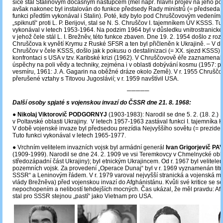
sice stal Stalinovým dočasným nástupcem (měl např. hlavní projev na jeho poh
avšak nakonec byl instalován do funkce předsedy Rady ministrů (= předseda v
funkci předtím vykonával i Stalin). Poté, kdy bylo pod Chruščovovým vedení
„spiknutí“ proti L. P. Berijovi, stal se N. S. Chruščov I. tajemníkem ÚV KSSS. Tu
vykonával v letech 1953-1964. Na podzim 1964 byl v důsledku vnitrostranick
v jehož čele stál L. I. Brežněv, této funkce zbaven. Dne 19. 2. 1954 došlo z roz
Chruščova k vynětí Krymu z Ruské SFSR a ten byl přičleněn k Ukrajině. ‒ V do
Chruščov v čele KSSS, došlo jak k pokusu o destalinizaci (= XX. sjezd KSSS), 
konfrontaci s USA v tzv. Karibské krizi (1962). V Chruščovově éře zaznamena
úspěchy na poli vědy a techniky, zejména i v oblasti dobývání kosmu (1957: pr
vesmíru, 1961: J. A. Gagarin na oběžné dráze okolo Země). V r. 1955 Chruščo
přerušené vztahy s Titovou Jugoslávií; v r. 1959 navštívil USA.
─────
Další osoby spjaté s vojenskou invazí do ČSSR dne 21. 8. 1968:
● Nikolaj Viktorovič PODGORNYJ
(1903-1983): Narodil se dne 5. 2. (18. 2.)
v Poltavské oblasti Ukrajiny. V letech 1957-1963 zastával funkci I. tajemníka K
V době vojenské invaze byl předsedou prezídia Nejvyššího sovětu (= prezid
Tuto funkci vykonával v letech 1965-1977.
● Vrchním velitelem invazních vojsk byl armádní generál
Ivan Grigorjevič P
(1909-1999). Narodil se dne 24. 2. 1909 ve vsi Teremkovcy v Chmelnycké obla
středozápadní část Ukrajiny); byl etnickým Ukrajincem. Od r. 1967 byl velitel
pozemních vojsk. Za provedení „Operace Dunaj“ byl v r. 1969 vyznamenán tit
SSSR“ a Leninovým řádem. V r. 1979 varoval nejvyšší stranická a vojenská mís
vlády Brežněva) před vojenskou invazí do Afghánistánu. Kvůli své kritice se se
nepochopením a nelibostí tehdejších mocných. Čas ukázal, že měl pravdu: Af
stal pro SSSR stejnou „pastí“ jako Vietnam pro USA.