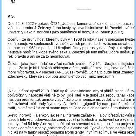
‒ RJ ‒
─────
P. S.
Dne 22. 8. 2022 v pořadu ČT24 „Události, komentáře“ se k tématu okupace z 2
vrátil moderátor J. Železný. Jeho hosty byli dva historikové: N. Pavelčíková z 
univerzity (jako historička i jako pamětnice té doby) a P. Tomek (ÚSTR).
Oceňuji, že druhý host, kterému byly v r. 1968 tři roky, našel v současné hyster
která panuje ve společnosti i ve sdělovacích prostředcích, vzácnou odvahu a ř
okupaci z r. 1968 se podíleli i Ukrajinci. Jindy protirusky naladěný a ukrajinsk
neustále nosící na klopě svého saka J. Železný při tom mlčel. Dobře udělal, 
řekl pravdu a ani se za to neomlouval.
Čekám, jaká „kanonáda“ se z řad našich „uvědomělých“ a Ukrajinu milujících p
spustí. Zatím je klid. Možná některým z těch „politiků“ mezitím „docvaklo“, že 
mohl mít pravdu. A P. Nacher (ANO 2011) rovněž. Co na to bude říkat „znalec“ n
Zdechovský, který se s oblibou „montuje“ do věcí, jimž nerozumí?
─────
„Nekulatého“ výročí 21. 8. 1968 využil letos kdekdo, aby si přihřál trochu té sv
polívčičky. V naprosté většině to byli lidé, kteří v té době „za sebou tahali kačer
náš pan premiér „ukrajinské vlády“. Že o tom nemůže nic vědět, to snad ani 
zdůrazňovat: měl tehdy čtyři roky. A právě tito „giganti“ by nám, pamětníkům tě
radit, jak máme žít a co si máme myslet. Je to od nich neskonalá troufalost a dr
„Petro Ihorovič Fialenko“, jak se na internetu začalo P. Fialovi přezdívat kvůli
lásce k této východoevropské zemi, využil příležitosti a rozhovořil se o význam
z doby před 54 lety. A nezapomněl ani na srovnání s Ukrajinou. Jeho projev m
historik odmítnout coby „ahistorický“ a aktivistický. Ty dvě události nemají sp
nic. Až na ty tanky, jejichž posádku tvořili tehdy i nyní mladí muži ve věku okolo