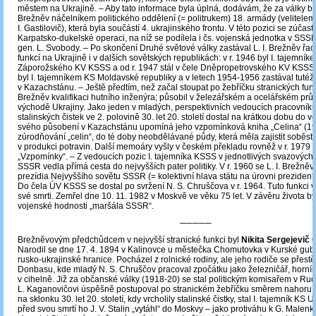
městem na Ukrajině. ‒ Aby tato informace byla úplná, dodávám, že za války byl 
Brežněv náčelníkem politického oddělení (= politrukem) 18. armády (velitelem 
I. Gastilovič), která byla součástí 4. ukrajinského frontu. V této pozici se zúčast
Karpatsko-dukelské operaci, na níž se podílela i čs. vojenská jednotka v SS
gen. L. Svobody. – Po skončení Druhé světové války zastával L. I. Brežněv řad
funkcí na Ukrajině i v dalších sovětských republikách: v r. 1946 byl I. tajemník
Záporožského KV KSSS a od r. 1947 stál v čele Dněpropetrovského KV KSSS
byl I. tajemníkem KS Moldavské republiky a v letech 1954-1956 zastával tutéž 
v Kazachstánu. ‒ Ještě předtím, než začal stoupat po žebříčku stranických funkcí
Brežněv kvalifikaci hutního inženýra; působil v železářském a ocelářském pr
východě Ukrajiny. Jako jeden v mladých, perspektivních vedoucích pracovníků
stalinských čistek ve 2. polovině 30. let 20. století dostal na krátkou dobu do 
svého působení v Kazachstánu upomíná jeho vzpomínková kniha „Celina“ (19
zúrodňování „celin“, do té doby neobdělávané půdy, která měla zajistit soběst
v produkci potravin. Další memoáry vyšly v českém překladu rovněž v r. 1979
„Vzpomínky“. – Z vedoucích pozic I. tajemníka KSSS v jednotlivých svazových
SSSR vedla přímá cesta do nejvyšších pater politiky. V r. 1960 se L. I. Brežně
prezídia Nejvyššího sovětu SSSR (= kolektivní hlava státu na úrovni prezidenta
Do čela ÚV KSSS se dostal po svržení N. S. Chruščova v r. 1964. Tuto funkci 
své smrti. Zemřel dne 10. 11. 1982 v Moskvě ve věku 75 let. V závěru života b
vojenské hodnosti „maršála SSSR“.
─────
Brežněvovým předchůdcem v nejvyšší stranické funkci byl
Nikita Sergejevič
Narodil se dne 17. 4. 1894 v Kalinovce u městečka Chomutovka v Kurské gube
rusko-ukrajinské hranice. Pocházel z rolnické rodiny, ale jeho rodiče se přest
Donbasu, kde mladý N. S. Chruščov pracoval zpočátku jako železničář, horník
v cihelně. Již za občanské války (1918-20) se stal politickým komisařem v Ru
L. Kaganovičovi úspěšně postupoval po stranickém žebříčku směrem nahoru, 
na sklonku 30. let 20. století, kdy vrcholily stalinské čistky, stal I. tajemník KS U
před svou smrtí ho J. V. Stalin „vytáhl“ do Moskvy ‒ jako protiváhu k G. Malenk