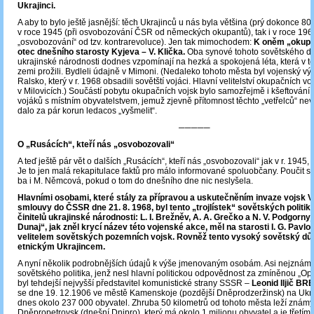
Ukrajinci.
A aby to bylo ještě jasnější: těch Ukrajinců u nás byla většina (prý dokonce 80 
v roce 1945 (při osvobozování ČSR od německých okupantů), tak i v roce 1968
„osvobozování“ od tzv. kontrarevoluce). Jen tak mimochodem:
K oněm „okupan
otec dnešního starosty Kyjeva – V. Klička.
Oba synové tohoto sovětského dů
ukrajinské národnosti dodnes vzpomínají na hezká a spokojená léta, která v 
zemi prožili. Bydleli údajně v Mimoni. (Nedaleko tohoto města byl vojenský vý
Ralsko, který v r. 1968 obsadili sovětští vojáci. Hlavní velitelství okupačních voj
v Milovicích.) Součástí pobytu okupačních vojsk bylo samozřejmě i kšeftování
vojáků s místním obyvatelstvem, jemuž zjevně přítomnost těchto „vetřelců“ nev
dalo za pár korun ledacos „vyšmelit“.
─────
O „Rusácích“, kteří nás „osvobozovali“
A teď ještě pár vět o dalších „Rusácích“, kteří nás „osvobozovali“ jak v r. 1945, ta
Je to jen malá rekapitulace faktů pro málo informované spoluobčany. Poučit 
ba i M. Němcová, pokud o tom do dnešního dne nic neslyšela.
Hlavními osobami, které stály za přípravou a uskutečněním invaze vojsk 
smlouvy do ČSSR dne 21. 8. 1968, byl tento „trojlístek“ sovětských politi
činitelů ukrajinské národnosti: L. I. Brežněv, A. A. Grečko a N. V. Podgorny
Dunaj“, jak zněl krycí název této vojenské akce, měl na starosti I. G. Pavlov
velitelem sovětských pozemních vojsk. Rovněž tento vysoký sovětský důs
etnickým Ukrajincem.
A nyní několik podrobnějších údajů k výše jmenovaným osobám. Asi nejznámě
sovětského politika, jenž nesl hlavní politickou odpovědnost za zmíněnou „Op
byl tehdejší nejvyšší představitel komunistické strany SSSR –
Leonid Iljič B
se dne 19. 12.1906 ve městě Kamenskoje (pozdější Dněprodzeržinsk) na Ukra
dnes okolo 237 000 obyvatel. Zhruba 50 kilometrů od tohoto města leží známý
Dněpropetrovsk (dnešní Dnipro), který má okolo 1 milionu obyvatel a je třetím