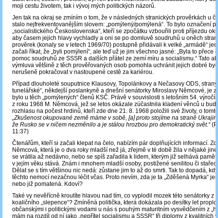
moji cestu životem, tak i vývoj mých politických názorů.
Jen tak na okraj se zmíním o tom, že v následných stranických prověrkách u 
stalo nejfrekventovanějším slovem: „pomýlený/pomýlená“. To bylo označení pr
„socialistického Československa“, kteří se zpočátku vzbouřili proti příjezdu ok
aby časem jejich hlavy vychladly a oni se po domluvě soudruhů u oněch stran
prověrek (konaly se v letech 1969/70) postupně přidávali k velké „armádě“ jedi
začali říkat, že „byli pomýlení“, ale teď už je jim všechno jasné: „Byla to přece 
pomoc soudruhů ze SSSR a dalších přátel ze zemí míru a socialismu.“ Tato ali
výmluva většině z těch prověřovaných osob pomohla uchránit jejich dobré byd
nerušeně pokračovat v nastoupené cestě za kariérou.
Případ dlouholeté souputnice Klausovy, Topolánkovy a Nečasovy ODS, strany
tunelářské“, někdejší poslankyně a dnešní senátorky Miroslavy Němcové, je zce
bylo u těch „pomýlených“ členů KSČ. Právě v souvislosti s letošním 54. výroč
z roku 1968 M. Němcová, jež se letos okázale zúčastnila kladení věnců u bud
rozhlasu na počest hrdinů, kteří zde dne 21. 8. 1968 položili své životy, o tomto
„Zkušenost okupované země máme v sobě, [a] proto stojíme na straně Ukrajiny.
že Rusko se v ničem nezměnilo a je stálou hrozbou pro demokratický svět.“
(P
11:37)
Čtenářům, kteří si začali klepat na čelo, nabízím pár doplňujících informací. Zd
Němcová, která je o dva roky mladší než já, zřejmě v té době žila v nějaké ji
se vrátila až nedávno, nebo se spíš zařadila k lidem, kterým již selhává paměť.
v jejím věku stává. Znám i mnohem mladší osoby, postižené senilitou či staře
Dělat se s tím většinou nic nedá: zůstane jim to až do smrti. Tak to dopadá, k
těchto nemocí nezačnou léčit včas. Proto nevím, zda je ta „Zděšená Myrka“ j
nebo již pomatená. Kdoví?
Také vy nevěřícně kroutíte hlavou nad tím, co vyplodil mozek této senátorky z 
koaličního „slepence“? Zmíněná politička, která dokázala po desítky let proplo
občanskými i politickými vodami u nás s pouhým maturitním vysvědčením z „hn
mám na rozdíl od ní jako „nepřítel socialismu a SSSR“ tři diplomy z kvalitních 