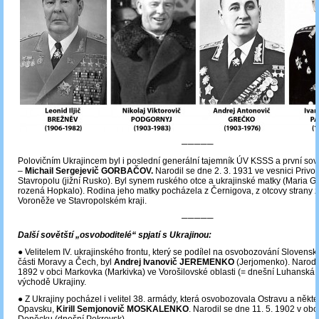
─────
Polovičním Ukrajincem byl i poslední generální tajemník ÚV KSSS a první sov
–
Michail Sergejevič GORBAČOV.
Narodil se dne 2. 3. 1931 ve vesnici Privol
Stavropolu (jižní Rusko). Byl synem ruského otce a ukrajinské matky (Maria G
rozená Hopkalo). Rodina jeho matky pocházela z Černigova, z otcovy strany z
Voroněže ve Stavropolském kraji.
─────
Další sovětští „osvoboditelé“ spjatí s Ukrajinou:
● Velitelem IV. ukrajinského frontu, který se podílel na osvobozování Slovensk
části Moravy a Čech, byl
Andrej Ivanovič JEREMENKO
(Jerjomenko). Narodil
1892 v obci Markovka (Markivka) ve Vorošilovské oblasti (= dnešní Luhanská 
východě Ukrajiny.
● Z Ukrajiny pocházel i velitel 38. armády, která osvobozovala Ostravu a někt
Opavsku,
Kirill Semjonovič MOSKALENKO
. Narodil se dne 11. 5. 1902 v obc