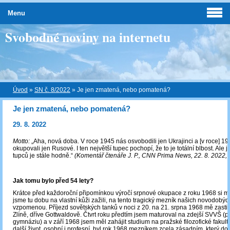
Menu
Svobodné noviny na internetu
Úvod
»
SN č. 8/2022
»
Je jen zmatená, nebo pomatená?
Je jen zmatená, nebo pomatená?
29. 8. 2022
Motto:
„Aha, nová doba. V roce 1945 nás osvobodili jen Ukrajinci a [v roce] 1
okupovali jen Rusové. I ten největší tupec pochopí, že to je totální blbost. Ale je
tupců je stále hodně.“
(Komentář čtenáře J. P., CNN Prima News, 22. 8. 2022, 
Jak tomu bylo před 54 lety?
Krátce před každoroční připomínkou výročí srpnové okupace z roku 1968 si mno
jsme tu dobu na vlastní kůži zažili, na tento tragický mezník našich novodobýc
vzpomenou. Příjezd sovětských tanků v noci z 20. na 21. srpna 1968 mě zasti
Zlíně, dříve Gottwaldově. Čtvrt roku předtím jsem maturoval na zdejší SVVŠ (
gymnáziu) a v září 1968 jsem měl zahájit studium na pražské filozofické fakul
další život, osobní i profesní, byl rok 1968 mezníkem zcela zásadním, který do