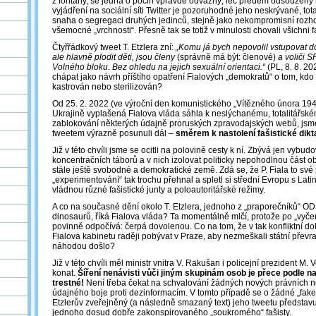
z fontány, se jedná o počin vpravdě odvážný, leč předem odsouzený
vyjádření na sociální síti Twitter je pozoruhodné jeho neskrývané, tot
snaha o segregaci druhých jedinců, stejně jako nekompromisní rozho
všemocné „vrchnosti“. Přesně tak se totiž v minulosti chovali všichni faš
Čtyřřádkový tweet T. Etzlera zní:
„Komu já bych nepovolil vstupovat 
ale hlavně plodit děti, jsou členy
(správně má být: členové)
a voliči S
Volného bloku. Bez ohledu na jejich sexuální orientaci.“
(PL, 8. 8. 2
chápat jako návrh příštího opatření Fialových „demokratů“ o tom, kd
kastrován nebo sterilizován?
Od 25. 2. 2022 (ve výroční den komunistického „Vítězného února 194
Ukrajině vyplašená Fialova vláda sáhla k neslýchanému, totalitářské
zablokování některých údajně proruských zpravodajských webů, jsme
tweetem výrazně posunuli dál –
směrem k nastolení fašistické dikt
Již v této chvíli jsme se ocitli na polovině cesty k ní. Zbývá jen vybud
koncentračních táborů a v nich izolovat politicky nepohodlnou část ob
stále ještě svobodné a demokratické země. Zdá se, že P. Fiala to své 
„experimentování“ tak trochu přehnal a spletl si střední Evropu s Lat
vládnou různé fašistické junty a poloautoritářské režimy.
A co na současné dění okolo T. Etzlera, jednoho z „praporečníků“ ODS
dinosaurů, říká Fialova vláda? Ta momentálně mlčí, protože po „vyčer
povinně odpočívá: čerpá dovolenou. Co na tom, že v tak konfliktní d
Fialova kabinetu raději pobývat v Praze, aby nezmeškali státní převr
náhodou došlo?
Již v této chvíli měl ministr vnitra V. Rakušan i policejní prezident M
konat.
Šíření nenávisti vůči jiným skupinám osob je přece podle n
trestné!
Není třeba čekat na schvalování žádných nových právních no
údajného boje proti dezinformacím. V tomto případě se o žádné „fak
Etzlerův zveřejněný (a následně smazaný text) jeho tweetu představ
jednoho dosud dobře zakonspirovaného „soukromého“ fašisty.