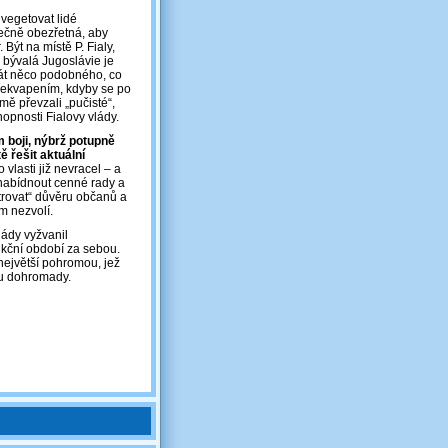
 vegetovat lidé
tečně obezřetná, aby
Být na místě P. Fialy,
 bývalá Jugoslávie je
stát něco podobného, co
 překvapením, kdyby se po
ě převzali „pučisté“,
opnosti Fialovy vlády.
m boji, nýbrž potupně
 řešit aktuální
vlasti již nevracel – a
 nabídnout cenné rady a
trovat“ důvěru občanů a
m nezvolí.
lády vyžvanil
unkční období za sebou.
 největší pohromou, jež
hu dohromady.