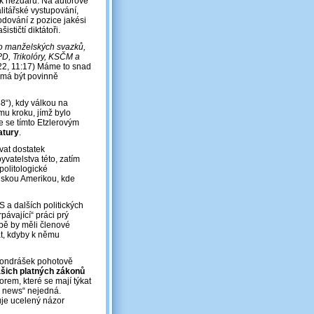
 k nezdaru. Na autorově
alitářské vystupování,
dování z pozice jakési
ističtí diktátoři.
do manželských svazků,
PD, Trikolóry, KSČM a
022, 11:17) Máme to snad
o má být povinně
8“), kdy válkou na
mu kroku, jímž bylo
 se tímto Etzlerovým
atury
.
ovat dostatek
yvatelstva této, zatím
politologické
inskou Amerikou, kde
 a dalších politických
pávající“ práci prý
obě by měli členové
at, kdyby k němu
. Vondrášek pohotově
ašich platných zákonů
rem, které se mají týkat
e news“ nejedná.
uje ucelený názor