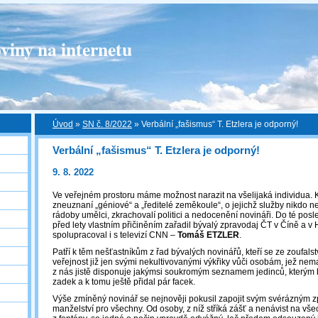
viny na internetu
Úvod
»
SN č. 8/2022
»
Verbální „fašismus“ T. Etzlera je odporný!
Verbální „fašismus“ T. Etzlera je odporný!
9. 8. 2022
Ve veřejném prostoru máme možnost narazit na všelijaká individua. K
zneuznaní „géniové“ a „ředitelé zeměkoule“, o jejichž služby nikdo nes
rádoby umělci, zkrachovalí politici a nedocenění novináři. Do té posled
před lety vlastním přičiněním zařadil bývalý zpravodaj ČT v Číně a v
spolupracoval i s televizí CNN –
Tomáš ETZLER
.
Patří k těm nešťastníkům z řad bývalých novinářů, kteří se ze zoufals
veřejnost již jen svými nekultivovanými výkřiky vůči osobám, jež nema
z nás jistě disponuje jakýmsi soukromým seznamem jedinců, kterým 
zadek a k tomu ještě přidal pár facek.
Výše zmíněný novinář se nejnověji pokusil zapojit svým svérázným 
manželství pro všechny. Od osoby, z níž stříká zášť a nenávist na vše