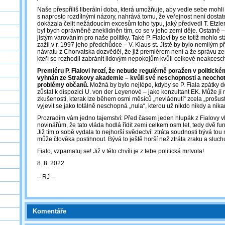
Naše přespříliš liberální doba, která umožňuje, aby vedle sebe mohli
s naprosto rozdílnými názory, nahrává tomu, že veřejnost není dosta
dokázala čelit nežádoucím excesům toho typu, jaký předvedl T. Etzler. 
byl bych oprávněně zneklidněn tím, co se v jeho zemi děje. Ostatně –
jistým varováním pro naše politiky. Také P. Fialovi by se totiž mohlo 
zažil v r. 1997 jeho předchůdce – V. Klaus st. Jistě by bylo nemilým
návratu z Chorvatska dozvěděl, že již premiérem není a že správu zem
kteří se rozhodli zabránit lidovým nepokojům kvůli celkové neakcesch
Premiéru P. Fialovi hrozí, že nebude regulérně poražen v politické
vyhnán ze Strakovy akademie – kvůli své neschopnosti a neochotě
problémy občanů.
Možná by bylo nejlépe, kdyby se P. Fiala zpátky do 
zůstal k dispozici U. von der Leyenové – jako konzultant EK. Může jí
zkušenosti, kterak lze během osmi měsíců „nevládnutí“ zcela „prošus
vyjevit se jako totálně neschopná „nula“, kterou už nikdo nikdy a nika
Prozradím vám jedno tajemství: Před časem jeden hlupák z Fialovy v
novinářům, že tato vláda hodlá řídit zemi celkem osm let, tedy dvě f
Již tím o sobě vydala to nejhorší svědectví: ztráta soudnosti bývá tou
může člověka postihnout. Bývá to ještě horší než ztráta zraku a sluc
Fialo, vzpamatuj se! Již v této chvíli je z tebe politická mrtvola!
8. 8. 2022
‒ RJ ‒
Komentáře