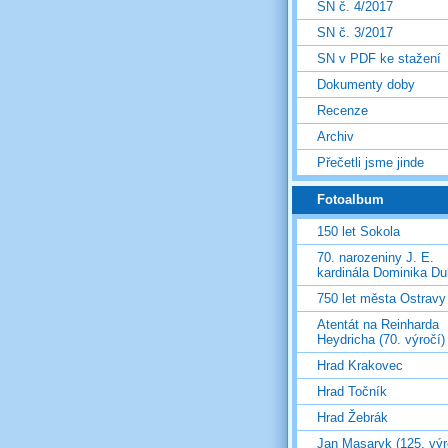
SN č. 4/2017
SN č. 3/2017
SN v PDF ke stažení
Dokumenty doby
Recenze
Archiv
Přečetli jsme jinde
Fotoalbum
150 let Sokola
70. narozeniny J. E.
kardinála Dominika D
750 let města Ostravy
Atentát na Reinharda
Heydricha (70. výročí)
Hrad Krakovec
Hrad Točník
Hrad Žebrák
Jan Masaryk (125. výr