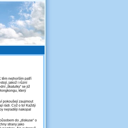
 těm nejhorším patří
tojí, jakož i různí
ní „škatulky“ se již
 Hongkongu, který
tví pokoušejí zaujmout
jí rádi. Což o to! Každý
by nejraději nakopal
způsobem do „diskuse“ o
chny strany jako