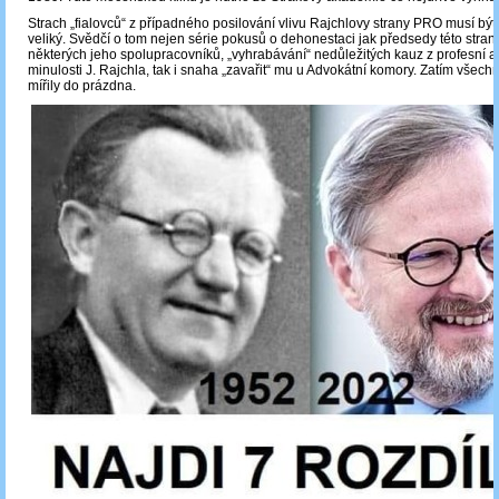
Strach „fialovců“ z případného posilování vlivu Rajchlovy strany PRO musí bý
veliký. Svědčí o tom nejen série pokusů o dehonestaci jak předsedy této strany,
některých jeho spolupracovníků, „vyhrabávání“ nedůležitých kauz z profesní a 
minulosti J. Rajchla, tak i snaha „zavařit“ mu u Advokátní komory. Zatím všechny
mířily do prázdna.