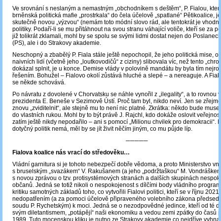
Ve srovnání s neslaným a nemastným „obchodníkem s deštěm“, P. Fialou, kter
brněnská politická mafie „prostrkala“ do čela účelově „spatlané“ Pětikoalice, je
skutečně novou „výzvou“ (nemám toto módní slovo rád, ale tentokrát je vhodné 
politiky. Podaří-li se mu přitáhnout na svou stranu váhající voliče, kteří se za p
již tolikrát zklamali, mohl by se spolu se svými lidmi dostat nejen do Poslan
(PS), ale i do Strakovy akademie.
Neschopný a zbabělý P. Fiala stále ještě nepochopil, že jeho politická mise, od
naivních lidí (včetně jeho „loutkovodičů“ z ciziny) slibovala víc, než tento „chr
dokázal splnit, je u konce. Demise vlády v polovině mandátu by byla tím nejr
řešením. Bohužel – Fialovo okolí zůstává hluché a slepé – a nereaguje. A Fiala
se někde schovává.
Po návratu z dovolené v Chorvatsku se náhle vynořil z „ilegality“, a to rovnou v
prezidenta E. Beneše v Sezimově Ústí. Proč tam byl, nikdo neví. Jen se zřejm
znovu „zviditelnit“, ale stejně mu to není nic platné. Zkrátka: někdo bude muset v
do vlastních rukou. Mohl by to být právě J. Rajchl, kdo dokáže oslovit veřejnost.
zatím ještě nikdy nepodařilo – ani s pomocí „Milionu chvilek pro demokracii“. 
dotyčný politik nemá, měl by se jít živit něčím jiným, co mu půjde líp.
─────
Fialova koalice nás vrací do středověku…
Vládní garnitura si je tohoto nebezpečí dobře vědoma, a proto Ministerstvo vni
s bruselským „svazákem“ V. Rakušanem (a jeho „podržtaškou“ M. Vondráškem
s novou zprávou o tzv. protisystémových stranách a dalších skupinách nespo
občanů. Jedná se totiž nikoli o nespokojenost s dílčími body vládního program
kritiku samotných základů toho, co vytvořili Fialovi politici, kteří se v říjnu 2021
nedopatřením (a za pomoci účelově připraveného volebního zákona předsed
soudu P. Rychetským) k moci. Jedná se o nezodpovědné jedince, kteří od té d
svým diletantismem, „potápějí“ naši ekonomiku a vedou zemi zpátky do časů 
1989. Tuto mocenskou kliku je nutno ze Strakovy akademie co nejdříve vyhnat