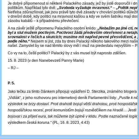
Je dobré připomenout si některé Palackého zásady, jež by jistě doporučil i d
politikům. Například tyto dvě:
„Svoboda vyžaduje mravnost.“
–
„Politik nepř
Netřeba zdůrazňovat, jak jsou právě tyto dvě zásady v chování politiků důležit
v dnešní době, kdy politici na mravnost kašlou a kdy ve svém šatníku mají do
zásobu kabátů – k případnému převlečení.
A na závěr ještě připomenu Palackého osobní krédo:
„Nebažím po jiné cti, ne
byl a slul mužem poctivým. Poctivost žádá především otevřenost a netajiv
srovnalost v řečích a skutcích; musíme mít napřed pevné přesvědčení, a p
podle něho.“
Nejsem si jist, zda by dnes Palacký někoho takového mezi našimi
našel. Zamyslet by se nad těmito slovy měl i muž na piedestalu nejvyšším – P.
Co vy na to, čeští politici? Palacký by z vás musel být naprosto zděšen.
15. 8. 2023 (v den Nanebevzetí Panny Marie)
‒ RJ ‒
P. S.
Jako tečku za tímto článkem připojuji vyjádření D. Sterzika, známého bloger
„Vidlák“, z jeho rozhovoru pro internetový deník Parlamentní listy:
„Pusťte k ně
výsledek se brzy dostaví. Proti drahotě bojují větší drahotou, proti hospodářské 
hospodářskou recesí, proti komunistům bojují rozvědčíkem na Hradě… Jestli 
bojovat i za přijetí eura, tak můžeme být úplně v klidu. Podle naznačené logik
výsledkem česká koruna.“
(PL, 16. 8. 2023, 4:43)