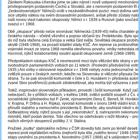
Zánikem Rakouska-Uherska jsme se jako národ i nově ustavený mnohonárodno
privilegovaným postavením Čechů a Slováků, ale s nerovným postavením tří m
„československých“ Němců) ocitli v nezáviděníhodné pozici: mezi dvěma velm
sice utrpěly válkou na svém dosavadním postavení, avšak přesto zůstaly nato
naši novou vlast nakonec okupovaly: Němci v r. 1939 a Rusové (jako součást
svazu) v r. 1968.
Obě „okupace“ přesto nelze srovnávat. Německá (1939-45) měla charakter g
českého národa – včetně věznění a poprav občanů tzv. Protektorátu. Byla spoj
do níž byla vtažena celá Evropa a velká část světa. Sovětská okupace probíh
skrytě (1948-1968), na pozadí totalitní vlády KSČ. Ani represe za protisovětsk
vojenské invazi ze srpna 1968 neměla otevřenou povahu: viníky netrestala o
mocnost, nýbrž kolaborantský soudní aparát okupované země (1968-1989).
Předpokladem nástupu KSČ k neomezené moci bylo vítězství této strany v prv
svobodných parlamentních volbách po 11 letech. (Poslední předválečné volby 
1935.) Ani volby v obnovené republice v r. 1946 nebyly zcela jednoznačné: k
zvítězili pouze v českých zemích, kdežto na Slovensku si vítězství připsala De
strana. Tu se pak slovenští komunisté v čele s G. Husákem (= předseda auton
zvané Sbor pověřenců) pokusili zdiskreditovat, aby mohla být vyřazena z polit
Totéž, inspirováni slovenským příkladem, provedli i čeští komunisté. Když zača
nebezpečí, že v příštích volbách, v květnu 1948, zvítězí političtí soupeři z Čs. 
socialistické (předsedou byl P. Zenkl, významnými členy E. Beneš, M. Horákov
V. Krajina, P. Drtina a H. Ripka), vyvolali komunisté v únoru 1948 vládní krizi,
přinutili slabého a nemocného prezidenta E. Beneše, aby souhlasil nikoli s de
Gottwaldovy vlády, nýbrž pouze s její „rekonstrukcí“, tj. nahrazením nekomunis
ministrů, kteří podali demisi. Toto všechno se odehrávalo v režii Moskvy – pro
našich věrných stoupenců politiky J. V. Stalina.
Pražské „loutky“ stalinského režimu v ČSR dovedly tuto zemi po téměř deseti l
represí proti nepřátelům režimu (nejhorší byla léta „rudého teroru“ 1948-1956)
etapy uvolnění za prezidenta A. Novotného (1957-1968) až k událostem Pražs