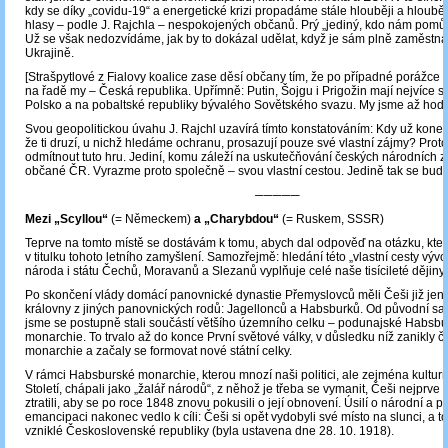
kdy se díky „covidu-19“ a energetické krizi propadáme stále hlouběji a hlouběji,
hlasy ‒ podle J. Rajchla – nespokojených občanů. Prý „jediný, kdo nám pomůže
Už se však nedozvídáme, jak by to dokázal udělat, když je sám plně zaměstn
Ukrajině.
[Strašpytlové z Fialovy koalice zase děsí občany tím, že po případné porážce 
na řadě my – Česká republika. Upřímně: Putin, Šojgu i Prigožin mají nejvíce 
Polsko a na pobaltské republiky bývalého Sovětského svazu. My jsme až hod
Svou geopolitickou úvahu J. Rajchl uzavírá tímto konstatováním: Kdy už kon
že ti druzí, u nichž hledáme ochranu, prosazují pouze své vlastní zájmy? Proto
odmítnout tuto hru. Jediní, komu záleží na uskutečňování českých národních z
občané ČR. Vyrazme proto společně – svou vlastní cestou. Jedině tak se bud
─────
Mezi „Scyllou“
(= Německem)
a „Charybdou“
(= Ruskem, SSSR)
Teprve na tomto místě se dostávám k tomu, abych dal odpověď na otázku, kter
v titulku tohoto letního zamyšlení. Samozřejmě: hledání této „vlastní cesty výv
národa i státu Čechů, Moravanů a Slezanů vyplňuje celé naše tisícileté dějiny.
Po skončení vlády domácí panovnické dynastie Přemyslovců měli Češi již jen 
královny z jiných panovnických rodů: Jagellonců a Habsburků. Od původní sa
jsme se postupně stali součástí většího územního celku – podunajské Habsb
monarchie. To trvalo až do konce První světové války, v důsledku níž zanikly čt
monarchie a začaly se formovat nové státní celky.
V rámci Habsburské monarchie, kterou mnozí naši politici, ale zejména kulturní
Století, chápali jako „žalář národů“, z něhož je třeba se vymanit, Češi nejprve
ztratili, aby se po roce 1848 znovu pokusili o její obnovení. Úsilí o národní a po
emancipaci nakonec vedlo k cíli: Češi si opět vydobyli své místo na slunci, a t
vzniklé Československé republiky (byla ustavena dne 28. 10. 1918).