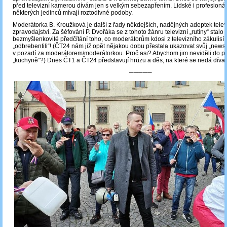
před televizní kamerou dívám jen s velkým sebezapřením. Lidské i profesionál
některých jedinců mívají roztodivné podoby.
Moderátorka B. Kroužková je další z řady někdejších, nadějných adeptek telev
zpravodajství. Za šéfování P. Dvořáka se z tohoto žánru televizní „rutiny“ stalo
bezmyšlenkovité předčítání toho, co moderátorům kdosi z televizního zákulisí př
„odbrebentili“! (ČT24 nám již opět nějakou dobu přestala ukazovat svůj „new
v pozadí za moderátorem/moderátorkou. Proč asi? Abychom jim neviděli do p
„kuchyně“?) Dnes ČT1 a ČT24 představují hrůzu a děs, na které se nedá dívat
─────