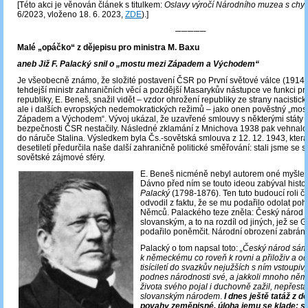
[Této akci je věnován článek s titulkem:
Oslavy výročí Národního muzea s ch
6/2023, vloženo 18. 6. 2023,
ZDE
).]
─────
Malé „opáčko“ z dějepisu pro ministra M. Baxu
aneb Již F. Palacký snil o „mostu mezi Západem a Východem“
Je všeobecně známo, že složité postavení ČSR po První světové válce (1914
tehdejší ministr zahraničních věcí a pozdější Masarykův nástupce ve funkci pr
republiky, E. Beneš, snažil vidět – vzdor ohrožení republiky ze strany nacist
ale i dalších evropských nedemokratických režimů – jako onen pověstný „mos
Západem a Východem“. Vývoj ukázal, že uzavřené smlouvy s některými státy k 
bezpečnosti ČSR nestačily. Následné zklamání z Mnichova 1938 pak vehnal
do náruče Stalina. Výsledkem byla Čs.-sovětská smlouva z 12. 12. 1943, kter
desetiletí předurčila naše další zahraničně politické směřování: stali jsme se s
sovětské zájmové sféry.
E. Beneš nicméně nebyl autorem oné myšlen
Dávno před ním se touto ideou zabýval histo
Palacký
(1798-1876). Ten tuto budoucí roli 
odvodil z faktu, že se mu podařilo odolat poh
Němců. Palackého teze zněla: Český národ 
slovanským, a to na rozdíl od jiných, jež s
podařilo poněmčit. Národní obrození zabráni
Palacký o tom napsal toto:
„Český národ sám 
k německému co roveň k rovni a přiloživ a o
tisíciletí do svazkův nejužších s ním vstoupiv,
podnes národnosti své, a jakkoli mnoho ně
života svého pojal i duchovně zažil, nepřestal
slovanským národem
.
I dnes ještě tatáž z dě
povahy zeměpisné, úloha jemu se klade: sl