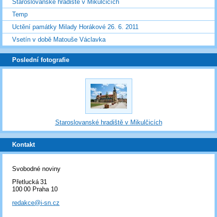
Staroslovanské hradiště v Mikulčicích
Temp
Uctění památky Milady Horákové 26. 6. 2011
Vsetín v době Matouše Václavka
Poslední fotografie
Staroslovanské hradiště v Mikulčicích
Kontakt
Svobodné noviny
Přetlucká 31
100 00 Praha 10
redakce@i-sn.cz