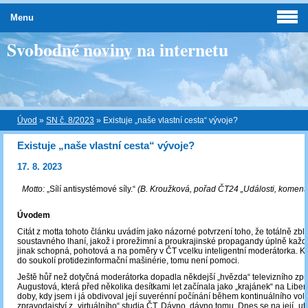
Menu
Svobodné noviny na internetu
Úvod
»
SN č. 8/2023
»
Existuje „naše vlastní cesta“ vývoje?
Existuje „naše vlastní cesta“ vývoje?
17. 8. 2023
Motto:
„Sílí antisystémové síly.“
(B. Kroužková, pořad ČT24 „Události, komentář
Úvodem
Citát z motta tohoto článku uvádím jako názorné potvrzení toho, že totálně zb
soustavného lhaní, jakož i prorežimní a proukrajinské propagandy úplně každ
jinak schopná, pohotová a na poměry v ČT vcelku inteligentní moderátorka. K
do soukolí protidezinformační mašinérie, tomu není pomoci.
Ještě hůř než dotyčná moderátorka dopadla někdejší „hvězda“ televizního zpr
Augustová, která před několika desítkami let začínala jako „krajánek“ na Liber
doby, kdy jsem i já obdivoval její suverénní počínání během kontinuálního vo
zpravodajství z „virtuálního“ studia ČT. Dávno, dávno tomu. Dnes se na její „u