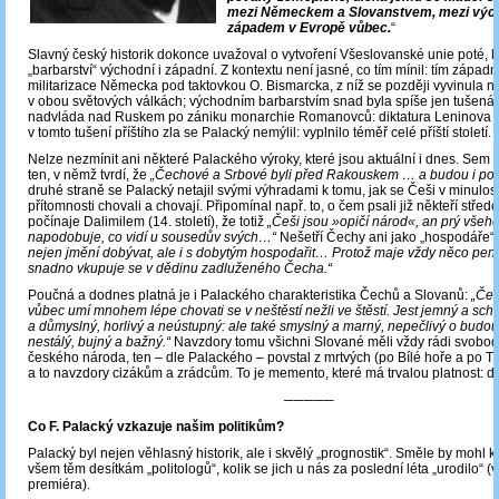
mezi Německem a Slovanstvem, mezi výc
západem v Evropě vůbec.
“
Slavný český historik dokonce uvažoval o vytvoření Všeslovanské unie poté, 
„barbarství“ východní i západní. Z kontextu není jasné, co tím mínil: tím západ
militarizace Německa pod taktovkou O. Bismarcka, z níž se později vyvinula 
v obou světových válkách; východním barbarstvím snad byla spíše jen tušená
nadvláda nad Ruskem po zániku monarchie Romanovců: diktatura Leninova a 
v tomto tušení příštího zla se Palacký nemýlil: vyplnilo téměř celé příští století.
Nelze nezmínit ani některé Palackého výroky, které jsou aktuální i dnes. Sem p
ten, v němž tvrdí, že
„Čechové a Srbové byli před Rakouskem … a budou i po
druhé straně se Palacký netajil svými výhradami k tomu, jak se Češi v minulosti
přítomnosti chovali a chovají. Připomínal např. to, o čem psali již někteří středo
počínaje Dalimilem (14. století), že totiž
„Češi jsou »opičí národ«, an prý všeho 
napodobuje, co vidí u sousedův svých…“
Nešetří Čechy ani jako „hospodáře“
nejen jmění dobývat, ale i s dobytým hospodařit… Protož maje vždy něco pe
snadno vkupuje se v dědinu zadluženého Čecha.“
Poučná a dodnes platná je i Palackého charakteristika Čechů a Slovanů:
„Čec
vůbec umí mnohem lépe chovati se v neštěstí nežli ve štěstí. Jest jemný a scho
a důmyslný, horlivý a neústupný: ale také smyslný a marný, nepečlivý o budo
nestálý, bujný a bažný.“
Navzdory tomu všichni Slované měli vždy rádi svobod
českého národa, ten – dle Palackého – povstal z mrtvých (po Bílé hoře a po Třic
a to navzdory cizákům a zrádcům. To je memento, které má trvalou platnost: d
─────
Co F. Palacký vzkazuje našim politikům?
Palacký byl nejen věhlasný historik, ale i skvělý „prognostik“. Směle by mohl 
všem těm desítkám „politologů“, kolik se jich u nás za poslední léta „urodilo“ 
premiéra).