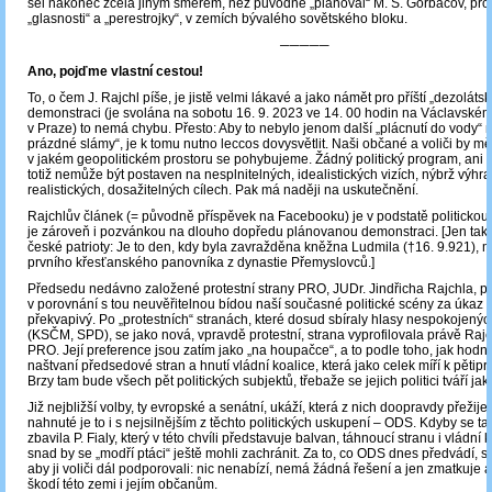
šel nakonec zcela jiným směrem, než původně „plánoval“ M. S. Gorbačov, pro
„glasnosti“ a „perestrojky“, v zemích bývalého sovětského bloku.
─────
Ano, pojďme vlastní cestou!
To, o čem J. Rajchl píše, je jistě velmi lákavé a jako námět pro příští „dezoláts
demonstraci (je svolána na sobotu 16. 9. 2023 ve 14. 00 hodin na Václavské
v Praze) to nemá chybu. Přesto: Aby to nebylo jenom další „plácnutí do vody“
prázdné slámy“, je k tomu nutno leccos dovysvětlit. Naši občané a voliči by měl
v jakém geopolitickém prostoru se pohybujeme. Žádný politický program, ani t
totiž nemůže být postaven na nesplnitelných, idealistických vizích, nýbrž výhr
realistických, dosažitelných cílech. Pak má naději na uskutečnění.
Rajchlův článek (= původně příspěvek na Facebooku) je v podstatě politickou 
je zároveň i pozvánkou na dlouho dopředu plánovanou demonstraci. [Jen tak 
české patrioty: Je to den, kdy byla zavražděna kněžna Ludmila (†16. 9.921), 
prvního křesťanského panovníka z dynastie Přemyslovců.]
Předsedu nedávno založené protestní strany PRO, JUDr. Jindřicha Rajchla, p
v porovnání s tou neuvěřitelnou bídou naší současné politické scény za úkaz
překvapivý. Po „protestních“ stranách, které dosud sbíraly hlasy nespokojenýc
(KSČM, SPD), se jako nová, vpravdě protestní, strana vyprofilovala právě Raj
PRO. Její preference jsou zatím jako „na houpačce“, a to podle toho, jak hodně
naštvaní předsedové stran a hnutí vládní koalice, která jako celek míří k pětipr
Brzy tam bude všech pět politických subjektů, třebaže se jejich politici tváří jako
Již nejbližší volby, ty evropské a senátní, ukáží, která z nich doopravdy přežij
nahnuté je to i s nejsilnějším z těchto politických uskupení – ODS. Kdyby se ta
zbavila P. Fialy, který v této chvíli představuje balvan, táhnoucí stranu i vládní 
snad by se „modří ptáci“ ještě mohli zachránit. Za to, co ODS dnes předvádí, si
aby ji voliči dál podporovali: nic nenabízí, nemá žádná řešení a jen zmatkuje 
škodí této zemi i jejím občanům.