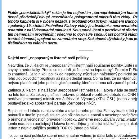
Fialův „neostalinistický“ režim je tím nejhorším „černoprdelnickým humu
denně předvádějí hloupí, nevzdělaní a pologramotní ministři této vlády. Re
tohoto kabinetu si v ničem nezadá s protidemokratickým režimem Bachov
z poloviny 19. století. Prohnilost Fialovy vlády je absolutní a nesrovnatelná
ostatním z naší dosavadní minulosti. Soustavné lhaní a porušování předvol
tím nejmenším proviněním: všechno to dovršuje spoluúčast politiků vládní
trestné činnosti, spojené se zametáním stop. Kokainové dýchánky jsou je
třešničkou na vládním dortu.
─────
Rajchl není „nepopsaným listem“ naší politiky
Netvrdím, že J. Rajchl je „nepopsaným listem“ naší současné politiky. Jistě i o
chyby a nedostatky. Přesto se mu daří „držet prst na tepu doby“. Premiér P. Fial
to znamená. Je to nikoli politik do nepohody, nýbrž jen nažehlený politický pan
jeho „loutkovodiči“ prostrkali až na piedestal moci. Co na tom, že na vládnutí
nejsou platné ani jeho politologické poučky, které se doma učí zpaměti před z
Zatímco J. Rajchl si na žádný „nepopsaný list“ nehraje, Fialova vláda se snaží s
na toto téma. Za takový „list“ se nedávno prohlásil v politické debatě na CNN
nedávno jmenovaný ministr zemědělství M. Výborný (KDU-ČSL), jedna z nejpr
postaviček z kolaborantské partaje „černoprdelníků“.
Rajchl se od tohoto nanicovatého a utlachaného politika Fialovy koalice liší pr
pokouší v dnešní patové situaci, do níž nás svou leností a neschopností přivedl
o přímost a věcnost při provádění politiky. Záměrně nepoužívám výraz „vláda“,
tomto marasmu participují i taková beznadějná „politická telátka“, jako je ukok
jeden z nejhloupějších politiků TOP 09 (hned po MPA).
To, co na naší politické scéně momentálně vidíme, je další kolo protibabišovské