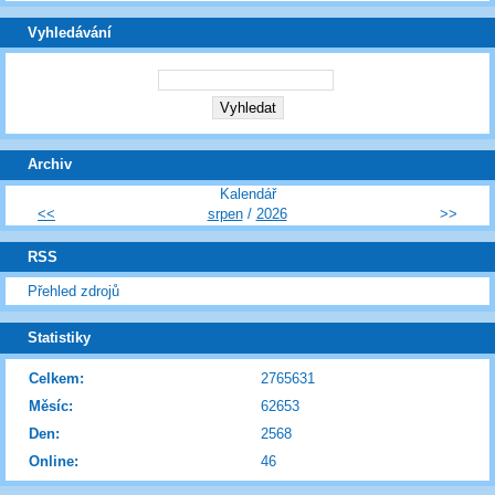
Vyhledávání
Archiv
Kalendář
<<
srpen
/
2026
>>
RSS
Přehled zdrojů
Statistiky
Celkem:
2765631
Měsíc:
62653
Den:
2568
Online:
46