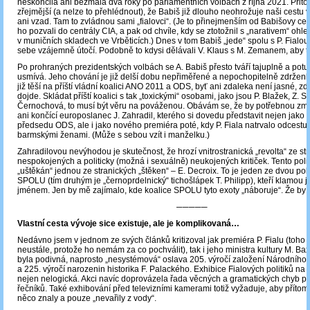
neskončila ani bezmála dva roky po parlamentních volbách z října 2021. Přito
zřejmější (a nelze to přehlédnout), že Babiš již dlouho neohrožuje naši cestu
ani vzad. Tam to zvládnou sami „fialovci“. (Je to přinejmenším od Babišovy ce
ho pozvali do centrály CIA, a pak od chvíle, kdy se ztotožnil s „narativem“ oh
v muničních skladech ve Vrběticích.) Dnes v tom Babiš „jede“ spolu s P. Fialou
sebe vzájemně útočí. Podobně to kdysi dělávali V. Klaus s M. Zemanem, aby tí
Po prohraných prezidentských volbách se A. Babiš přesto tváří tajuplně a potu
usmívá. Jeho chování je již delší dobu nepřiměřené a nepochopitelně zdrženl
již těší na příští vládní koalici ANO 2011 a ODS, byť ani zdaleka není jasné, zd
dojde. Skládat příští koalici s tak „toxickými“ osobami, jako jsou P. Blažek, Z. St
Černochová, to musí být věru na pováženou. Obávám se, že by potřebnou zm
ani končící europoslanec J. Zahradil, kterého si dovedu představit nejen jako p
předsedu ODS, ale i jako nového premiéra poté, kdy P. Fiala natrvalo odcestu
barmskými ženami. (Může s sebou vzít i manželku.)
Zahradilovou nevýhodou je skutečnost, že hrozí vnitrostranická „revolta“ ze st
nespokojených a politicky (možná i sexuálně) neukojených kritiček. Tento poli
„uštěkán“ jednou ze stranických „štěken“ – E. Decroix. To je jeden ze dvou poli
SPOLU (tím druhým je „černoprdelnický“ tichošlápek T. Philipp), kteří klamou j
jménem. Jen by mě zajímalo, kde koalice SPOLU tyto exoty „náboruje“. Že by
─────
Vlastní cesta vývoje sice existuje, ale je komplikovaná…
Nedávno jsem v jednom ze svých článků kritizoval jak premiéra P. Fialu (toho kr
neustále, protože ho nemám za co pochválit), tak i jeho ministra kultury M. 
byla podivná, naprosto „nesystémová“ oslava 205. výročí založení Národního
a 225. výročí narozenin historika F. Palackého. Exhibice Fialových politiků na t
nejen nelogická. Akci navíc doprovázela řada věcných a gramatických chyb p
řečníků. Také exhibování před televizními kamerami totiž vyžaduje, aby příto
něco znaly a pouze „nevařily z vody“.