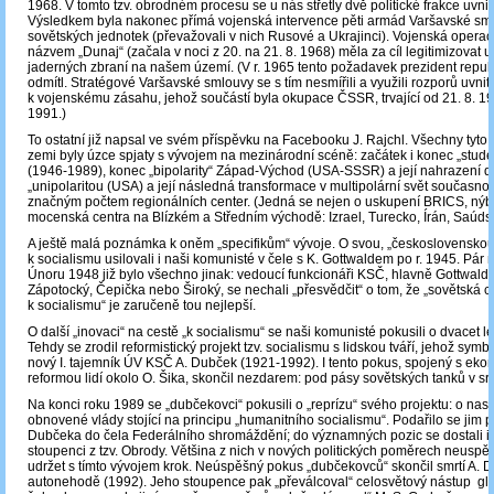
1968. V tomto tzv. obrodném procesu se u nás střetly dvě politické frakce uvni
Výsledkem byla nakonec přímá vojenská intervence pěti armád Varšavské sm
sovětských jednotek (převažovali v nich Rusové a Ukrajinci). Vojenská operac
názvem „Dunaj“ (začala v noci z 20. na 21. 8. 1968) měla za cíl legitimizovat u
jaderných zbraní na našem území. (V r. 1965 tento požadavek prezident repub
odmítl. Stratégové Varšavské smlouvy se s tím nesmířili a využili rozporů uvni
k vojenskému zásahu, jehož součástí byla okupace ČSSR, trvající od 21. 8. 19
1991.)
To ostatní již napsal ve svém příspěvku na Facebooku J. Rajchl. Všechny tyto
zemi byly úzce spjaty s vývojem na mezinárodní scéně: začátek i konec „stude
(1946-1989), konec „bipolarity“ Západ-Východ (USA-SSSR) a její nahrazení 
„unipolaritou (USA) a její následná transformace v multipolární svět současnos
značným počtem regionálních center. (Jedná se nejen o uskupení BRICS, nýbr
mocenská centra na Blízkém a Středním východě: Izrael, Turecko, Írán, Saúdsk
A ještě malá poznámka k oněm „specifikům“ vývoje. O svou, „československou
k socialismu usilovali i naši komunisté v čele s K. Gottwaldem po r. 1945. Pár
Únoru 1948 již bylo všechno jinak: vedoucí funkcionáři KSČ, hlavně Gottwald,
Zápotocký, Čepička nebo Široký, se nechali „přesvědčit“ o tom, že „sovětská c
k socialismu“ je zaručeně tou nejlepší.
O další „inovaci“ na cestě „k socialismu“ se naši komunisté pokusili o dvacet le
Tehdy se zrodil reformistický projekt tzv. socialismu s lidskou tváří, jehož symb
nový I. tajemník ÚV KSČ A. Dubček (1921-1992). I tento pokus, spojený s ek
reformou lidí okolo O. Šika, skončil nezdarem: pod pásy sovětských tanků v s
Na konci roku 1989 se „dubčekovci“ pokusili o „reprízu“ svého projektu: o nast
obnovené vlády stojící na principu „humanitního socialismu“. Podařilo se jim p
Dubčeka do čela Federálního shromáždění; do významných pozic se dostali i 
stoupenci z tzv. Obrody. Většina z nich v nových politických poměrech neuspě
udržet s tímto vývojem krok. Neúspěšný pokus „dubčekovců“ skončil smrtí A. 
autonehodě (1992). Jeho stoupence pak „převálcoval“ celosvětový nástup gl