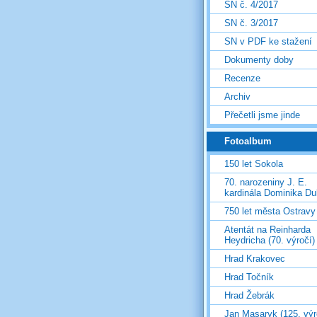
SN č. 4/2017
SN č. 3/2017
SN v PDF ke stažení
Dokumenty doby
Recenze
Archiv
Přečetli jsme jinde
Fotoalbum
150 let Sokola
70. narozeniny J. E.
kardinála Dominika D
750 let města Ostravy
Atentát na Reinharda
Heydricha (70. výročí)
Hrad Krakovec
Hrad Točník
Hrad Žebrák
Jan Masaryk (125. výr