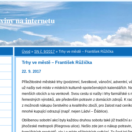
viny na internetu
Úvod
»
SN č. 9/2017
»
Trhy ve městě – František Růžička
Trhy ve městě – František Růžička
22. 9. 2017
Příležitostné městské trhy (podzimní, švestkové, vánoční, adventní, v
už našly své místo v místních kulturně-společenských kalendářích. Ne
menších obcích a na venkově. Svou cestu si našly i trhy farmářské s
řemeslných výrobků, ale především potravin z domácích zdrojů. K rados
z možnosti nákupu čerstvého a kvalitního zboží, pro žalost nad cení
mnohé kupující odrazují (např. nejen Ládví ‒ Ďáblice).
Oblíbenou sobotní akcí byly každou druhou sobotu také již tradiční a
jihočeské metropoli (Riegrova ulice). Nešlo zde jen o nákup potravin