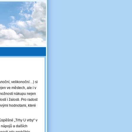
ánoční, velikonoční…) si
jen ve městech, ale i v
 možností nákupu nejen
ti i žalosti. Pro radost
kovými hodnotami, které
 úspěšné „Trhy U vrby“ v
, nápojů a dalších