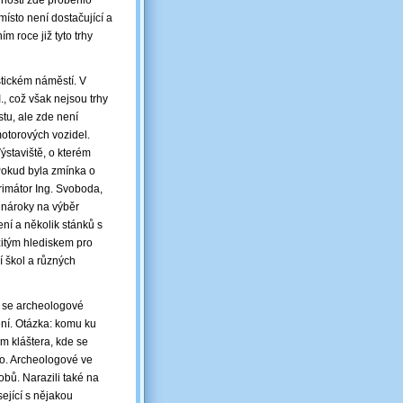
innosti zde proběhlo
ísto není dostačující a
m roce již tyto trhy
stickém náměstí. V
., což však nejsou trhy
tu, ale zde není
otorových vozidel.
staviště, o kterém
 Pokud byla zmínka o
primátor Ing. Svoboda,
é nároky na výběr
ní a několik stánků s
žitým hlediskem pro
í škol a různých
e se archeologové
ení. Otázka: komu ku
em kláštera, kde se
no. Archeologové ve
obů. Narazili také na
ející s nějakou