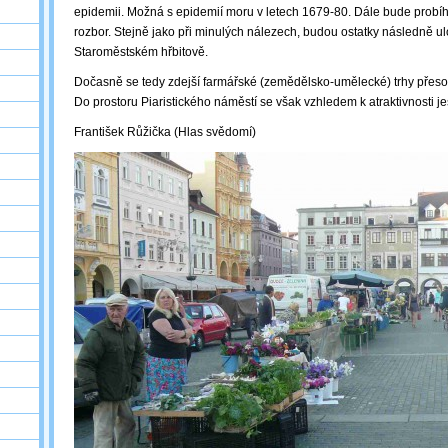
epidemii. Možná s epidemií moru v letech 1679-80. Dále bude probíh
rozbor. Stejně jako při minulých nálezech, budou ostatky následně u
Staroměstském hřbitově.
Dočasně se tedy zdejší farmářské (zemědělsko-umělecké) trhy přeso
Do prostoru Piaristického náměstí se však vzhledem k atraktivnosti je
František Růžička (Hlas svědomí)