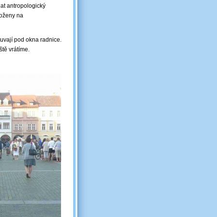
at antropologický
loženy na
uvají pod okna radnice.
ště vrátíme.