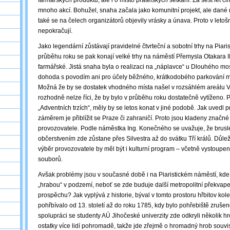
farmářských produktů, ale i o místo přátelských setkání. Za šest let č
mnoho akcí. Bohužel, snaha začala jako komunitní projekt, ale dané m
také se na čelech organizátorů objevily vrásky a únava. Proto v letošní
nepokračují.
Jako legendární zůstávají pravidelné čtvrteční a sobotní trhy na Piari
průběhu roku se pak konají velké trhy na náměstí Přemysla Otakara II
farmářské. Jistá snaha byla o realizaci na „náplavce“ u Dlouhého mos
dohoda s povodím ani pro účely běžného, krátkodobého parkování m
Možná že by se dostatek vhodného místa našel v rozsáhlém areálu Vý
rozhodně nelze říci, že by bylo v průběhu roku dostatečně vytíženo.
„Adventních trzích“, měly by se letos konat v jiné podobě. Jak uvedl 
záměrem je přiblížit se Praze či zahraničí. Proto jsou kladeny značn
provozovatele. Podle náměstka Ing. Konečného se uvažuje, že brusle
občerstvením zde zůstane přes Silvestra až do svátku Tří králů. Důle
výběr provozovatele by měl být i kulturní program ‒ včetně vystoupen
souborů.
Avšak problémy jsou v současné době i na Piaristickém náměstí, kd
„hrabou“ v podzemí, neboť se zde buduje další metropolitní překvap
prospěchu? Jak vyplývá z historie, býval v tomto prostoru hřbitov kol
pohřbívalo od 13. století až do roku 1785, kdy bylo pohřebiště zruše
spolupráci se studenty AÚ Jihočeské univerzity zde odkryli několik hr
ostatky více lidí pohromadě, takže jde zřejmě o hromadný hrob souvis