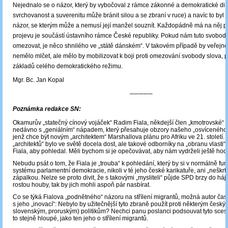
Nejednalo se o názor, který by vybočoval z rámce zákonné a demokratické dis
svrchovanost a suverenitu může bránit silou a se zbraní v ruce) a navíc to byl 
názor, se kterým může a nemusí její manžel souznít. Každopádně má na něj 
projevu je součástí ústavního rámce České republiky. Pokud nám tuto svobod
omezovat, je něco shnilého ve „státě dánském“. V takovém případě by veřejn
nemělo mlčet, ale mělo by mobilizovat k boji proti omezování svobody slova, 
základů celého demokratického režimu.
Mgr. Bc. Jan Kopal
─────
Poznámka redakce SN:
Okamurův „statečný cínový vojáček“ Radim Fiala, někdejší člen „kmotrovské“ 
nedávno s „geniálním“ nápadem, který přesahuje obzory našeho „osvíceného“
jenž chce být novým „architektem“ Marshallova plánu pro Afriku ve 21. století
„architektů“ bylo ve světě docela dost, ale takové odborníky na „obranu vlasti“, 
Fiala, aby pohledal. Měli bychom si je opečovávat, aby nám vydrželi ještě ho
Nebudu psát o tom, že Fiala je „trouba“ k pohledání, který by si v normálně fu
systému parlamentní demokracie, nikoli v té jeho české karikatuře, ani „neškrtl
zápalkou. Nelze se proto divit, že s takovými „mysliteli“ půjde SPD brzy do há
rostou houby, tak by jich mohli aspoň pár nasbírat.
Co se týká Fialova „podnětného“ názoru na střílení migrantů, možná autor čas
s jeho „inovací“: Nebylo by užitečnější tyto zbraně použít proti některým česk
slovenským, proruským) politikům? Nechci panu poslanci podsouvat tyto sces
to stejně hloupé, jako ten jeho o střílení migrantů.