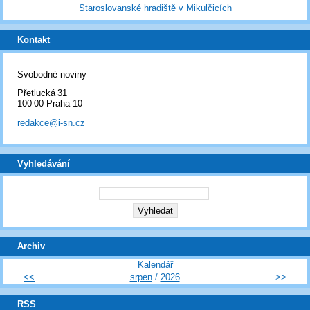
Staroslovanské hradiště v Mikulčicích
Kontakt
Svobodné noviny
Přetlucká 31
100 00 Praha 10
redakce@i-sn.cz
Vyhledávání
Archiv
Kalendář
<<
srpen
/
2026
>>
RSS