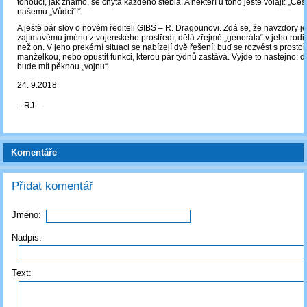
tonoucí, jak známo, se chytá každého stébla. A někteří u toho ještě volají: „Čes
našemu „Vůdci“!“
A ještě pár slov o novém řediteli GIBS – R. Dragounovi. Zdá se, že navzdory j
zajímavému jménu z vojenského prostředí, dělá zřejmě „generála“ v jeho rodi
než on. V jeho prekérní situaci se nabízejí dvě řešení: buď se rozvést s prosto
manželkou, nebo opustit funkci, kterou pár týdnů zastává. Vyjde to nastejno: 
bude mít pěknou „vojnu“.
24. 9.2018
‒ RJ ‒
Komentáře
Přidat komentář
Jméno:
Nadpis:
Text: