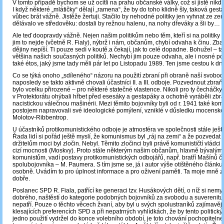
V tomto případě bychom se už ocitli na prahu občanské války, což si jistě nikd
I když některé „mlátičky“ dělají „ramena“, že by do toho klidně šly, taková ge
vůbec brát vážně. Jistěže žertuji. Stačilo by nehodné politiky jen vyhnat ze zem
dělávalo ve středověku: dostali by režnou halenu, na nohy dřeváky a šli by…
Ale teď doopravdy vážně. Nejen našim politikům nebo těm, kteří si na politiky h
jim to nejde (včetně R. Fialy), nýbrž i nám, občanům, chybí odvaha k činu. Zbabě
dějiny nepíší. Ti pouze sedí v koutě.a čekají, jak to celé dopadne. Bohužel – t
většina našich současných politiků. Nechybí jim pouze odvaha, ale i nosné poli
také étos, jaký jsme tady měli pár let po Listopadu 1989. Ten jsme cestou k dn
Co se týká onoho „sdíleného“ názoru na použití zbraní při obraně naší svobody
naposledy se takto aktivně chovali účastníci II. a III. odboje. Pozvednout zbraň
bylo vcelku přirozené – pro některé statečné vlastence. Nikoli pro ty čecháčky, 
v Protektorátu ohýbali hřbet před esesáky a gestapáky a ochotně vyráběli zbr
nacistickou válečnou mašinérii. Mezi těmito bojovníky byli od r. 1941 také komun
postojem napravovali své ideologické pomýlení, vzniklé v důsledku mocensk
Molotov-Ribbentrop.
U účastníků protikomunistického odboje je atmosféra ve společnosti stále ješt
Řada lidí si pořád ještě myslí, že komunismus byl „ráj na zemi“ a že pozvedat 
držitelům moci byl zločin. Nebyl. Těmito zločinci byli právě komunističtí vládci
cizí mocnosti (Moskvy). Proto stále některým našim občanům, hlavně bývalým
komunistům, vadí postavy protikomunistických odbojářů, např. bratří Mašínů či 
spolubojovníka – M. Paumera. S tím jsme se, já i autor výše otištěného článku J
osobně. Uvádím to pro úplnost informace a pro oživení paměti. Ta moje mně z
dobře.
Poslanec SPD R. Fiala, patřící ke generaci tzv. Husákových dětí, o níž si nemy
dobrého, naštěstí do kategorie podobných bojovníků za svobodu a suverenitu
nepatří. Pouze o těchto věcech žvaní, aby byl u svých spolustraníků zajímavějš
klesajících preferencích SPD a při nepatrných vyhlídkách, že by tento politický
jedno použití vydržel do konce volebního období, je toto chování pochopitelné