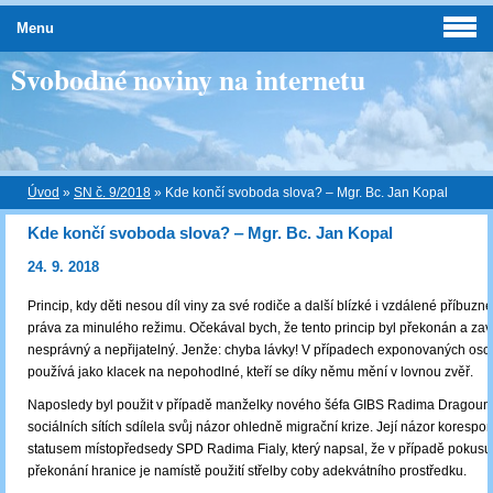
Menu
Svobodné noviny na internetu
Úvod
»
SN č. 9/2018
»
Kde končí svoboda slova? ‒ Mgr. Bc. Jan Kopal
Kde končí svoboda slova? ‒ Mgr. Bc. Jan Kopal
24. 9. 2018
Princip, kdy děti nesou díl viny za své rodiče a další blízké i vzdálené příbuz
práva za minulého režimu. Očekával bych, že tento princip byl překonán a zav
nesprávný a nepřijatelný. Jenže: chyba lávky! V případech exponovaných oso
používá jako klacek na nepohodlné, kteří se díky němu mění v lovnou zvěř.
Naposledy byl použit v případě manželky nového šéfa GIBS Radima Dragouna
sociálních sítích sdílela svůj názor ohledně migrační krize. Její názor korespo
statusem místopředsedy SPD Radima Fialy, který napsal, že v případě pokusu
překonání hranice je namístě použití střelby coby adekvátního prostředku.