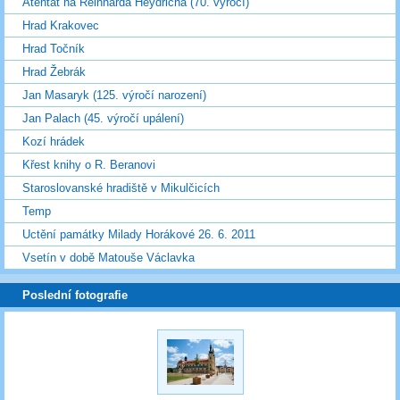
Atentát na Reinharda Heydricha (70. výročí)
Hrad Krakovec
Hrad Točník
Hrad Žebrák
Jan Masaryk (125. výročí narození)
Jan Palach (45. výročí upálení)
Kozí hrádek
Křest knihy o R. Beranovi
Staroslovanské hradiště v Mikulčicích
Temp
Uctění památky Milady Horákové 26. 6. 2011
Vsetín v době Matouše Václavka
Poslední fotografie