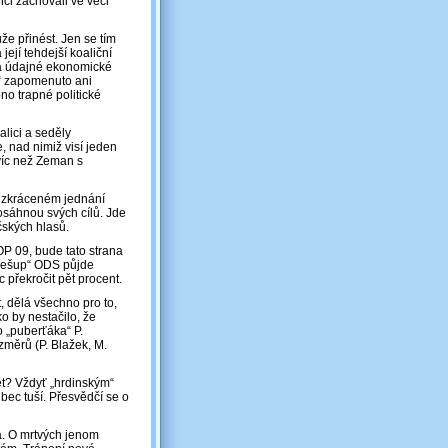
nci zachovali ve věci
že přinést. Jen se tím
ejí tehdejší koaliční
ce a údajné ekonomické
y“ zapomenuto ani
no trapné politické
lici a seděly
, nad nimiž visí jeden
 víc než Zeman s
 zkráceném jednání
sáhnou svých cílů. Jde
ičských hlasů.
OP 09, bude tato strana
 „sešup“ ODS půjde
 překročit pět procent.
, dělá všechno pro to,
o by nestačilo, že
o „puberťáka“ P.
měrů (P. Blažek, M.
ět? Vždyť „hrdinským“
bec tuší. Přesvědčí se o
ná. O mrtvých jenom