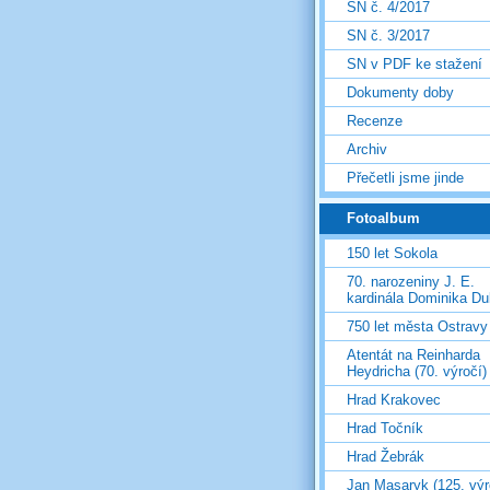
SN č. 4/2017
SN č. 3/2017
SN v PDF ke stažení
Dokumenty doby
Recenze
Archiv
Přečetli jsme jinde
Fotoalbum
150 let Sokola
70. narozeniny J. E.
kardinála Dominika D
750 let města Ostravy
Atentát na Reinharda
Heydricha (70. výročí)
Hrad Krakovec
Hrad Točník
Hrad Žebrák
Jan Masaryk (125. výr