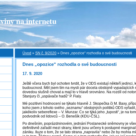
viny na internetu
Úvod
»
SN č. 9/2020
»
Dnes „opozice“ rozhodla o své budoucnosti
Dnes „opozice“ rozhodla o své budoucnosti
17. 9. 2020
Ještě včera bych byl ochoten tvrdit, že v ODS existují někteří jedinci, k
budoucnost. Měl jsem tím na mysli pár docela obstojně vypadajících 
dovedou slušně chovat a mají to v hlavě srovnáno. Na rozdíl od notor
Stanjury či „uspávače hadů“ P. Fialy.
Mé pozitivní hodnocení se týkalo hlavně J. Skopečka či M. Baxy, příp
koho jsem z tohoto svého „seznamu“ obstojných politiků ODS vyřadil, 
jakékoliv sebereflexe – V. Munzar. Co se týká jeho „tuposti“, je na t
podvodník od lidovců – O. Benešík (KDU-ČSL).
Po dnešním, poprázdninovém, jednání Poslanecké sněmovny je vše
definitivně zařadil mezi strany, které jsou určeny k postupné margin
zániku. Iluze o tom, že se tato strana „napravila“ nebo že by mohla 