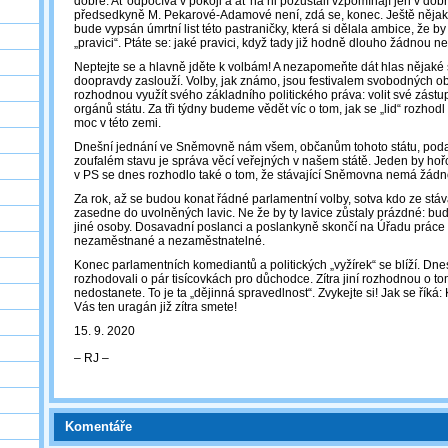
dobře. Ať odpočívá v pokoji a ať na ni pozůstalí vzpomínají jen v do
předsedkyně M. Pekarové-Adamové není, zdá se, konec. Ještě nějak
bude vypsán úmrtní list této pastraničky, která si dělala ambice, že b
„pravici“. Ptáte se: jaké pravici, když tady již hodně dlouho žádnou
Neptejte se a hlavně jděte k volbám! A nezapomeňte dát hlas nějaké st
doopravdy zaslouží. Volby, jak známo, jsou festivalem svobodných ob
rozhodnou využít svého základního politického práva: volit své zás
orgánů státu. Za tři týdny budeme vědět víc o tom, jak se „lid“ rozhod
moc v této zemi.
Dnešní jednání ve Sněmovně nám všem, občanům tohoto státu, podalo
zoufalém stavu je správa věcí veřejných v našem státě. Jeden by hoř
v PS se dnes rozhodlo také o tom, že stávající Sněmovna nemá žád
Za rok, až se budou konat řádné parlamentní volby, sotva kdo ze stá
zasedne do uvolněných lavic. Ne že by ty lavice zůstaly prázdné: bu
jiné osoby. Dosavadní poslanci a poslankyně skončí na Úřadu práce
nezaměstnané a nezaměstnatelné.
Konec parlamentních komediantů a politických „vyžírek“ se blíží. Dnes
rozhodovali o pár tisícovkách pro důchodce. Zítra jiní rozhodnou o 
nedostanete. To je ta „dějinná spravedlnost“. Zvykejte si! Jak se říká: Kd
Vás ten uragán již zítra smete!
15. 9. 2020
‒ RJ ‒
Komentáře