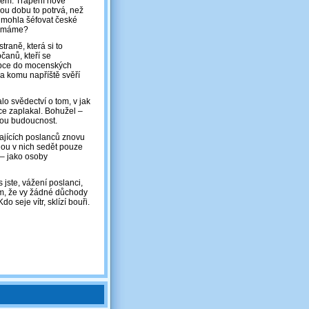
brém. Trápení nové
ou dobu to potrvá, než
y mohla šéfovat české
 nemáme?
raně, která si to
čanů, kteří se
tupce do mocenských
l a komu napříště svěří
 svědectví o tom, v jak
ce zaplakal. Bohužel –
nou budoucnost.
vajících poslanců znovu
dou v nich sedět pouze
 – jako osoby
 jste, vážení poslanci,
tom, že vy žádné důchody
o seje vítr, sklízí bouři.