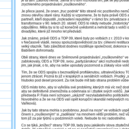
je ta tam. Žádnou nemá. Sama si o tom rozhodla tím, jak se její posla
zrychleného projednávání „rouškovného“.
Je přece jasné, že onen „truc podnik“ této straně nic pozitivního nemů
znovu otevřou staré rány. Každý si vzpomene, že to byla právě ODS a j
partneři, kteří dopustili „rozkradení republiky“ v rámci tzv. privatiza
transformace v 90. letech 20. století. ODS to nikdy nebude „historick
odpuštěno. Měla by si to už konečně uvědomit a nehrát tady s voliči o
divadýlko, které již mnoho let předvádí.
Jak známo, právě ODS a TOP 09, které byly po volbách z r. 2010 v koa
v Nečasově vládě, nesou spoluzodpovědnost za tzv. církevní restituce
velký otazník. Tato záležitost dodnes rozděluje společnost, dokonce
Babišem dohromady.
Obě strany, které dnes ve Sněmovně projednávání „rouškovného“ ve
zablokovaly, ODS a TOP 09, svou „partyzánskou“ akcí rozhodně nedo
jim, jak jinak, o to, aby na sebe upoutaly pozornost a získaly více vol
Tím, že se ODS spojila s beznadějně profláknutou, ultralevičáckou T
jenom ztrácet. Pozná to již v krajských a senátních volbách. Prudký
hluboko pod deset procent. Za rok bude mít tato strana problém vůbec
ODS místo toho, aby si vyřešila své problémy, kterých má víc než dost
aby se definitivně znemožnila a odehnala si i zbytek svých voličů. Jak
předseda P. Fiala není schopen „ukáznit“ nezvladatelného politickéh
Novotného a že se na ODS valí opět korupční skandál nebývalých roz
Vaňková).
Jak by tato strana mohla s podobnou „koulí na noze“ ve volbách usp
činem s „rouškovným“ si „zadělala“ na mnohem větší problém, než vů
tom již za pár týdnů u podzimních voleb. Nebude to nic radostného.
Co se týká „knížecí“ strany TOP 09, tady jsou jakákoliv slova zbyteč