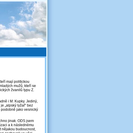
teří mají politickou
mladých mužů, kteří se
ických žvanilů typu Z.
adně i M. Kupky. Jediný,
je „alpský lyžař“ bez
om podobně jako vesnický
chno jinak. ODS jsem
alizaci a k následnému
mít nějakou budoucnost,