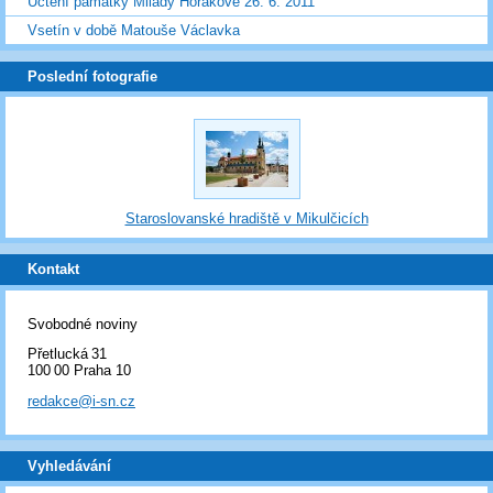
Uctění památky Milady Horákové 26. 6. 2011
Vsetín v době Matouše Václavka
Poslední fotografie
Staroslovanské hradiště v Mikulčicích
Kontakt
Svobodné noviny
Přetlucká 31
100 00 Praha 10
redakce@i-sn.cz
Vyhledávání