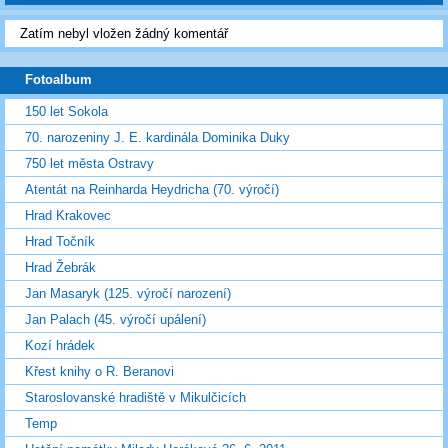
Zatím nebyl vložen žádný komentář
Fotoalbum
150 let Sokola
70. narozeniny J. E. kardinála Dominika Duky
750 let města Ostravy
Atentát na Reinharda Heydricha (70. výročí)
Hrad Krakovec
Hrad Točník
Hrad Žebrák
Jan Masaryk (125. výročí narození)
Jan Palach (45. výročí upálení)
Kozí hrádek
Křest knihy o R. Beranovi
Staroslovanské hradiště v Mikulčicích
Temp