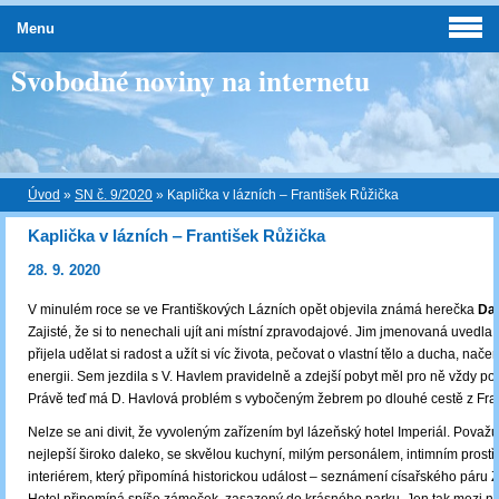
Menu
Svobodné noviny na internetu
Úvod
»
SN č. 9/2020
»
Kaplička v lázních ‒ František Růžička
Kaplička v lázních ‒ František Růžička
28. 9. 2020
V minulém roce se ve Františkových Lázních opět objevila známá herečka
Da
Zajisté, že si to nenechali ujít ani místní zpravodajové. Jim jmenovaná uvedla,
přijela udělat si radost a užít si víc života, pečovat o vlastní tělo a ducha, načer
energii. Sem jezdila s V. Havlem pravidelně a zdejší pobyt měl pro ně vždy pozi
Právě teď má D. Havlová problém s vybočeným žebrem po dlouhé cestě z Fra
Nelze se ani divit, že vyvoleným zařízením byl lázeňský hotel Imperiál. Považu
nejlepší široko daleko, se skvělou kuchyní, milým personálem, intimním prost
interiérem, který připomíná historickou událost – seznámení císařského páru Zi