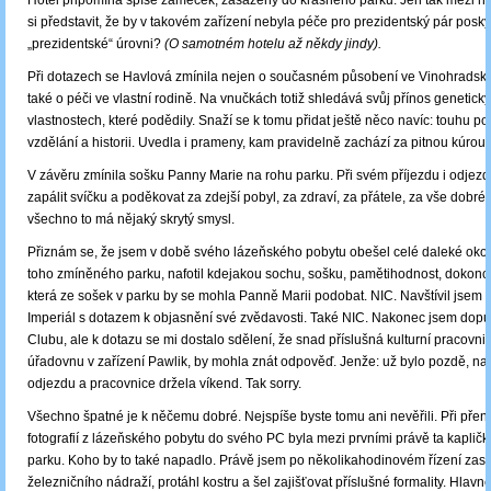
Hotel připomíná spíše zámeček, zasazený do krásného parku. Jen tak mezi n
si představit, že by v takovém zařízení nebyla péče pro prezidentský pár posk
„prezidentské“ úrovni?
(O samotném hotelu až někdy jindy).
Při dotazech se Havlová zmínila nejen o současném působení ve Vinohradské
také o péči ve vlastní rodině. Na vnučkách totiž shledává svůj přínos genetický
vlastnostech, které podědily. Snaží se k tomu přidat ještě něco navíc: touhu po
vzdělání a historii. Uvedla i prameny, kam pravidelně zachází za pitnou kúrou.
V závěru zmínila sošku Panny Marie na rohu parku. Při svém příjezdu i odjezdu
zapálit svíčku a poděkovat za zdejší pobyl, za zdraví, za přátele, za vše dobré 
všechno to má nějaký skrytý smysl.
Přiznám se, že jsem v době svého lázeňského pobytu obešel celé daleké okolí
toho zmíněného parku, nafotil kdejakou sochu, sošku, pamětihodnost, dokonc
která ze sošek v parku by se mohla Panně Marii podobat. NIC. Navštívil jsem 
Imperiál s dotazem k objasnění své zvědavosti. Také NIC. Nakonec jsem dopu
Clubu, ale k dotazu se mi dostalo sdělení, že snad příslušná kulturní pracovnic
úřadovnu v zařízení Pawlik, by mohla znát odpověď. Jenže: už bylo pozdě, nas
odjezdu a pracovnice držela víkend. Tak sorry.
Všechno špatné je k něčemu dobré. Nejspíše byste tomu ani nevěřili. Při pře
fotografií z lázeňského pobytu do svého PC byla mezi prvními právě ta kaplič
parku. Koho by to také napadlo. Právě jsem po několikahodinovém řízení zasta
železničního nádraží, protáhl kostru a šel zajišťovat příslušné formality. Hlavn