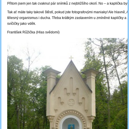
Přitom jsem jen tak cvaknul pár snímků z nejbližšího okolí. No – a kaplička byl
Tak ať máte taky takové štěstí, pokud jste fotografovými maniaky! Ale hlavně, Ať
tělesný organismus i ducha. Třeba krátkým zastavením u zmíněné kapličky a 
svíčičky jako vděk.
František Růžička (Hlas svědomí)