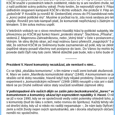
KSČM snažili v posledních letech zviditelnit, nikdo by si ani nevšiml chvíle, kdy
z naší politické scény potichu vytratí. Proto tvrdím, že nejnovější výrok V. Filipa
ústředním sloganem kampaně KSČM v těchto volbách. Ale protože V. Filip ani
„pobočník“ P. Kováčik (a rovněž M. Grebeníček) znovu do PS kandidovat nebud
o „konci jedné politické éry“. Musíme si počkat na to, zda nová sestava pro let
uspěje. Rovněž pro tuto kampaň platí, že komunisté nepřicházejí s žádným 
tématem. S tím sotva mohou uspět.
V letošních volbách se o slovo mnohem hlasitěji hlásí ty politické subjekty, k
převezmou po KSČM její funkci hlavní „protestní strany“: Šlachtova „Přísaha“, „
vedená Z. Majerovou-Zahradníkovou, nebo „Volný blok“ v čele s poslancem-p
Volným. Ve stínu těchto stran, jež mají reálnou šanci překročit „magických“ 5 
stát, že odchod KSČM ze Sněmovny bude zaznamenán až poté, kdy se zklidn
úspěšné strany posadí všechny své poslance do lavic. Do Vánoc by mohlo být
povede další čtyři roky tuto zemi. Méně důležité pak bude, kdo u toho bude ch
─────
Prezident V. Havel komunisty nezakázal, ale nemluvil s nimi…
Co se týká „strašáka komunismu“, s tím máme v naší zemi bohaté zkušenosti. 
K. Marx ve svém „Manifestu komunistické strany“ (1848). A komunismem se pr
strašilo od té doby neustále, hlavně když byly nějaké problémy. Dokonce i pot
experiment s „komunistickým režimem“ (1948-1989) neuspěl u nás ani v další
které se po Druhé světové válce staly součástí sovětské zájmové sféry.
V polistopadové éře našich dějin se zatím jako bezkonkurenční „borec“ ve
komunismem a komunisty ukázal být exprezident republiky V. Havel.
O něm
se již v roce 1990, kdy se ve společnosti vedly ostré polemiky ohledně toho, ja
s komunisty (buď do láku s octem, nebo rovnou do špiritusu). Každý tehdy vědě
od dnešní doby, kdy už si nikdo nic raději nepamatuje ‒, že nám tady čtyřicet l
zemi a ničili životy nejen svých spolustraníků, ale i docela obyčejných občanů, 
neměli nic společného.