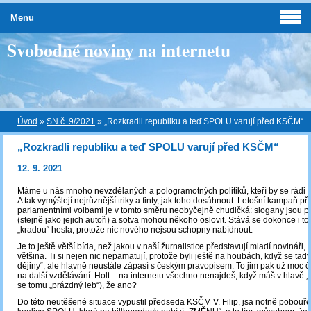
Menu
Svobodné noviny na internetu
Úvod
»
SN č. 9/2021
»
„Rozkradli republiku a teď SPOLU varují před KSČM“
„Rozkradli republiku a teď SPOLU varují před KSČM“
12. 9. 2021
Máme u nás mnoho nevzdělaných a pologramotných politiků, kteří by se rádi ud
A tak vymýšlejí nejrůznější triky a finty, jak toho dosáhnout. Letošní kampaň př
parlamentními volbami je v tomto směru neobyčejně chudičká: slogany jsou př
(stejně jako jejich autoři) a sotva mohou někoho oslovit. Stává se dokonce i to,
„kradou“ hesla, protože nic nového nejsou schopny nabídnout.
Je to ještě větší bída, než jakou v naší žurnalistice představují mladí novináři, 
většina. Ti si nejen nic nepamatují, protože byli ještě na houbách, když se tad
dějiny“, ale hlavně neustále zápasí s českým pravopisem. To jim pak už moc 
na další vzdělávání. Holt – na internetu všechno nenajdeš, když máš v hlavě „
se tomu „prázdný leb“), že ano?
Do této neutěšené situace vypustil předseda KSČM V. Filip, jsa notně pobou