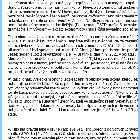
skutečnosti představovaly pouhé „krytí“ nejrůznějších ekonomických lumpáren, 
„tuneláři“, překupníci, šmelináři a „bílí koně“. Nejvíce se tomuto „mafiánskému 
jak jej označoval exprezident V. Havel, dařilo v „divokých devadesátkách“. U n
bezuzdné řádění doprovázeno např. „orlickými vraždami“ nebo záhadnými zm
několika podnikatelů či „popravou“ F. Mrázka. Na Slovensku se v éře „mečiari
odehrávaly scény mnohem drastičtější. (Po rozpadu ČSFR prošlo Slovensko 
dramatičtějším vývojem – jakožto ekonomicky chudší část bývalého společného
Připomínám tato fakta proto, že se za těch 30 let na mnoho věcí zapomnělo. 
V. Klaus st., ale většinu zmíněných lumpáren měli na svědomí lidé ze zákulisí
situace byla i v jiných „pravicových“ stranách, zejména v ODA (= Občanská d
aliance), s níž byli spojeni např. ministři V. Dlouhý (dnes předseda Hospodářs
Ježek (jeden z „otců privatizace“), ale i P. Bratinka (dne 7. 9. 2021 v pořadu „F
Moravce“ ze sebe dělal div ne „pána se svatozáří“, který za nic nemůže) nebo
bývalý disident a filozof, jenž se dnes vydává za „politologa“, který nás čas o
z televizní obrazovky svými politickými komentáři, zatímco jeho syn Janek Kro
na „fabrikování“ různých politických kauz a afér.
Ať tak či onak, výsledkem onoho „rozkradení“ republiky byla škoda, kterou e
odhadují na několik bilionů Kč (s přihlédnutím k vývoji inflace). Zatím nikdo 
tyto všechny privatizační kauzy odhalit a vyčíslit vzniklé škody, natož potrestat 
těchto kauz, pokud byly vůbec vyšetřovány, končí „ve ztracenu“. Nikomu se do
Věc je o to komplikovanější, že přímé zodpovědnosti se zúčastnění politici větš
tím, že to „hodili“ na subalterní úředníky, kteří ve skutečnosti jen vykonávali př
nadřízených. Je to dokonale začarovaný kruh. Správně by měli jít do vězení tito p
oni „nastrčení“ úředníci. Dokud tomu tak nebude, lze jen stěží hovořit o ČR ja
státě.
─────
V. Filip má pravdu také v druhé části své věty: Tito „borci“ z dotyčných „pravico
koalice SPOLU) již v 90. letech 20. století měli zodpovědnost za ono „rozkrade
před tři čtvrtě rokem vytvořili předvolební koalici, aby se pár jejich politiků dos