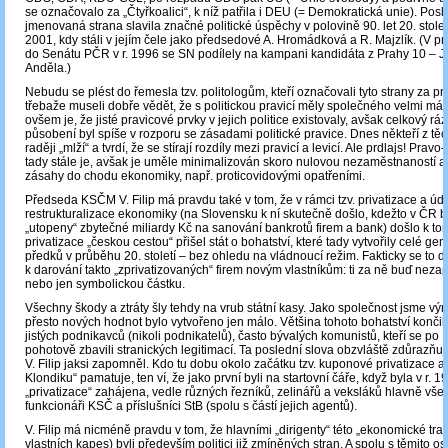
se označovalo za „Čtyřkoalici“, k níž patřila i DEU (= Demokratická unie). Pos
jmenovaná strana slavila značné politické úspěchy v polovině 90. let 20. stole
2001, kdy stáli v jejím čele jako předsedové A. Hromádková a R. Majzlík. (V p
do Senátu PČR v r. 1996 se SN podílely na kampani kandidáta z Prahy 10 – JU
Anděla.)
Nebudu se plést do řemesla tzv. politologům, kteří označovali tyto strany za pr
třebaže museli dobře vědět, že s politickou pravicí měly společného velmi má
ovšem je, že jisté pravicové prvky v jejich politice existovaly, avšak celkový ráz
působení byl spíše v rozporu se zásadami politické pravice. Dnes někteří z těch
raději „mlží“ a tvrdí, že se stírají rozdíly mezi pravicí a levicí. Ale prdlajs! Pravo-
tady stále je, avšak je uměle minimalizován skoro nulovou nezaměstnaností a 
zásahy do chodu ekonomiky, např. proticovidovými opatřeními.
Předseda KSČM V. Filip má pravdu také v tom, že v rámci tzv. privatizace a úd
restrukturalizace ekonomiky (na Slovensku k ní skutečně došlo, kdežto v ČR 
„utopeny“ zbytečné miliardy Kč na sanování bankrotů firem a bank) došlo k to
privatizace „českou cestou“ přišel stát o bohatství, které tady vytvořily celé g
předků v průběhu 20. století – bez ohledu na vládnoucí režim. Fakticky se to d
k darování takto „zprivatizovaných“ firem novým vlastníkům: ti za ně buď nezapl
nebo jen symbolickou částku.
Všechny škody a ztráty šly tehdy na vrub státní kasy. Jako společnost jsme výr
přesto nových hodnot bylo vytvořeno jen málo. Většina tohoto bohatství konči
jistých podnikavců (nikoli podnikatelů), často bývalých komunistů, kteří se po
pohotově zbavili stranických legitimací. Ta poslední slova obzvláště zdůrazňuj
V. Filip jaksi zapomněl. Kdo tu dobu okolo začátku tzv. kuponové privatizace 
Klondiku“ pamatuje, ten ví, že jako první byli na startovní čáře, když byla v r. 1
„privatizace“ zahájena, vedle různých řezníků, zelinářů a veksláků hlavně všeli
funkcionáři KSČ a příslušníci StB (spolu s částí jejich agentů).
V. Filip má nicméně pravdu v tom, že hlavními „dirigenty“ této „ekonomické tr
vlastních kapes) byli především politici již zmíněných stran. A spolu s těmito o