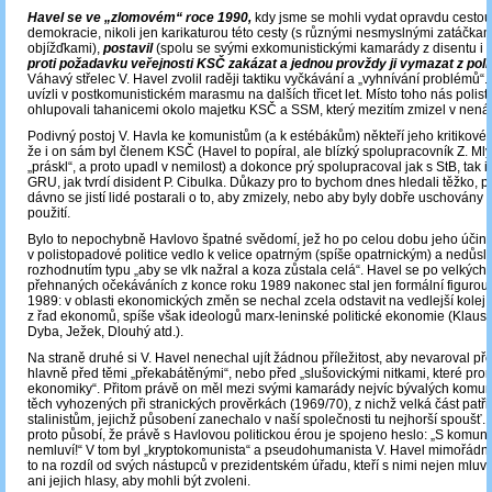
Havel se ve „zlomovém“ roce 1990,
kdy jsme se mohli vydat opravdu cesto
demokracie, nikoli jen karikaturou této cesty (s různými nesmyslnými zatáčkam
objížďkami),
postavil
(spolu se svými exkomunistickými kamarády z disentu i z 
proti požadavku veřejnosti KSČ zakázat a jednou provždy ji vymazat z poli
Váhavý střelec V. Havel zvolil raději taktiku vyčkávání a „vyhnívání problémů“.
uvízli v postkomunistickém marasmu na dalších třicet let. Místo toho nás polisto
ohlupovali tahanicemi okolo majetku KSČ a SSM, který mezitím zmizel v nená
Podivný postoj V. Havla ke komunistům (a k estébákům) někteří jeho kritikové v
že i on sám byl členem KSČ (Havel to popíral, ale blízký spolupracovník Z. Mly
„práskl“, a proto upadl v nemilost) a dokonce prý spolupracoval jak s StB, tak 
GRU, jak tvrdí disident P. Cibulka. Důkazy pro to bychom dnes hledali těžko, pr
dávno se jistí lidé postarali o to, aby zmizely, nebo aby byly dobře uschovány
použití.
Bylo to nepochybně Havlovo špatné svědomí, jež ho po celou dobu jeho účin
v polistopadové politice vedlo k velice opatrným (spíše opatrnickým) a nedůs
rozhodnutím typu „aby se vlk nažral a koza zůstala celá“. Havel se po velkých
přehnaných očekáváních z konce roku 1989 nakonec stal jen formální figurou
1989: v oblasti ekonomických změn se nechal zcela odstavit na vedlejší kolej
z řad ekonomů, spíše však ideologů marx-leninské politické ekonomie (Klaus,
Dyba, Ježek, Dlouhý atd.).
Na straně druhé si V. Havel nenechal ujít žádnou příležitost, aby nevaroval př
hlavně před těmi „překabátěnými“, nebo před „slušovickými nitkami, které pror
ekonomiky“. Přitom právě on měl mezi svými kamarády nejvíc bývalých komun
těch vyhozených při stranických prověrkách (1969/70), z nichž velká část patři
stalinistům, jejichž působení zanechalo v naší společnosti tu nejhorší spoušť
proto působí, že právě s Havlovou politickou érou je spojeno heslo: „S komuni
nemluví!“ V tom byl „kryptokomunista“ a pseudohumanista V. Havel mimořádn
to na rozdíl od svých nástupců v prezidentském úřadu, kteří s nimi nejen mluvil
ani jejich hlasy, aby mohli být zvoleni.