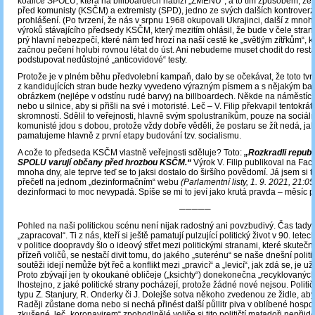
koalice SPOLU, která na billboardech nabízí „ZMĚNU“, a to tím způsobem, že z
před komunisty (KSČM) a extremisty (SPD), jedno ze svých dalších kontroverz
prohlášení. (Po tvrzení, že nás v srpnu 1968 okupovali Ukrajinci, další z mnoh
výroků stávajícího předsedy KSČM, který mezitím ohlásil, že bude v čele strany 
prý hlavní nebezpečí, které nám teď hrozí na naší cestě ke „světlým zítřkům“,
začnou pečení holubi rovnou létat do úst. Ani nebudeme muset chodit do resta
podstupovat nedůstojné „anticovidové“ testy.
Protože je v plném běhu předvolební kampaň, dalo by se očekávat, že toto tvr
z kandidujících stran bude hezky vyvedeno výrazným písmem a s nějakým b
obrázkem (nejlépe v odstínu rudé barvy) na billboardech. Někde na náměstíc
nebo u silnice, aby si přišli na své i motoristé. Leč – V. Filip překvapil tentok
skromností. Sdělil to veřejnosti, hlavně svým spolustraníkům, pouze na sociálníc
komunisté jdou s dobou, protože vždy dobře věděli, že postaru se žít nedá, jak
pamatujeme hlavně z první etapy budování tzv. socialismu.
A cože to předseda KSČM vlastně veřejnosti sděluje? Toto:
„Rozkradli republ
SPOLU varují občany před hrozbou KSČM.“
Výrok V. Filip publikoval na Fac
mnoha dny, ale teprve teď se to jaksi dostalo do širšího povědomí. Já jsem si t
přečetl na jednom „dezinformačním“ webu
(Parlamentní listy, 1. 9. 2021, 21:05
dezinformaci to moc nevypadá. Spíše se mi to jeví jako krutá pravda – měsíc 
─────
Pohled na naši politickou scénu není nijak radostný ani povzbudivý. Čas tady
„zapracoval“. Ti z nás, kteří si ještě pamatují pulzující politický život v 90. letech
v politice doopravdy šlo o ideový střet mezi politickými stranami, které skutečně
přízeň voličů, se nestačí divit tomu, do jakého „suterénu“ se naše dnešní polit
soutěži idejí nemůže být řeč a konflikt mezi „pravicí“ a „levicí“, jak zdá se, je u
Proto zbývají jen ty okoukané obličeje („ksichty“) donekonečna „recyklovaných“
lhostejno, z jaké politické strany pocházejí, protože žádné nové nejsou. Političt
typu Z. Stanjury, R. Onderky či J. Dolejše sotva někoho zvedenou ze židle, aby š
Raději zůstane doma nebo si nechá přinést další půllitr piva v oblíbené hosp
zkušené, leč „koronavirem“ zpohodlnělé voliče si tito političtí matadoři nepřijdo