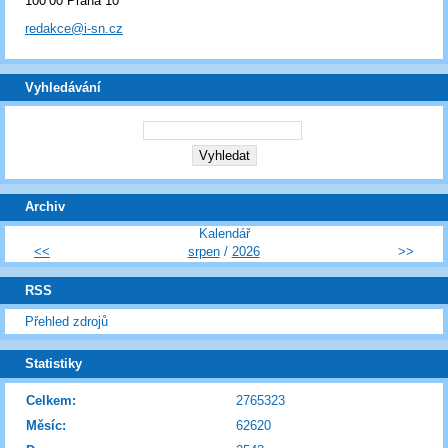
100 00 Praha 10
redakce@i-sn.cz
Vyhledávání
Archiv
Kalendář
<<
srpen
/
2026
>>
RSS
Přehled zdrojů
Statistiky
Celkem:
2765323
Měsíc:
62620