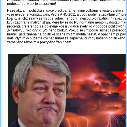
nedostanou. A tak je to správně!
Naše aktuální politická situace před parlamentními volbami je ještě daleko sm
výše uvedené konstatování. Vedle ANO 2011 a dvou podivně „spatlaných“ př
koalic, jejichž strany se k sobě vůbec nehodí (= nejsou „kompatibilní“) a jež by
kvůli záchraně malých stran, které by se do PS normálně nemohly dostat (mají 
procenta preferencí), se objevuje kdesi v dálce světýlko v podobě politických 
„Přísahy“, „Trikolóry“ či „Volného bloku“. Pokud se jim podaří uspět a překročit
hranici, jistá změna na politické scéně by tím mohla nastat. V opačném případ
další čtyři roky budeme dýchat smrad ze zapáchající vody našeho politického 
zarostlého rákosím a pokrytého žabincem.
─────