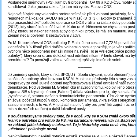
Poslanecké sněmovny (PS), kam by tříprocentní TOP 09 a KDU-ČSL mohly so
kandidovat. Jako „nosná raketa“ je tam má vynést Fialova ODS.
Nejnovější výzkumy volebních preferencí měsíc před volbami prokázaly, že v 
regionech má koalice SPOLU jen 14 % hlasů (8+3+3). Fakticky to znamená, ž
této „masochistické“ politické operace se ODS vrátila na čísla z doby po pádu
(2013), kdy straně krátce šéfoval M. Kuba (a M. Němcová se chystala na post
vlády, kterou se nakonec nestala; bylo to nikoli proto, že má jen maturitu, ale pr
Zeman nedal pověření k sestavování vlády).
Po M. Kubovi převzal ODS politolog P. Fiala. Jeho cesta od 7,72 % po volbách 
k dnešním 8 % těsně před dalšími volbami o osm let později, to je věru politický
bychom něco podobného nenašli nikde na světě. To je výsledek práce politol
baterky“), který svou stranu dokázal vést odnikud nikam. A tento člověk má být 
premiérem“? To považuji zatím za vůbec nejlepší vtip letošních voleb.
─────
Již zmíněný spolek, který si říká SPOLU (= Spolu chyceni, spolu oběšeni“), podl
straší naše občany před hrozbou KSČM. Musím se předsedy této strany zasta
doopravdy za celé 30leté období nepředstavovala žádné ohrožení naší svobo
demokracie. Pod vedením M. Grebeníčka (navzdory tomu, kdo byl jeho otec) i V
(agenta StB s krycím jménem „Falmer“) dělala všechno pro to, aby se stala řá
„systémovou“, stranou našeho demokratického parlamentu. Čím víc se vytrácel j
snižoval počet zástupců v obou komorách parlamentu, v krajských i obecních
zastupitelstvech, o to víc V. Filip „tlačil na pilu“, aby pro „své“ lidi zajistil různé
míst v dozorčích radách) a další lukrativní posty.
V současnosti jsme svědky toho, že v době, kdy se KSČM zmítá okolo pěti
hranice potřebné pro vstup do PS, má paradoxně největší vliv na Babišovu 
na základě jakési dohody o toleranci. To je historicky zcela nová věc, ktero
„učebnice“ politologie nezná.
Nebýt všelijakých, nepříliš dobrých výroků, kterými se V. Filip a někteří členov