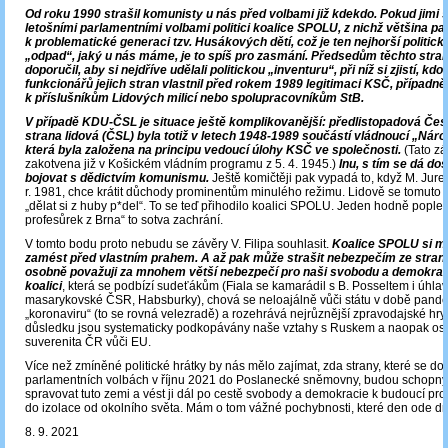
Od roku 1990 strašil komunisty u nás před volbami již kdekdo. Pokud jimi s
letošními parlamentními volbami politici koalice SPOLU, z nichž většina pat
k problematické generaci tzv. Husákových dětí, což je ten nejhorší politický
„odpad“, jaký u nás máme, je to spíš pro zasmání. Předsedům těchto stra
doporučil, aby si nejdříve udělali politickou „inventuru“, při níž si zjistí, kdo 
funkcionářů jejich stran vlastnil před rokem 1989 legitimaci KSČ, případně 
k příslušníkům Lidových milicí nebo spolupracovníkům StB.
V případě KDU-ČSL je situace ještě komplikovanější: předlistopadová Če
strana lidová (ČSL) byla totiž v letech 1948-1989 součástí vládnoucí „Národ
která byla založena na principu vedoucí úlohy KSČ ve společnosti.
(Tato zá
zakotvena již v Košickém vládním programu z 5. 4. 1945.)
Inu, s tím
se dá dos
bojovat s dědictvím komunismu.
Ještě komičtěji pak vypadá to, když M. Jure
r. 1981, chce krátit důchody prominentům minulého režimu. Lidově se tomuto ž
„dělat si z huby p*del“. To se teď přihodilo koalici SPOLU. Jeden hodně poplet
profesůrek z Brna“ to sotva zachrání.
V tomto bodu proto nebudu se závěry V. Filipa souhlasit.
Koalice SPOLU si mu
zamést před vlastním prahem. A až pak může strašit nebezpečím ze stra
osobně považuji za mnohem větší nebezpečí pro naši svobodu a demokraci
koalici
, která se podbízí sudeťákům (Fiala se kamarádil s B. Posseltem i úhlav
masarykovské ČSR, Habsburky), chová se neloajálně vůči státu v době pand
„koronaviru“ (to se rovná velezradě) a rozehrává nejrůznější zpravodajské hry, 
důsledku jsou systematicky podkopávány naše vztahy s Ruskem a naopak o
suverenita ČR vůči EU.
Více než zmíněné politické hrátky by nás mělo zajímat, zda strany, které se d
parlamentních volbách v říjnu 2021 do Poslanecké sněmovny, budou schopny
spravovat tuto zemi a vést ji dál po cestě svobody a demokracie k budoucí pros
do izolace od okolního světa. Mám o tom vážné pochybnosti, které den ode dne
8. 9. 2021