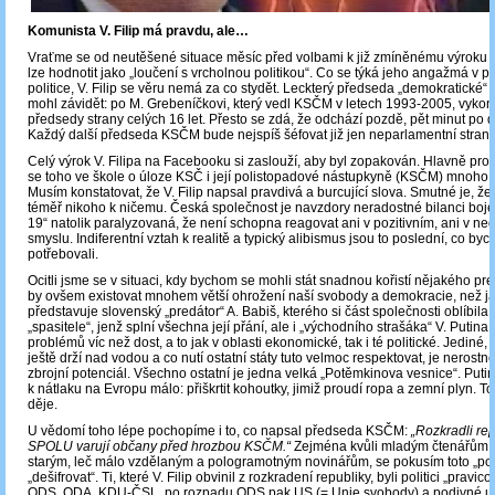
Komunista V. Filip má pravdu, ale…
Vraťme se od neutěšené situace měsíc před volbami k již zmíněnému výroku V.
lze hodnotit jako „loučení s vrcholnou politikou“. Co se týká jeho angažmá v p
politice, V. Filip se věru nemá za co stydět. Leckterý předseda „demokratické“
mohl závidět: po M. Grebeníčkovi, který vedl KSČM v letech 1993-2005, vykoná
předsedy strany celých 16 let. Přesto se zdá, že odchází pozdě, pět minut po 
Každý další předseda KSČM bude nejspíš šéfovat již jen neparlamentní straně
Celý výrok V. Filipa na Facebooku si zaslouží, aby byl zopakován. Hlavně pro t
se toho ve škole o úloze KSČ i její polistopadové nástupkyně (KSČM) mnoho 
Musím konstatovat, že V. Filip napsal pravdivá a burcující slova. Smutné je, ž
téměř nikoho k ničemu. Česká společnost je navzdory neradostné bilanci boje 
19“ natolik paralyzovaná, že není schopna reagovat ani v pozitivním, ani v ne
smyslu. Indiferentní vztah k realitě a typický alibismus jsou to poslední, co by
potřebovali.
Ocitli jsme se v situaci, kdy bychom se mohli stát snadnou kořistí nějakého pr
by ovšem existovat mnohem větší ohrožení naší svobody a demokracie, než j
představuje slovenský „predátor“ A. Babiš, kterého si část společnosti oblíbila
„spasitele“, jenž splní všechna její přání, ale i „východního strašáka“ V. Putina
problémů víc než dost, a to jak v oblasti ekonomické, tak i té politické. Jediné
ještě drží nad vodou a co nutí ostatní státy tuto velmoc respektovat, je nerostn
zbrojní potenciál. Všechno ostatní je jedna velká „Potěmkinova vesnice“. Putin
k nátlaku na Evropu málo: přiškrtit kohoutky, jimiž proudí ropa a zemní plyn. T
děje.
U vědomí toho lépe pochopíme i to, co napsal předseda KSČM:
„Rozkradli rep
SPOLU varují občany před hrozbou KSČM.“
Zejména kvůli mladým čtenářům i 
starým, leč málo vzdělaným a pologramotným novinářům, se pokusím toto „posel
„dešifrovat“. Ti, které V. Filip obvinil z rozkradení republiky, byli politici „pravic
ODS, ODA, KDU-ČSL, po rozpadu ODS pak US (= Unie svobody) a podivné us