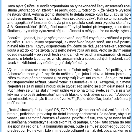
Jako bývalý učitel si dobře vzpomínám na ty nekonečné řady absolventů zcel
studia „andragogiky“, kterých se jednu dobu „urodilo“ tolik, že některé „vysoké 
nestačily chrlit. Většina těchto studentů to dělala pouze kvůli titulu, aby si mo
před své jméno. (Dříve na to stačil kurs pro „kádrováky“. Pak se tomu začalo v
andragogika.) V tomto směru byla přímo proslulá soukromá „vysoká škola“ zva
J. A. Komenského“. (Náš „učitel národů“ by byl hodně překvapený, co se dnes
školách, aby mohly vykazovat nějakou činnost a měly peníze na mzdy svých 
Bohužel – jedinci, jako je výše jmenovaná, nepříliš chytrá, nevzdělaná a pol
politička TOP 09, nikdy nepochopí, jak moc škodí nejen sobě, ale i své politick
hlavně této zemi. Kdyby disponovala tím, čemu se říká „sebereflexe“, schova
kouta a až do konce života by z něho nevystrčila ani nos. Proto se divím jejím
dosud nezasáhl – po všech těch skandálních výrocích a mezinárodních ostud
známo, u tohoto typu agresivních, arogantních a sebestředných hysterek stačí
facek ke zklidnění zbytnělého „ega“ dotyčné dámy.
Výrokem o dvou svetrech, který se mimořádně netýká zahraniční politiky, se M
Adamová nepochybně zapíše do našich dějin: jako kuriozita, kterou jsme tady 
Něco tak hloupého nepamatuji za celý svůj život: ani za minulého, ani za tohot
polistopadového režimu. Slavní rodáci z Litomyšle (M. D. Rettigová, B. Smetan
Nejedlý) se za ni musí z hloubi duše stydět. Nic jiného se s tím dělat nedá. Rusk
Putin, který se u nás stal viníkem úplně všeho na tomto světě, se musí jistě vál
kdy mu jeho čeští „informátoři“ přinesli hlášku o těch „dvou svetrech“. A dědeč
tak mimoděk zeptá: „Je ti teplo, děvenko?“ „Teplo, dědečku, teplo,“ odvětí na j
nešťastnice.
„Rodná strana“ předsedkyně PS, TOP 09, se již mnoho měsíců zmítá pod pěti
hranicí, potřebnou pro vstup do dolní komory parlamentu. Je načase, aby si os
vedení, ale i samotná členská základna, položili otázku, zda by se nenašel ně
je současná předsedkyně jejich skomírající partaje. Chce-li tato strana do bud
alespoň na regionální a komunální úrovni, bude se muset poohlédnout po n
předsedovi. Po někom, kdo jim nebude odhánět i ten zbytek občanů, kteří je stá