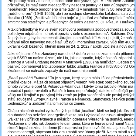
Pro politiky málo zkušené, leč chorobně domýšlivé, typu M. Pekarové-Adamov
příznačné, že mají sklon hledat příčiny nezdaru politiky P. Fialy v údajných „vni
nepřátelích“. Něco podobného jsme tady již v minulosti měli: v 50. letech 20. st
„rudého teroru“ (1948-1956), ale i po nástupu slovenského kolaboranta a vlas
Husáka (1969). „Zostřování třídního boje“ a „hledání vnitřního nepřítele“ mělo
smrt mnoha statečných a příkladných českých vlastenců (H. Píka, M. Horáková, 
A tak předsedkyně PS ve svém rozhovoru podsunula zodpovědnost za současn
politickým odpůrcům – dnešní opozici v čele s expremiérem A. Babišem. Obviň
že prý chce, „abychom nechali Ukrajinu na holičkách“! Mohu ji ujistit, že naši po
občané něco takového neudělají. Už kvůli morálnímu závazku vůči těm 400 ti
ukrajinských běženců, kterým jsem po 24. 2. 2022 nabídli útočiště a nový dom
Jako dějinami těžce zkoušený národ totiž dobře víme, co znamenala přítomno
vojsk SSSR na našem území, ale i to, jak to dopadlo, když nás naši západní s
(Francie a Velká Británie) nechali v Mnichově (1938) na holičkách. (Jeden z n
básníků pojmenoval tyto „spojence“ takto: „sladká Francie a hrdý Albion“.) Obě 
zkušenosti se natrvalo zapsaly do naší národní paměti.
„Babiš pomáhá Putinovi.“
To je slogan, který se jen málo liší od předvolebního
dnešní koalice. Má za cíl oslabit případný volební výsledek politického soupeř
tohoto výroku je opět M. Pekarová-Adamová. I kdyby tomu tak bylo (Putin má ji
poradců i podporovatelů a Babiše k tomu nepotřebuje), daleko důležitější pro p
války na Ukrajině a pro vývoj této země po jejím skončení bude postoj velkých
států současné Evropy, hlavně Francie a Německa. Stanoviska českých politi
„pidimužíků“ a „pidižen“ na tom sotva co změní.
Chápu nicméně reakci vystrašených politiků „koalice“, kteří se bojí jak důsled
dlouhodobého neřešení energetické krize, tak i výsledků na rusko-ukrajinské 
„válka“ se v příštích týdnech a měsících odehraje výhradně na domácí, energeti
Počkejme si proto, jak dopadne letošní zima, která je teprve před námi! Na jař
skončí topná sezóna, budeme již s naprostou jistotou vědět, zda a jak naši politic
dostatek energií, abychom tuto zimu mohli bez úhony přežít. Nejen mladí a zd