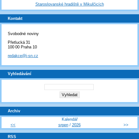
Staroslovanské hradiště v Mikulčicích
Kontakt
Svobodné noviny
Přetlucká 31
100 00 Praha 10
redakce@i-sn.cz
Vyhledávání
Archiv
Kalendář
<<
srpen
/
2026
>>
RSS