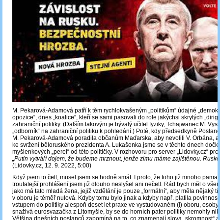
M. Pekarová-Adamová patří k těm rychlokvašeným „politikům“ údajné „demokr
opozice“, dnes „koalice“, kteří se sami pasovali do role jakýchsi skrytých „dirig
zahraniční politiky. (Dalším takovým je bývalý učitel fyziky, Tchajwanec M. Vystrč
„odborník“ na zahraniční politiku k pohledání.) Poté, kdy předsedkyně Posl
M. Pekarová-Adamová poradila občanům Maďarska, aby nevolili V. Orbána, a p
ke svržení běloruského prezidenta A. Lukašenka jsme se v těchto dnech dočka
myšlenkových „perel“ od této političky. V rozhovoru pro server „Lidovky.cz“ proh
„Putin vytváří dojem, že budeme mrznout, jenže zimu máme zajištěnou. Rusko
(Lidovky.cz, 12. 9. 2022, 5:00)
Když jsem to četl, musel jsem se hodně smát. I proto, že toho již mnoho pamatu
troufalejší prohlášení jsem již dlouho neslyšel ani nečetl. Rád bych měl o všem
jako má tato mladá žena, jejíž vzdělání je pouze „formální“, aby měla nějaký titu
v oboru je téměř nulová. Kdyby tomu bylo jinak a kdyby např. platila povinnost
vstupem do politiky alespoň deset let praxe ve vystudovaném (!) oboru, osoby, 
snaživá eurosvazačka z Litomyšle, by se do horních pater politiky nemohly nik
Většina dnešních poslanců zapomíná na to, co znamenají slova „skromnost“ a