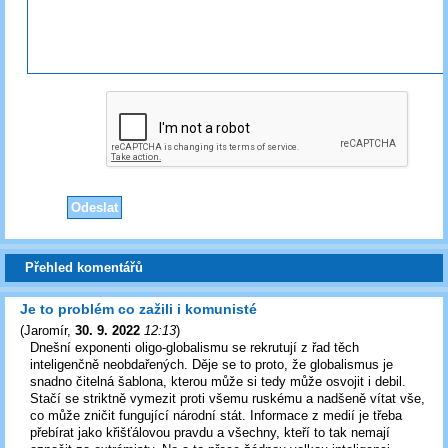
Přehled komentářů
Je to problém co zažili i komunisté
(
Jaromír
,
30. 9. 2022
12:13
)
Dnešní exponenti oligo-globalismu se rekrutují z řad těch
inteligenčně neobdařených. Děje se to proto, že globalismus je
snadno čitelná šablona, kterou může si tedy může osvojit i debil.
Stačí se striktně vymezit proti všemu ruskému a nadšeně vítat vše,
co může zničit fungující národní stát. Informace z medií je třeba
přebírat jako křišťálovou pravdu a všechny, kteří to tak nemají