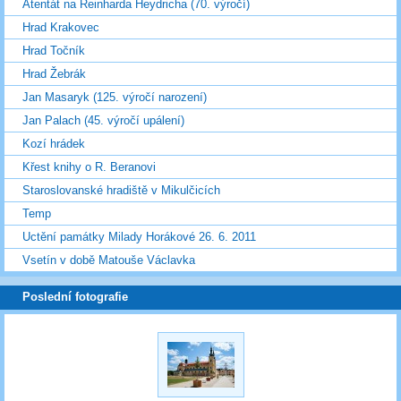
Atentát na Reinharda Heydricha (70. výročí)
Hrad Krakovec
Hrad Točník
Hrad Žebrák
Jan Masaryk (125. výročí narození)
Jan Palach (45. výročí upálení)
Kozí hrádek
Křest knihy o R. Beranovi
Staroslovanské hradiště v Mikulčicích
Temp
Uctění památky Milady Horákové 26. 6. 2011
Vsetín v době Matouše Václavka
Poslední fotografie