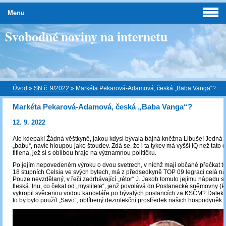
Menu
Svobodné noviny na internetu
Úvod
»
SN č. 9/2022
»
Markéta Pekarová-Adamová, česká „Baba Vanga“?
Markéta Pekarová-Adamová, česká „Baba Vanga“?
12. 9. 2022
Ale kdepak! Žádná věštkyně, jakou kdysi bývala bájná kněžna Libuše! Jedná 
„babu“, navíc hloupou jako štoudev. Zdá se, že i ta tykev má vyšší IQ než tato 
fiflena, jež si s oblibou hraje na významnou političku.
Po jejím nepovedeném výroku o dvou svetrech, v nichž mají občané přečkat t
18 stupních Celsia ve svých bytech, má z předsedkyně TOP 09 legraci celá n
Pouze nevzdělaný, v řeči zadrhávající „rétor“ J. Jakob tomuto jejímu nápadu st
tleská. Inu, co čekat od „myslitele“, jenž povolává do Poslanecké sněmovny (
vykropil svěcenou vodou kanceláře po bývalých poslancích za KSČM? Daleko
to by bylo použít „Savo“, oblíbený dezinfekční prostředek našich hospodyněk.