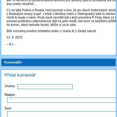
ale i ti nemocní a zejména klienti domovů pro seniory, jejichž problémy ani 
dva svetry nevyřeší…
Co se týká Putina a Ruska, není pochyb o tom, že po všech historických zkuš
s třeskutými mrazy (např. v bitvě u Moskvy nebo u Stalingradu) také tu letošní z
Horší to bude s námi. Proto bych nechtěl být v kůži premiéra P. Fialy, který za 
ponese politickou odpovědnost. Být na jeho místě, bál bych se každého příští
ho konec, který nebude hezký. Může si za to sám.
Bůh ochraňuj nového britského krále (= Karla III.) i český národ!
12. 9. 2022
‒ RJ ‒
Komentáře
Přidat komentář
Jméno:
Nadpis:
Text: