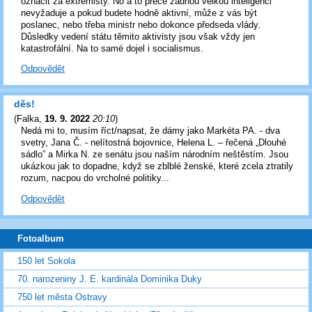
označit za extrémisty. No a to přece žádnou velkou inteligenci
nevyžaduje a pokud budete hodně aktivní, může z vás být
poslanec, nebo třeba ministr nebo dokonce předseda vlády.
Důsledky vedení státu těmito aktivisty jsou však vždy jen
katastrofální. Na to samé dojel i socialismus.
Odpovědět
děs!
(
Falka
,
19. 9. 2022
20:10
)
Nedá mi to, musím říct/napsat, že dámy jako Markéta PA. - dva
svetry, Jana Č. - nelítostná bojovnice, Helena L. – řečená „Dlouhé
sádlo” a Mirka N. ze senátu jsou naším národním neštěstím. Jsou
ukázkou jak to dopadne, když se zblblé ženské, které zcela ztratily
rozum, nacpou do vrcholné politiky...
Odpovědět
Fotoalbum
150 let Sokola
70. narozeniny J. E. kardinála Dominika Duky
750 let města Ostravy