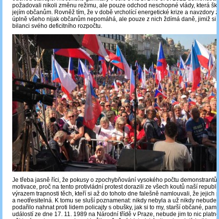
požadovali nikoli změnu režimu, ale pouze odchod neschopné vlády, která ško
jejím občanům. Rovněž tím, že v době vrcholící energetické krize a navzdory 
úplně všeho nijak občanům nepomáhá, ale pouze z nich ždímá daně, jimiž si 
bilanci svého deficitního rozpočtu.
Je třeba jasně říci, že pokusy o zpochybňování vysokého počtu demonstrantů, 
motivace, proč na tento protivládní protest dorazili ze všech koutů naší republi
výrazem trapnosti těch, kteří si až do tohoto dne falešně namlouvali, že jejich
a neotřesitelná. K tomu se sluší poznamenat: nikdy nebyla a už nikdy nebude. 
podařilo nahnat proti lidem policajty s obušky, jak si to my, starší občané, pa
událostí ze dne 17. 11. 1989 na Národní třídě v Praze, nebude jim to nic platné