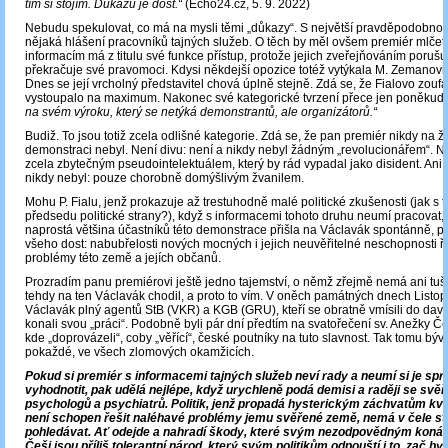
tím si stojím. Důkazů je dost.“
(Echo24.cz, 5. 9. 2022)
Nebudu spekulovat, co má na mysli těmi „důkazy“. S největší pravděpodobnost
nějaká hlášení pracovníků tajných služeb. O těch by měl ovšem premiér mlčet,
informacím má z titulu své funkce přístup, protože jejich zveřejňováním poruš
překračuje své pravomoci. Kdysi někdejší opozice totéž vytýkala M. Zemanovi
Dnes se její vrcholný představitel chová úplně stejně. Zdá se, že Fialovo zoufal
vystoupalo na maximum. Nakonec své kategorické tvrzení přece jen poněkud 
na svém výroku, který se netýká demonstrantů, ale organizátorů.“
Budiž. To jsou totiž zcela odlišné kategorie. Zdá se, že pan premiér nikdy na 
demonstraci nebyl. Není divu: není a nikdy nebyl žádným „revolucionářem“. N
zcela zbytečným pseudointelektuálem, který by rád vypadal jako disident. Ani
nikdy nebyl: pouze chorobně domýšlivým žvanilem.
Mohu P. Fialu, jenž prokazuje až trestuhodně malé politické zkušenosti (jak s 
předsedu politické strany?), když s informacemi tohoto druhu neumí pracovat, uj
naprostá většina účastníků této demonstrace přišla na Václavák spontánně, pr
všeho dost: nabubřelosti nových mocných i jejich neuvěřitelné neschopnosti ře
problémy této země a jejích občanů.
Prozradím panu premiérovi ještě jedno tajemství, o němž zřejmě nemá ani tuš
tehdy na ten Václavák chodil, a proto to vím. V oněch památných dnech Listo
Václavák plný agentů StB (VKR) a KGB (GRU), kteří se obratně vmísili do dav
konali svou „práci“. Podobně byli pár dní předtím na svatořečení sv. Anežky Č
kde „doprovázeli“, coby „věřící“, české poutníky na tuto slavnost. Tak tomu býv
pokaždé, ve všech zlomových okamžicích.
Pokud si premiér s informacemi tajných služeb neví rady a neumí si je sp
vyhodnotit, pak udělá nejlépe, když urychleně podá demisi a raději se svěř
psychologů a psychiatrů. Politik, jenž propadá hysterickým záchvatům kvů
není schopen řešit naléhavé problémy jemu svěřené země, nemá v čele st
pohledávat. Ať odejde a nahradí škody, které svým nezodpovědným konán
Češi jsou příliš tolerantní národ, který svým politikům odpouští i to, zač by 