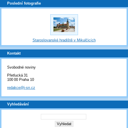
Poslední fotografie
Staroslovanské hradiště v Mikulčicích
Kontakt
Svobodné noviny
Přetlucká 31
100 00 Praha 10
redakce@i-sn.cz
Vyhledávání