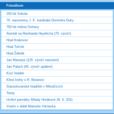
Fotoalbum
150 let Sokola
70. narozeniny J. E. kardinála Dominika Duky
750 let města Ostravy
Atentát na Reinharda Heydricha (70. výročí)
Hrad Krakovec
Hrad Točník
Hrad Žebrák
Jan Masaryk (125. výročí narození)
Jan Palach (45. výročí upálení)
Kozí hrádek
Křest knihy o R. Beranovi
Staroslovanské hradiště v Mikulčicích
Temp
Uctění památky Milady Horákové 26. 6. 2011
Vsetín v době Matouše Václavka