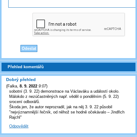
Přehled komentářů
Dobrý přehled
(
Falka
,
8. 9. 2022
9:07
)
sobotní (3. 9. 22) demonstrace na Václaváku a událostí okolo.
Málokdo z nezúčastněných např. věděl o pondělním (5. 9. 22)
srocení odborářů.
Škoda jen, že autor neprozradil, jak na něj 3. 9. 22 působil
"nejvýznamnější řečník, od něhož se hodně očekávalo – Jindřich
Rajchl"
Odpovědět