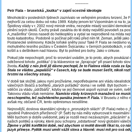
─────
Petr Fiala – bruselská „loutka“ v zajetí scestné ideologie
Mnohokrát v posledních týdnech zaznívalo ve veřejném prostoru tvrzení, že Fi
nejhorší za celou dobu od roku 1989. Kdyby jenom to! Vzpomínám si na to, ja
Špidlovy vlády v r. 2002 nový ministr vnitra, nezvykle mladý sociální demokrat 
plnění svých úkolů. Čechy právě zasáhla do té doby největší povodeň za posled
A „mašinfíra“ Gross nasedl do helikoptéry a vydal se neprodleně na místa nej
touto katastrofou. Podobně si počínal pět roků před ním M. Zeman, ještě jako
Poslanecké sněmovny. Kdeže loňské sněhy jsou! Také P. Fiala se nedávno vy
mohutného lesního požáru v Českém Švýcarsku: v černých polobotkách, v obl
košilí a s deštníkem nad hlavou. Byl to pohled pro bohy. Jako v cirkuse.
Pokud jste nepochopili, proč to srovnání uvádím, je to proto, abych poukázal n
odtrženost tohoto „politika“ (i ta klávesnice se „šprajcuje“ při psaní tohoto slo
života
. Každý z nás jistě již dávno pochopil, že to Fialova vláda vzala za šp
Stala se vládou „papalášů“ v časech, kdy se bude muset šetřit, nikoli roz
hrstmi na všechny strany.
V době tak složité, jakou nyní prožíváme, nepotřebujeme ani vládu idealistický
válečných štváčů a bořitelů „starých pořádků“ doma i ve světě. Byli bychom –
vděčni za vládu „údržbářů“, kdyby se její členové aspoň vyznali ve svém, svěř
Takovou vládu však nemáme.
Namísto vlády krizových manažerů se musím
neschopného, leč nažehleného panáka jménem P. Fiala.
V Bruselu z něho maj
avšak my, občané ČR, tento optimismus nesdílíme.
Nejnovější, doslova skandální výroky o „proruských silách“ (P. Fiala) nebo o „fa
spodině Putinových přívrženců“ (P. Šafr) by nás měly vyburcovat k maximální o
Měli bychom si dobře uvědomit, jaký je rozdíl mezi nezávazným „plácáním“ a 
našich politiků a výroky, které jsou schopny „odstartovat“ nový globální válečný 
Žijeme v příliš konfliktní době, než abychom si mohli dovolit říkat to, co ná
jazyk přinese.
Politik musí umět vážit slova a hlavně: musí mít pro svá odv