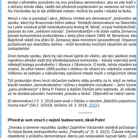
dostal v předstihu pozvánku na onu pražskou demonstraci, aby se zde tváří v t
s občany tohoto státu, raději dal přednost poplácávání po ramenou od svých s
Na Václaváku by to tak přátelské nebylo: možná by padla i nějaká ta facka.
Mnozí z nás si pamatují i akce „Milionu chvilek pro demokracii“, podivného akt
spolku, který byl financován bůhví odkud. Tehdejší demonstrace na Staroměs
na Letné svolával ještě nedostudovaný teolog M. Minář, zrzavý hnědokošiláč,
pasoval do role „svědomí národa“. Demonstrantům v té době vadila Zemanov
bývalá komunistická prokurátorka z doby před rokem 1989, M. Benešová, kter
Babišově vládě (na přání M. Zemana) stala ministryní spravedlnosti. Organizát
požadovali její okamžitou demisi – kvůli teoreticky možným zásahům do systé
zastupitelství.
Dnes tomuto spolku, který by rád mluvil úplně do všeho, ale bez jakékoli zodp
najednou přestal vadit jiný předlistopadový komunista – bývalý vojenský prokurá
někdejší kolega pověstného I. Ištvana z Olomouce. O tomto, tehdy mladém kari
známo, že před rokem 1989 posílal s oblibou do vězení tzv. odpírače vojenské
Většinou se jednalo u nábožensky založené mladé muže z religiózních oblast
Týž prokurátor dnes hrozí občanům našeho státu postihy za to, když se nebud
klanět modlám „demokratického“ režimu s totalitními choutkami – Jeho Vysok
„panu profesorovi“ z Brna P. Fialovi a dalším členům jeho kabinetu. Je vskutk
až se dostala původní, havlovská „pravda a láska“. Odpověď se nabízí sama: 
[O demonstraci z 5. 3. 2018 jsem psal v článku s názvem
„Babišův populismus
nezná mezí“
(SN č. 3/2018, vloženo 19. 3. 2018,
ZDE
).]
─────
Přivedl je sem strach z nejisté budoucnosti, nikoli Putin!
„Dneska si bereme republiku zpátky! Zaplněné Václavské náměstí požaduje de
To hlásá titulek metropolitního webu „PrahaIN.cz“ (5. 9. 2022). Článek informu
objektivně o průběhu demonstrace, kterou její svolavatelé nazvali takto: „Čes