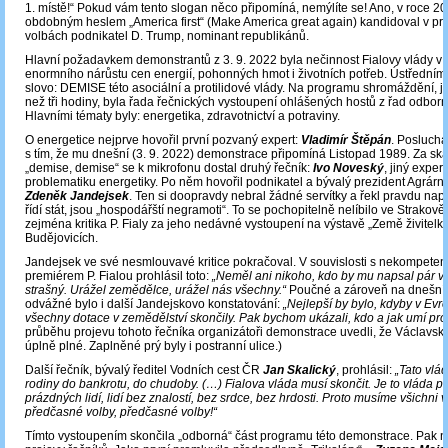
1. místě!“ Pokud vám tento slogan něco připomíná, nemýlíte se! Ano, v roce 2
obdobným heslem „America first“ (Make America great again) kandidoval v pr
volbách podnikatel D. Trump, nominant republikánů.
Hlavní požadavkem demonstrantů z 3. 9. 2022 byla nečinnost Fialovy vlády v
enormního nárůstu cen energií, pohonných hmot i životních potřeb. Ústředním
slovo: DEMISE této asociální a protilidové vlády. Na programu shromáždění, je
než tři hodiny, byla řada řečnických vystoupení ohlášených hostů z řad odborník
Hlavními tématy byly: energetika, zdravotnictví a potraviny.
O energetice nejprve hovořil první pozvaný expert:
Vladimír Štěpán
. Poslucha
s tím, že mu dnešní (3. 9. 2022) demonstrace připomíná Listopad 1989. Za sk
„demise, demise“ se k mikrofonu dostal druhý řečník:
Ivo Noveský
, jiný exper
problematiku energetiky. Po něm hovořil podnikatel a bývalý prezident Agrár
Zdeněk Jandejsek
. Ten si doopravdy nebral žádné servítky a řekl pravdu napln
řídí stát, jsou „hospodářští negramoti“. To se pochopitelně nelíbilo ve Strakov
zejména kritika P. Fialy za jeho nedávné vystoupení na výstavě „Země živitelk
Budějovicích.
Jandejsek ve své nesmlouvavé kritice pokračoval. V souvislosti s nekompeten
premiérem P. Fialou prohlásil toto:
„Neměl ani nikoho, kdo by mu napsal pár vět
strašný. Urážel zemědělce, urážel nás všechny.“
Poučné a zároveň na dnešní
odvážné bylo i další Jandejskovo konstatování:
„Nejlepší by bylo, kdyby v Evr
všechny dotace v zemědělství skončily. Pak bychom ukázali, kdo a jak umí pro
průběhu projevu tohoto řečníka organizátoři demonstrace uvedli, že Václavsk
úplně plné. Zaplněné prý byly i postranní ulice.)
Další řečník, bývalý ředitel Vodních cest ČR
Jan Skalický
, prohlásil:
„Tato vlá
rodiny do bankrotu, do chudoby. (…) Fialova vláda musí skončit. Je to vláda p
prázdných lidí, lidí bez znalostí, bez srdce, bez hrdosti. Proto musíme všichni v
předčasné volby, předčasné volby!“
Tímto vystoupením skončila „odborná“ část programu této demonstrace. Pak 