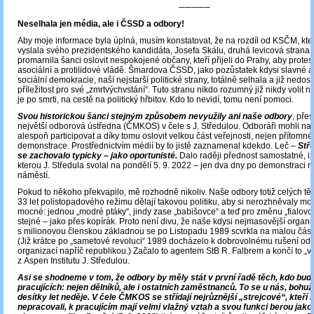
─────
Neselhala jen média, ale i ČSSD a odbory!
Aby moje informace byla úplná, musím konstatovat, že na rozdíl od KSČM, kter
vyslala svého prezidentského kandidáta, Josefa Skálu, druhá levicová strana
promarnila šanci oslovit nespokojené občany, kteří přijeli do Prahy, aby protesto
asociální a protilidové vládě. Šmardova ČSSD, jako pozůstatek kdysi slavné 
sociální demokracie, naší nejstarší politické strany, totálně selhala a již nedo
příležitost pro své „zmrtvýchvstání“. Tuto stranu nikdo rozumný již nikdy voli
je po smrti, na cestě na politický hřbitov. Kdo to nevidí, tomu není pomoci.
Svou historickou šanci stejným způsobem nevyužily ani naše odbory
, pře
největší odborová ústředna (ČMKOS) v čele s J. Středulou. Odboráři mohli na 
alespoň participovat a díky tomu oslovit velkou část veřejnosti, nejen přítomné
demonstrace. Prostřednictvím médií by to jistě zaznamenal kdekdo. Leč –
Stř
se zachovalo typicky – jako oportunisté.
Dalo raději přednost samostatné, i
kterou J. Středula svolal na pondělí 5. 9. 2022 – jen dva dny po demonstraci
náměstí.
Pokud to někoho překvapilo, mě rozhodně nikoliv. Naše odbory totiž celých t
33 let polistopadového režimu dělají takovou politiku, aby si nerozhněvaly m
mocné: jednou „modré ptáky“, jindy zase „babišovce“ a teď pro změnu „fialovce
stejné – jako přes kopírák. Proto není divu, že naše kdysi nejmasovější orga
s milionovou členskou základnou se po Listopadu 1989 scvrkla na malou čás
(Již krátce po „sametové revoluci“ 1989 docházelo k dobrovolnému rušení od
organizací napříč republikou.) Začalo to agentem StB R. Falbrem a končí to „
z Aspen Institutu J. Středulou.
Asi se shodneme v tom, že odbory by měly stát v první řadě těch, kdo budo
pracujících: nejen dělníků, ale i ostatních zaměstnanců. To se u nás, bohužel
desítky let neděje. V čele ČMKOS se střídají nejrůznější „strejcové“, kteří
nepracovali, k pracujícím mají velmi vlažný vztah a svou funkci berou jako