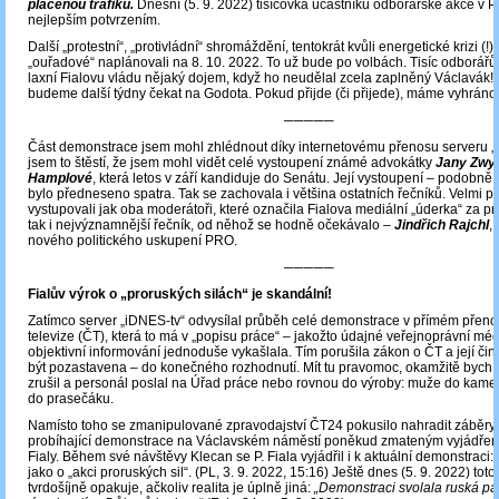
placenou trafiku.
Dnešní (5. 9. 2022) tisícovka účastníků odborářské akce v P
nejlepším potvrzením.
Další „protestní“, „protivládní“ shromáždění, tentokrát kvůli energetické krizi (!),
„ouřadové“ naplánovali na 8. 10. 2022. To už bude po volbách. Tisíc odborářů
laxní Fialovu vládu nějaký dojem, když ho neudělal zcela zaplněný Václavák! 
budeme další týdny čekat na Godota. Pokud přijde (či přijede), máme vyhráno
─────
Část demonstrace jsem mohl zhlédnout díky internetovému přenosu serveru „
jsem to štěstí, že jsem mohl vidět celé vystoupení známé advokátky
Jany Zwyr
Hamplové
, která letos v září kandiduje do Senátu. Její vystoupení – podobně j
bylo předneseno spatra. Tak se zachovala i většina ostatních řečníků. Velmi p
vystupovali jak oba moderátoři, které označila Fialova mediální „úderka“ za pro
tak i nejvýznamnější řečník, od něhož se hodně očekávalo –
Jindřich Rajchl
,
nového politického uskupení PRO.
─────
Fialův výrok o „proruských silách“ je skandální!
Zatímco server „iDNES-tv“ odvysílal průběh celé demonstrace v přímém přen
televize (ČT), která to má v „popisu práce“ – jakožto údajné veřejnoprávní mé
objektivní informování jednoduše vykašlala. Tím porušila zákon o ČT a její či
být pozastavena – do konečného rozhodnutí. Mít tu pravomoc, okamžitě bych tu
zrušil a personál poslal na Úřad práce nebo rovnou do výroby: muže do kam
do prasečáku.
Namísto toho se zmanipulované zpravodajství ČT24 pokusilo nahradit záběry 
probíhající demonstrace na Václavském náměstí poněkud zmateným vyjádřen
Fialy. Během své návštěvy Klecan se P. Fiala vyjádřil i k aktuální demonstraci: 
jako o „akci proruských sil“. (PL, 3. 9. 2022, 15:16) Ještě dnes (5. 9. 2022) toto
tvrdošíjně opakuje, ačkoliv realita je úplně jiná:
„Demonstraci svolala ruská pá