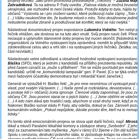
projevy řečníků. Jako první promluvila předsedkyně „Trikolóry“ –
Zuzana Maje
Zahradníková
. Ta na adresu P. Fialy uvedla:
„Fialova vláda je možná brusels
ukrajinská, ale rozhodně to není česká vláda. Protože kdyby to byla, hájila by
občanů.“
Vyslovila se i pro zrušení sankcí, které poškozují naše zájmy:
„Toto n
(…) Válku neukončíme tím, že budeme mluvit o míru. Toho dosáhneme jedině 
nebudeme posílat zbraně a prodlužovat tak konflikt, který se nás netýká.“
Následoval dvouminutový projev exposlance
Lubomíra Volného
. Ten nebyl 
řečník ohlášen, ale doslova se na tuto akci vnutil. Svůj projev navíc četl. Přes
nezaujal a uplynutím stanovené doby projevu byl nucen skončit. [Následná kri
organizátorů za Volného vystoupení byla oprávněná: neměli to připustit! Voln
zdiskreditoval celou akci a vrhl stín i na vystoupení jiných řečníků. Zkrátka: org
část nezvládli.]
Následovalo velmi odhodlané a obsahově hodnotné vystoupení europoslanc
Blaška
(SPD), který je jedním z kandidátů na příštího prezidenta republiky. J
před časem označil za „muže s příběhem“. Tím se může pochlubit jen málokter
kandidátů: určitě ne „komunistický lampasák“ gen. P. Pavel. [Co se týká oněch
mezi řadovými účastníky demonstrace byl i miliardář Karel Janeček.]
Generál ve výslužbě H. Blaško řekl:
„Je pro mne nesmírnou ctí vystoupit pod 
vlasti, pod svatým Václavem. (…) Naše země je rozkrádána, devastována. (…
a postoje lidí
(= občanů)
zcela ignoruje. Členové vlády zapomínají, že jsou zvo
občany ČR. Jsou povinni starat se o jejich blaho. (…) Jsme oběťmi ve válečni
(…) A kdo nám dává tyto hraběcí rady, abychom si vzali druhý svetr, když je 
Nakonec Blaško vyzval vládu P. Fialy, aby odešla, dokud je čas. Zároveň pozv
komunálním volbám:
„Pokud nepůjdete, dáváte prostor těm, kteří na to nemají
lidsky.“
Po tomto silně emocionálním projevu se slova ujali další řečníci, např.
Mirosl
lékař a mluvčí Paralelní lékařské komory a zástupce strany „Svobodní“. Z jeho
stojí za zaznamenání tato myšlenka:
„Nyní v rámci EU žijeme v čím dál tužším 
Spolu s cenzurou, destrukcí právního státu, to způsobuje kolaps na všech úrov