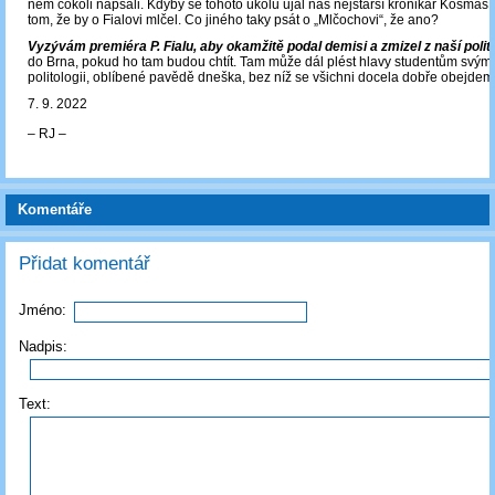
něm cokoli napsali. Kdyby se tohoto úkolu ujal náš nejstarší kronikář Kosmas
tom, že by o Fialovi mlčel. Co jiného taky psát o „Mlčochovi“, že ano?
Vyzývám premiéra P. Fialu, aby okamžitě podal demisi a zmizel z naší politi
do Brna, pokud ho tam budou chtít. Tam může dál plést hlavy studentům svými
politologii, oblíbené pavědě dneška, bez níž se všichni docela dobře obejdem
7. 9. 2022
‒ RJ ‒
Komentáře
Přidat komentář
Jméno:
Nadpis:
Text: