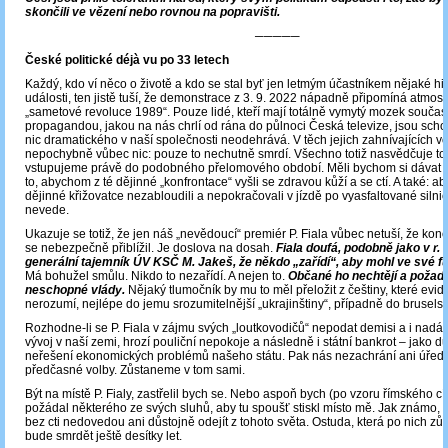
skončili ve vězení nebo rovnou na popravišti.
─────
České politické déjà vu po 33 letech
Každý, kdo ví něco o životě a kdo se stal byť jen letmým účastníkem nějaké hi
události, ten jistě tuší, že demonstrace z 3. 9. 2022 nápadně připomíná atmos
„sametové revoluce 1989“. Pouze lidé, kteří mají totálně vymytý mozek souča
propagandou, jakou na nás chrlí od rána do půlnoci Česká televize, jsou schopn
nic dramatického v naší společnosti neodehrává. V těch jejich zahnívajících 
nepochybně vůbec nic: pouze to nechutně smrdí. Všechno totiž nasvědčuje to
vstupujeme právě do podobného přelomového období. Měli bychom si dávat 
to, abychom z té dějinné „konfrontace“ vyšli se zdravou kůží a se ctí. A také: 
dějinné křižovatce nezabloudili a nepokračovali v jízdě po vyasfaltované silnic
nevede.
Ukazuje se totiž, že jen náš „nevědoucí“ premiér P. Fiala vůbec netuší, že kone
se nebezpečně přiblížil. Je doslova na dosah.
Fiala doufá, podobně jako v r.
generální tajemník ÚV KSČ M. Jakeš, že někdo „zařídí“, aby mohl ve své fu
Má bohužel smůlu. Nikdo to nezařídí. A nejen to.
Občané ho nechtějí a požadu
neschopné vlády.
Nějaký tlumočník by mu to měl přeložit z češtiny, které evi
nerozumí, nejlépe do jemu srozumitelnější „ukrajinštiny“, případně do brusels
Rozhodne-li se P. Fiala v zájmu svých „loutkovodičů“ nepodat demisi a i nadá
vývoj v naší zemi, hrozí pouliční nepokoje a následně i státní bankrot – jako d
neřešení ekonomických problémů našeho státu. Pak nás nezachrání ani úředn
předčasné volby. Zůstaneme v tom sami.
Být na místě P. Fialy, zastřelil bych se. Nebo aspoň bych (po vzoru římského c
požádal některého ze svých sluhů, aby tu spoušť stiskl místo mě. Jak známo, u
bez cti nedovedou ani důstojně odejít z tohoto světa. Ostuda, která po nich zů
bude smrdět ještě desítky let.