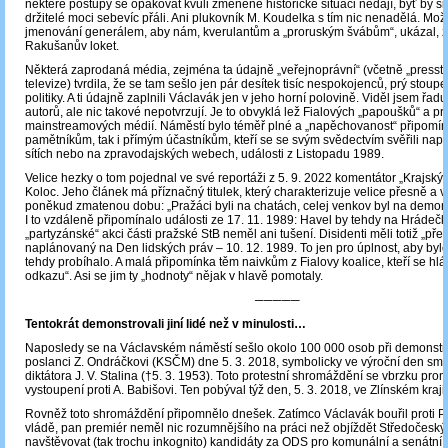
některé postupy se opakovat kvůli změněné historické situaci nedají, byť by s
držitelé moci sebevíc přáli. Ani plukovník M. Koudelka s tím nic nenadělá. Mo
jmenování generálem, aby nám, kverulantům a „proruským švábům“, ukázal, z
Rakušanův loket.
Některá zaprodaná média, zejména ta údajně „veřejnoprávní“ (včetně „pressti
televize) tvrdila, že se tam sešlo jen pár desítek tisíc nespokojenců, prý stou
politiky. A ti údajně zaplnili Václavák jen v jeho horní polovině. Viděl jsem řad
autorů, ale nic takové nepotvrzují. Je to obvyklá lež Fialových „papoušků“ a pr
mainstreamových médií. Náměstí bylo téměř plné a „napěchovanost“ připomín
pamětníkům, tak i přímým účastníkům, kteří se se svým svědectvím svěřili např
sítích nebo na zpravodajských webech, události z Listopadu 1989.
Velice hezky o tom pojednal ve své reportáži z 5. 9. 2022 komentátor „Krajskýc
Koloc. Jeho článek má příznačný titulek, který charakterizuje velice přesně a v
poněkud zmatenou dobu: „Pražáci byli na chatách, celej venkov byl na demons
I to vzdáleně připomínalo události ze 17. 11. 1989: Havel by tehdy na Hrádečk
„partyzánské“ akci části pražské StB neměl ani tušení. Disidenti měli totiž „přev
naplánovaný na Den lidských práv – 10. 12. 1989. To jen pro úplnost, aby bylo 
tehdy probíhalo. A malá připomínka těm naivkům z Fialovy koalice, kteří se hlá
odkazu“. Asi se jim ty „hodnoty“ nějak v hlavě pomotaly.
─────
Tentokrát demonstrovali jiní lidé než v minulosti…
Naposledy se na Václavském náměstí sešlo okolo 100 000 osob při demonstra
poslanci Z. Ondráčkovi (KSČM) dne 5. 3. 2018, symbolicky ve výroční den smr
diktátora J. V. Stalina (†5. 3. 1953). Toto protestní shromáždění se vbrzku prom
vystoupení proti A. Babišovi. Ten pobýval týž den, 5. 3. 2018, ve Zlínském kraji.
Rovněž toto shromáždění připomnělo dnešek. Zatímco Václavák bouřil proti P. 
vládě, pan premiér neměl nic rozumnějšího na práci než objíždět Středočeský 
navštěvovat (tak trochu inkognito) kandidáty za ODS pro komunální a senátní 