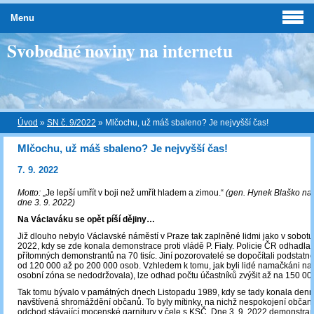
Menu
Svobodné noviny na internetu
Úvod
»
SN č. 9/2022
»
Mlčochu, už máš sbaleno? Je nejvyšší čas!
Mlčochu, už máš sbaleno? Je nejvyšší čas!
7. 9. 2022
Motto:
„Je lepší umřít v boji než umřít hladem a zimou.“
(gen. Hynek Blaško na
dne 3. 9. 2022)
Na Václaváku se opět píší dějiny…
Již dlouho nebylo Václavské náměstí v Praze tak zaplněné lidmi jako v sobotu 
2022, kdy se zde konala demonstrace proti vládě P. Fialy. Policie ČR odhadla
přítomných demonstrantů na 70 tisíc. Jiní pozorovatelé se dopočítali podstatně
od 120 000 až po 200 000 osob. Vzhledem k tomu, jak byli lidé namačkáni na
osobní zóna se nedodržovala), lze odhad počtu účastníků zvýšit až na 150 000 
Tak tomu bývalo v památných dnech Listopadu 1989, kdy se tady konala de
navštívená shromáždění občanů. To byly mítinky, na nichž nespokojení občan
odchod stávající mocenské garnitury v čele s KSČ. Dne 3. 9. 2022 demonstran