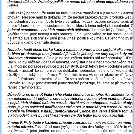
dostatek důkazů. Vrcholný politik se nesmí bát nést plnou odpovědnost za t
udělal.
Jistě každý pochopil, že mám na mysli Fialovu zbabělost a jeho sklon k alibis
chování. Nejlépe nám to dokázal tím, že nechal zablokovat tzv. proruské weby 
rozhodnutím vlády (tam by to bylo v pořádku, i když v rozporu se zákonem), ale
odpovědnost na jakousi soukromou firmu, která k tomu nebyla kompetentní.
T
jednání nenajdeme v našich moderních dějinách.
Je to klasický příklad „přiz
„vyčůranosti“, jaké nemají u nás obdoby. Fiala i jeho vláda se tak dostali do tě
nejsmradlavějších sra*ek, jaké jsme v naší politice kdy měli. Už jenom to by m
důvodem k jeho okamžité demisi.
Nebudu chodit okolo horké kaše a napíšu to přímo a bez jakýchkoli servítk
kabinet představuje tu nejreakčnější vládu, jakou jsme tady naposledy měli
Bachova absolutismu.
Fiala je na tom ovšem daleko hůř než samotný JUDr. 
Bach. To byl vážený vídeňský advokát, který stál v čele nedemokratického rež
ujal moci po porážce revoluce z let 1848/49. Bach tehdy byl – podobně jako p
Husák – „použit“ ke splnění velice delikátní, nepopulární role toho, kdo má vl
složitých politických poměrech. Zkrátka: kdo to má všechno „ukočírovat“. Nav
tehdejší Rakousko právním státem. To se o našem současném režimu dá tvrdit 
Chování P. Fialy i jeho ministrů jednoznačně potvrzuje, že jsme se již dávno oc
rámec právního státu.
Důvodů, proč musí P. Fiala i jeho vláda skončit, je mnoho. Ani zdaleka to ne
nespokojenost širokých vrstev obyvatelstva s jeho stylem vládnutí. Fiala s
z největších škůdců našeho národa. Horší než neschopnost zvládat úkoly, j
doba, je jeho politická podřízenost cizí moci. V padesátých letech 20. stolet
skončil na šibenici. V naší, „demokratické“, době, má velké štěstí v tom, ž
v klidu odejít, aniž by nesl trestně-právní důsledky toho, co napáchal.
Jméno P. Fialy bude v každém případě zapsáno tím nejčernějším písmem v
našeho národa.
Zaslouží si nanejvýš jeden nebo dva řádky textu. Může to vš
tak, že skončí jako „kaňka“ na nepopsané stránce. Letopiscům nebude stát ani