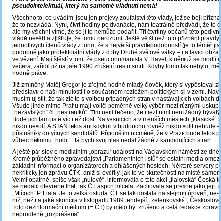
pseudointelektuál, který na samotné vládnutí nemá!
Všechno to, co uvádím, jsou jen projevy zoufalství této vlády, jež se bojí přizna
že to nezvládá. Nyní, čtvrt hodiny po dvanácté, nám teatrálně předvádí, že to c
ale my všichni víme, že se jí to nemůže podařit. Tři čtvrtiny občanů této podiv
vládě nevěří a zjišťuje, že tomu nerozumí. Ještě větší než toto přiznání pravdy j
jednotlivých členů vlády z toho, že s největší pravděpodobností (je to téměř jis
podobně jako protektorátní vlády z doby Druhé světové války – na lavici obža
ve vězení. Mají štěstí v tom, že pseudohumanista V. Havel, k němuž se modlí 
večera, zařídil již na jaře 1990 zrušení trestu smrti. Kdyby tomu tak nebylo, mě
hodně práce.
Již zmíněný Matěj Gregor je zřejmě hodně mladý člověk, který si vypěstoval z
představu o naší minulosti i o současném rozložení politických sil v zemi. Na
musím ujistit, že tak zlé to s volbou případných stran v nastávajících volbách 
Všude jinde mimo Prahu mají voliči poměrně velký výběr mezi různými uskup
„nezávislých“ či „nestraníků“. Tím není řečeno, že mezi nimi není žádný býval
Bude jich tam jistě víc než dost. Na vesnicích a v menších městech „klasické“ s
nikdo nevolí. A STAN letos ani kdykoli v budoucnu rovněž nikdo volit nebude 
příslušníky dotyčných kandidátů. Připouštím nicméně, že v Praze bude letos p
vůbec někomu „hodit“. Já bych svůj hlas nedal žádné z kandidujících stran.
A ještě pár slov o mediálním „obrazu“ událostí na Václavském náměstí ze dne 
Kromě průběžného zpravodajství „Parlamentních listů“ se ostatní média omezi
základní informaci o organizátorech a ohlášených hostech. Některé servery p
nekriticky jen zprávu ČTK, aniž si ověřily, jak to ve skutečnosti na místě samé
Velmi opatrně, spíše však „nulově“, informovala o této akci „fialovská“ Česká t
se nedalo otevřeně lhát, tak ČT aspoň mlčela. Zachovala se přesně jako její „
„Mlčoch“ P. Fiala. Je to velká ostuda. ČT se tak dostala na stejnou úroveň, ne-l
níž, než na jaké skončila v listopadu 1989 tehdejší, „zelenkovská“, Českoslove
Toto dezinformační médium (= ČT) by mělo být zrušeno a celá redakce zpravo
neprodleně „rozprášena“.