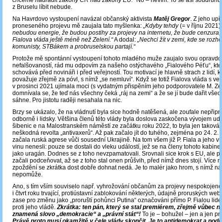
chceme nadřadit zákony ČR nad zákony EU.“
No – nevím. To se asi soudruhů
z Bruselu líbit nebude.
Na Havrdovo vystoupení navázal občanský aktivista
Matěj Gregor
. Z jeho up
proneseného projevu mě zaujala tato myšlenka:
„Kdyby tehdy
(= v říjnu 2021)
nebudou energie, že budou postihy za projevy na internetu, že bude cenzura,
Fialova vláda ještě méně než Zelení.“
A dodal:
„Nechci žít v zemi, kde se rozh
komunisty, STBákem a probruselskou partají.“
Protože mě spontánní vystoupení tohoto mladého muže zaujalo svou opravdov
nefalšovaností, rád mu odpovím za našeho ostýchavého „Fialového Péťu“, kte
schovává před novináři i před veřejností. Tou motivací je hlavně strach z lidí, k
považuje zřejmě za póvl, s nímž „se nemluví“. Když se totiž Fialova vláda s 
v prosinci 2021 ujímala moci (s vydatným přispěním jeho podporovatele M. Z
domnívala se, že teď nás všechny čeká „ráj na zemi“ a že se jí bude dařit všec
sáhne. Pro jistotu raději nesahala na nic.
Brzy se ukázalo, že na vládnutí byla sice hodně natěšená, ale zoufale nepřip
odborně i lidsky. Většina členů této vlády byla doslova zaskočena vývojem udá
šibenic e na Malostranském náměstí ze začátku roku 2022, to byla jen taková
neškodná revolta „antivaxerů“. Až pak začalo jít do tuhého, zejména po 24. 2.
začala ruská agrese vůči sousední Ukrajině. Na tom všem již P. Fiala a jeho v
vinu nenesli: pouze se dostali do vleku událostí, jež se na členy tohoto kabinetu
jako uragán. Dodnes se z toho nevzpamatovali. Srovnali sice krok s EU, ale
začali podceňovat, až se z toho stal onen průšvih, před nímž dnes stojí. Více n
zpoždění se zkrátka dost dobře dohnat nedá. Je to malér jako hrom, s nímž n
nepomůže.
Ano, s tím vším souviselo např. vyhrožování občanům za projevy nespokojenos
i čtvrt roku trvající, protiústavní zablokování některých, údajně proruských web
zase pro změnu jako „proruští pohůnci Putina“ označováni přímo P. Fialou lidé, 
proti jeho vládě.
Zkrátka: ten pán, který se stal premiérem, zřejmě vůbec ne
znamená slovo „demokracie“ a „právní stát“!
To je – bohužel – jen a jen pro
Právě proto musí okamžitě v čele vlády skončit. Je to antidemokrat a podi