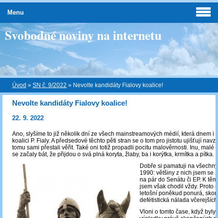
Menu
Svobodné noviny na internetu
Úvod
»
SN č. 9/2022
»
Nevolte kandidáty Fialovy koalice!
Nevolte kandidáty Fialovy koalice!
22. 9. 2022
Ano, slyšíme to již několik dní ze všech mainstreamových médií, která dnem i 
koalici P. Fialy. A předsedové těchto pěti stran se o tom pro jistotu ujišťují nav
tomu sami přestali věřit. Také oni totiž propadli pocitu malověrnosti. Inu, malé
se začaly bát, že přijdou o svá plná koryta, žlaby, ba i korýtka, krmítka a pítka.
Dobře si pamatuji na všechny
1990: většiny z nich jsem se z
na pár do Senátu či EP. K těm
jsem však chodil vždy. Proto 
letošní poněkud ponurá, skor
defétistická nálada včerejších
Vloni o tomto čase, když byly