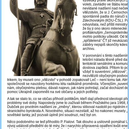
výsledky právě skončených p
voleb, zavládlo ve štábu koa
nevídané nadšení nad neče
vítězstvím, že si J. Černocho
spontánně padla do náručí s 
Zdechovským (KDU-ČSL). Pak
odvysílala, než příští ministry
že by ji ono skoro milenecké 
profláknutým „černoprdelníke
mohlo politicky uškodit. Od t
„spřátelená“ ČT již neukázala
záběry nejspíš skončily kdesi 
archivu.
V porovnání s tímto nadšením
letošní nálada těsně před dal
tentokrát senátními a komunál
doslova zapšklá. Přitom to po
vždyť ti suverénní „vítězové“
nezvítězili obyčejným podvo
trikem, by museli ono „vítězství“ v pohodě zopakovat! Leč – není tomu tak. Atm
společnosti se navzdory horkému létu radikálně proměnila. Včerejším „suverén
nám, obyčejnému plebsu, dávali najevo, jak námi pohrdají, začal docházet d
pomoc Ukrajině zapomněli na své občany a jejich potřeby.
A tak se stalo to, co se občas přihodí politikům, kteří dají přednost ideologii př
problémy své doby. Naposledy jsme to zažívali během Pražského jara 1968, 
Dubček po prvotním nadšení ze „změny“, kterou sliboval nastolit po rigidním r
stranického byrokrata A. Novotného, situaci nezvládl, až ho nakonec musely „
sovětské tanky, jež pozvali úplně jiní soudruzi, než byl on.
Něco podobného se teď přihodilo P. Fialovi. Tak dlouho a usilovně pomáhal Uk
vývoj událostí předběhl do té míry, že i narychlo připravená opatření kvůli ener