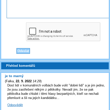
Přehled komentářů
je to marný
(
Falka
,
22. 9. 2022
14:29
)
Dost lidí v komunálních volbách bude volit "dobré lidi" a je jim jedno,
že jsou zastřešení někým z pětikolky. Nevadí jim, že se pak
pětikolka bude chlubit i těmi hlasy bezpartijních, kteří se nechali
přemluvit a šli na jejich kandidátku...
Odpovědět