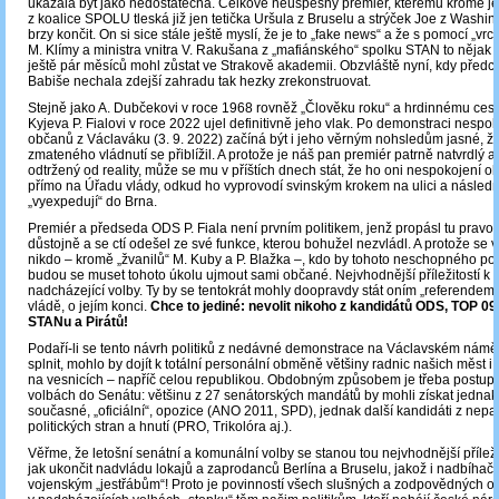
ukázala být jako nedostatečná. Celkově neúspěšný premiér, kterému kromě j
z koalice SPOLU tleská již jen tetička Uršula z Bruselu a strýček Joe z Washi
brzy končit. On si sice stále ještě myslí, že je to „fake news“ a že s pomocí „vr
M. Klímy a ministra vnitra V. Rakušana z „mafiánského“ spolku STAN to nějak „
ještě pár měsíců mohl zůstat ve Strakově akademii. Obzvláště nyní, kdy předch
Babiše nechala zdejší zahradu tak hezky zrekonstruovat.
Stejně jako A. Dubčekovi v roce 1968 rovněž „Člověku roku“ a hrdinnému cest
Kyjeva P. Fialovi v roce 2022 ujel definitivně jeho vlak. Po demonstraci nespo
občanů z Václaváku (3. 9. 2022) začíná být i jeho věrným nohsledům jasné, ž
zmateného vládnutí se přiblížil. A protože je náš pan premiér patrně natvrdlý a 
odtržený od reality, může se mu v příštích dnech stát, že ho oni nespokojení o
přímo na Úřadu vlády, odkud ho vyprovodí svinským krokem na ulici a násled
„vyexpedují“ do Brna.
Premiér a předseda ODS P. Fiala není prvním politikem, jenž propásl tu pravou 
důstojně a se ctí odešel ze své funkce, kterou bohužel nezvládl. A protože se
nikdo – kromě „žvanilů“ M. Kuby a P. Blažka ‒, kdo by tohoto neschopného poli
budou se muset tohoto úkolu ujmout sami občané. Nejvhodnější příležitostí k 
nadcházející volby. Ty by se tentokrát mohly doopravdy stát oním „referendem“
vládě, o jejím konci.
Chce to jediné: nevolit nikoho z kandidátů ODS, TOP 0
STANu a Pirátů!
Podaří-li se tento návrh politiků z nedávné demonstrace na Václavském náměs
splnit, mohlo by dojít k totální personální obměně většiny radnic našich měst 
na vesnicích – napříč celou republikou. Obdobným způsobem je třeba postupov
volbách do Senátu: většinu z 27 senátorských mandátů by mohli získat jednak p
současné, „oficiální“, opozice (ANO 2011, SPD), jednak další kandidáti z nep
politických stran a hnutí (PRO, Trikolóra aj.).
Věřme, že letošní senátní a komunální volby se stanou tou nejvhodnější příleži
jak ukončit nadvládu lokajů a zaprodanců Berlína a Bruselu, jakož i nadbíha
vojenským „jestřábům“! Proto je povinností všech slušných a zodpovědných ob