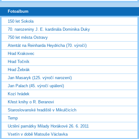
Fotoalbum
150 let Sokola
70. narozeniny J. E. kardinála Dominika Duky
750 let města Ostravy
Atentát na Reinharda Heydricha (70. výročí)
Hrad Krakovec
Hrad Točník
Hrad Žebrák
Jan Masaryk (125. výročí narození)
Jan Palach (45. výročí upálení)
Kozí hrádek
Křest knihy o R. Beranovi
Staroslovanské hradiště v Mikulčicích
Temp
Uctění památky Milady Horákové 26. 6. 2011
Vsetín v době Matouše Václavka