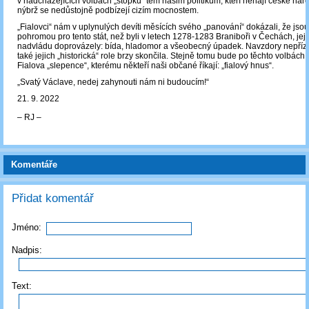
v nadcházejících volbách „stopku“ těm našim politikům, kteří nehájí české nár
nýbrž se nedůstojně podbízejí cizím mocnostem.
„Fialovci“ nám v uplynulých devíti měsících svého „panování“ dokázali, že jsou
pohromou pro tento stát, než byli v letech 1278-1283 Braniboři v Čechách, je
nadvládu doprovázely: bída, hladomor a všeobecný úpadek. Navzdory nepří
také jejich „historická“ role brzy skončila. Stejně tomu bude po těchto volbách 
Fialova „slepence“, kterému někteří naši občané říkají: „fialový hnus“.
„Svatý Václave, nedej zahynouti nám ni budoucím!“
21. 9. 2022
‒ RJ ‒
Komentáře
Přidat komentář
Jméno:
Nadpis:
Text: