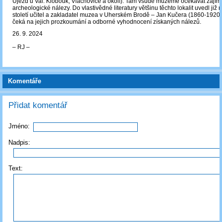
Újezd u Val. Klobouk, Vlachovice a okolí). Tam všude můžeme očekávat zají
archeologické nálezy. Do vlastivědné literatury většinu těchto lokalit uvedl již 
století učitel a zakladatel muzea v Uherském Brodě – Jan Kučera (1860-1920
čeká na jejich prozkoumání a odborné vyhodnocení získaných nálezů.
26. 9. 2024
‒ RJ ‒
Komentáře
Přidat komentář
Jméno:
Nadpis:
Text: