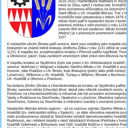
2016-2020.) Náměstkyně hejtmana H. Ančin
nikoli ze Zlína, nýbrž z Hulína (okr. Kroměříž).
dnes významnou křižovatkou na železniční tra
Staré Město u Uh. Hradiště-Břeclav. Trať z H
Kroměříže byla vybudována v letech 1879-1
město Hulín patří k nejstarším obcím v tomto 
písemná zmínka o něm pochází z roku 1224. 
oslavilo 800 let své existence. Město Kroměř
Athény“) je v písemných pramenech uváděno 
1107.
K nejstarším obcím Zlínska patří vesnice, které jsou uváděny jako majetek o
biskupství ve známé listině biskupa Jindřicha Zdíka z roku 1141 (dříve se uvád
1131). K majetku tzv. arcijáhenského kostela v Přerově patřily například: Tlum
a Otrokovice, jakož i řada zaniklých vesnických sídel (mezi nimi Březová na N
K majetku kostela ve Spytihněvi (bylo zde jedno z tzv. břetislavských hradišť) p
vesnice: Velehrad (= Veligrad) v katastru Starého Města u Uh. Hradiště a sou
Kunovic, dále Prakšice u Uh. Brodu, troje Biskupice (jedny stále ještě existují, 
Luhačovic), Stříbrnice u Uh. Hradiště, Tučapy u Stříbrnic, Břestek u Buchlovic,
Uh. Hradiště a Ořechov u Polešovic.
Na teritoriu jižního Zlínska a Uherskobrodska ke kostelu ve Spytihněvi patřily
Brodu, samotné město (Uherský) Brod, stejně jako několik zaniklých vesnic, a
Polešovic na Uherskohradišťsku (v minulosti zde byl proveden archeologický 
Vasily u Rudimova na Slavičínsku, Opatovice u Luhačovic, Mladotice (splynul
Slavičínem), Sobnov na Slavičínsku a Uněradice (zanikly v neznámé poloze).
Nejstarším dějinám tohoto regionu – až na vzácnou výjimku Starého Města a
Hradiště (tzv. metropolitní výšiny v Sadech) – je stále věnována nepatrná poz
málo prozkoumanou oblastí je Slavičínsko (včetně staroslovanského hradiště
Rudimova), ale i některé lokality v okolí Valašských Klobouk (Petrůvka s horo
hradiště Vyšehrady u Bohuslavic nad Vláří, hradiště Klášťov u Vysokého Pole,