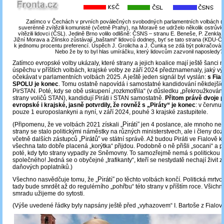
Zatímco v Čechách v prvních poválečných svobodných parlamentních volbách (2
suverénně zvítězili komunisté (včetně Prahy), na Moravě se udrželo několik ostrůvk
vítězili lidovci (ČSL). Jedině Brno volilo odlišně: ČSNS ‒ stranu E. Beneše, P. Zenkla
Jižní Morava a Zlínsko zůstávají „baštami“ lidovců dodnes, byť se tato strana (KDU-Č
k jednomu procentu preferencí. Úspěch J. Grolicha a J. Čunka se zdá být pokračováním
Nebo že by to byl hlas umíráčku, který lidovcům zazvonil naposledy?
Zatímco evropské volby ukázaly, které strany a jejich koalice mají ještě šanci
úspěchu v příštích volbách, krajské volby ze září 2024 předznamenaly, jaký vý
očekávat v parlamentních volbách 2025. A ještě jeden signál byl vyslán:
s Fial
SPOLU je konec
. Tomu ostatně napovídá i samostatné kandidování někdejších
PirSTAN. Poté, kdy se obě uskupení „rozkmotřila“ (v důsledku „překroužkování
strany voličů STAN), kandidují Piráti i STAN samostatně.
Přitom právě dvoje p
evropské i krajské, jasně potvrdily, že rovněž s „Piráty“ je konec
: v červnu
pouze 1 europoslankyni a nyní, v září 2024, pouhé 3 krajské zastupitele.
„Piráti“
(Připomenu, že ve volbách 2021 získali
jen 4 poslance, ale mnoho ne
strany se stalo politickými náměstky na různých ministerstvech, ale i členy doz
„Pirátů“
včetně dalších zástupců
ve státní správě. Až budou Piráti ve Fialově ko
všechna tato dobře placená „korýtka“ přijdou. Podobně o ně přišli „socani“ a p
poté, kdy tyto strany vypadly ze Sněmovny. To samozřejmě nemá s politickou s
společného! Jedná se o obyčejné „trafikanty“, kteří se nestydatě nechají živit 
daňových poplatníků.)
„Piráti“
Všechno nasvědčuje tomu, že
po těchto volbách končí. Politická mrtvol
tady bude smrdět až do regulérního „pohřbu“ této strany v příštím roce. Všichni
smradu užijeme do sytosti.
(Výše uvedené řádky byly napsány ještě před „vyhazovem“ I. Bartoše z Fialovy