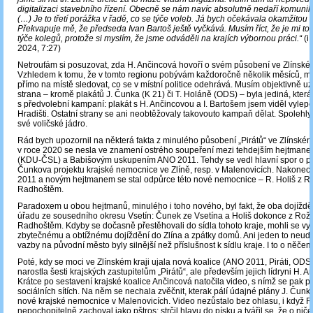
digitalizaci stavebního řízení. Obecně se nám navíc absolutně nedaří komunik
(…) Je to třetí porážka v řadě, co se týče voleb. Já bych očekávala okamžitou r
Překvapuje mě, že předseda Ivan Bartoš ještě vyčkává. Musím říct, že je mi to sp
týče kolegů, protože si myslím, že jsme odváděli na krajích výbornou práci.“
(i
2024, 7:27)
Netroufám si posuzovat, zda H. Ančincová hovoří o svém působení ve Zlínském
Vzhledem k tomu, že v tomto regionu pobývám každoročně několik měsíců, 
přímo na místě sledovat, co se v místní politice odehrává. Musím objektivně uz
strana – kromě plakátů J. Čunka (K 21) či T. Holáně (ODS) – byla jediná, která 
s předvolební kampaní: plakát s H. Ančincovou a I. Bartošem jsem viděl vyle
Hradišti. Ostatní strany se ani neobtěžovaly takovouto kampaň dělat. Spolehly
své voličské jádro.
Rád bych upozornil na některá fakta z minulého působení „Pirátů“ ve Zlínské
v roce 2020 se nesla ve znamení ostrého soupeření mezi tehdejším hejtman
(KDU-ČSL) a Babišovým uskupením ANO 2011. Tehdy se vedl hlavní spor o p
Čunkova projektu krajské nemocnice ve Zlíně, resp. v Malenovicích. Nakonec 
2011 a novým hejtmanem se stal odpůrce této nové nemocnice – R. Holiš z 
Radhoštěm.
Paradoxem u obou hejtmanů, minulého i toho nového, byl fakt, že oba dojíždě
úřadu ze sousedního okresu Vsetín: Čunek ze Vsetína a Holiš dokonce z Ro
Radhoštěm. Kdyby se dočasně přestěhovali do sídla tohoto kraje, mohli se vy
zbytečnému a obtížnému dojíždění do Zlína a zpátky domů. Ani jeden to neuděl
vazby na původní město byly silnější než příslušnost k sídlu kraje. I to o něče
Poté, kdy se moci ve Zlínském kraji ujala nová koalice (ANO 2011, Piráti, OD
narostla šesti krajských zastupitelům „Pirátů“, ale především jejich lídryni H. An
Krátce po sestavení krajské koalice Ančincová natočila video, s nímž se pak 
sociálních sítích. Na něm se nechala zvěčnit, kterak pálí údajné plány J. Čun
nové krajské nemocnice v Malenovicích. Video nezůstalo bez ohlasu, i když R.
nepochopitelně zachoval jako pštros: strčil hlavu do písku a tvářil se, že o nič