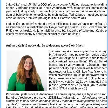
Jak „válka“ mezi „Piráty“ a ODS, představované P. Fialou, dopadne, to uvidíme 
dnech. V případě komplikací nelze vyloučit ani větší rekonstrukci tohoto kabine
pád celé Fialovy vlády. Upřímně: kdyby Fiala bezprostředně po krajských vol
demisi, bylo by to to nejlepší, co by mohl udělat. Teď už bude muset pouze hasi
odvoláním vicepremiéra pro digitalizaci I. Bartoše sám založil.
Fiala si tím spolehlivě rozhodl o svém blížícím se konci ve funkci premiéra. D
neschopného a alibistického politika je proto jen otázkou času. V každém př
Fialův konec hezký. Na jeho místě bych se bál každého příštího dne. Kdyby se 
ušetřil by si všechny ty potupné okamžiky, které ho čekají.
─────
Ančincová jistě nečekala, že to dostane takové obrátky…
Třebaže pirátská náměstkyně zlínského hejt
H. Ančincová, hned po skončení voleb poža
okamžitou rezignaci I. Bartoše, osud tomu cht
stalo v rekordním čase tří dnů. Přesto: Barto
čela strany i z vlády problém zástupců „Pirátů
patrech politiky nijak neřeší. Ale hlavně: ne
na skutečnosti, že s výjimkou Plzeňského kr
všech zbývajících krajích pokračovat v regioná
Brzy možná ani v té komunální. (Abych použil
političky: ve volbách 2021 byli kandidáti „Pir
plošně „vymláceni“ v důsledku „kroužkování“
politiků STAN a jejich voličů.)
Připomenu ještě slova H. Ančincové na adresu jejího, dnes již bývalého stranic
Bartoše. V rozhovoru pro server „iDNES.cz“ řekla toto:
„… Vzhledem k tomu, že
krajích, že to není nějaká anomálie třeba v jednom, ve dvou [krajích], že nás t
‚vymlátilo‘ plošně až na Plzeňský kraj, kde máme tři mandáty, je to šílený neú
jsme šli na tři. Za mě určitě za to může vládní angažmá: vidím tam tu nepove