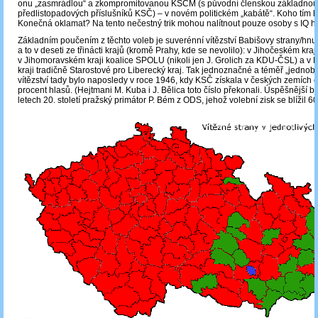
onu „zasmrádlou“ a zkompromitovanou KSČM (s původní členskou základnou
předlistopadových příslušníků KSČ) – v novém politickém „kabátě“. Koho tím h
Konečná oklamat? Na tento nečestný trik mohou nalítnout pouze osoby s IQ 
Základním poučením z těchto voleb je suverénní vítězství Babišovy strany/hnu
a to v deseti ze třinácti krajů (kromě Prahy, kde se nevolilo): v Jihočeském kraj
v Jihomoravském kraji koalice SPOLU (nikoli jen J. Grolich za KDU-ČSL) a v
kraji tradičně Starostové pro Liberecký kraj. Tak jednoznačné a téměř „jednob
vítězství tady bylo naposledy v roce 1946, kdy KSČ získala v českých zemích
procent hlasů. (Hejtmani M. Kuba i J. Bělica toto číslo překonali. Úspěšnější byl
letech 20. století pražský primátor P. Bém z ODS, jehož volební zisk se blížil 6