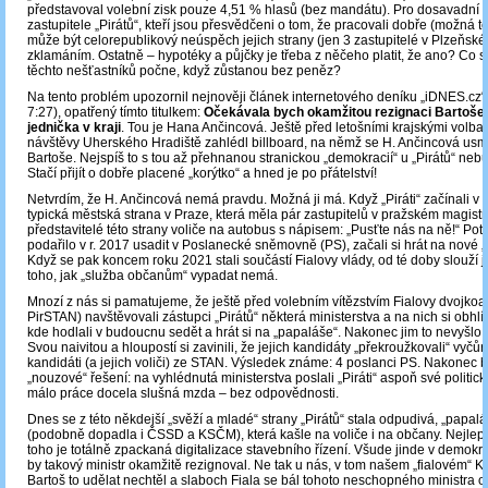
představoval volební zisk pouze 4,51 % hlasů (bez mandátu). Pro dosavadní 
zastupitele „Pirátů“, kteří jsou přesvědčeni o tom, že pracovali dobře (možná to 
může být celorepublikový neúspěch jejich strany (jen 3 zastupitelé v Plzeňské
zklamáním. Ostatně – hypotéky a půjčky je třeba z něčeho platit, že ano? Co si
těchto nešťastníků počne, když zůstanou bez peněz?
Na tento problém upozornil nejnověji článek internetového deníku „iDNES.cz“ 
7:27), opatřený tímto titulkem:
Očekávala bych okamžitou rezignaci Bartoše, 
jednička v kraji
. Tou je Hana Ančincová. Ještě před letošními krajskými vol
návštěvy Uherského Hradiště zahlédl billboard, na němž se H. Ančincová usmí
Bartoše. Nejspíš to s tou až přehnanou stranickou „demokracií“ u „Pirátů“ neb
Stačí přijít o dobře placené „korýtko“ a hned je po přátelství!
Netvrdím, že H. Ančincová nemá pravdu. Možná ji má. Když „Piráti“ začínali v p
typická městská strana v Praze, která měla pár zastupitelů v pražském magistrá
představitelé této strany voliče na autobus s nápisem: „Pusťte nás na ně!“ Poté
podařilo v r. 2017 usadit v Poslanecké sněmovně (PS), začali si hrát na nové „
Když se pak koncem roku 2021 stali součástí Fialovy vlády, od té doby slouží 
toho, jak „služba občanům“ vypadat nemá.
Mnozí z nás si pamatujeme, že ještě před volebním vítězstvím Fialovy dvojko
PirSTAN) navštěvovali zástupci „Pirátů“ některá ministerstva a na nich si obhlí
kde hodlali v budoucnu sedět a hrát si na „papaláše“. Nakonec jim to nevyšlo. 
Svou naivitou a hloupostí si zavinili, že jejich kandidáty „překroužkovali“ vyčůr
kandidáti (a jejich voliči) ze STAN. Výsledek známe: 4 poslanci PS. Nakonec by
„nouzové“ řešení: na vyhlédnutá ministerstva poslali „Piráti“ aspoň své politic
málo práce docela slušná mzda – bez odpovědnosti.
Dnes se z této někdejší „svěží a mladé“ strany „Pirátů“ stala odpudivá, „papal
(podobně dopadla i ČSSD a KSČM), která kašle na voliče i na občany. Nejle
toho je totálně zpackaná digitalizace stavebního řízení. Všude jinde v demokr
by takový ministr okamžitě rezignoval. Ne tak u nás, v tom našem „fialovém“ 
Bartoš to udělat nechtěl a slaboch Fiala se bál tohoto neschopného ministra o