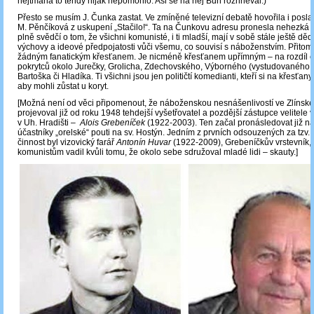
hejtmana to tehdy nijak nepomohlo. Asi se na něj Bůh rozhněval.)
Přesto se musím J. Čunka zastat. Ve zmíněné televizní debatě hovořila i po
M. Pěnčíková z uskupení „Stačilo!“. Ta na Čunkovu adresu pronesla nehezká s
plně svědčí o tom, že všichni komunisté, i ti mladší, mají v sobě stále ještě dědi
výchovy a ideové předpojatosti vůči všemu, co souvisí s náboženstvím. Přito
žádným fanatickým křesťanem. Je nicméně křesťanem upřímným – na rozdíl o
pokrytců okolo Jurečky, Grolicha, Zdechovského, Výborného (vystudovaného t
Bartoška či Hladíka. Ti všichni jsou jen političtí komedianti, kteří si na křesťany
aby mohli zůstat u koryt.
[Možná není od věci připomenout, že náboženskou nesnášenlivostí ve Zlínské
projevoval již od roku 1948 tehdejší vyšetřovatel a pozdější zástupce velitele 
v Uh. Hradišti ‒
Alois Grebeníček
(1922-2003). Ten začal pronásledovat již 
účastníky „orelské“ pouti na sv. Hostýn. Jedním z prvních odsouzených za tzv. p
činnost byl vizovický farář
Antonín Huvar
(1922-2009), Grebeníčkův vrstevník, 
komunistům vadil kvůli tomu, že okolo sebe sdružoval mladé lidi ‒ skauty.]