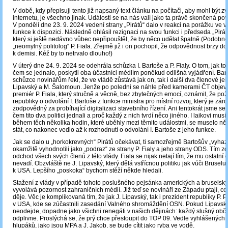
V době, kdy přepisuji tento již napsaný text článku na počítači, aby mohl být z
internetu, je všechno jinak. Události se na nás valí jako ta právě skončená po
V pondělí dne 23. 9. 2024 vedení strany „Pirátů“ dalo v reakci na porážku ve 
funkce k dispozici. Následně ohlásil rezignaci na svou funkci i předseda „Pirátů
který si ještě nedávno vůbec nepřipouštěl, že by něco udělal špatně.(Podobně
„neomylný politolog“ P. Fiala. Zřejmě již i on pochopil, že odpovědnost brzy do
k demisi. Kéž by to netrvalo dlouho!)
V úterý dne 24. 9. 2024 se odehrála schůzka I. Bartoše a P. Fialy. O tom, jak to
čem se jednalo, poskytli oba účastníci médiím poněkud odlišná vyjádření. Bar
schůzce novinářům řekl, že ve vládě zůstává jak on, tak i další dva členové jeh
Lipavský a M. Šalomoun. Jenže po poledni se náhle před kamerami ČT objevi
premiér P. Fiala, který stručně a věcně, bez zbytečných emocí, oznámil, že po
republiky o odvolání I. Bartoše z funkce ministra pro místní rozvoj, který je zár
zodpovědný za probíhající digitalizaci stavebního řízení. Ani tentokrát jsme se
čem tito dva politici jednali a proč každý z nich tvrdí něco jiného. I laikovi musí
během těch několika hodin, které uběhly mezi těmito událostmi, se muselo n
stát, co nakonec vedlo až k rozhodnutí o odvolání I. Bartoše z jeho funkce.
Jak se dalo u „horkokrevných“ Pirátů očekávat, ti samozřejmě Bartošův „vyhaz
okamžitě vyhodnotili jako „podraz“ ze strany P. Fialy a jeho strany ODS. Tím z
odchod všech svých členů z této vlády. Fiala se nijak netají tím, že mu ostatní
nevadí. Obzvláště ne J. Lipavský, který dělá vstřícnou politiku jak vůči Bruselu,
k USA. Lepšího „poskoka“ bychom stěží někde hledali.
Stažení z vlády v případě tohoto poslušného pejsánka amerických a bruselskýc
vyvolává pozornost zahraničních médií. Již teď se novináři ze Západu ptají, co
děje. Věc je komplikovaná tím, že jak J. Lipavský, tak i prezident republiky P. 
v USA, kde se zúčastnili zasedání Valného shromáždění OSN. Pokud Lipavský
neodejde, dopadne jako všichni renegáti v našich dějinách: každý slušný obč
odplivne. Proslýchá se, že prý chce přestoupit do TOP 09. Vedle vyhlášených 
hlupáků, jako jsou MPA a J. Jakob, se bude cítit jako ryba ve vodě.