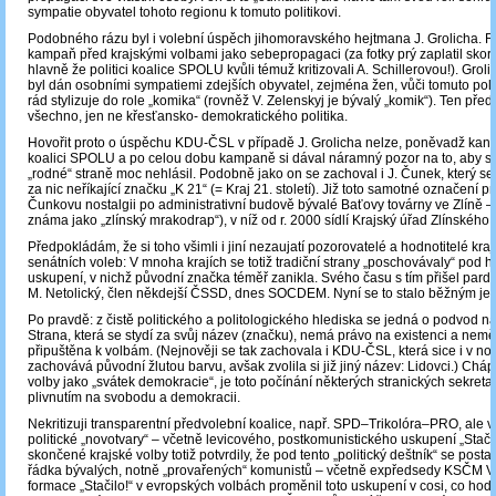
sympatie obyvatel tohoto regionu k tomuto politikovi.
Podobného rázu byl i volební úspěch jihomoravského hejtmana J. Grolicha. R
kampaň před krajskými volbami jako sebepropagaci (za fotky prý zaplatil skoro
hlavně že politici koalice SPOLU kvůli témuž kritizovali A. Schillerovou!). Gro
byl dán osobními sympatiemi zdejších obyvatel, zejména žen, vůči tomuto politi
rád stylizuje do role „komika“ (rovněž V. Zelenskyj je bývalý „komik“). Ten před
všechno, jen ne křesťansko- demokratického politika.
Hovořit proto o úspěchu KDU-ČSL v případě J. Grolicha nelze, poněvadž kand
koalici SPOLU a po celou dobu kampaně si dával náramný pozor na to, aby s
„rodné“ straně moc nehlásil. Podobně jako on se zachoval i J. Čunek, který se
za nic neříkající značku „K 21“ (= Kraj 21. století). Již toto samotné označení p
Čunkovu nostalgii po administrativní budově bývalé Baťovy továrny ve Zlíně –
známa jako „zlínský mrakodrap“), v níž od r. 2000 sídlí Krajský úřad Zlínského 
Předpokládám, že si toho všimli i jiní nezaujatí pozorovatelé a hodnotitelé kra
senátních voleb: V mnoha krajích se totiž tradiční strany „poschovávaly“ pod h
uskupení, v nichž původní značka téměř zanikla. Svého času s tím přišel pard
M. Netolický, člen někdejší ČSSD, dnes SOCDEM. Nyní se to stalo běžným je
Po pravdě: z čistě politického a politologického hlediska se jedná o podvod na 
Strana, která se stydí za svůj název (značku), nemá právo na existenci a nemě
připuštěna k volbám. (Nejnověji se tak zachovala i KDU-ČSL, která sice i v n
zachovává původní žlutou barvu, avšak zvolila si již jiný název: Lidovci.) Chá
volby jako „svátek demokracie“, je toto počínání některých stranických sekreta
plivnutím na svobodu a demokracii.
Nekritizuji transparentní předvolební koalice, např. SPD‒Trikolóra‒PRO, ale 
politické „novotvary“ – včetně levicového, postkomunistického uskupení „Stačil
skončené krajské volby totiž potvrdily, že pod tento „politický deštník“ se posta
řádka bývalých, notně „provařených“ komunistů – včetně expředsedy KSČM V.
formace „Stačilo!“ v evropských volbách proměnil toto uskupení v cosi, co ho