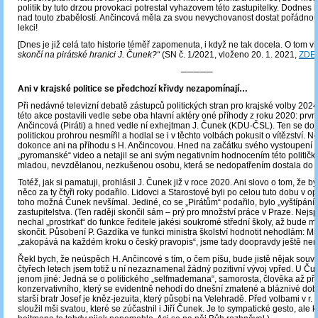
politik by tuto drzou provokaci potrestal vyhazovem této zastupitelky. Dodnes 
nad touto zbabělostí. Ančincová měla za svou nevychovanost dostat pořádno
lekci!
[Dnes je již celá tato historie téměř zapomenuta, i když ne tak docela. O tom vi
skončí na pirátské hranici J. Čunek?“
(SN č. 1/2021, vloženo 20. 1. 2021,
ZDE
─────
Ani v krajské politice se předchozí křivdy nezapomínají…
Při nedávné televizní debatě zástupců politických stran pro krajské volby 2024
této akce postavili vedle sebe oba hlavní aktéry oné příhody z roku 2020: první
Ančincová (Piráti) a hned vedle ní exhejtman J. Čunek (KDU-ČSL). Ten se dod
politickou prohrou nesmířil a hodlal se i v těchto volbách pokusit o vítězství.
dokonce ani na příhodu s H. Ančincovou. Hned na začátku svého vystoupení p
„pyromanské“ video a netajil se ani svým negativním hodnocením této političky:
mladou, nevzdělanou, nezkušenou osobu, která se nedopatřením dostala do po
Totéž, jak si pamatuji, prohlásil J. Čunek již v roce 2020. Ani slovo o tom, že 
něco za ty čtyři roky podařilo. Lidovci a Starostové byli po celou tuto dobu v opo
toho možná Čunek nevšímal. Jediné, co se „Pirátům“ podařilo, bylo „vyštípání“
zastupitelstva. (Ten raději skončil sám – prý pro množství práce v Praze. Nejsp
nechal „prostrkat“ do funkce ředitele jakési soukromé střední školy, až bude mu
skončit. Působení P. Gazdíka ve funkci ministra školství hodnotit nehodlám: Min
„zakopává na každém kroku o český pravopis“, jsme tady doopravdy ještě nem
Řekl bych, že neúspěch H. Ančincové s tím, o čem píšu, bude jistě nějak souvis
čtyřech letech jsem totiž u ní nezaznamenal žádný pozitivní vývoj vpřed. U Ču
jenom jiné: Jedná se o politického „selfmademana“, samorosta, člověka až příl
konzervativního, který se evidentně nehodí do dnešní zmatené a bláznivé dob
starší bratr Josef je kněz-jezuita, který působí na Velehradě. Před volbami v r
sloužil mši svatou, které se zúčastnil i Jiří Čunek. Je to sympatické gesto, ale 