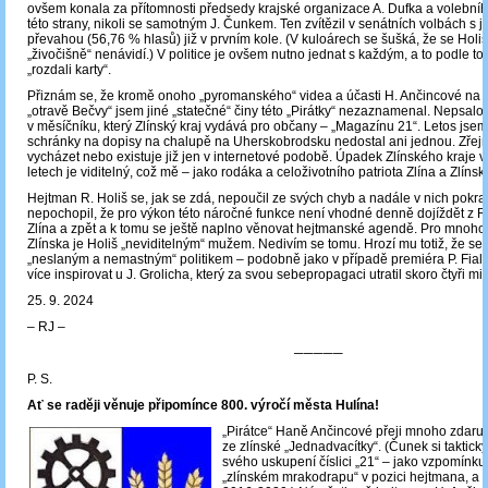
ovšem konala za přítomnosti předsedy krajské organizace A. Dufka a volebn
této strany, nikoli se samotným J. Čunkem. Ten zvítězil v senátních volbách s 
převahou (56,76 % hlasů) již v prvním kole. (V kuloárech se šušká, že se Hol
„živočišně“ nenávidí.) V politice je ovšem nutno jednat s každým, a to podle toh
„rozdali karty“.
Přiznám se, že kromě onoho „pyromanského“ videa a účasti H. Ančincové na p
„otravě Bečvy“ jsem jiné „statečné“ činy této „Pirátky“ nezaznamenal. Nepsalo 
v měsíčníku, který Zlínský kraj vydává pro občany ‒ „Magazínu 21“. Letos jsem
schránky na dopisy na chalupě na Uherskobrodsku nedostal ani jednou. Zřejm
vycházet nebo existuje již jen v internetové podobě. Úpadek Zlínského kraje 
letech je viditelný, což mě – jako rodáka a celoživotního patriota Zlína a Zlínsk
Hejtman R. Holiš se, jak se zdá, nepoučil ze svých chyb a nadále v nich pokr
nepochopil, že pro výkon této náročné funkce není vhodné denně dojíždět z 
Zlína a zpět a k tomu se ještě naplno věnovat hejtmanské agendě. Pro mnoh
Zlínska je Holiš „neviditelným“ mužem. Nedivím se tomu. Hrozí mu totiž, že se
„neslaným a nemastným“ politikem – podobně jako v případě premiéra P. Fialy
více inspirovat u J. Grolicha, který za svou sebepropagaci utratil skoro čtyři mil
25. 9. 2024
‒ RJ ‒
─────
P. S.
Ať se raději věnuje připomínce 800. výročí města Hulína!
„Pirátce“ Haně Ančincové přeji mnoho zdaru
ze zlínské „Jednadvacítky“. (Čunek si taktick
svého uskupení číslici „21“ – jako vzpomínku
„zlínském mrakodrapu“ v pozici hejtmana, a t