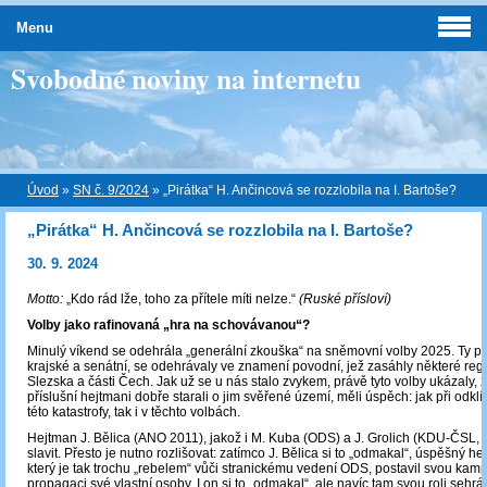
Menu
Svobodné noviny na internetu
Úvod
»
SN č. 9/2024
»
„Pirátka“ H. Ančincová se rozzlobila na I. Bartoše?
„Pirátka“ H. Ančincová se rozzlobila na I. Bartoše?
30. 9. 2024
Motto:
„Kdo rád lže, toho za přítele míti nelze.“
(Ruské přísloví)
Volby jako rafinovaná „hra na schovávanou“?
Minulý víkend se odehrála „generální zkouška“ na sněmovní volby 2025. Ty p
krajské a senátní, se odehrávaly ve znamení povodní, jež zasáhly některé reg
Slezska a části Čech. Jak už se u nás stalo zvykem, právě tyto volby ukázaly, 
příslušní hejtmani dobře starali o jim svěřené území, měli úspěch: jak při odkl
této katastrofy, tak i v těchto volbách.
Hejtman J. Bělica (ANO 2011), jakož i M. Kuba (ODS) a J. Grolich (KDU-ČS
slavit. Přesto je nutno rozlišovat: zatímco J. Bělica si to „odmakal“, úspěšný h
který je tak trochu „rebelem“ vůči stranickému vedení ODS, postavil svou kam
propagaci své vlastní osoby. I on si to „odmakal“, ale navíc tam svou roli seh