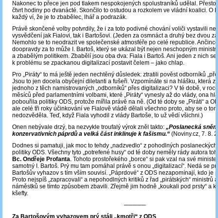
Nakonec to přece jen pod tlakem nespokojených spolustraníků udělal. Přesto s
čtvrt hodiny po dvanácté. Skončilo to ostudou a rozkolem ve vládní koalici. O Fi
každý ví, že je to zbabělec, lhář a podrazák.
Právě skončené volby potvrdily, že i za toto podivné chování voliči vystavili nel
vysvědčení jak Fialovi, tak i Bartošovi. (Jeden za osmnáct a druhý bez dvou za
Nemohlo se to neodrazit ve společenské atmosféře po celé republice. Ančinco
doopravdy za to může I. Bartoš, který se ukázal být nejen neschopným ministre
a zbabělým politikem. Zbabělí jsou oba dva: Fiala i Bartoš. Ani jeden z nich s
k problému se zpackanou digitalizací postavit čelem – jako chlap.
Pro „Piráty“ to má ještě jeden nechtěný důsledek: ztratili pověst odborníků „pře
Jsou to jen docela obyčejní diletanti a fušeři. Vzpomínáte si na hlášku, která z
jednoho z těch namistrovaných „odborníků“ přes digitalizaci? V té době, v roc
měsíců před parlamentními volbami, které „Piráty“ vynesly až do vlády, ona hl
pobouřila politiky ODS, protože mířila právě na ně. (Od té doby se „Piráti“ a O
ale celé tři roky účinkování ve Fialově vládě dělali všechno proto, aby se o to
nedozvěděla. Teď, když Fiala vyhodil z vlády Bartoše, to už vědí všichni.)
Onen nebývale drzý, ba nezvykle troufalý výrok zněl takto:
„Poslanecká sněmo
konzervativních páprdů a velká část inklinuje k fašismu.“
(Noviny.cz, 7. 8. 
Dodnes si pamatuji, jak moc to tehdy „nadzvedlo“ z pohodlných poslaneckých 
politiky ODS. Všechny tyto „potrefené husy“ od té doby neměly rády autora toh
Bc. Ondřeje Profanta
. Tohoto prostořekého „borce“ si pak vzal na své minist
samotný I. Bartoš. Prý mu tam pomáhal právě s onou „digitalizací“. Nedá se pro
Bartošův vyhazov s tím vším souvisí. „Páprdové“ z ODS nezapomínají, kdo je po
Proto nejspíš „zapracovali“ a nepohodlných kritiků z řad „pirátských“ ministrů a
náměstků se tímto způsobem zbavili. Zřejmě jim hodně „koukali pod prsty“ a kazi
kšefty.
─────
Za Bartošovým vyhazovem prý stáli „kmotři“ z ODS