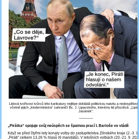
Lidová tvořivost tvůrců této karikatury nejlépe dokládá politickou naivitu a nedospělost 
včetně jejich „kinderministra“ zahraničí Bc. J. Lipavského, kterému lid přezdívá: „Lipá
Jasánek“.
─────
„Pirátka“ spojuje svůj neúspěch se špatnou prací I. Bartoše ve vládě
Když se před čtyřmi lety konaly volby do zastupitelstva Zlínského kraje (2.-3. 10
„Piráti“ celkem 13,26 % hlasů (6 mandátů). V letošních volbách (20.-21. 9. 202