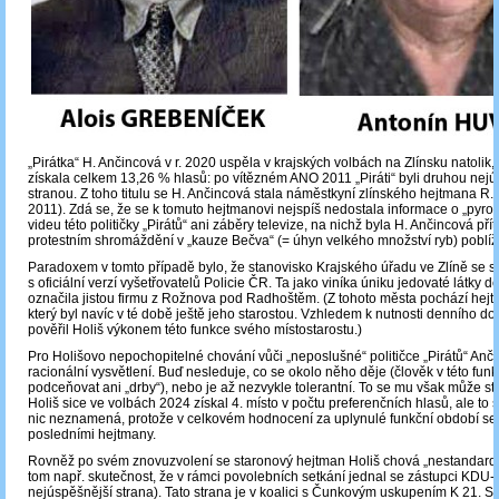
„Pirátka“ H. Ančincová v r. 2020 uspěla v krajských volbách na Zlínsku natolik, 
získala celkem 13,26 % hlasů: po vítězném ANO 2011 „Piráti“ byli druhou nejú
stranou. Z toho titulu se H. Ančincová stala náměstkyní zlínského hejtmana R
2011). Zdá se, že se k tomuto hejtmanovi nejspíš nedostala informace o „py
videu této političky „Pirátů“ ani záběry televize, na nichž byla H. Ančincová př
protestním shromáždění v „kauze Bečva“ (= úhyn velkého množství ryb) poblíž V
Paradoxem v tomto případě bylo, že stanovisko Krajského úřadu ve Zlíně se 
s oficiální verzí vyšetřovatelů Policie ČR. Ta jako viníka úniku jedovaté látky 
označila jistou firmu z Rožnova pod Radhoštěm. (Z tohoto města pochází hejt
který byl navíc v té době ještě jeho starostou. Vzhledem k nutnosti denního doj
pověřil Holiš výkonem této funkce svého místostarostu.)
Pro Holišovo nepochopitelné chování vůči „neposlušné“ političce „Pirátů“ A
racionální vysvětlení. Buď nesleduje, co se okolo něho děje (člověk v této fun
podceňovat ani „drby“), nebo je až nezvykle tolerantní. To se mu však může s
Holiš sice ve volbách 2024 získal 4. místo v počtu preferenčních hlasů, ale to
nic neznamená, protože v celkovém hodnocení za uplynulé funkční období se 
posledními hejtmany.
Rovněž po svém znovuzvolení se staronový hejtman Holiš chová „nestandardn
tom např. skutečnost, že v rámci povolebních setkání jednal se zástupci KDU
nejúspěšnější strana). Tato strana je v koalici s Čunkovým uskupením K 21. S