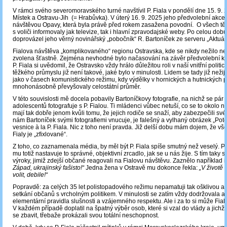
V rámci svého severomoravského turné navštívil P. Fiala v pondělí dne 15. 9.
Místek a Ostravu-Jih (= Hrabůvka). V úterý 16. 9. 2025 jeho předvolební akce
návštěvou Opavy, která byla právě před rokem zasažena povodní. O všech tě
s voliči informovaly jak televize, tak i hlavní zpravodajské weby. Po celou dob
doprovázel jeho věrný novinářský „pobočník“ R. Bartoníček ze serveru „Aktuál
Fialova návštěva „komplikovaného“ regionu Ostravska, kde se nikdy nežilo nej
zvolena šťastně. Zejména nevhodné bylo načasování na závěr předvolební ka
P. Fiala si uvědomil, že Ostravsko vždy hrálo důležitou roli v naší vnitřní politi
těžkého průmyslu již není takové, jaké bylo v minulosti. Lidem se tady již nežij
jako v časech komunistického režimu, kdy výdělky v hornických a hutnických p
mnohonásobně převyšovaly celostátní průměr.
V této souvislosti mě docela pobavily Bartoníčkovy fotografie, na nichž se pár 
adolescentů fotografuje s P. Fialou. Ti mládenci vůbec netuší, co se to okolo n
mají tak dobře jenom kvůli tomu, že jejich rodiče se snaží, aby zabezpečili své 
nám Bartoníček svými fotografiemi vnucuje, je falešný a vylhaný obrázek „Pot
vesnice à la P. Fiala. Nic z toho není pravda. Již delší dobu mám dojem, že v
Fialy je „zfixlované“.
Z toho, co zaznamenala média, by měl být P. Fiala spíše smutný než veselý. P
mu totiž nastavuje to správné, objektivní zrcadlo, jak se u nás žije. S tím taky 
výroky, jimiž zdejší občané reagovali na Fialovu návštěvu. Zaznělo například i 
Západ, ukrajinský fašisto!“
Jedna žena v Ostravě mu dokonce řekla:
„V životě
volit, debile!“
Popravdě: za celých 35 let polistopadového režimu nepamatuji tak ošklivou a
setkání občanů s vrcholným politikem. V minulosti se zatím vždy dodržovala a
elementární pravidla slušnosti a vzájemného respektu. Ale i za to si může Fial
V každém případě doplatil na špatný výběr osob, které si vzal do vlády a jich
se zbavit, třebaže prokázali svou totální neschopnost.