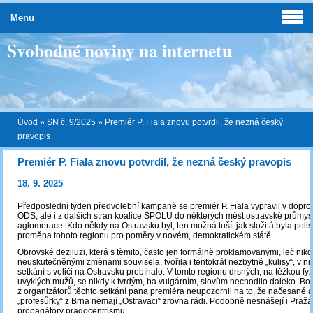
Menu
Svobodné noviny na internetu
Úvod
»
SN č. 9/2025
»
Premiér P. Fiala znovu potvrdil, že nezná český
pravopis
Premiér P. Fiala znovu potvrdil, že nezná český pravopis
18. 9. 2025
Předposlední týden předvolební kampaně se premiér P. Fiala vypravil v doprov
ODS, ale i z dalších stran koalice SPOLU do některých měst ostravské průmys
aglomerace. Kdo někdy na Ostravsku byl, ten možná tuší, jak složitá byla pol
proměna tohoto regionu pro poměry v novém, demokratickém státě.
Obrovské deziluzi, která s těmito, často jen formálně proklamovanými, leč nikd
neuskutečněnými změnami souvisela, tvořila i tentokrát nezbytné „kulisy“, v ni
setkání s voliči na Ostravsku probíhalo. V tomto regionu drsných, na těžkou fy
uvyklých mužů, se nikdy k tvrdým, ba vulgárním, slovům nechodilo daleko. Bo
z organizátorů těchto setkání pana premiéra neupozornil na to, že načesané 
„profesůrky“ z Brna nemají „Ostravaci“ zrovna rádi. Podobně nesnášejí i Pražá
propagátory pragocentrismu.