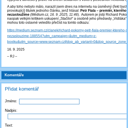
A aby toho nebylo málo, narazil jsem dnes na internetu na úsměvný (řekl bych
provokující) titulek jednoho článku, jenž hlásal:
Petr Fiala – premiér, kterého 
nezasloužíme
(Médium.cz, 16. 9. 2025, 11:46
). Autorem je jistý Richard Pokor
naopak velkým kritikem uskupení „Stačilo!“ a osobně jeho předsedy „Vidláka“.
mohou toto oslavné veledílo přečíst na tomto odkazu:
https://medium.seznam.cz/clanek/richard-pokorny-petr-fiala-premier-ktereho-si
nezaslouzime-188554?utm_campaign=&utm_medium=z-
boxiku&utm_source=www.seznam.cz#dop_ab_variant=0&dop_source_zone_
16. 9. 2025
‒ RJ ‒
Komentáře
Přidat komentář
Jméno:
Nadpis:
Text: