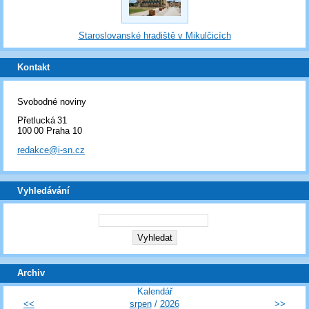
Staroslovanské hradiště v Mikulčicích
Kontakt
Svobodné noviny
Přetlucká 31
100 00 Praha 10
redakce@i-sn.cz
Vyhledávání
Archiv
Kalendář
<<
srpen
/
2026
>>