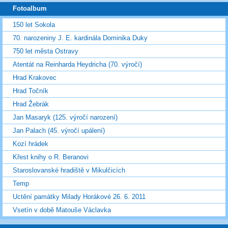
Fotoalbum
150 let Sokola
70. narozeniny J. E. kardinála Dominika Duky
750 let města Ostravy
Atentát na Reinharda Heydricha (70. výročí)
Hrad Krakovec
Hrad Točník
Hrad Žebrák
Jan Masaryk (125. výročí narození)
Jan Palach (45. výročí upálení)
Kozí hrádek
Křest knihy o R. Beranovi
Staroslovanské hradiště v Mikulčicích
Temp
Uctění památky Milady Horákové 26. 6. 2011
Vsetín v době Matouše Václavka