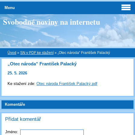
Menu
Svobodné noviny na internetu
Úvod
»
SN v PDF ke stažení
»
„Otec národa“ František Palacký
„Otec národa“ František Palacký
25. 5. 2026
Ke stažení zde:
Otec národa František Palacký.pdf
Komentáře
Přidat komentář
Jméno: