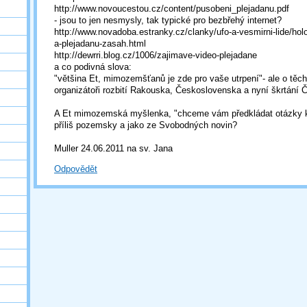
http://www.novoucestou.cz/content/pusobeni_plejadanu.pdf
- jsou to jen nesmysly, tak typické pro bezbřehý internet?
http://www.novadoba.estranky.cz/clanky/ufo-a-vesmirni-lide/holo
a-plejadanu-zasah.html
http://dewrri.blog.cz/1006/zajimave-video-plejadane
a co podivná slova:
"většina Et, mimozemšťanů je zde pro vaše utrpení"- ale o těc
organizátoři rozbití Rakouska, Československa a nyní škrtání Č
A Et mimozemská myšlenka, "chceme vám předkládat otázky k 
příliš pozemsky a jako ze Svobodných novin?
Muller 24.06.2011 na sv. Jana
Odpovědět