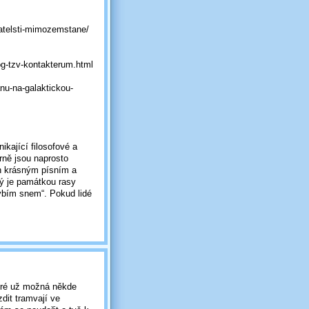
pratelsti-mimozemstane/
log-tzv-kontakterum.html
nu-na-galaktickou-
ikající filosofové a
rně jsou naprosto
ch krásným písním a
rý je památkou rasy
rybím snem“. Pokud lidé
které už možná někde
zdit tramvají ve