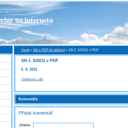
viny na internetu
Úvod
»
SN v PDF ke stažení
»
SN č. 5/2011 v PDF
SN č. 5/2011 v PDF
2. 6. 2011
Stáhnout zde
Komentáře
Přidat komentář
Jméno: