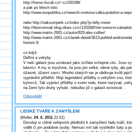
http://home.tiscali.cz/~cz150188/
a pak po létech toto:
http://www.exopolitika.cz/news/iii-svetova-valka-pratelsti-a-ne
nebo http://oaksumperk.cz/index.php?p=billy-meier
http://liborcermak.blog.idnes.cz/c/120268/Veri-seriozni-zahado
http://www.matrix-2001.cz/autor/820-alex-collier/
http://www.matrix-2001.cz/clanek-detail/3613-pohled-andromeda
historii-3/
co když:
Delfíni a velryby
V naší galaxii jsou uznávaní jako zvířata schopná citu. Jsou vyn
básníci. A my si myslíme, že jsou jen velké, němé ryby, ale pat
úžasné, úžasní savci. Mnoho starých ras je obdivuje kvůli jeji
vyprávění příběhů. Mají legendární příběhy o velrybím snu, kte
kytovců. Tak vypráví příběhy o svém rodu, které nazývají „vel
na Zemi tyto druhy vyhubí, nebudou již v galaxii existovat...
Odpovědět
LIDSKÉ TVÁŘE K ZAMYŠLENÍ
(
Muller
,
24. 6. 2011
21:51
)
Dovoluji si ctěné veřejnosti předložit k zamyšlení řadu tváří, 
viděli či jim podobné osoby. Nemusí mít tak výstřední šaty a je