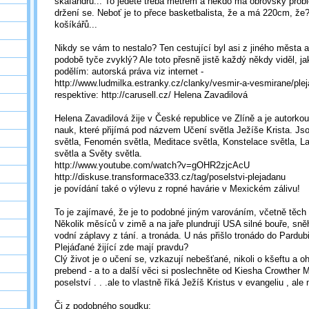
skafandru... To jedete třeba metrem a někdo má obrovský probl
držení se. Neboť je to přece basketbalista, že a má 220cm, že
košíkářů...
Nikdy se vám to nestalo? Ten cestující byl asi z jiného města 
podobě tyče zvyklý? Ale toto přesně jistě každý někdy viděl, jak
podělím: autorská práva viz internet -
http://www.ludmilka.estranky.cz/clanky/vesmir-a-vesmirane/ple
respektive: http://carusell.cz/ Helena Zavadilová
Helena Zavadilová žije v České republice ve Zlíně a je autork
nauk, které přijímá pod názvem Učení světla Ježíše Krista. Jso
světla, Fenomén světla, Meditace světla, Konstelace světla, Lab
světla a Světy světla.
http://www.youtube.com/watch?v=gOHR2zjcAcU
http://diskuse.transformace333.cz/tag/poselstvi-plejadanu
je povídání také o výlevu z ropné havárie v Mexickém zálivu!
To je zajímavé, že je to podobné jiným varováním, včetně těch
Několik měsíců v zimě a na jaře plundrují USA silné bouře, sně
vodní záplavy z tání. a tronáda. U nás přišlo tronádo do Pardubi
Plejáďané žijící zde mají pravdu?
Clý život je o učení se, vzkazují nebešťané, nikoli o kšeftu a o
prebend - a to a další věci si poslechněte od Kiesha Crowther M
poselství . . .ale to vlastně říká Ježíš Kristus v evangeliu , ale
Či z podobného soudku: