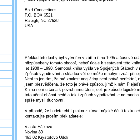
Bold Connections
P.O. BOX 6521
Raleigh, NC 27628
USA
Překlad této knihy byl vytvořen v září a říjnu 1995 a časové úda
přizpůsobeny tomuto období, neboť údaje k sestavení této knih
let 1988 – 1990. Samotná kniha vyšla ve Spojených Státech v 
Způsob vyjadřování a skladba vět se může mnohým zdát přine
Není to jen tím, že má znalost angličtiny není právě perfektní, 
jsem přesvědčena, že toto je právě způsob, jímž k nám Plejáď
Kniha není určena k povrchnímu čtení, což je způsob logické m
toto učení chápat nedá a tak i způsob vyjadřování je na mnoha
spíše mysli duchovní.
V případě, že budete chtít prokonzultovat nějaké části textu ne
kontaktujte prosím překladatele:
Vlasta Hájková
Novina 80
463 02 Kryštofovo Údolí