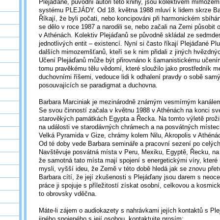
Plejáďané, původní autoři této knihy, jsou kolektivem mimoze
systému PLEJÁDY. Od 18. května 1988 mluví k lidem skrze Ba
Říkají, že byli počati, nebo koncipováni při harmonickém sbíhá
se dělo v roce 1987 a narodili se, nebo začali na Zemi působit
v Athénách. Kolektiv Plejáďanů se původně skládal ze sedmdesá
jednotlivých entit – existencí. Nyní si často říkají Plejáďané P
dalších mimozemšťanů, kteří se k nim přidali z jiných hvězdn
Učení Plejáďanů může být přirovnáno k šamanistickému učení
tomu pravěkému tělu vědomí, které sloužilo jako prostředník m
duchovními říšemi, vedouce lidi k odhalení pravdy o sobě sam
posouvajících se paradigmat a duchovna.
Barbara Marciniak je mezinárodně známým vesmírným kanálem 
Se svou činností začala v květnu 1988 v Athénách na konci své
starověkých památkách Egypta a Řecka. Na tomto výletě prož
na události ve starodávných chrámech a na posvátných místech
Velká Pyramida v Gize, chrámy kolem Nilu, Akropolis v Athénác
Od té doby vede Barbara semináře a pracovní sezení po celýc
Navštěvuje posvátná místa v Peru, Mexiku, Egyptě, Řecku, na Ba
že samotná tato místa mají spojení s energetickými víry, které 
mysli, vyšší ideu, že Země v této době hledá jak se znovu přetv
Barbara cítí, že její zkušenosti s Plejáďany jsou darem s neoce
práce ji spojuje s příležitostí získat osobní, celkovou a kosmic
to obrovsky vděčna.
Máte-li zájem o audiokazety s nahrávkami jejích kontaktů s Pl
jiného spojeného s její osobou, kontaktujte prosím: