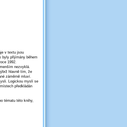
je v textu jsou
y byly přijímány během
roce 1992.
jmenším nezvyklá.
nýbrž hlavně tím, že
ané záměrně mluví.
ysli. Logickou myslí se
 místech předkládán
bo tématu této knihy,