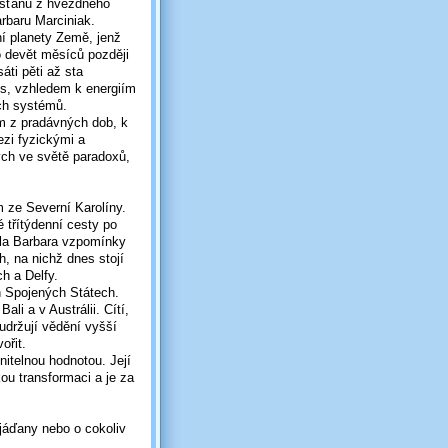
mšťanů z hvězdného
rbaru Marciniak.
ní planety Země, jenž
 o devět měsíců později
ti pěti až sta
lus, vzhledem k energiím
ých systémů.
m z pradávných dob, k
ezi fyzickými a
ých ve světě paradoxů,
ze Severní Karolíny.
 třítýdenní cesty po
ila Barbara vzpomínky
, na nichž dnes stojí
h a Delfy.
h Spojených Státech.
li a v Austrálii. Cítí,
udržují vědění vyšší
ořit.
nitelnou hodnotou. Její
kou transformaci a je za
ejáďany nebo o cokoliv