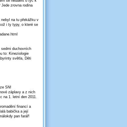
ém se neudeřit o tyč k
? Jede zrovna rodina
a nebyl na tu překážku v
ož i ty typy, o které se
jadane.html
ou sedmi duchovních
u to: Kineziologie
yrinty světla, Děti
 ze SN!
hové záplavy a z nich
c na 1. letní den 2011.
hromadění financí a
alá babička a její
 málokdy pan farář!