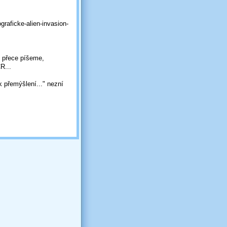
graficke-alien-invasion-
h přece píšeme,
R...
přemýšlení..." nezní