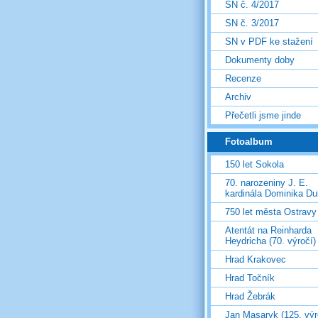
SN č. 4/2017
SN č. 3/2017
SN v PDF ke stažení
Dokumenty doby
Recenze
Archiv
Přečetli jsme jinde
Fotoalbum
150 let Sokola
70. narozeniny J. E.
kardinála Dominika D
750 let města Ostravy
Atentát na Reinharda
Heydricha (70. výročí)
Hrad Krakovec
Hrad Točník
Hrad Žebrák
Jan Masaryk (125. výr