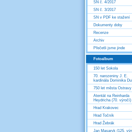
SN č. 4/2017
SN č. 3/2017
SN v PDF ke stažení
Dokumenty doby
Recenze
Archiv
Přečetli jsme jinde
Fotoalbum
150 let Sokola
70. narozeniny J. E.
kardinála Dominika D
750 let města Ostravy
Atentát na Reinharda
Heydricha (70. výročí)
Hrad Krakovec
Hrad Točník
Hrad Žebrák
Jan Masaryk (125. výr