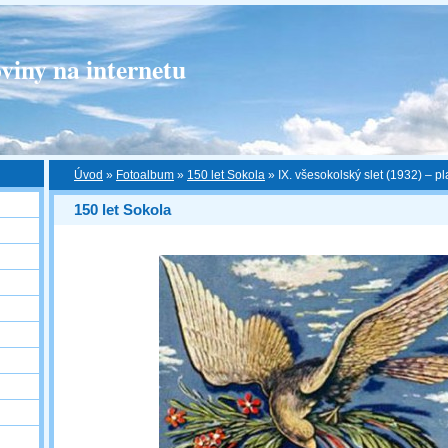
viny na internetu
Úvod
»
Fotoalbum
»
150 let Sokola
»
IX. všesokolský slet (1932) – pl
150 let Sokola