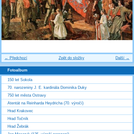
← Předchozí
Zpět do složky
Další →
Fotoalbum
150 let Sokola
70. narozeniny J. E. kardinála Dominika Duky
750 let města Ostravy
Atentát na Reinharda Heydricha (70. výročí)
Hrad Krakovec
Hrad Točník
Hrad Žebrák