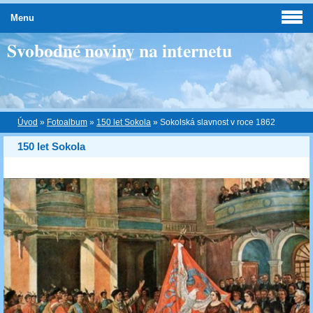
Menu
Svobodné noviny na internetu
Úvod
»
Fotoalbum
»
150 let Sokola
»
Sokolská slavnost v roce 1862
150 let Sokola