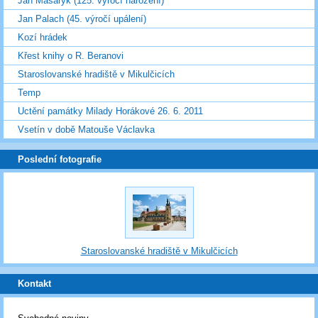
Jan Masaryk (125. výročí narození)
Jan Palach (45. výročí upálení)
Kozí hrádek
Křest knihy o R. Beranovi
Staroslovanské hradiště v Mikulčicích
Temp
Uctění památky Milady Horákové 26. 6. 2011
Vsetín v době Matouše Václavka
Poslední fotografie
Staroslovanské hradiště v Mikulčicích
Kontakt