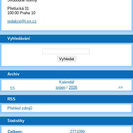
Svobodné noviny
Přetlucká 31
100 00 Praha 10
redakce@i-sn.cz
Vyhledávání
Archiv
Kalendář
<<
srpen
/
2026
>>
RSS
Přehled zdrojů
Statistiky
Celkem:
2771099