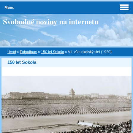
Menu
Svobodné noviny na internetu
Úvod
»
Fotoalbum
»
150 let Sokola
»
VII. všesokolský slet (1920)
150 let Sokola