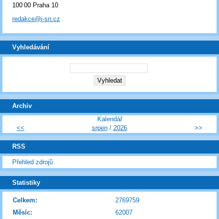
100 00 Praha 10
redakce@i-sn.cz
Vyhledávání
Archiv
Kalendář
<<
srpen
/
2026
>>
RSS
Přehled zdrojů
Statistiky
Celkem:
2769759
Měsíc:
62007