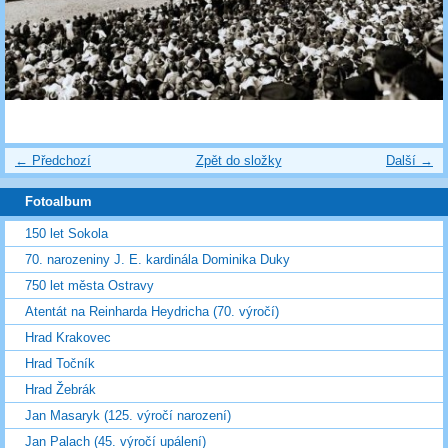
← Předchozí
Zpět do složky
Další →
Fotoalbum
150 let Sokola
70. narozeniny J. E. kardinála Dominika Duky
750 let města Ostravy
Atentát na Reinharda Heydricha (70. výročí)
Hrad Krakovec
Hrad Točník
Hrad Žebrák
Jan Masaryk (125. výročí narození)
Jan Palach (45. výročí upálení)