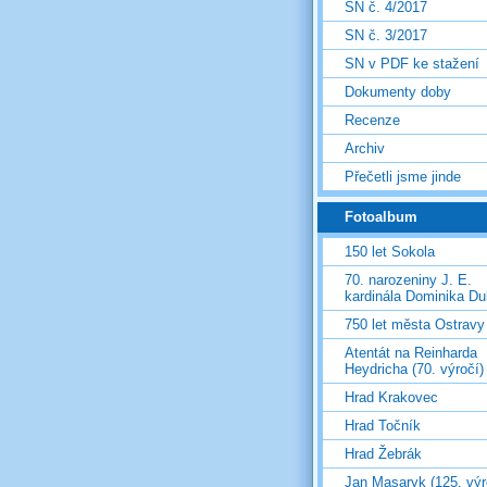
SN č. 4/2017
SN č. 3/2017
SN v PDF ke stažení
Dokumenty doby
Recenze
Archiv
Přečetli jsme jinde
Fotoalbum
150 let Sokola
70. narozeniny J. E.
kardinála Dominika D
750 let města Ostravy
Atentát na Reinharda
Heydricha (70. výročí)
Hrad Krakovec
Hrad Točník
Hrad Žebrák
Jan Masaryk (125. výr