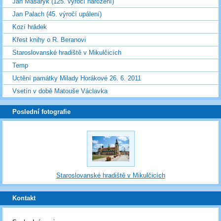
Jan Masaryk (125. výročí narození)
Jan Palach (45. výročí upálení)
Kozí hrádek
Křest knihy o R. Beranovi
Staroslovanské hradiště v Mikulčicích
Temp
Uctění památky Milady Horákové 26. 6. 2011
Vsetín v době Matouše Václavka
Poslední fotografie
Staroslovanské hradiště v Mikulčicích
Kontakt