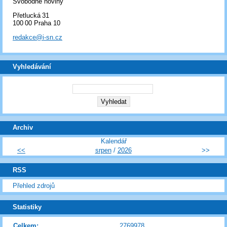
Svobodné noviny
Přetlucká 31
100 00 Praha 10
redakce@i-sn.cz
Vyhledávání
Archiv
Kalendář
<<
srpen
/
2026
>>
RSS
Přehled zdrojů
Statistiky
Celkem:
2769978