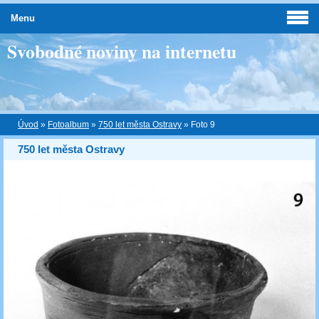
Menu
Svobodné noviny na internetu
Úvod
»
Fotoalbum
»
750 let města Ostravy
»
Foto 9
750 let města Ostravy