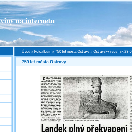
viny na internetu
Úvod
»
Fotoalbum
»
750 let města Ostravy
»
Ostravsky vecernik 23-
750 let města Ostravy