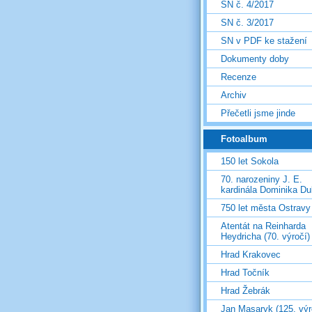
SN č. 4/2017
SN č. 3/2017
SN v PDF ke stažení
Dokumenty doby
Recenze
Archiv
Přečetli jsme jinde
Fotoalbum
150 let Sokola
70. narozeniny J. E.
kardinála Dominika D
750 let města Ostravy
Atentát na Reinharda
Heydricha (70. výročí)
Hrad Krakovec
Hrad Točník
Hrad Žebrák
Jan Masaryk (125. výr