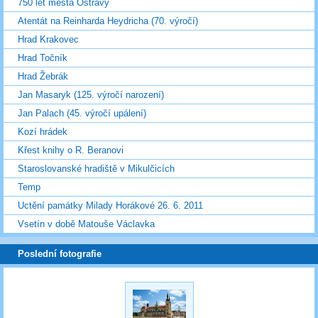
750 let města Ostravy
Atentát na Reinharda Heydricha (70. výročí)
Hrad Krakovec
Hrad Točník
Hrad Žebrák
Jan Masaryk (125. výročí narození)
Jan Palach (45. výročí upálení)
Kozí hrádek
Křest knihy o R. Beranovi
Staroslovanské hradiště v Mikulčicích
Temp
Uctění památky Milady Horákové 26. 6. 2011
Vsetín v době Matouše Václavka
Poslední fotografie