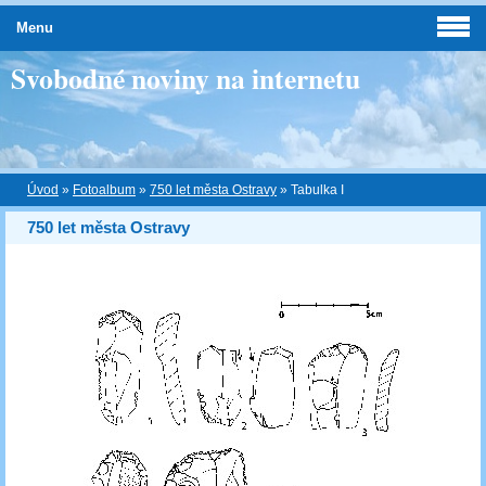
Menu
Svobodné noviny na internetu
Úvod
»
Fotoalbum
»
750 let města Ostravy
»
Tabulka I
750 let města Ostravy