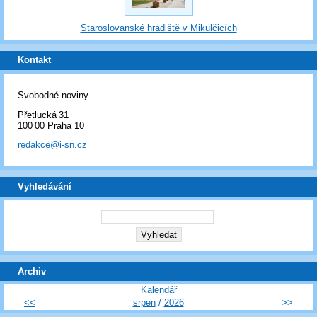
Staroslovanské hradiště v Mikulčicích
Kontakt
Svobodné noviny
Přetlucká 31
100 00 Praha 10
redakce@i-sn.cz
Vyhledávání
Archiv
Kalendář
<<
srpen
/
2026
>>