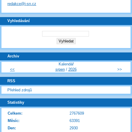
redakce@i-sn.cz
Vyhledávání
Archiv
Kalendář
<<
srpen
/
2026
>>
RSS
Přehled zdrojů
Statistiky
Celkem:
2767609
Měsíc:
63391
Den:
2930