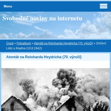
Menu
Svobodné noviny na internetu
Úvod
»
Fotoalbum
»
Atentát na Reinharda Heydricha (70. výročí)
»
Zničení
Lidic u Kladna (10.6.1942)
Atentát na Reinharda Heydricha (70. výročí)