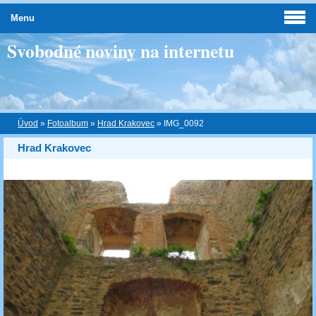
Menu
Svobodné noviny na internetu
Úvod
»
Fotoalbum
»
Hrad Krakovec
»
IMG_0092
Hrad Krakovec