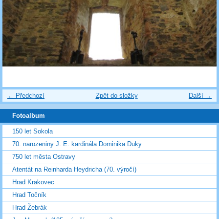
← Předchozí
Zpět do složky
Další →
Fotoalbum
150 let Sokola
70. narozeniny J. E. kardinála Dominika Duky
750 let města Ostravy
Atentát na Reinharda Heydricha (70. výročí)
Hrad Krakovec
Hrad Točník
Hrad Žebrák