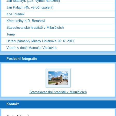
Jan Masaryk (125. výročí narození)
Jan Palach (45. výročí upálení)
Kozí hrádek
Křest knihy o R. Beranovi
Staroslovanské hradiště v Mikulčicích
Temp
Uctění památky Milady Horákové 26. 6. 2011
Vsetín v době Matouše Václavka
Poslední fotografie
Staroslovanské hradiště v Mikulčicích
Kontakt