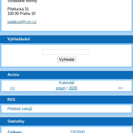
Svobodné noviny
Přetlucká 31
100 00 Praha 10
redakce@i-sn.cz
Vyhledávání
Archiv
Kalendář
<<
srpen
/
2026
>>
RSS
Přehled zdrojů
Statistiky
Celkem:
2767600