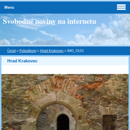
Menu
Svobodné noviny na internetu
Úvod
»
Fotoalbum
»
Hrad Krakovec
»
IMG_0101
Hrad Krakovec