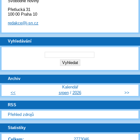
Svobodné noviny
Přetlucká 31
100 00 Praha 10
redakce@i-sn.cz
Vyhledávání
Archiv
Kalendář
<<
srpen
/
2026
>>
RSS
Přehled zdrojů
Statistiky
Celkem:
2773046