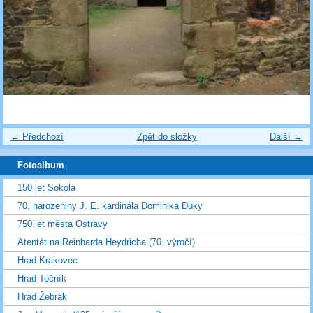
← Předchozí
Zpět do složky
Další →
Fotoalbum
150 let Sokola
70. narozeniny J. E. kardinála Dominika Duky
750 let města Ostravy
Atentát na Reinharda Heydricha (70. výročí)
Hrad Krakovec
Hrad Točník
Hrad Žebrák