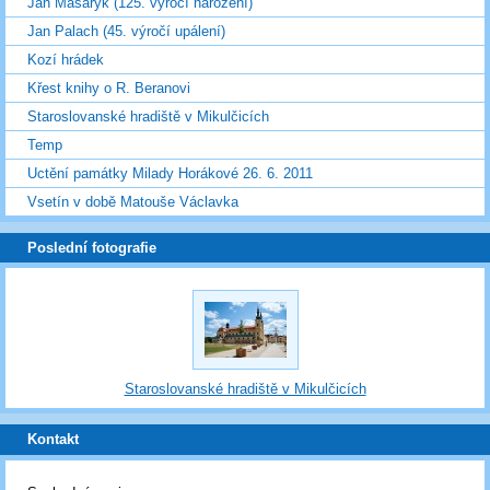
Jan Masaryk (125. výročí narození)
Jan Palach (45. výročí upálení)
Kozí hrádek
Křest knihy o R. Beranovi
Staroslovanské hradiště v Mikulčicích
Temp
Uctění památky Milady Horákové 26. 6. 2011
Vsetín v době Matouše Václavka
Poslední fotografie
Staroslovanské hradiště v Mikulčicích
Kontakt