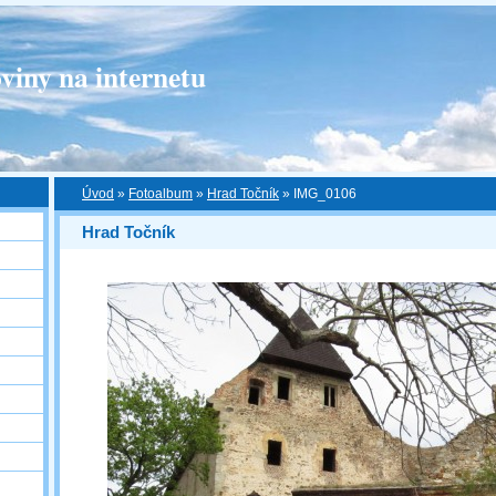
viny na internetu
Úvod
»
Fotoalbum
»
Hrad Točník
»
IMG_0106
Hrad Točník