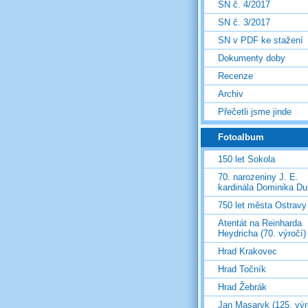
SN č. 4/2017
SN č. 3/2017
SN v PDF ke stažení
Dokumenty doby
Recenze
Archiv
Přečetli jsme jinde
Fotoalbum
150 let Sokola
70. narozeniny J. E.
kardinála Dominika D
750 let města Ostravy
Atentát na Reinharda
Heydricha (70. výročí)
Hrad Krakovec
Hrad Točník
Hrad Žebrák
Jan Masaryk (125. výr