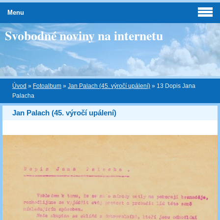
Menu
Svobodné noviny na internetu
Úvod
»
Fotoalbum
»
Jan Palach (45. výročí upálení)
»
13 Dopis Jana
Palacha
Jan Palach (45. výročí upálení)