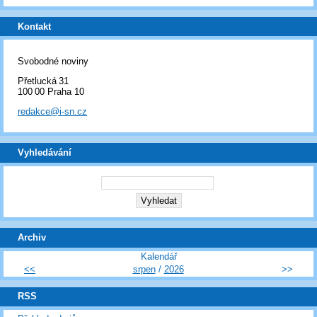
Kontakt
Svobodné noviny
Přetlucká 31
100 00 Praha 10
redakce@i-sn.cz
Vyhledávání
Archiv
Kalendář
<<
srpen
/
2026
>>
RSS