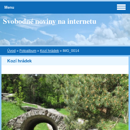
Menu
Svobodné noviny na internetu
Úvod
»
Fotoalbum
»
Kozí hrádek
»
IMG_0014
Kozí hrádek