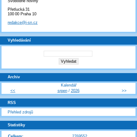
Svobodné noviny
Přetlucká 31
100 00 Praha 10
redakce@i-sn.cz
Vyhledávání
Archiv
Kalendář
<<
srpen
/
2026
>>
RSS
Přehled zdrojů
Statistiky
Celkem:
2769552