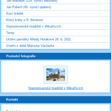
Jan Masaryk (125. výročí narození)
Jan Palach (45. výročí upálení)
Kozí hrádek
Křest knihy o R. Beranovi
Staroslovanské hradiště v Mikulčicích
Temp
Uctění památky Milady Horákové 26. 6. 2011
Vsetín v době Matouše Václavka
Poslední fotografie
Staroslovanské hradiště v Mikulčicích
Kontakt