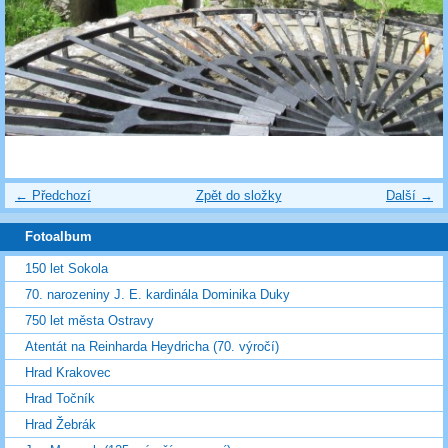
← Předchozí
Zpět do složky
Další →
Fotoalbum
150 let Sokola
70. narozeniny J. E. kardinála Dominika Duky
750 let města Ostravy
Atentát na Reinharda Heydricha (70. výročí)
Hrad Krakovec
Hrad Točník
Hrad Žebrák