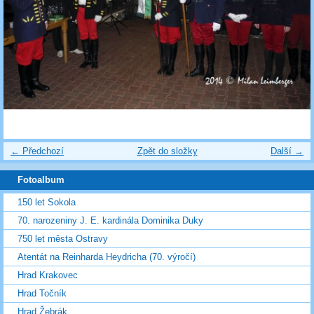
← Předchozí
Zpět do složky
Další →
Fotoalbum
150 let Sokola
70. narozeniny J. E. kardinála Dominika Duky
750 let města Ostravy
Atentát na Reinharda Heydricha (70. výročí)
Hrad Krakovec
Hrad Točník
Hrad Žebrák