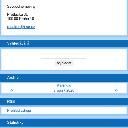
Svobodné noviny
Přetlucká 31
100 00 Praha 10
redakce@i-sn.cz
Vyhledávání
Archiv
Kalendář
<<
srpen
/
2026
>>
RSS
Přehled zdrojů
Statistiky