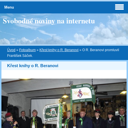
Menu
Svobodné noviny na internetu
Úvod
»
Fotoalbum
»
Křest knihy o R. Beranovi
»
O R. Beranovi promluvil
František Sáček.
Křest knihy o R. Beranovi