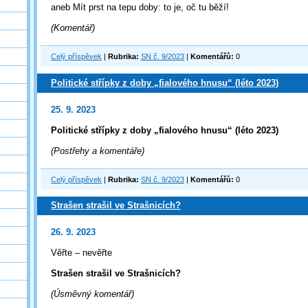
aneb Mít prst na tepu doby: to je, oč tu běží!
(Komentář)
Celý příspěvek
|
Rubrika:
SN č. 9/2023
|
Komentářů:
0
Politické střípky z doby „fialového hnusu“ (léto 2023)
25. 9. 2023
Politické střípky z doby „fialového hnusu“ (léto 2023)
(Postřehy a komentáře)
Celý příspěvek
|
Rubrika:
SN č. 9/2023
|
Komentářů:
0
Strašen strašil ve Strašnicích?
26. 9. 2023
Věřte – nevěřte
Strašen strašil ve Strašnicích?
(Úsměvný komentář)