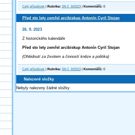
Celý příspěvek
|
Rubrika:
SN č. 9/2023
|
Komentářů:
0
Před sto lety zemřel arcibiskup Antonín Cyril Stojan
26. 9. 2023
Z historického kalendáře
Před sto lety zemřel arcibiskup Antonín Cyril Stojan
(Ohlédnutí za životem a činností kněze a politika)
Celý příspěvek
|
Rubrika:
SN č. 9/2023
|
Komentářů:
0
Nalezené složky
Nebyly nalezeny žádné složky