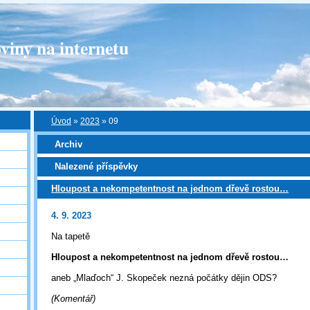
viny na internetu
Úvod
»
2023
»
09
Archiv
Nalezené příspěvky
Hloupost a nekompetentnost na jednom dřevě rostou…
4. 9. 2023
Na tapetě
Hloupost a nekompetentnost na jednom dřevě rostou…
aneb „Mlaďoch“ J. Skopeček nezná počátky dějin ODS?
(Komentář)