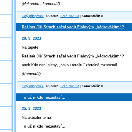
(Nekorektní komentář)
Celý příspěvek
|
Rubrika:
SN č. 9/2023
|
Komentářů:
0
Režisér Jiří Strach začal vadit Fialovým „kádrovákům“?
20. 9. 2023
Na tapetě
Režisér Jiří Strach začal vadit Fialovým „kádrovákům“?
aneb Kdo není slepý, „novou totalitu“ zřetelně rozpozná!
(Komentář)
Celý příspěvek
|
Rubrika:
SN č. 9/2023
|
Komentářů:
0
To už nikdo nezastaví…
25. 9. 2023
Na aktuální téma
To už nikdo nezastaví…