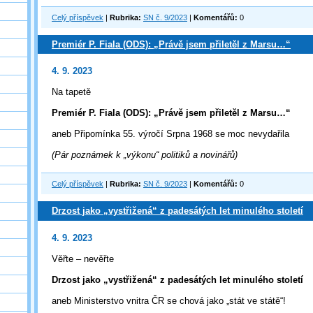
Celý příspěvek
|
Rubrika:
SN č. 9/2023
|
Komentářů:
0
Premiér P. Fiala (ODS): „Právě jsem přiletěl z Marsu…“
4. 9. 2023
Na tapetě
Premiér P. Fiala (ODS): „Právě jsem přiletěl z Marsu…“
aneb Připomínka 55. výročí Srpna 1968 se moc nevydařila
(Pár poznámek k „výkonu“ politiků a novinářů)
Celý příspěvek
|
Rubrika:
SN č. 9/2023
|
Komentářů:
0
Drzost jako „vystřižená“ z padesátých let minulého století
4. 9. 2023
Věřte – nevěřte
Drzost jako „vystřižená“ z padesátých let minulého století
aneb Ministerstvo vnitra ČR se chová jako „stát ve státě“!