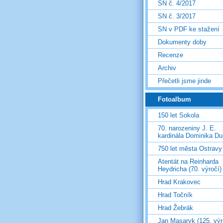
SN č. 4/2017
SN č. 3/2017
SN v PDF ke stažení
Dokumenty doby
Recenze
Archiv
Přečetli jsme jinde
Fotoalbum
150 let Sokola
70. narozeniny J. E.
kardinála Dominika D
750 let města Ostravy
Atentát na Reinharda
Heydricha (70. výročí)
Hrad Krakovec
Hrad Točník
Hrad Žebrák
Jan Masaryk (125. výr