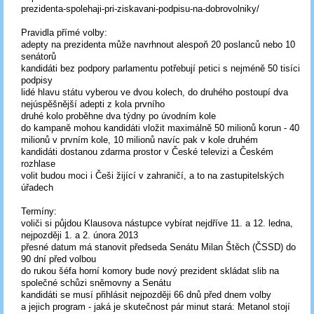
prezidenta-spolehaji-pri-ziskavani-podpisu-na-dobrovolniky/
Pravidla přímé volby:
adepty na prezidenta může navrhnout alespoň 20 poslanců nebo 10
senátorů
kandidáti bez podpory parlamentu potřebují petici s nejméně 50 tisíci
podpisy
lidé hlavu státu vyberou ve dvou kolech, do druhého postoupí dva
nejúspěšnější adepti z kola prvního
druhé kolo proběhne dva týdny po úvodním kole
do kampaně mohou kandidáti vložit maximálně 50 milionů korun - 40
milionů v prvním kole, 10 milionů navíc pak v kole druhém
kandidáti dostanou zdarma prostor v České televizi a Českém
rozhlase
volit budou moci i Češi žijící v zahraničí, a to na zastupitelských
úřadech
Termíny:
voliči si půjdou Klausova nástupce vybírat nejdříve 11. a 12. ledna,
nejpozději 1. a 2. února 2013
přesné datum má stanovit předseda Senátu Milan Štěch (ČSSD) do
90 dní před volbou
do rukou šéfa horní komory bude nový prezident skládat slib na
společné schůzi sněmovny a Senátu
kandidáti se musí přihlásit nejpozději 66 dnů před dnem volby
a jejich program - jaká je skutečnost pár minut stará: Metanol stojí