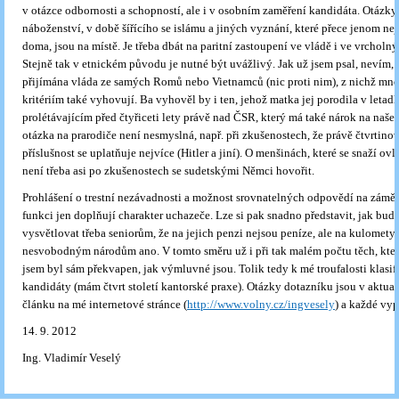
v otázce odbornosti a schopností, ale i v osobním zaměření kandidáta. Otázky, 
náboženství, v době šířícího se islámu a jiných vyznání, které přece jenom ne
doma, jsou na místě. Je třeba dbát na paritní zastoupení ve vládě i ve vrcholn
Stejně tak v etnickém původu je nutné být uvážlivý. Jak už jsem psal, nevím, 
přijímána vláda ze samých Romů nebo Vietnamců (nic proti nim), z nichž mn
kritériím také vyhovují. Ba vyhověl by i ten, jehož matka jej porodila v letadl
prolétávajícím před čtyřiceti lety právě nad ČSR, který má také nárok na naše
otázka na prarodiče není nesmyslná, např. při zkušenostech, že právě čtvrtino
příslušnost se uplatňuje nejvíce (Hitler a jiní). O menšinách, které se snaží ov
není třeba asi po zkušenostech se sudetskými Němci hovořit.
Prohlášení o trestní nezávadnosti a možnost srovnatelných odpovědí na záměr
funkci jen doplňují charakter uchazeče. Lze si pak snadno představit, jak bude
vysvětlovat třeba seniorům, že na jejich penzi nejsou peníze, ale na kulomety 
nesvobodným národům ano. V tomto směru už i při tak malém počtu těch, kteř
jsem byl sám překvapen, jak výmluvné jsou. Tolik tedy k mé troufalosti klasif
kandidáty (mám čtvrt století kantorské praxe). Otázky dotazníku jsou v aktu
článku na mé internetové stránce (
http://www.volny.cz/ingvesely
) a každé vyp
14. 9. 2012
Ing. Vladimír Veselý