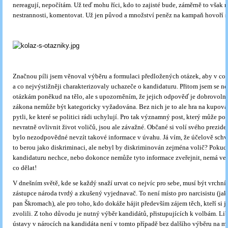
nereagují, nepočítám. Už teď mohu říci, kdo to zajisté bude, záměrně to však n
nestrannosti, komentovat. Už jen původ a množství peněz na kampaň hovoří s
Značnou píli jsem věnoval výběru a formulaci předložených otázek, aby v co 
a co nejvýstižněji charakterizovaly uchazeče o kandidaturu. Přitom jsem se n
otázkám poněkud na tělo, ale s upozorněním, že jejich odpověď je dobrovolná
zákona nemůže být kategoricky vyžadována. Bez nich je to ale hra na kupován
pytli, ke které se politici rádi uchylují. Pro tak významný post, který může po
nevratně ovlivnit život voličů, jsou ale závažné. Občané si volí svého prezide
bylo nezodpovědné nevzít takové informace v úvahu. Já vím, že účelově sch
to berou jako diskriminaci, ale nebyl by diskriminován zejména volič? Pokud
kandidaturu nechce, nebo dokonce nemůže tyto informace zveřejnit, nemá ve 
co dělat!
V dnešním světě, kde se každý snaží urvat co nejvíc pro sebe, musí být vrchní 
zástupce národa tvrdý a zkušený vyjednavač. To není místo pro narcisistu (jak
pan Škromach), ale pro toho, kdo dokáže hájit především zájem těch, kteří si j
zvolili. Z toho důvodu je nutný výběr kandidátů, přistupujících k volbám. Li
ústavy v nárocích na kandidáta není v tomto případě bez dalšího výběru na mís