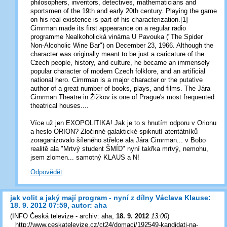
philosophers, inventors, detectives, mathematicians and
sportsmen of the 19th and early 20th century. Playing the game
on his real existence is part of his characterization.[1]
Cimrman made its first appearance on a regular radio
programme Nealkoholická vinárna U Pavouka ("The Spider
Non-Alcoholic Wine Bar") on December 23, 1966. Although the
character was originally meant to be just a caricature of the
Czech people, history, and culture, he became an immensely
popular character of modern Czech folklore, and an artificial
national hero. Cimrman is a major character or the putative
author of a great number of books, plays, and films. The Jára
Cimrman Theatre in Žižkov is one of Prague's most frequented
theatrical houses....
Více už jen EXOPOLITIKA! Jak je to s hnutím odporu v Orionu
a heslo ORION? Zločinné galaktické spiknutí atentátníků
zoraganizovalo šíleného střelce ala Jára Cimrman... v Bobo
realitě ala "Mrtvý student ŠMÍD" nyní takřka mrtvý, nemohu,
jsem zlomen... samotný KLAUS a N!
Odpovědět
jak volit a jaký mají program - nyní z dílny Václava Klause:
18. 9. 2012 07:59, autor: aha
(
INFO Česká televize - archiv: aha
,
18. 9. 2012
13:00
)
http://www.ceskatelevize.cz/ct24/domaci/192549-kandidati-na-