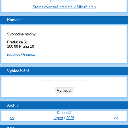
Staroslovanské hradiště v Mikulčicích
Kontakt
Svobodné noviny
Přetlucká 31
100 00 Praha 10
redakce@i-sn.cz
Vyhledávání
Archiv
Kalendář
<<
srpen
/
2026
>>