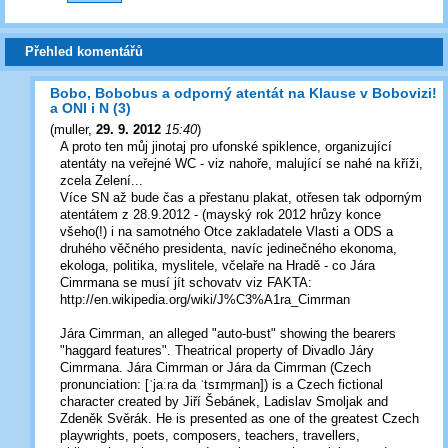
Přehled komentářů
Bobo, Bobobus a odporný atentát na Klause v Bobovizi!
a ONI i N (3)
(
muller
,
29. 9. 2012
15:40
)
A proto ten můj jinotaj pro ufonské spiklence, organizující
atentáty na veřejné WC - viz nahoře, malující se nahé na kříži,
zcela Zelení...
Více SN až bude čas a přestanu plakat, otřesen tak odporným
atentátem z 28.9.2012 - (mayský rok 2012 hrůzy konce
všeho(!) i na samotného Otce zakladatele Vlasti a ODS a
druhého věčného presidenta, navíc jedinečného ekonoma,
ekologa, politika, myslitele, včelaře na Hradě - co Jára
Cimrmana se musí jít schovatv viz FAKTA:
http://en.wikipedia.org/wiki/J%C3%A1ra_Cimrman
Jára Cimrman, an alleged "auto-bust" showing the bearers
"haggard features". Theatrical property of Divadlo Járy
Cimrmana. Jára Cimrman or Jára da Cimrman (Czech
pronunciation: [ˈjaːra da ˈtsɪmr̩man]) is a Czech fictional
character created by Jiří Šebánek, Ladislav Smoljak and
Zdeněk Svěrák. He is presented as one of the greatest Czech
playwrights, poets, composers, teachers, travellers,