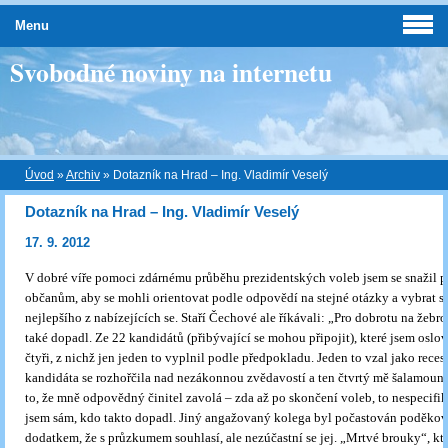
Menu
Svobodné noviny na internetu
Úvod
»
Archiv
»
Dotazník na Hrad – Ing. Vladimír Veselý
Dotazník na Hrad – Ing. Vladimír Veselý
17. 9. 2012
V dobré víře pomoci zdárnému průběhu prezidentských voleb jsem se snažil 
občanům, aby se mohli orientovat podle odpovědí na stejné otázky a vybrat si
nejlepšího z nabízejících se. Staří Čechové ale říkávali: „Pro dobrotu na žebro
také dopadl. Ze 22 kandidátů (přibývající se mohou připojit), které jsem oslovi
čtyři, z nichž jen jeden to vyplnil podle předpokladu. Jeden to vzal jako recesi
kandidáta se rozhořčila nad nezákonnou zvědavostí a ten čtvrtý mě šalamoun
to, že mně odpovědný činitel zavolá – zda až po skončení voleb, to nespecifi
jsem sám, kdo takto dopadl. Jiný angažovaný kolega byl počastován poděko
dodatkem, že s průzkumem souhlasí, ale nezúčastní se jej. „Mrtvé brouky“, kte