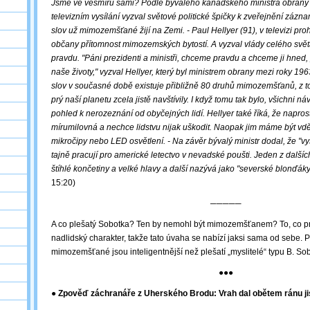
Jsme ve vesmíru sami? Podle bývalého kanadského ministra obrany
televizním vysílání vyzval světové politické špičky k zveřejnění záz
slov už mimozemšťané žijí na Zemi. - Paul Hellyer (91), v televizi prohl
občany přítomnost mimozemských bytostí. A vyzval vlády celého světa
pravdu. "Páni prezidenti a ministři, chceme pravdu a chceme ji hned, 
naše životy," vyzval Hellyer, který byl ministrem obrany mezi roky 19
slov v současné době existuje přibližně 80 druhů mimozemšťanů, z t
prý naší planetu zcela jistě navštívily. I když tomu tak bylo, všichni ná
pohled k nerozeznání od obyčejných lidí. Hellyer také říká, že napros
mírumilovná a nechce lidstvu nijak uškodit. Naopak jim máme být vdě
mikročipy nebo LED osvětlení. - Na závěr bývalý ministr dodal, že "v
tajně pracují pro americké letectvo v nevadské poušti. Jeden z další
štíhlé končetiny a velké hlavy a další nazývá jako "severské blonďák
15:20)
─────
A co plešatý Sobotka? Ten by nemohl být mimozemšťanem? To, co p
nadlidský charakter, takže tato úvaha se nabízí jaksi sama od sebe. P
mimozemšťané jsou inteligentnější než plešatí „myslitelé“ typu B. Sob
●●●
● Zpověď záchranáře z Uherského Brodu: Vrah dal obětem ránu ji