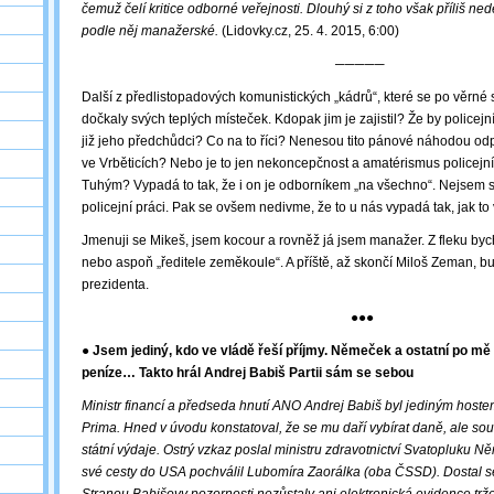
čemuž čelí kritice odborné veřejnosti. Dlouhý si z toho však příliš nedě
podle něj manažerské.
(Lidovky.cz, 25. 4. 2015, 6:00)
─────
Další z předlistopadových komunistických „kádrů“, které se po věrné 
dočkaly svých teplých místeček. Kdopak jim je zajistil? Že by policejn
již jeho předchůdci? Co na to říci? Nenesou tito pánové náhodou o
ve Vrběticích? Nebo je to jen nekoncepčnost a amatérismus policejníh
Tuhým? Vypadá to tak, že i on je odborníkem „na všechno“. Nejsem si j
policejní práci. Pak se ovšem nedivme, že to u nás vypadá tak, jak to
Jmenuji se Mikeš, jsem kocour a rovněž já jsem manažer. Z fleku byc
nebo aspoň „ředitele zeměkoule“. A příště, až skončí Miloš Zeman, 
prezidenta.
●●●
● Jsem jediný, kdo ve vládě řeší příjmy. Němeček a ostatní po
mě
peníze… Takto hrál Andrej Babiš Partii sám se sebou
Ministr financí a předseda hnutí ANO Andrej Babiš byl jediným hoste
Prima. Hned v úvodu konstatoval, že se mu daří vybírat daně, ale s
státní výdaje. Ostrý vzkaz poslal ministru zdravotnictví Svatopluku N
své cesty do USA pochválil Lubomíra Zaorálka (oba ČSSD). Dostal s