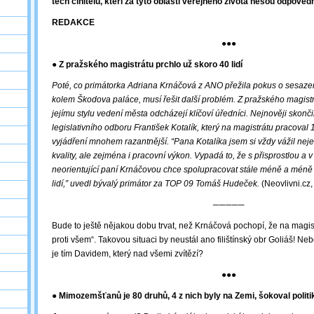
těch činitelů, kteří za tyto oblasti veřejného života nesou odpověd
REDAKCE
●●●
● Z pražského magistrátu prchlo už skoro 40 lidí
Poté, co primátorka Adriana Krnáčová z ANO přežila pokus o sesazen
kolem Škodova paláce
, musí řešit další problém. Z pražského magistr
jejímu stylu vedení města odcházejí klíčoví úředníci. Nejnověji skonči
legislativního odboru František Kotalík, který na magistrátu pracoval 1
vyjádření mnohem razantnější. “Pana Kotalíka jsem si vždy vážil nej
kvality, ale zejména i pracovní výkon. Vypadá to, že s přisprostlou a
neorientující paní Krnáčovou chce spolupracovat stále méně a mén
lidí,” uvedl bývalý primátor za TOP 09 Tomáš Hudeček.
(Neovlivni.cz,
─────
Bude to ještě nějakou dobu trvat, než Krnáčová pochopí, že na magi
proti všem“. Takovou situaci by neustál ano filištínský obr Goliáš! Ne
je tím Davidem, který nad všemi zvítězí?
●●●
● Mimozemšťanů je 80 druhů, 4 z nich byly na Zemi, šokoval politi