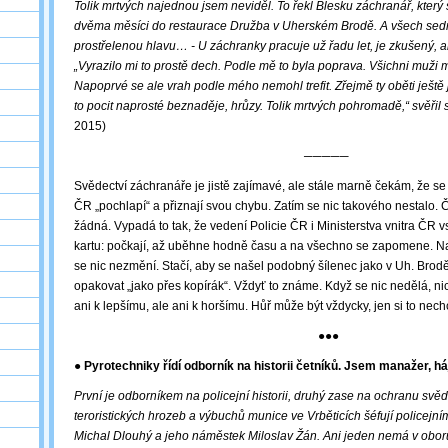
Tolik mrtvých najednou jsem neviděl. To řekl Blesku záchranář, který 
dvěma měsíci do restaurace Družba v Uherském Brodě. A všech se
prostřelenou hlavu… - U záchranky pracuje už řadu let, je zkušený, a
„Vyrazilo mi to prostě dech. Podle mě to byla poprava. Všichni muži m
Napoprvé se ale vrah podle mého nemohl trefit. Zřejmě ty oběti ješt
to pocit naprosté beznaděje, hrůzy. Tolik mrtvých pohromadě,“
svěřil 
2015)
─────
Svědectví záchranáře je jistě zajímavé, ale stále marně čekám, že se 
ČR „pochlapí“ a přiznají svou chybu. Zatím se nic takového nestalo. 
žádná. Vypadá to tak, že vedení Policie ČR i Ministerstva vnitra ČR
kartu: počkají, až uběhne hodně času a na všechno se zapomene. 
se nic nezmění. Stačí, aby se našel podobný šílenec jako v Uh. Brodě
opakovat „jako přes kopírák“. Vždyť to známe. Když se nic nedělá, n
ani k lepšímu, ale ani k horšímu. Hůř může být vždycky, jen si to nec
●●●
● Pyrotechniky řídí odborník na historii četníků. Jsem manažer, há
První je odborníkem na policejní historii, druhý zase na ochranu svě
teroristických hrozeb a výbuchů munice ve Vrběticích šéfují policejní
Michal Dlouhý a jeho náměstek Miloslav Žán. Ani jeden nemá v oboru 