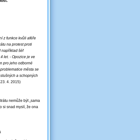
nost.
í z funkce kvůli
aféře
átu na protest proti
l například šéf
4 let. - Opozice je ve
en pro jeho odborné
 v problematice města se
ě slušných a schopných
 23. 4. 2015)
strátu nemůže být „sama
bo si snad myslí, že ona
k