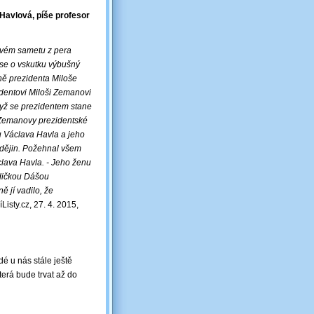
 Havlová, píše profesor
lavém sametu z pera
 se o vskutku výbušný
tně prezidenta Miloše
entovi Miloši Zemanovi
dyž se prezidentem stane
y Zemanovy prezidentské
u Václava Havla a jeho
 dějin. Požehnal všem
clava Havla. - Jeho ženu
zdičkou Dášou
ě jí vadilo, že
Listy.cz, 27. 4. 2015,
dé u nás stále ještě
terá bude trvat až do