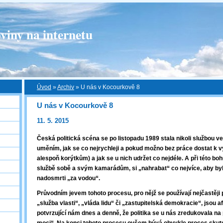
viny na internetu
Úvod
»
Archiv
»
U nás v Kocourkově 8
U nás v Kocourkově 8
11. 5. 2015
Česká politická scéna se po listopadu 1989 stala nikoli službou ve
uměním, jak se co nejrychleji a pokud možno bez práce dostat k
alespoň korýtkům) a jak se u nich udržet co nejdéle. A při této boh
službě sobě a svým kamarádům, si „nahrabat“ co nejvíce, aby byla
nadosmrti „za vodou“.
Průvodním jevem tohoto procesu, pro nějž se používají nejčastěji 
„služba vlasti“, „vláda lidu“ či „zastupitelská demokracie“, jsou a
potvrzující nám dnes a denně, že politika se u nás zredukovala na