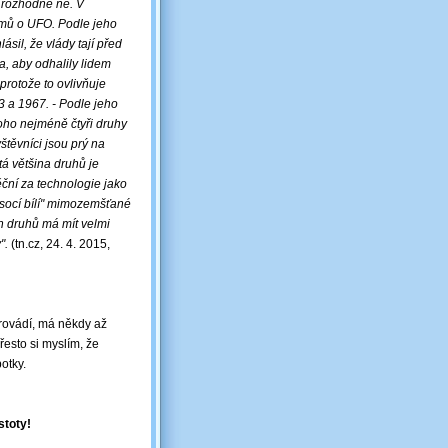
 rozhodně ne. V
namů o UFO. Podle jeho
ásil, že vlády tají před
, aby odhalily lidem
protože to ovlivňuje
63 a 1967. - Podle jeho
oho nejméně čtyři druhy
vštěvníci jsou prý na
tá většina druhů je
ční za technologie jako
ysocí bílí" mimozemšťané
ch druhů má mít velmi
y".
(tn.cz, 24. 4. 2015,
rovádí, má někdy až
řesto si myslím, že
otky.
stoty!