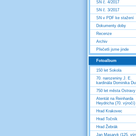
SN č. 4/2017
SN č. 3/2017
SN v PDF ke stažení
Dokumenty doby
Recenze
Archiv
Přečetli jsme jinde
Fotoalbum
150 let Sokola
70. narozeniny J. E.
kardinála Dominika D
750 let města Ostravy
Atentát na Reinharda
Heydricha (70. výročí)
Hrad Krakovec
Hrad Točník
Hrad Žebrák
Jan Masaryk (125. výr