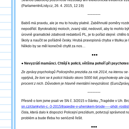
Stranou Babišovy pozornosti nezůstaly ani elektronická evidence trž
(ParlamentníListy.cz, 26. 4. 2015, 12:19)
─────
Babiš má pravdu, ale je mu to houby platné. Zaběhnuté poměry rozdr
nepodřídí. Byrokratický moloch, zvaný stát, nedovolí, aby to mohlo být
úrovně gramatické zdatnosti redaktorů PL, je to pořád stejné: chtělo b
školy a naučit se pořádně česky. Hrubá pravopisná chyba v titulku j
Někdo by se měl konečně chytit za nos…
●●●
● Nevyzrálí mamánci. Chtějí k policii, většina pohoří při psychote
Ze zprávy psychologů Policejního prezidia za rok 2014, na kterou se
vyplývá, že loni se k policii hlásilo skoro 5000 lidí, psychotesty ale ú
procent z nich. Důvodem je hlavně mentální nevyzrálost.
(EuroZprávy.
─────
Přesně o tom jsme psali ve SN č. 3/2015 v článku „Tragédie v Uh. Bro
sn.cz/clanky/sn-c.-3-2015/tragedie-v-uherskem-brode-----phdr.-rostisl
čísla, která dalo k dispozici Policejní prezídium, potvrzují správnost n
problém a bude třeba ho seriózně řešit.
●●●