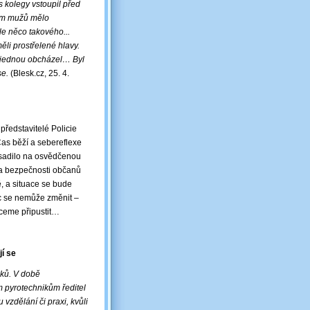
s kolegy vstoupil před
dm mužů mělo
le něco takového...
ěli prostřelené hlavy.
ě jednou obcházel… Byl
se.
(Blesk.cz, 25. 4.
představitelé Policie
Čas běží a sebereflexe
 vsadilo na osvědčenou
Na bezpečnosti občanů
, a situace se bude
ic se nemůže změnit –
hceme připustit…
jí se
dků. V době
m pyrotechnikům ředitel
vzdělání či praxi, kvůli