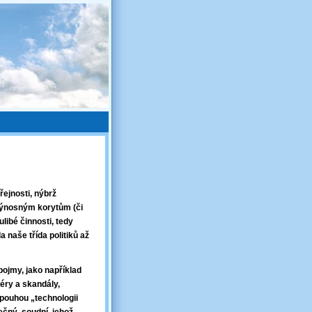
řejnosti, nýbrž
 výnosným korytům (či
ulibé činnosti, tedy
 naše třída politiků až
pojmy, jako například
féry a skandály,
 pouhou „technologii