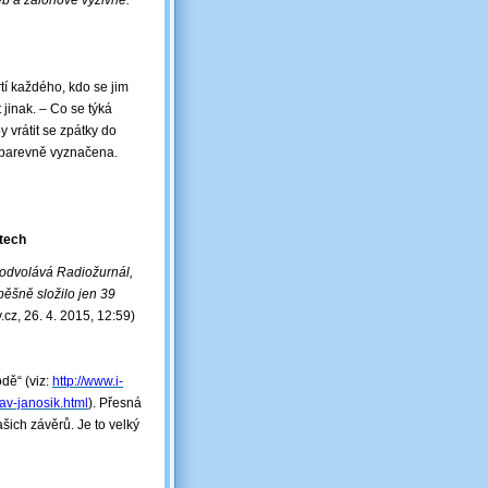
eb a zálohové výživné.
tí každého, kdo se jim
 jinak. – Co se týká
y vrátit se zpátky do
e barevně vyznačena.
stech
 odvolává Radiožurnál,
spěšně složilo jen 39
cz, 26. 4. 2015, 12:59)
dě“ (viz:
http://www.i-
av-janosik.html
). Přesná
ašich závěrů. Je to velký