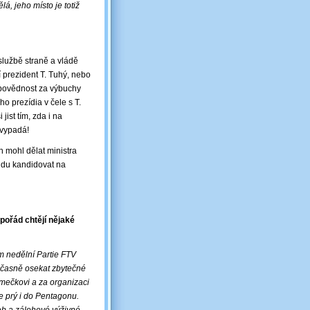
lá, jeho místo je totiž
službě straně a vládě
í prezident T. Tuhý, nebo
dpovědnost za výbuchy
o prezídia v čele s T.
ist tím, zda i na
 vypadá!
h mohl dělat ministra
budu kandidovat na
pořád chtějí nějaké
m nedělní Partie FTV
oučasně osekat zbytečné
ěmečkovi a za organizaci
e prý i do Pentagonu.