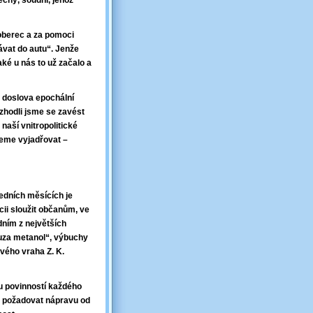
čný, soudní, jehož
oberec a za pomoci
ávat do autu“. Jenže
aké u nás to už začalo a
, doslova epochální
ozhodli jsme se zavést
naší vnitropolitické
ceme vyjadřovat –
ledních měsících je
cii sloužit občanům, ve
dním z největších
auza metanol“, výbuchy
vého vraha Z. K.
u povinností každého
 a požadovat nápravu od