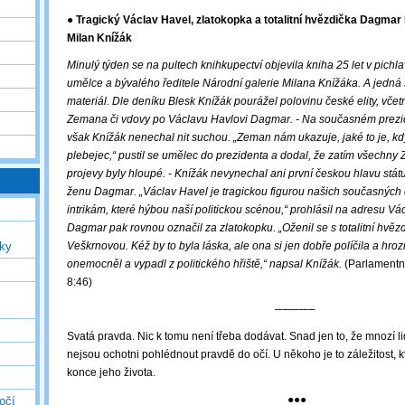
● Tragický Václav Havel, zlatokopka a totalitní hvězdička Dagmar
Milan Knížák
Minulý týden se na pultech knihkupectví objevila kniha 25 let v pich
umělce a bývalého ředitele Národní galerie Milana Knížáka. A jedná
materiál. Dle deníku Blesk Knížák pourážel polovinu české elity, vče
Zemana či vdovy po Václavu Havlovi Dagmar. -
Na současném prezid
však Knížák nenechal nit suchou. „Zeman nám ukazuje, jaké to je, k
plebejec,“ pustil se umělec do prezidenta a dodal, že zatím všechn
projevy byly hloupé. - Knížák nevynechal ani první českou hlavu stát
ženu Dagmar. „Václav Havel je tragickou figurou našich současných
intrikám, které hýbou naší politickou scénou,“ prohlásil na adresu Vá
Dagmar pak rovnou označil za zlatokopku. „Oženil se s totalitní hvě
uky
Veškrnovou. Kéž by to byla láska, ale ona si jen dobře políčila a hrozn
onemocněl a vypadl z politického hřiště,“ napsal Knížák.
(Parlamentní
8:46)
─────
Svatá pravda. Nic k tomu není třeba dodávat. Snad jen to, že mnozí li
nejsou ochotni pohlédnout pravdě do očí. U někoho je to záležitost, k
konce jeho života.
●●●
očí