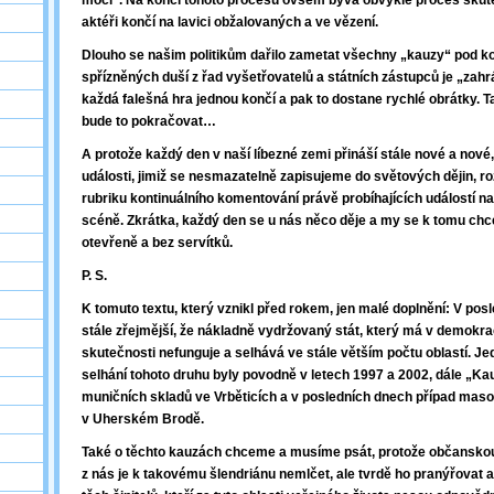
moci“. Na konci tohoto procesu ovšem bývá obvykle proces skute
aktéři končí na lavici obžalovaných a ve vězení.
Dlouho se našim politikům dařilo zametat všechny „kauzy“ pod k
spřízněných duší z řad vyšetřovatelů a státních zástupců je „zahr
každá falešná hra jednou končí a pak to dostane rychlé obrátky. T
bude to pokračovat…
A protože každý den v naší líbezné zemi přináší stále nové a nové
události, jimiž se nesmazatelně zapisujeme do světových dějin, r
rubriku kontinuálního komentování právě probíhajících událostí na 
scéně. Zkrátka, každý den se u nás něco děje a my se k tomu ch
otevřeně a bez servítků.
P. S.
K tomuto textu, který vznikl před rokem, jen malé doplnění: V pos
stále zřejmější, že nákladně vydržovaný stát, který má v demokra
skutečnosti nefunguje a selhává ve stále větším počtu oblastí. Je
selhání tohoto druhu byly povodně v letech 1997 a 2002, dále „K
muničních skladů ve Vrběticích a v posledních dnech případ maso
v Uherském Brodě.
Také o těchto kauzách chceme a musíme psát, protože občansko
z nás je k takovému šlendriánu nemlčet, ale tvrdě ho pranýřovat