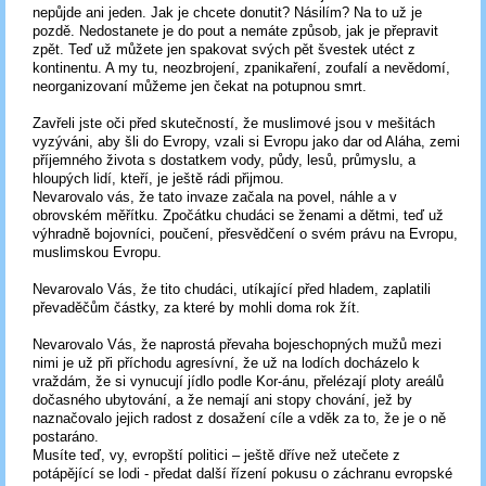
nepůjde ani jeden. Jak je chcete donutit? Násilím? Na to už je
pozdě. Nedostanete je do pout a nemáte způsob, jak je přepravit
zpět. Teď už můžete jen spakovat svých pět švestek utéct z
kontinentu. A my tu, neozbrojení, zpanikaření, zoufalí a nevědomí,
neorganizovaní můžeme jen čekat na potupnou smrt.
Zavřeli jste oči před skutečností, že muslimové jsou v mešitách
vyzýváni, aby šli do Evropy, vzali si Evropu jako dar od Aláha, zemi
příjemného života s dostatkem vody, půdy, lesů, průmyslu, a
hloupých lidí, kteří, je ještě rádi přijmou.
Nevarovalo vás, že tato invaze začala na povel, náhle a v
obrovském měřítku. Zpočátku chudáci se ženami a dětmi, teď už
výhradně bojovníci, poučení, přesvědčení o svém právu na Evropu,
muslimskou Evropu.
Nevarovalo Vás, že tito chudáci, utíkající před hladem, zaplatili
převaděčům částky, za které by mohli doma rok žít.
Nevarovalo Vás, že naprostá převaha bojeschopných mužů mezi
nimi je už při příchodu agresívní, že už na lodích docházelo k
vraždám, že si vynucují jídlo podle Kor-ánu, přelézají ploty areálů
dočasného ubytování, a že nemají ani stopy chování, jež by
naznačovalo jejich radost z dosažení cíle a vděk za to, že je o ně
postaráno.
Musíte teď, vy, evropští politici – ještě dříve než utečete z
potápějící se lodi - předat další řízení pokusu o záchranu evropské