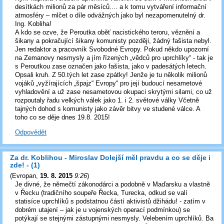
desítkách milionů za pár měsíců.... a k tomu vytváření informační
atmosféry – mlčet o díle odvážných jako byl nezapomenutelný dr.
Ing. Kobliha!
A kdo se ozve, že Peroutka oběť nacistického teroru, věznění a
šikany a pokračující šikany komunisty později, žádný fašista nebyl.
Jen redaktor a pracovník Svobodné Evropy. Pokud někdo upozorní
na Zemanovy nesmysly a jím řízených „vědců pro uprchlíky“ - tak je
s Peroutkou zase označen jako fašista, jako v padesátých letech.
Opsali kruh. Z 50.tých let zase zpátky! Jenže je tu několik milionů
vojáků „vyžírajících „špajz“ Evropy“ pro její budoucí nesametové
vyhladovění a už zase nesametovou okupaci skrytými silami, co už
rozpoutaly řadu velkých válek jako 1. i 2. světové války Včetně
tajných dohod s komunisty jako závěr bitvy ve studené válce. A
toho co se děje dnes 19.8. 2015!
Odpovědět
Za dr. Koblihou - Miroslav Dolejší měl pravdu a co se děje i
zde! - (1)
(
Evropan
,
19. 8. 2015
9:26
)
Je divné, že němečtí zákonodárci a podobně v Maďarsku a vlastně
v Řecku (tradičního soupeře Řecka, Turecka, odkud se valí
statisíce uprchlíků s podstatnou částí aktivistů džihádu! - zatím v
dobrém utajení – jak je u vojenských operací podmínkou) se
potýkají se stejnými zástupnými nesmysly. Velebením uprchlíků. Ba