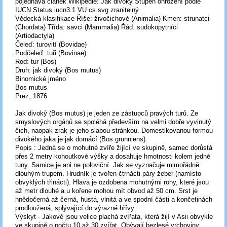
pojednává článek Wikipedie: Jak divoký Stupeň ohrožení podle
IUCN Status iucn3.1 VU cs.svg zranitelný
Vědecká klasifikace Říše: živočichové (Animalia) Kmen: strunatci
(Chordata) Třída: savci (Mammalia) Řád: sudokopytníci
(Artiodactyla)
Čeleď: turovití (Bovidae)
Podčeleď: tuři (Bovinae)
Rod: tur (Bos)
Druh: jak divoký (Bos mutus)
Binomické jméno
Bos mutus
Prez, 1876
Jak divoký (Bos mutus) je jeden ze zástupců pravých turů. Ze
smyslových orgánů se spoléhá především na velmi dobře vyvinutý
čich, naopak zrak je jeho slabou stránkou. Domestikovanou formou
divokého jaka je jak domácí (Bos grunniens).
Popis : Jedná se o mohutné zvíře žijící ve skupině, samec dorůstá
přes 2 metry kohoutkové výšky a dosahuje hmotnosti kolem jedné
tuny. Samice je ani ne poloviční. Jak se vyznačuje mimořádně
dlouhým trupem. Hrudník je tvořen čtrnácti páry žeber (namísto
obvyklých třinácti). Hlava je ozdobena mohutnými rohy, které jsou
až metr dlouhé a u kořene mohou mít obvod až 50 cm. Srst je
hnědočerná až černá, hustá, vlnitá a ve spodní části a končetinách
prodloužená, splývající do výrazné hřívy.
Výskyt - Jakové jsou velice plachá zvířata, která žijí v Asii obvykle
ve skupině o počtu 10 až 30 zvířat. Obývají bezlesé vrchoviny,