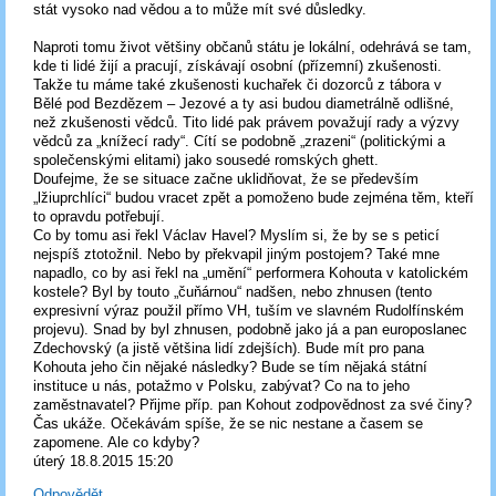
stát vysoko nad vědou a to může mít své důsledky.
Naproti tomu život většiny občanů státu je lokální, odehrává se tam,
kde ti lidé žijí a pracují, získávají osobní (přízemní) zkušenosti.
Takže tu máme také zkušenosti kuchařek či dozorců z tábora v
Bělé pod Bezdězem – Jezové a ty asi budou diametrálně odlišné,
než zkušenosti vědců. Tito lidé pak právem považují rady a výzvy
vědců za „knížecí rady“. Cítí se podobně „zrazeni“ (politickými a
společenskými elitami) jako sousedé romských ghett.
Doufejme, že se situace začne uklidňovat, že se především
„lžiuprchlíci“ budou vracet zpět a pomoženo bude zejména těm, kteří
to opravdu potřebují.
Co by tomu asi řekl Václav Havel? Myslím si, že by se s peticí
nejspíš ztotožnil. Nebo by překvapil jiným postojem? Také mne
napadlo, co by asi řekl na „umění“ performera Kohouta v katolickém
kostele? Byl by touto „čuňárnou“ nadšen, nebo zhnusen (tento
expresivní výraz použil přímo VH, tuším ve slavném Rudolfínském
projevu). Snad by byl zhnusen, podobně jako já a pan europoslanec
Zdechovský (a jistě většina lidí zdejších). Bude mít pro pana
Kohouta jeho čin nějaké následky? Bude se tím nějaká státní
instituce u nás, potažmo v Polsku, zabývat? Co na to jeho
zaměstnavatel? Přijme příp. pan Kohout zodpovědnost za své činy?
Čas ukáže. Očekávám spíše, že se nic nestane a časem se
zapomene. Ale co kdyby?
úterý 18.8.2015 15:20
Odpovědět