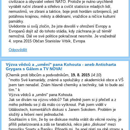
civilizace a obyvatel velení NATO. Protože je nutno urychleně
vyrábět ruční zbraně a střelivo a cvičit statisíce mladých lidí,
nemuslimů, ve zbrani a taktice, boje proti hordám ozbrojenců, jež
potáhnou krajinou, městy a dědinami, vraždíce a ničíce kulturní
památky.
Uvědomte si svůj zločin, že jste dovolili v ohrožení Evropy a
Evropanů dojít až do tohoto stádia, kdy záchrana je už téměř
nemožná. Dál ve své politice pokračovat nesmíte. Je vražedná!
4. srpna 2015 Občan Stanislav Vrbík, Evropa
Odpovědět
Výzva vědců a „umění“ pana Kohouta - aneb Anticharta
Grygara s Gálem a TV NOVA!
(
Chemik proti blbcům a podvodníkům
,
19. 8. 2015
14:10
)
"motto Své kamarády, známé a spolužáky z akademické obce a VŠ
jsem tam nenašel. Znám hlavně chemiky a techniky, tak to bude asi
tím." k
Výzva vědců a „umění“ pana Kohouta
Jak se dívám na výzvu vědců? Tak předně jsem si ji přečetl a z
mého pohledu se jí dá málo co vytknout. Pak jsem viděl v
Událostech, komentářích diskusi s Janem Sokolem. Problém je
složitý a řešení není jednoduché.
Souhlasím s tím, že by se diskuse mohla vrátit do věcné roviny, je
příliš polarizovaná a zdá se fanatická, něco jako „diskuse“ mezi
fanoušky Sparty a Baníku. Připadá mi, že apel platí na obě strany a