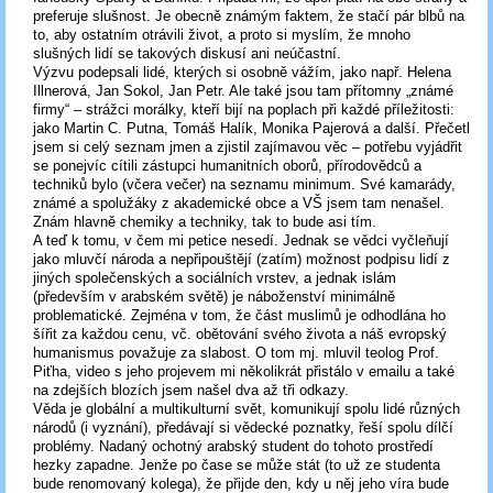
preferuje slušnost. Je obecně známým faktem, že stačí pár blbů na
to, aby ostatním otrávili život, a proto si myslím, že mnoho
slušných lidí se takových diskusí ani neúčastní.
Výzvu podepsali lidé, kterých si osobně vážím, jako např. Helena
Illnerová, Jan Sokol, Jan Petr. Ale také jsou tam přítomny „známé
firmy“ – strážci morálky, kteří bijí na poplach při každé příležitosti:
jako Martin C. Putna, Tomáš Halík, Monika Pajerová a další. Přečetl
jsem si celý seznam jmen a zjistil zajímavou věc – potřebu vyjádřit
se ponejvíc cítili zástupci humanitních oborů, přírodovědců a
techniků bylo (včera večer) na seznamu minimum. Své kamarády,
známé a spolužáky z akademické obce a VŠ jsem tam nenašel.
Znám hlavně chemiky a techniky, tak to bude asi tím.
A teď k tomu, v čem mi petice nesedí. Jednak se vědci vyčleňují
jako mluvčí národa a nepřipouštějí (zatím) možnost podpisu lidí z
jiných společenských a sociálních vrstev, a jednak islám
(především v arabském světě) je náboženství minimálně
problematické. Zejména v tom, že část muslimů je odhodlána ho
šířit za každou cenu, vč. obětování svého života a náš evropský
humanismus považuje za slabost. O tom mj. mluvil teolog Prof.
Piťha, video s jeho projevem mi několikrát přistálo v emailu a také
na zdejších blozích jsem našel dva až tři odkazy.
Věda je globální a multikulturní svět, komunikují spolu lidé různých
národů (i vyznání), předávají si vědecké poznatky, řeší spolu dílčí
problémy. Nadaný ochotný arabský student do tohoto prostředí
hezky zapadne. Jenže po čase se může stát (to už ze studenta
bude renomovaný kolega), že přijde den, kdy u něj jeho víra bude