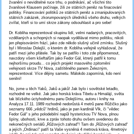
žvanění o neviditelné ruce trhu, o podnikání, ač všichni tito
žvanilové Klausem počínaje, žili ze státních peněz na finacování
politiky. Financování politiků ze státních peněz a zmanipulovaných
státních zakázek, zkorumpovaných úředníků všeho druhu, velkých
zvířat, kteří si to umí skrze zákony odsouhlasit a pro sebe!
Dr. Kobliha reprezentoval skupinu lidí, velmi nadaných, pracovitých,
vzdělaných a schopných si naopak vydělávat mimo politiku, nikoli
jen přepisováním frází, jako zde někdo slušný učinil zmínku. Slušný
byl i Miroslav Dolejší, o kterém dr. Kobliha veřejně vyhlašoval, že
patří mezi jeho přátele. Tak by se patřilo i toto zde připomenout,
navzdory všem kšeftařům jako Fedor Gál, ktrerý patřil k tomu
nejhoršímu proudu... co jejich projekt masového zpitomění
veřejnosti skrze TV Nova, zaštítěného panem Železným,
reprezentoval. Více dějiny sametu. Málokdo zapomíná, kdo není
senilní!
No, jsme u těch Yaků, Jaků a jaků! Jak bylo i sovětské letadlo,
rozhodně ne velké. Jak jako horská kráva Tibetu a Himalájí, světa
tak blízkého úctyhodnému panu Dolejšímu, autoru i knihy na
Analyza 17.11. 1989 rozhodně nedorůstá 4 metrů pane Růžičko jako
seznamy 666 „vědců“ hrdinů, jako je pan kardinál Vlk, či "vědec
Fedor Gál“ s jeho polodebilní napůl hysterickou TV Nova, plnou
špíny, ubohosti, krve a zpráv tohoto druhu ovšem uvedenou do
nekonečných seriálů „Růžových zahrad"! Tam do „Růžových zahrad“
a jejích „Ordinací“ patří ta Vaše vysněná 4 metrová kráva, 4metroýv