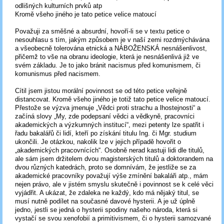
odlišných kulturních prvků atp
Kromě všeho jiného je tato petice velice matoucí
Považuji za směšné a absurdní, hovoří-li se v textu petice o
nesouhlasu s tím, jakým způsobem je v naší zemi rozdmýchávána
a všeobecně tolerována etnická a NÁBOŽENSKÁ nesnášenlivost,
přičemž to vše na obranu ideologie, která je nesnášenlivá již ve
svém základu. Je to jako bránit nacismus před komunismem, či
komunismus před nacismem.
Cítil jsem jistou morální povinnost se od této petice veřejně
distancovat. Kromě všeho jiného je totiž tato petice velice matoucí.
Přestože se výzva jmenuje „Vědci proti strachu a lhostejnosti“ a
začíná slovy „My, zde podepsaní vědci a vědkyně, pracovníci
akademických a výzkumných institucí“, mezi petenty lze spatřit i
řadu bakalářů či lidí, kteří po získání titulu Ing. či Mgr. studium
ukončili. Je otázkou, nakolik lze v jejich případě hovořit o
„akademických pracovnících“. Osobně nerad kastuji lidi dle titulů,
ale sám jsem držitelem dvou magisterských titulů a doktorandem na
dvou různých katedrách, proto se domnívám, že jestliže se za
akademické pracovníky považují výše zmínění bakaláři atp., mám
nejen právo, ale v jistém smyslu skutečně i povinnost se k celé věci
vyjádřit. A ukázat, že zdaleka ne každý, kdo má nějaký titul, se
musí nutně podílet na současné davové hysterii. A je už úplně
jedno, jestli se jedná o hysterii spodiny našeho národa, která si
vystačí se svou xenofobií a primitivismem, či o hysterii samozvané