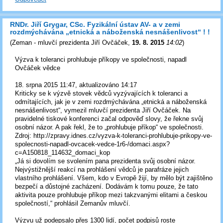
RNDr. Jiří Grygar, CSc. Fyzikální ústav AV- a v zemi
rozdmýchávána „etnická a náboženská nesnášenlivost“ ! !
(
Zeman - mluvčí prezidenta Jiří Ovčáček
,
19. 8. 2015
14:02
)
Výzva k toleranci prohlubuje příkopy ve společnosti, napadl
Ovčáček vědce
18. srpna 2015 11:47, aktualizováno 14:17
Kriticky se k výzvě stovek vědců vyzývajících k toleranci a
odmítajících, jak je v zemi rozdmýchávána „etnická a náboženská
nesnášenlivost“, vymezil mluvčí prezidenta Jiří Ovčáček. Na
pravidelné tiskové konferenci začal odpověď slovy, že řekne svůj
osobní názor. A pak řekl, že to „prohlubuje příkop“ ve společnosti.
Zdroj: http://zpravy.idnes.cz/vyzva-k-toleranci-prohlubuje-prikopy-ve-
spolecnosti-napadl-ovcacek-vedce-1r6-/domaci.aspx?
c=A150818_114632_domaci_kop
„Já si dovolím se svolením pana prezidenta svůj osobní názor.
Nejvýstižnější reakcí na prohlášení vědců je parafráze jejich
vlastního prohlášení. Všem, kdo v Evropě žijí, by mělo být zajištěno
bezpečí a důstojné zacházení. Dodávám k tomu pouze, že tato
aktivita pouze prohlubuje příkop mezi takzvanými elitami a českou
společností,“ prohlásil Zemanův mluvčí.
Výzvu už podepsalo přes 1300 lidí, počet podpisů roste