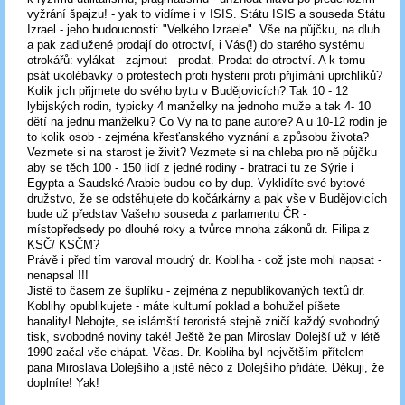
vyžrání špajzu! - yak to vidíme i v ISIS. Státu ISIS a souseda Státu
Izrael - jeho budoucnosti: "Velkého Izraele". Vše na půjčku, na dluh
a pak zadlužené prodají do otroctví, i Vás(!) do starého systému
otrokářů: vylákat - zajmout - prodat. Prodat do otroctví. A k tomu
psát ukolébavky o protestech proti hysterii proti přijímání uprchlíků?
Kolik jich přijmete do svého bytu v Budějovicích? Tak 10 - 12
lybijských rodin, typicky 4 manželky na jednoho muže a tak 4- 10
dětí na jednu manželku? Co Vy na to pane autore? A u 10-12 rodin je
to kolik osob - zejména křesťanského vyznání a způsobu života?
Vezmete si na starost je živit? Vezmete si na chleba pro ně půjčku
aby se těch 100 - 150 lidí z jedné rodiny - bratraci tu ze Sýrie i
Egypta a Saudské Arabie budou co by dup. Vyklidíte své bytové
družstvo, že se odstěhujete do kočárkárny a pak vše v Budějovicích
bude už představ Vašeho souseda z parlamentu ČR -
místopředsedy po dlouhé roky a tvůrce mnoha zákonů dr. Filipa z
KSČ/ KSČM?
Právě i před tím varoval moudrý dr. Kobliha - což jste mohl napsat -
nenapsal !!!
Jistě to časem ze šuplíku - zejména z nepublikovaných textů dr.
Koblihy opublikujete - máte kulturní poklad a bohužel píšete
banality! Nebojte, se islámští teroristé stejně zničí každý svobodný
tisk, svobodné noviny také! Ještě že pan Miroslav Dolejší už v létě
1990 začal vše chápat. Včas. Dr. Kobliha byl největším přítelem
pana Miroslava Dolejšího a jistě něco z Dolejšího přidáte. Děkuji, že
doplníte! Yak!