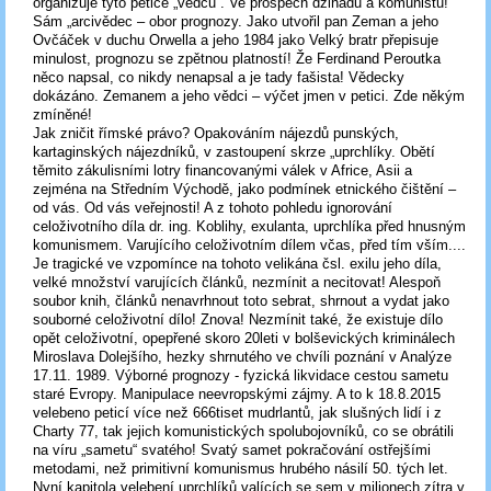
organizuje tyto petice „vědců“. Ve prospěch džihádu a komunistů!
Sám „arcivědec – obor prognozy. Jako utvořil pan Zeman a jeho
Ovčáček v duchu Orwella a jeho 1984 jako Velký bratr přepisuje
minulost, prognozu se zpětnou platností! Že Ferdinand Peroutka
něco napsal, co nikdy nenapsal a je tady fašista! Vědecky
dokázáno. Zemanem a jeho vědci – výčet jmen v petici. Zde někým
zmíněné!
Jak zničit římské právo? Opakováním nájezdů punských,
kartaginských nájezdníků, v zastoupení skrze „uprchlíky. Obětí
těmito zákulisními lotry financovanými válek v Africe, Asii a
zejména na Středním Východě, jako podmínek etnického čištění –
od vás. Od vás veřejnosti! A z tohoto pohledu ignorování
celoživotního díla dr. ing. Koblihy, exulanta, uprchlíka před hnusným
komunismem. Varujícího celoživotním dílem včas, před tím vším....
Je tragické ve vzpomínce na tohoto velikána čsl. exilu jeho díla,
velké množství varujících článků, nezmínit a necitovat! Alespoň
soubor knih, článků nenavrhnout toto sebrat, shrnout a vydat jako
souborné celoživotní dílo! Znova! Nezmínit také, že existuje dílo
opět celoživotní, opepřené skoro 20leti v bolševických kriminálech
Miroslava Dolejšího, hezky shrnutého ve chvíli poznání v Analýze
17.11. 1989. Výborné prognozy - fyzická likvidace cestou sametu
staré Evropy. Manipulace neevropskými zájmy. A to k 18.8.2015
velebeno peticí více než 666tiset mudrlantů, jak slušných lidí i z
Charty 77, tak jejich komunistických spolubojovníků, co se obrátili
na víru „sametu“ svatého! Svatý samet pokračování ostřejšími
metodami, než primitivní komunismus hrubého násilí 50. tých let.
Nyní kapitola velebení uprchlíků valících se sem v milionech zítra v