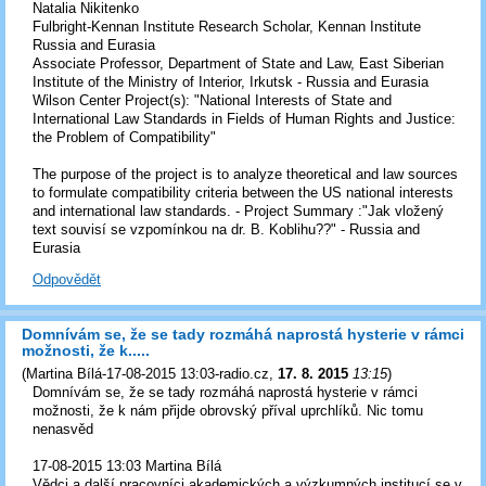
Natalia Nikitenko
Fulbright-Kennan Institute Research Scholar, Kennan Institute
Russia and Eurasia
Associate Professor, Department of State and Law, East Siberian
Institute of the Ministry of Interior, Irkutsk - Russia and Eurasia
Wilson Center Project(s): "National Interests of State and
International Law Standards in Fields of Human Rights and Justice:
the Problem of Compatibility"
The purpose of the project is to analyze theoretical and law sources
to formulate compatibility criteria between the US national interests
and international law standards. - Project Summary :"Jak vložený
text souvisí se vzpomínkou na dr. B. Koblihu??" - Russia and
Eurasia
Odpovědět
Domnívám se, že se tady rozmáhá naprostá hysterie v rámci
možnosti, že k.....
(
Martina Bílá-17-08-2015 13:03-radio.cz
,
17. 8. 2015
13:15
)
Domnívám se, že se tady rozmáhá naprostá hysterie v rámci
možnosti, že k nám přijde obrovský příval uprchlíků. Nic tomu
nenasvěd
17-08-2015 13:03 Martina Bílá
Vědci a další pracovníci akademických a výzkumných institucí se v