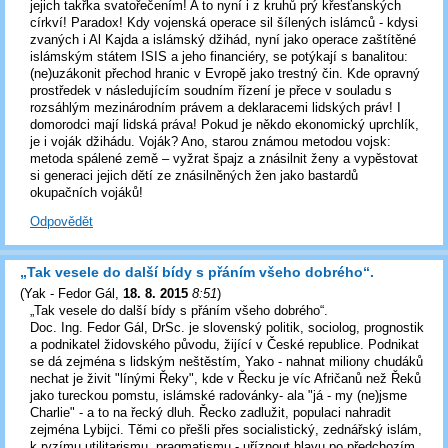
jejich takřka svatořečením! A to nyní i z kruhů prý křesťanských
církví! Paradox! Kdy vojenská operace sil šílených islámců - kdysi
zvaných i Al Kajda a islámský džihád, nyní jako operace zaštítěné
islámským státem ISIS a jeho financiéry, se potýkají s banalitou:
(ne)uzákonit přechod hranic v Evropě jako trestný čin. Kde opravný
prostředek v následujícím soudním řízení je přece v souladu s
rozsáhlým mezinárodním právem a deklaracemi lidských práv! I
domorodci mají lidská práva! Pokud je někdo ekonomický uprchlík,
je i voják džihádu. Voják? Ano, starou známou metodou vojsk:
metoda spálené země – vyžrat špajz a znásilnit ženy a vypěstovat
si generaci jejich dětí ze znásilněných žen jako bastardů
okupačních vojáků!
Odpovědět
„Tak vesele do další bídy s přáním všeho dobrého“.
(
Yak - Fedor Gál
,
18. 8. 2015
8:51
)
„Tak vesele do další bídy s přáním všeho dobrého“.
Doc. Ing. Fedor Gál, DrSc. je slovenský politik, sociolog, prognostik
a podnikatel židovského původu, žijící v České republice. Podnikat
se dá zejména s lidským neštěstím, Yako - nahnat miliony chudáků
nechat je živit "línými Řeky", kde v Řecku je víc Afričanů než Řeků
jako tureckou pomstu, islámské radovánky- ala "já - my (ne)jsme
Charlie" - a to na řecký dluh. Řecko zadlužit, populaci nahradit
zejména Lybijci. Těmi co přešli přes socialistický, zednářský islám,
k ryzímu utilitarismu, pragmatismu - uříznout hlavu po předchozím