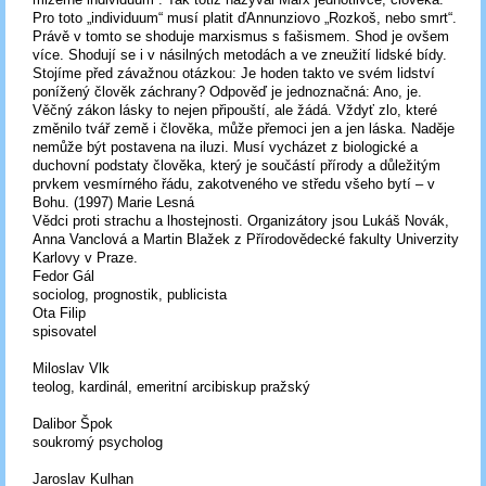
Pro toto „individuum“ musí platit ďAnnunziovo „Rozkoš, nebo smrt“.
Právě v tomto se shoduje marxismus s fašismem. Shod je ovšem
více. Shodují se i v násilných metodách a ve zneužití lidské bídy.
Stojíme před závažnou otázkou: Je hoden takto ve svém lidství
ponížený člověk záchrany? Odpověď je jednoznačná: Ano, je.
Věčný zákon lásky to nejen připouští, ale žádá. Vždyť zlo, které
změnilo tvář země i člověka, může přemoci jen a jen láska. Naděje
nemůže být postavena na iluzi. Musí vycházet z biologické a
duchovní podstaty člověka, který je součástí přírody a důležitým
prvkem vesmírného řádu, zakotveného ve středu všeho bytí – v
Bohu. (1997) Marie Lesná
Vědci proti strachu a lhostejnosti. Organizátory jsou Lukáš Novák,
Anna Vanclová a Martin Blažek z Přírodovědecké fakulty Univerzity
Karlovy v Praze.
Fedor Gál
sociolog, prognostik, publicista
Ota Filip
spisovatel
Miloslav Vlk
teolog, kardinál, emeritní arcibiskup pražský
Dalibor Špok
soukromý psycholog
Jaroslav Kulhan