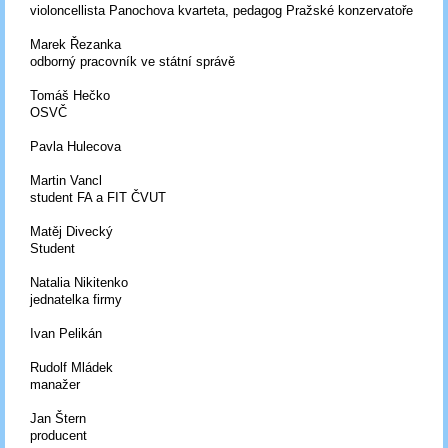
violoncellista Panochova kvarteta, pedagog Pražské konzervatoře
Marek Řezanka
odborný pracovník ve státní správě
Tomáš Hečko
OSVČ
Pavla Hulecova
Martin Vancl
student FA a FIT ČVUT
Matěj Divecký
Student
Natalia Nikitenko
jednatelka firmy
Ivan Pelikán
Rudolf Mládek
manažer
Jan Štern
producent