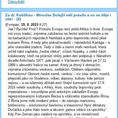
Odpovědět
Za dr. Koblihou - Miroslav Dolejší měl pravdu a co se děje i
zde! - (2)
(
Evropan
,
19. 8. 2015
9:27
)
Jak? Rychle! Proč? Protože Evropa není ještě Afrika či Asie. Evropa
má svou tradici, zejména založenou na řecké antické kultuře a ne
na barbarských nájezdech Hanibala a jeho doprovodu slonů před
branami Říma. A tedy jeho pokračovatelů – následníků Kartága – a
jeho starověké tradice. Tedy o Itálii a tamní mafii nemluvě, která
určitě také zaplatila „české vědce“, zčásti hlupáky, z velké části
kolaboranty, kteří na písknutí shůry jeden den podpisují v Národním
divadle Antichartu 1977, pak jásají s Václavem Havlem po 17.11.
1989 v absurdní frašce na samet. Který je drsný k domácím,
zejména zničenému venkovu, sedlákům. Obětem odporného
komunismu! Obnovit české země, venkov – viz stav silnic, mostů,
přejezdů jako ve Studénce, vůbec dopravy, kultury- kde peníze
nejsou – a na islámský džihád ano! Stejní komunisté nyní 17.8.
2015 velebí soudruhy z Afriky, Asie, soudruhy bojovníky proti
imperialismu – rozumějme proti antickým základům Evropy
reprezentovanými kulturami Řecka a vítězného starověkého Říma.
Z Říma jsme měli moderní právo – do nástupu marxismu,
bolševismu – komunismu/ havlismu a klausismu! Nyní diktatury
Ovčáčka a jeho Halo novin a akcemi „petice vědců za uprchlíky“.
Kdy Pan Zeman jako nadává na uprchlíky, a ve skutečnosti