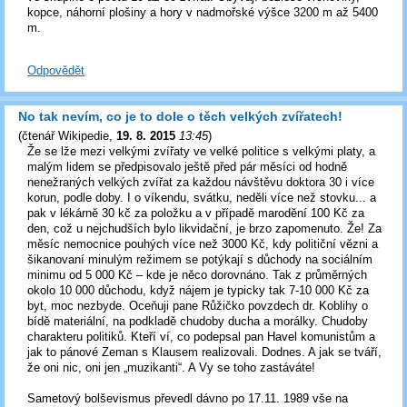
kopce, náhorní plošiny a hory v nadmořské výšce 3200 m až 5400
m.
Odpovědět
No tak nevím, co je to dole o těch velkých zvířatech!
(
čtenář Wikipedie
,
19. 8. 2015
13:45
)
Že se lže mezi velkými zvířaty ve velké politice s velkými platy, a
malým lidem se předpisovalo ještě před pár měsíci od hodně
nenežraných velkých zvířat za každou návštěvu doktora 30 i více
korun, podle doby. I o víkendu, svátku, neděli více než stovku... a
pak v lékárně 30 kč za položku a v případě marodění 100 Kč za
den, což u nejchudších bylo likvidační, je brzo zapomenuto. Že! Za
měsíc nemocnice pouhých více než 3000 Kč, kdy političní vězni a
šikanovaní minulým režimem se potýkají s důchody na sociálním
minimu od 5 000 Kč – kde je něco dorovnáno. Tak z průměrných
okolo 10 000 důchodu, když nájem je typicky tak 7-10 000 Kč za
byt, moc nezbyde. Oceňuji pane Růžičko povzdech dr. Koblihy o
bídě materiální, na podkladě chudoby ducha a morálky. Chudoby
charakteru politiků. Kteří ví, co podepsal pan Havel komunistům a
jak to pánové Zeman s Klausem realizovali. Dodnes. A jak se tváří,
že oni nic, oni jen „muzikanti“. A Vy se toho zastáváte!
Sametový bolševismus převedl dávno po 17.11. 1989 vše na