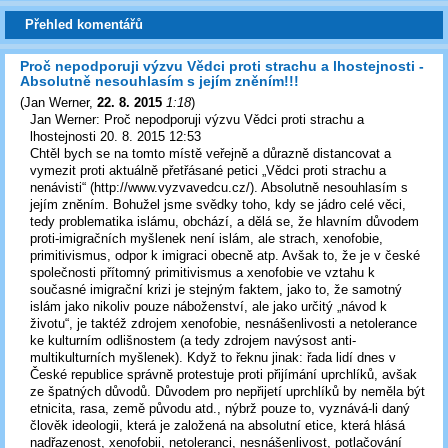
Přehled komentářů
Proč nepodporuji výzvu Vědci proti strachu a lhostejnosti -
Absolutně nesouhlasím s jejím zněním!!!
(
Jan Werner
,
22. 8. 2015
1:18
)
Jan Werner: Proč nepodporuji výzvu Vědci proti strachu a
lhostejnosti 20. 8. 2015 12:53
Chtěl bych se na tomto místě veřejně a důrazně distancovat a
vymezit proti aktuálně přetřásané petici „Vědci proti strachu a
nenávisti“ (http://www.vyzvavedcu.cz/). Absolutně nesouhlasím s
jejím zněním. Bohužel jsme svědky toho, kdy se jádro celé věci,
tedy problematika islámu, obchází, a dělá se, že hlavním důvodem
proti-imigračních myšlenek není islám, ale strach, xenofobie,
primitivismus, odpor k imigraci obecně atp. Avšak to, že je v české
společnosti přítomný primitivismus a xenofobie ve vztahu k
současné imigrační krizi je stejným faktem, jako to, že samotný
islám jako nikoliv pouze náboženství, ale jako určitý „návod k
životu“, je taktéž zdrojem xenofobie, nesnášenlivosti a netolerance
ke kulturním odlišnostem (a tedy zdrojem navýsost anti-
multikulturních myšlenek). Když to řeknu jinak: řada lidí dnes v
České republice správně protestuje proti přijímání uprchlíků, avšak
ze špatných důvodů. Důvodem pro nepřijetí uprchlíků by neměla být
etnicita, rasa, země původu atd., nýbrž pouze to, vyznává-li daný
člověk ideologii, která je založená na absolutní etice, která hlásá
nadřazenost, xenofobii, netoleranci, nesnášenlivost, potlačování