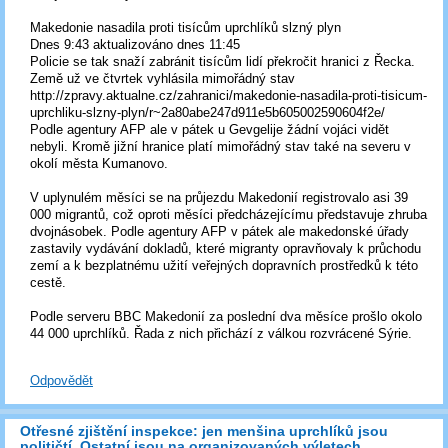
Makedonie nasadila proti tisícům uprchlíků slzný plyn
Dnes 9:43 aktualizováno dnes 11:45
Policie se tak snaží zabránit tisícům lidí překročit hranici z Řecka.
Země už ve čtvrtek vyhlásila mimořádný stav
http://zpravy.aktualne.cz/zahranici/makedonie-nasadila-proti-tisicum-
uprchliku-slzny-plyn/r~2a80abe247d911e5b605002590604f2e/
Podle agentury AFP ale v pátek u Gevgelije žádní vojáci vidět
nebyli. Kromě jižní hranice platí mimořádný stav také na severu v
okolí města Kumanovo.
V uplynulém měsíci se na průjezdu Makedonií registrovalo asi 39
000 migrantů, což oproti měsíci předcházejícímu představuje zhruba
dvojnásobek. Podle agentury AFP v pátek ale makedonské úřady
zastavily vydávání dokladů, které migranty opravňovaly k průchodu
zemí a k bezplatnému užití veřejných dopravních prostředků k této
cestě.
Podle serveru BBC Makedonií za poslední dva měsíce prošlo okolo
44 000 uprchlíků. Řada z nich přichází z válkou rozvrácené Sýrie.
Odpovědět
Otřesné zjištění inspekce: jen menšina uprchlíků jsou
političtí. Ostatní jsou na organizovaných výletech