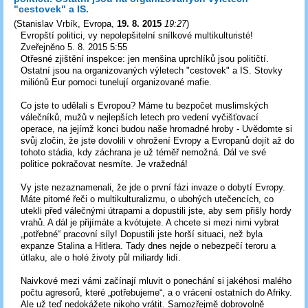
"cestovek" a IS.
(
Stanislav Vrbík, Evropa
,
19. 8. 2015
19:27
)
Evropští politici, vy nepolepšitelní snílkové multikulturisté!
Zveřejněno 5. 8. 2015 5:55
Otřesné zjištění inspekce: jen menšina uprchlíků jsou političtí.
Ostatní jsou na organizovaných výletech "cestovek" a IS. Stovky
miliónů Eur pomoci tunelují organizované mafie.
Co jste to udělali s Evropou? Máme tu bezpočet muslimských
válečníků, mužů v nejlepších letech pro vedení vyčišťovací
operace, na jejímž konci budou naše hromadné hroby - Uvědomte si
svůj zločin, že jste dovolili v ohrožení Evropy a Evropanů dojít až do
tohoto stádia, kdy záchrana je už téměř nemožná. Dál ve své
politice pokračovat nesmíte. Je vražedná!
Vy jste nezaznamenali, že jde o první fázi invaze o dobytí Evropy.
Máte pitomé řeči o multikulturalizmu, o ubohých utečencích, co
utekli před válečnými útrapami a dopustili jste, aby sem přišly hordy
vrahů. A dál je přijímáte a kvótujete. A chcete si mezi nimi vybrat
„potřebné“ pracovní síly! Dopustili jste horší situaci, než byla
expanze Stalina a Hitlera. Tady dnes nejde o nebezpečí teroru a
útlaku, ale o holé životy půl miliardy lidí.
Naivkové mezi vámi začínají mluvit o ponechání si jakéhosi malého
počtu agresorů, které „potřebujeme“, a o vrácení ostatních do Afriky.
Ale už teď nedokážete nikoho vrátit. Samozřejmě dobrovolně