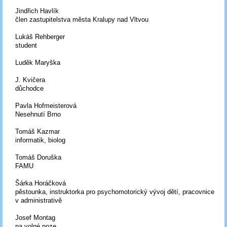
Jindřich Havlík
člen zastupitelstva města Kralupy nad Vltvou
Lukáš Rehberger
student
Luděk Maryška
J. Kvičera
důchodce
Pavla Hofmeisterová
Nesehnutí Brno
Tomáš Kazmar
informatik, biolog
Tomáš Doruška
FAMU
Šárka Horáčková
pěstounka, instruktorka pro psychomotorický vývoj dětí, pracovnice
v administrativě
Josef Montag
na volné noze