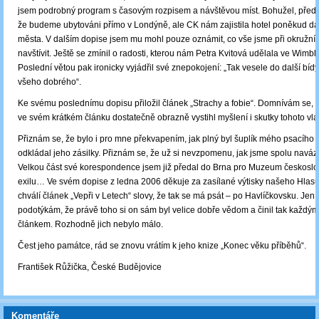
jsem podrobný program s časovým rozpisem a návštěvou míst. Bohužel, předp
že budeme ubytováni přímo v Londýně, ale CK nám zajistila hotel poněkud dá
města. V dalším dopise jsem mu mohl pouze oznámit, co vše jsme při okružní 
navštívit. Ještě se zmínil o radosti, kterou nám Petra Kvitová udělala ve Wimb
Poslední větou pak ironicky vyjádřil své znepokojení: „Tak vesele do další bíd
všeho dobrého“.
Ke svému poslednímu dopisu přiložil článek „Strachy a fobie“. Domnívám se, ž
ve svém krátkém článku dostatečně obrazně vystihl myšlení i skutky tohoto vla
Přiznám se, že bylo i pro mne překvapením, jak plný byl šuplík mého psacího 
odkládal jeho zásilky. Přiznám se, že už si nevzpomenu, jak jsme spolu naváza
Velkou část své korespondence jsem již předal do Brna pro Muzeum českosl
exilu… Ve svém dopise z ledna 2006 děkuje za zasílané výtisky našeho Hlas
chválí článek „Vepři v Letech“ slovy, že tak se má psát – po Havlíčkovsku. Jen 
podotýkám, že právě toho si on sám byl velice dobře vědom a činil tak každý
článkem. Rozhodně jich nebylo málo.
Čest jeho památce, rád se znovu vrátím k jeho knize „Konec věku příběhů“.
František Růžička, České Budějovice
Komentáře