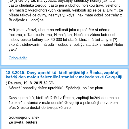
jak(!) -že prý tak má vypadat obyčejný chudičký horský jak.... a
často chudinka žeroucí často jen a ubohou horskou trávu velehor či
jen mech z vysokohorských kamenů, velikosti spíše osla! Divím, že
píšete takové osloviny, nesmysly, když jinak máte dobré postřehy z
Budějovic u Londýna....
Holt jme světoví, uberte na velkosti jaka a pročtěte si něco o
taoismu, o Tao, budhismu, Himalájích, Nepálu a vůbec kořenech
indoevropské kultury tak 40 000 let staré, která má teď a nyní (?)
skončit stěhováním národů – odkud ví pošlých.... Jak smutné! Nebo
yak?
Odpovědět
18.8.2015- Davy uprchlíků, kteří přijíždějí z Řecka, zaplňují
každý den malou železniční stanici v makedonské Gevgeliji
(
Reuters
,
19. 8. 2015
12:58
)
Nádraží obsadily tisíce uprchlíků. Spěchají, bojí se plotu
Davy uprchlíků, kteří přijíždějí z Řecka, zaplňují každý den malou
železniční stanici v makedonské Gevgeliji a pokoušejí se vlakem
přes Srbsko dostat do Evropské unie.
Související článek:
Ze světa Reuters