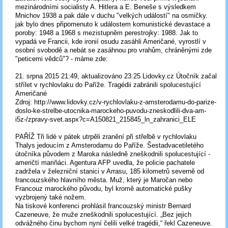
mezinárodními socialisty A. Hitlera a E. Beneše s výsledkem
Mnichov 1938 a pak dále v duchu "velkých událostí" na osmičky.
jak bylo dnes připomenuto k událostem komunistické devastace a
poroby: 1948 a 1968 s mezistupněm perestrojky: 1988. Jak to
vypadá ve Francii, kde ironií osudu zasáhli Američané, vyrostlí v
osobní svobodě a nebát se zasáhnou pro vrahům, chráněnými zde
"peticemi vědců"? - máme zde:
21. srpna 2015 21:49, aktualizováno 23:25 Lidovky.cz Útočník začal
střílet v rychlovlaku do Paříže. Tragédii zabránili spolucestující
Američané
Zdroj: http://www.lidovky.cz/v-rychlovlaku-z-amsterodamu-do-parize-
doslo-ke-strelbe-utocnika-marockeho-puvodu-zneskodlili-dva-am-
i5z-/zpravy-svet.aspx?c=A150821_215845_ln_zahranici_ELE
PAŘÍŽ Tři lidé v pátek utrpěli zranění při střelbě v rychlovlaku
Thalys jedoucím z Amsterodamu do Paříže. Šestadvacetiletého
útočníka původem z Maroka následně zneškodnili spolucestující -
američtí mariňáci. Agentura AFP uvedla, že policie pachatele
zadržela v železniční stanici v Arrasu, 185 kilometrů severně od
francouzského hlavního města. Muž, který je Maročan nebo
Francouz marockého původu, byl kromě automatické pušky
vyzbrojený také nožem.
Na tiskové konferenci prohlásil francouzský ministr Bernard
Cazeneuve, že muže zneškodnili spolucestující. „Bez jejich
odvážného činu bychom nyní čelili velké tragédii,“ řekl Cazeneuve.