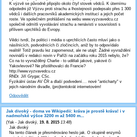
K výzvě se původně připojilo okolo čtyř stovek vědců. K úternímu
odpoledni již Výzvu proti strachu a lhostejnosti podepsalo přes 1 300
vědců i dalších pracovníků akademických institucí a jejich počet
roste. Ve společném prohlášení na webu www.vyzvavedcu.cz
společně odmítli vyvolávání strachu a nenávisti v souvislosti s
přílivem uprchlíků do Evropy.
Vědci tvrdí, že politici i média o uprchlících často mluví jako o
násilnících, podvodnících či zločincích, aniž by to odpovídalo
realitě! Totiž pravdu lez zapomenout, ale ne utajit: Žádné vyvraždění
novinářů v redakci novin v Paříži na začátku roku 2015 nebylo, že?
Co na to vyvražděný Charlie - to udělali jakové, yakové či
Yakovlevové? Ne přistěhovalci do Francie?
http://www.vyzvavedcu.cz
RNDr. Jiří Grygar, CSc.
Fyzikální ústav AV ČR a dlaší podvedení.... nové "anticharty" v
jejich národním divadle, (pro)tentokrát internetovém!
Odpovědět
Jak divoký - doma ve Wikipedii: kráva je prostě kráva! i v
nadmořské výšce 3200 m až 5400 m...
(
Yak - Jak divoký
,
19. 8. 2015
13:48
)
Jak divoký
Na tento článek je přesměrováno heslo jak. O skupině enzymů