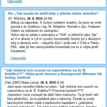
Odpovědět
Re: „Tak vesele do další bídy s přáním všeho dobrého“.
(
Fr. Růžička
,
18. 8. 2015
16:59
)
Děkuji za nápovědu. S čistým svědomí uvádím, že jsem se mohl
poznat s dr. Koblihou i ing. M. Hořejším. Rovněž s doc. Fedorem
Gálem se setkávám ke spolupráci.
Velice rád se spletu v pravopisu a "YAK" si přeložím jako "jak" -
až 4 m dlouhý a 1,8 m vysoký černohnědý horský tur s dlouhými
rohy a dlouhou srstí... nejspíše žijící i jinde než v Číně a Tibetu.
FRů - dále již bez nesmyslného komentáře (na to si užijte profil
Facebook).
Odpovědět
"Jak vložený text souvisí se vzpomínkou na dr. B.
Koblihu??" -Vědci proti strachu a lhostejnosti! Miloslav Vlk
teolog, kardinál
(
Yak (1997) Marie Lesná
,
18. 8. 2015
8:14
)
Jako autor nosného článku se ptám: "Jak vložený text souvisí se
vzpomínkou na dr. B. Koblihu?? Písemná hysterie????
„Sametem“ jsme vstoupili do další fáze marxismu. Ta je horší než
fáze předchozí. Je to podobné jako u rakoviny. Člověk je zcela
bezostyšně měněn médii a bankovním kapitálem v „jednotlivé
mizerné individuum“. Tak totiž nazýval Marx jednotlivce, člověka.