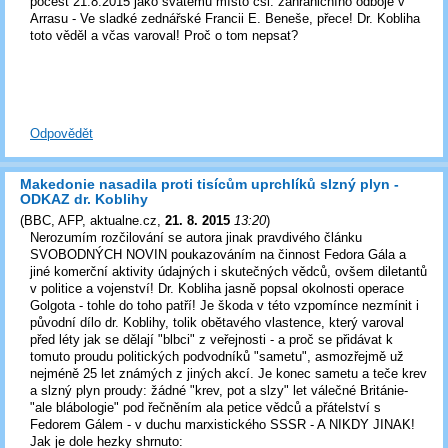
počest 21.8.2015 jako svatému místo čsl. zahraničního odboje v
Arrasu - Ve sladké zednářské Francii E. Beneše, přece! Dr. Kobliha
toto věděl a včas varoval! Proč o tom nepsat?
Odpovědět
Makedonie nasadila proti tisícům uprchlíků slzný plyn -
ODKAZ dr. Koblihy
(
BBC, AFP, aktualne.cz
,
21. 8. 2015
13:20
)
Nerozumím rozčilování se autora jinak pravdivého článku
SVOBODNÝCH NOVIN poukazováním na činnost Fedora Gála a
jiné komerční aktivity údajných i skutečných vědců, ovšem diletantů
v politice a vojenství! Dr. Kobliha jasně popsal okolnosti operace
Golgota - tohle do toho patří! Je škoda v této vzpomínce nezmínit i
původní dílo dr. Koblihy, tolik obětavého vlastence, který varoval
před léty jak se dělají "blbci" z veřejnosti - a proč se přidávat k
tomuto proudu politických podvodníků "sametu", asmozřejmě už
nejméně 25 let známých z jiných akcí. Je konec sametu a teče krev
a slzný plyn proudy: žádné "krev, pot a slzy" let válečné Británie-
"ale blábologie" pod řečněním ala petice vědců a přátelství s
Fedorem Gálem - v duchu marxistického SSSR - A NIKDY JINAK!
Jak je dole hezky shrnuto: