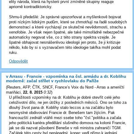
elity národa, která na hysterii první zmíněné skupiny reaguje
apriorně kontradiktoricky.
Shrnu-li předešlé: Je správné upozorňovat a myšlenkově bojovat
proti nízkým lidským pudům, které se zhmotňují na řadě soudobých
demonstrací a které vycházejí ze skutečné nevědomosti, strachu a
xenofobie. Je však nejen špatné, ale také mimořádně nebezpečné
automaticky negovat vše, co z této strany spektra vzejde. Je
špatné obhajovat nesnášenlivou ideologii jen proto, že ji kritizuje
někdo, kdo by si s vyznavačem této ideologie takřka mohl podat
ruku.
Odpovědět
v Arrasu - Francie - vzpomínka na čsl. armádu a dr. Koblihu
moderně: začal střílet v rychlovlaku do Paříže
(
Reuters, AFP, ČTK, SNCF, France’s Voix du Nord - Arras a američtí
mariňáci
,
22. 8. 2015
0:32
)
U příležitosti vzpomínky na dr. Koblihu je dobré otevřít celé jeho
celoživotní dílo, ne jen útržky z posledních měsíců. Ono se toho za
dlouhý život pana dr. Koblihy stalo leccos a na začátku bylo
nesmyslné obdivování Francie dr. Benešem tam žijícím. Pak
francouzští zednáři vtáhli mezi ssebe toho "čsl."politika a začala
jeho politická kariéra předělání slušného domova na kolonii Francie,
jak se dá nazvat působení Beneše v roli ministra zahraničí TGM.
Začátek této cesty byl nenápadný, konec vedl přímo k jednání