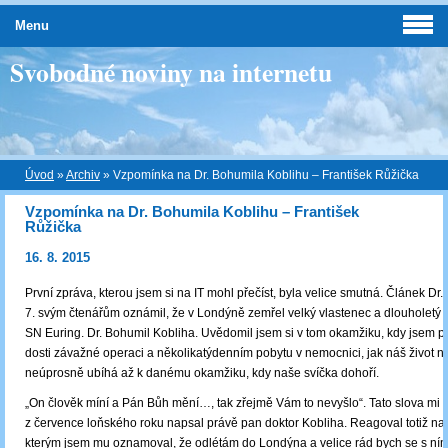
Menu
Svobodné noviny na internetu
Úvod
»
Archiv
»
Vzpomínka na Dr. Bohumila Koblihu – František Růžička
Vzpomínka na Dr. Bohumila Koblihu – František
Růžička
16. 8. 2015
První zpráva, kterou jsem si na IT mohl přečíst, byla velice smutná. Článek Dr. 
7. svým čtenářům oznámil, že v Londýně zemřel velký vlastenec a dlouholetý
SN Euring. Dr. Bohumil Kobliha. Uvědomil jsem si v tom okamžiku, kdy jsem p
dosti závažné operaci a několikatýdenním pobytu v nemocnici, jak náš život n
neúprosně ubíhá až k danému okamžiku, kdy naše svíčka dohoří.
„On člověk míní a Pán Bůh mění…, tak zřejmě Vám to nevyšlo“. Tato slova mi 
z července loňského roku napsal právě pan doktor Kobliha. Reagoval totiž na
kterým jsem mu oznamoval, že odlétám do Londýna a velice rád bych se s ním 