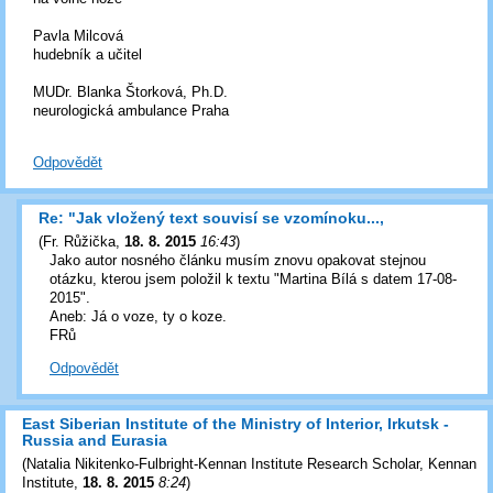
Pavla Milcová
hudebník a učitel
MUDr. Blanka Štorková, Ph.D.
neurologická ambulance Praha
Odpovědět
Re: "Jak vložený text souvisí se vzomínoku...,
(
Fr. Růžička
,
18. 8. 2015
16:43
)
Jako autor nosného článku musím znovu opakovat stejnou
otázku, kterou jsem položil k textu "Martina Bílá s datem 17-08-
2015".
Aneb: Já o voze, ty o koze.
FRů
Odpovědět
East Siberian Institute of the Ministry of Interior, Irkutsk -
Russia and Eurasia
(
Natalia Nikitenko-Fulbright-Kennan Institute Research Scholar, Kennan
Institute
,
18. 8. 2015
8:24
)