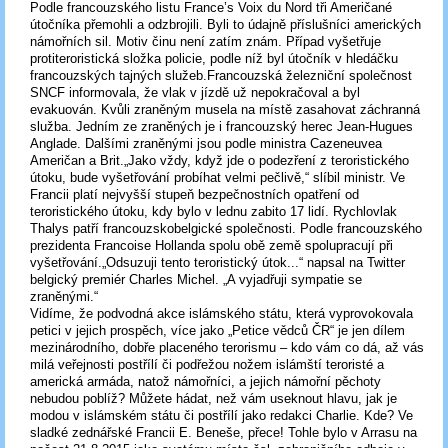
Podle francouzského listu France’s Voix du Nord tři Američané
útočníka přemohli a odzbrojili. Byli to údajně příslušníci amerických
námořních sil. Motiv činu není zatím znám. Případ vyšetřuje
protiteroristická složka policie, podle níž byl útočník v hledáčku
francouzských tajných služeb.Francouzská železniční společnost
SNCF informovala, že vlak v jízdě už nepokračoval a byl
evakuován. Kvůli zraněným musela na místě zasahovat záchranná
služba. Jedním ze zraněných je i francouzský herec Jean-Hugues
Anglade. Dalšími zraněnými jsou podle ministra Cazeneuvea
Američan a Brit.„Jako vždy, když jde o podezření z teroristického
útoku, bude vyšetřování probíhat velmi pečlivě,“ slíbil ministr. Ve
Francii platí nejvyšší stupeň bezpečnostních opatření od
teroristického útoku, kdy bylo v lednu zabito 17 lidí. Rychlovlak
Thalys patří francouzskobelgické společnosti. Podle francouzského
prezidenta Francoise Hollanda spolu obě země spolupracují při
vyšetřování.„Odsuzuji tento teroristický útok...“ napsal na Twitter
belgický premiér Charles Michel. „A vyjadřuji sympatie se
zraněnými.“
Vidíme, že podvodná akce islámského státu, která vyprovokovala
petici v jejich prospěch, více jako „Petice vědců ČR“ je jen dílem
mezinárodního, dobře placeného terorismu – kdo vám co dá, až vás
milá veřejnosti postřílí či podřežou nožem islámští teroristé a
americká armáda, natož námořníci, a jejich námořní pěchoty
nebudou poblíž? Můžete hádat, než vám useknout hlavu, jak je
modou v islámském státu či postřílí jako redakci Charlie. Kde? Ve
sladké zednářské Francii E. Beneše, přece! Tohle bylo v Arrasu na